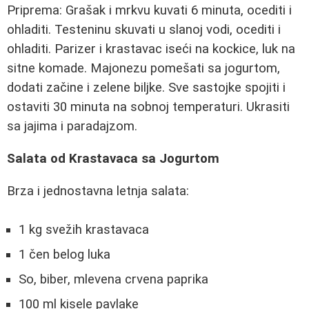
Priprema: Grašak i mrkvu kuvati 6 minuta, ocediti i
ohladiti. Testeninu skuvati u slanoj vodi, ocediti i
ohladiti. Parizer i krastavac iseći na kockice, luk na
sitne komade. Majonezu pomešati sa jogurtom,
dodati začine i zelene biljke. Sve sastojke spojiti i
ostaviti 30 minuta na sobnoj temperaturi. Ukrasiti
sa jajima i paradajzom.
Salata od Krastavaca sa Jogurtom
Brza i jednostavna letnja salata:
1 kg svežih krastavaca
1 čen belog luka
So, biber, mlevena crvena paprika
100 ml kisele pavlake