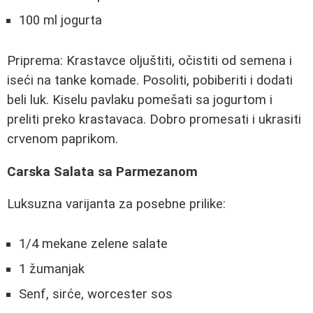
100 ml jogurta
Priprema: Krastavce oljuštiti, očistiti od semena i
iseći na tanke komade. Posoliti, pobiberiti i dodati
beli luk. Kiselu pavlaku pomešati sa jogurtom i
preliti preko krastavaca. Dobro promesati i ukrasiti
crvenom paprikom.
Carska Salata sa Parmezanom
Luksuzna varijanta za posebne prilike:
1/4 mekane zelene salate
1 žumanjak
Senf, sirće, worcester sos