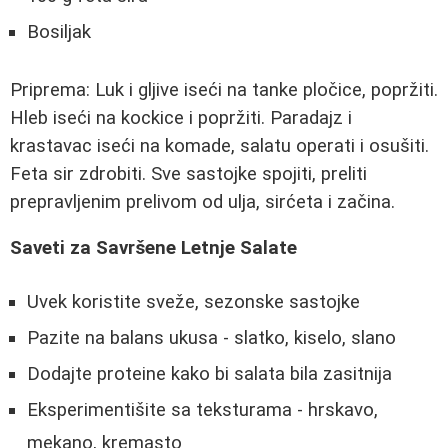
Bosiljak
Priprema: Luk i gljive iseći na tanke pločice, popržiti.
Hleb iseći na kockice i popržiti. Paradajz i
krastavac iseći na komade, salatu operati i osušiti.
Feta sir zdrobiti. Sve sastojke spojiti, preliti
prepravljenim prelivom od ulja, sirćeta i začina.
Saveti za Savršene Letnje Salate
Uvek koristite sveže, sezonske sastojke
Pazite na balans ukusa - slatko, kiselo, slano
Dodajte proteine kako bi salata bila zasitnija
Eksperimentišite sa teksturama - hrskavo,
mekano, kremasto