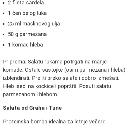
2 fileta sardela
1 čen belog luka
25 ml maslinovog ulja
50 g parmezana
1 komad hleba
Priprema: Salatu rukama potrgati na manje
komade. Ostale sastojke (osim parmezana i hleba)
izblendirati. Preliti preko salate i dobro izmešati.
Hleb iseći na kockice i popržiti. Posuti salatu
parmezanom i hlebom.
Salata od Graha i Tune
Proteinska bomba idealna za letnje večeri: