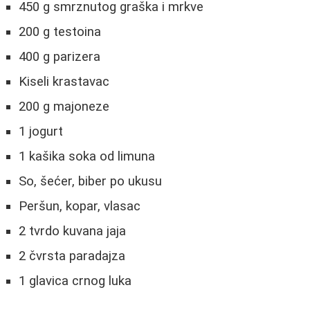
450 g smrznutog graška i mrkve
200 g testoina
400 g parizera
Kiseli krastavac
200 g majoneze
1 jogurt
1 kašika soka od limuna
So, šećer, biber po ukusu
Peršun, kopar, vlasac
2 tvrdo kuvana jaja
2 čvrsta paradajza
1 glavica crnog luka