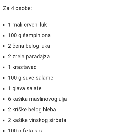
Za 4 osobe:
1 mali crveni luk
100 g šampinjona
2 čena belog luka
2 zrela paradajza
1 krastavac
100 g suve salame
1 glava salate
6 kašika maslinovog ulja
2 kriške belog hleba
2 kašike vinskog sirćeta
100 g feta sira