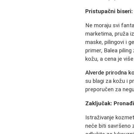
Pristupačni biseri:
Ne moraju svi fanta
marketima, pruža i
maske, pilingovi i 
primer, Balea piling
kožu, a cena je viš
Alverde prirodna k
su blagi za kožu i 
preporučen za negu 
Zaključak: Pronađ
Istraživanje kozmet
neće biti savršeno 