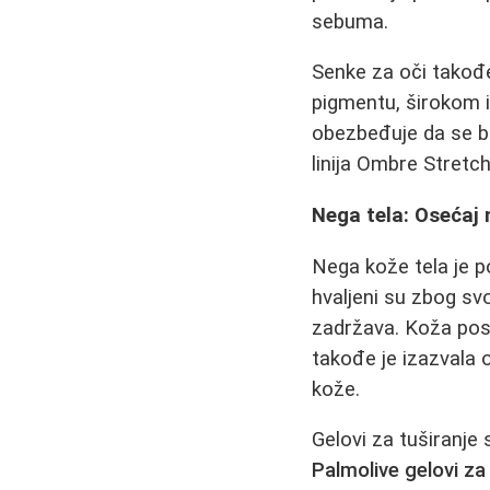
sebuma.
Senke za oči takođe
pigmentu, širokom i
obezbeđuje da se bo
linija Ombre Stretc
Nega tela: Osećaj 
Nega kože tela je 
hvaljeni su zbog sv
zadržava. Koža pos
takođe je izazvala 
kože.
Gelovi za tuširanje 
Palmolive gelovi za