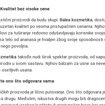
 Kvalitet bez visoke cene
stični proizvodi da budu skupi.
Balea kozmetika
, dos
zuzetan kvalitet po veoma pristupačnim cenama. Njihov
gelovi za tuširanje redovno oduševljavaju korisnike svo
 za telo od ananasa je hvaljen zbog svoje sposobnosti d
e nego povoljna.
ozmetika
takođe nudi širok spektar proizvoda, od sapu
prirodni u svom sastavu. Njihov balzam za usne sa ne
osetljivih usana.
ite ono što odgovara vama
ičkih proizvoda je lično putovanje. Ono što odgovara 
za drugu. Međutim, iskustva drugih mogu biti dragocen 