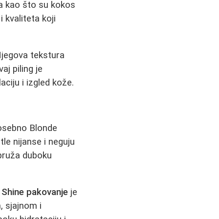
ma kao što su kokos
 kvaliteta koji
Njegova tekstura
aj piling je
ciju i izgled kože.
posebno Blonde
le nijanse i neguju
 pruža duboku
& Shine pakovanje
je
, sjajnom i