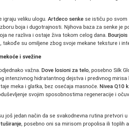
 igraju veliku ulogu.
Artdeco senke
se ističu po svom
zboru boja i dugotrajnosti. Njihova baza za senke je p
ja ne razliva i ostaje živa tokom celog dana.
Bourjois
h, takođe su omiljene zbog svoje mekane teksture i inte
mekoće i svežine
podjednako važna.
Dove losioni za telo
, posebno Silk Gl
og intenzivnog hidratantnog dejstva i predivnog mirisa 
taje meka i glatka, bez osećaja masnoće.
Nivea Q10 k
oduševljenje svojim sposobnostima regeneracije i očuv
su još jedan način da se svakodnevna rutina pretvori u 
 tuširanje
, posebno oni sa mirisom propolisa ili toplih