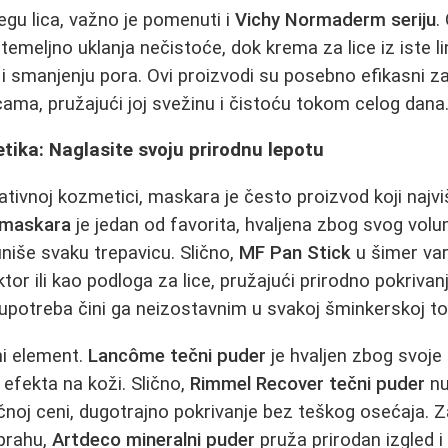
gu lica, važno je pomenuti i
Vichy Normaderm seriju
.
emeljno uklanja nečistoće, dok krema za lice iz iste l
i smanjenju pora. Ovi proizvodi su posebno efikasni 
cama, pružajući joj svežinu i čistoću tokom celog dana
ika: Naglasite svoju prirodnu lepotu
ativnoj kozmetici, maskara je često proizvod koji najvi
maskara
je jedan od favorita, hvaljena zbog svog vol
niše svaku trepavicu. Slično,
MF Pan Stick
u šimer vari
or ili kao podloga za lice, pružajući prirodno pokrivanje 
potreba čini ga neizostavnim u svakoj šminkerskoj tor
ni element.
Lancôme tečni puder
je hvaljen zbog svoje 
efekta na koži. Slično,
Rimmel Recover tečni puder
nu
ačnoj ceni, dugotrajno pokrivanje bez teškog osećaja. Z
 prahu,
Artdeco mineralni puder
pruža prirodan izgled i 