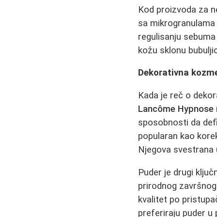
Kod proizvoda za ne
sa mikrogranulama t
regulisanju sebuma 
kožu sklonu bubulji
Dekorativna kozmet
Kada je reč o dekor
Lancôme Hypnose 
sposobnosti da defi
popularan kao korekt
Njegova svestrana u
Puder je drugi ključ
prirodnog završnog 
kvalitet po pristup
preferiraju puder u