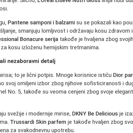
niranje. Slično,
L'Oréal Elseve Nutri Gloss
linija nudi du
osi.
gu,
Pantene samponi i balzami
su se pokazali kao pouz
ljanje, smanjuju lomljivost i održavaju kosu zdravom i
sional Bonacure serija
takođe je hvaljena zbog svojih
 za kosu izloženu hemijskim tretmanima.
 ali nezaboravni detalj
risa; to je lični potpis. Mnoge korisnice ističu
Dior pa
ao svoj omiljeni izbor zbog njihove sofisticiranosti i du
nel No. 5, takođe su veoma cenjeni zbog svoje elegantn
aju svežije i modernije mirise,
DKNY Be Delicious
je iz
ama.
Trussardi Skin parfem
je takođe hvaljen zbog svo
šena za svakodnevnu upotrebu.