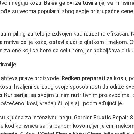
tvo i neguju kožu.
Balea gelovi za tuširanje
, sa mirisi
takođe su veoma popularni zbog svoje pristupačne cene i
uam piling za telo
je izdvojen kao izuzetno efikasan. 
ja mrtve ćelije kože, ostavljajući je glatkom i mekom. Ov
a one koji se bore sa celulitom, jer poboljšava cirkula
dravlje
 zahteva prave proizvode.
Redken preparati za kosu
, 
 kosu, hvaljeni su zbog svoje sposobnosti da održe svet
s Kur serija
, sa svojim uljnim nutritivnim proizvodima,
 oštećenoj kosi, vraćajući joj sjaj i podmlađujući je.
u ključna za intenzivnu negu.
Garnier Fructis Repair 
je kod korisnica sa farbanom kosom, jer je čini mekom