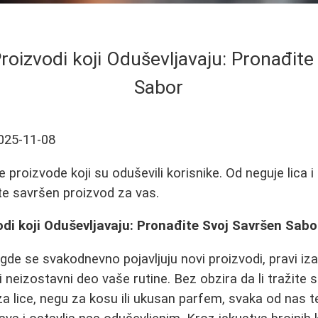
roizvodi koji Oduševljavaju: Pronađite
Sabor
025-11-08
 proizvode koji su oduševili korisnike. Od neguje lica i
te savršen proizvod za vas.
di koji Oduševljavaju: Pronađite Svoj Savršen Sabo
gde se svakodnevno pojavljuju novi proizvodi, pravi iza
i neizostavni deo vaše rutine. Bez obzira da li tražite
a lice, negu za kosu ili ukusan parfem, svaka od nas 