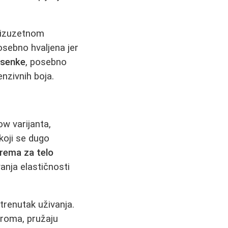
 izuzetnom
osebno hvaljena jer
 senke
, posebno
nzivnih boja.
ow varijanta,
koji se dugo
rema za telo
anja elastičnosti
trenutak uživanja.
 aroma, pružaju