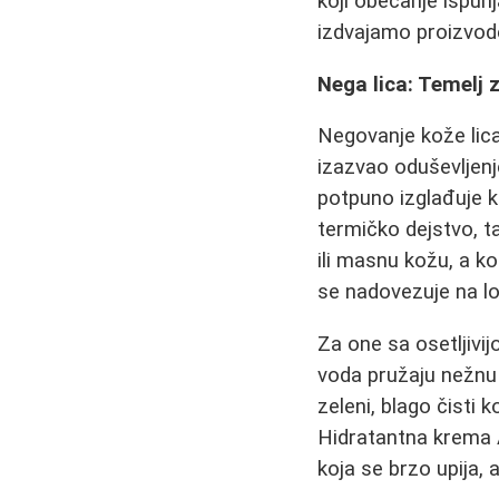
koji obećanje ispunj
izdvajamo proizvode 
Nega lica: Temelj 
Negovanje kože lica
izazvao oduševljenj
potpuno izglađuje ko
termičko dejstvo, t
ili masnu kožu, a ko
se nadovezuje na los
Za one sa osetljiv
voda pružaju nežnu n
zeleni, blago čisti 
Hidratantna krema 
koja se brzo upija, 