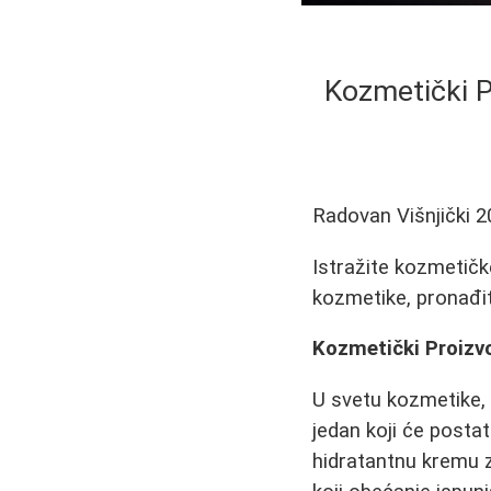
Kozmetički P
Radovan Višnjički
2
Istražite kozmetičke
kozmetike, pronađi
Kozmetički Proizvo
U svetu kozmetike, 
jedan koji će postat
hidratantnu kremu z