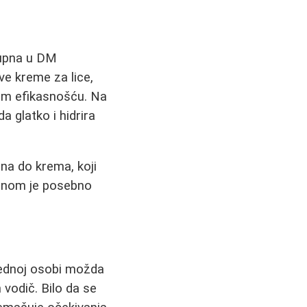
tupna u DM
e kreme za lice,
jom efikasnošću. Na
a glatko i hidrira
na do krema, koji
venom je posebno
jednoj osobi možda
vodič. Bilo da se