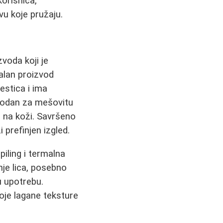
korisnica,
vu koje pružaju.
voda koji je
alan proizvod
čestica i ima
ogodan za mešovitu
a na koži. Savršeno
 prefinjen izgled.
piling i termalna
nje lica, posebno
u upotrebu.
oje lagane teksture