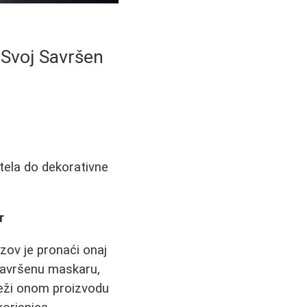
 Svoj Savršen
 tela do dekorativne
r
zov je pronaći onaj
 savršenu maskaru,
teži onom proizvodu