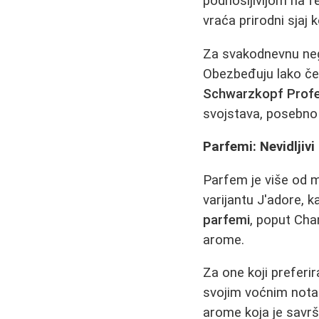
podnošljivijom na fe
vraća prirodni sjaj k
Za svakodnevnu ne
Obezbeđuju lako češ
Schwarzkopf Profes
svojstava, posebno
Parfemi: Nevidljivi
Parfem je više od mi
varijantu J'adore, k
parfemi
, poput Cha
arome.
Za one koji preferir
svojim voćnim not
arome koja je savr