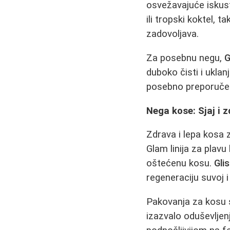
osvežavajuće iskus
ili tropski koktel, 
zadovoljava.
Za posebnu negu,
G
duboko čisti i uklan
posebno preporučen z
Nega kose: Sjaj i z
Zdrava i lepa kosa
Glam linija za plavu
oštećenu kosu.
Glis
regeneraciju suvoj i
Pakovanja za kosu s
izazvalo oduševljen