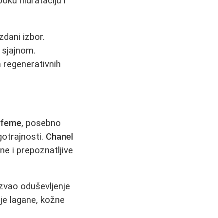
boku hidrataciju i
dani izbor.
 sjajnom.
 regenerativnih
rfeme
, posebno
gotrajnosti.
Chanel
e i prepoznatljive
azvao oduševljenje
je lagane, kožne