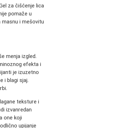
 Gel za čišćenje lica
inije pomaže u
za masnu i mešovitu
.
še menja izgled.
uminoznog efekta i
janti je izuzetno
i blagi sjaj.
bi.
lagane teksture i
di izvanredan
a one koji
odlično upijanje