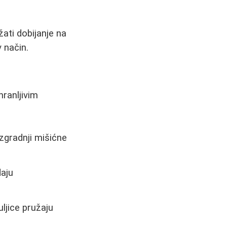
ati dobijanje na
v način.
hranljivim
izgradnji mišićne
daju
uljice pružaju