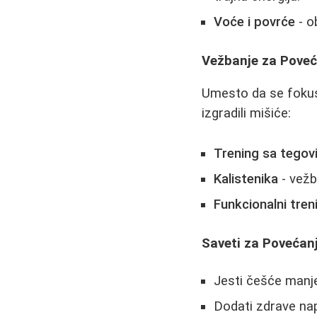
Voće i povrće
- o
Vežbanje za Poveć
Umesto da se fokus
izgradili mišiće:
Trening sa tegov
Kalistenika
- vežb
Funkcionalni tren
Saveti za Povećanj
Jesti češće manje
Dodati zdrave na