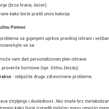
rije (brza hrana, šećer).
rane kako biste pratili unos kalorija.
ručnu Pomoc
 problema sa gojenjem uprkos pravilnoj ishrani i vežba
Posavetujte se sa:
može vam dati personalizovan plan ishrane.
 proverite hormone (npr. štitnu žlezdu).
rakse
- isključite druge zdravstvene probleme.
eva strpljenje i doslednost. Ako imate brz metabolizam
i trening kako biste izgradili mišićnu masu umesto masn