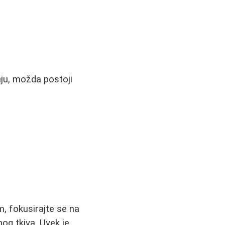
nju, možda postoji
, fokusirajte se na
og tkiva. Uvek je