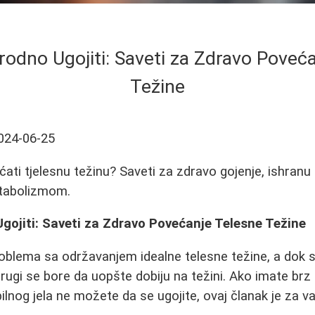
rodno Ugojiti: Saveti za Zdravo Poveć
Težine
024-06-25
ati tjelesnu težinu? Saveti za zdravo gojenje, ishranu 
tabolizmom.
gojiti: Saveti za Zdravo Povećanje Telesne Težine
roblema sa održavanjem idealne telesne težine, a dok s
rugi se bore da uopšte dobiju na težini. Ako imate brz
lnog jela ne možete da se ugojite, ovaj članak je za va