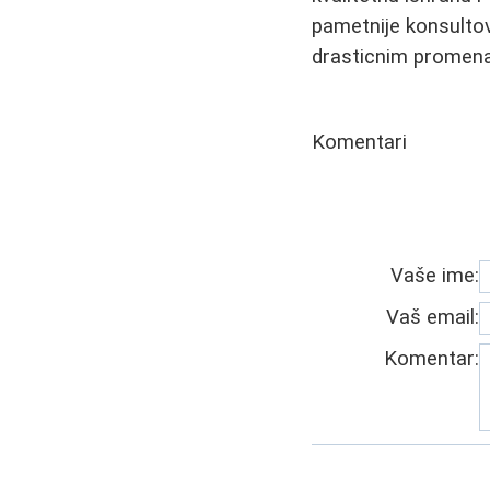
pametnije konsultov
drasticnim promena
Komentari
Vaše ime:
Vaš email:
Komentar: