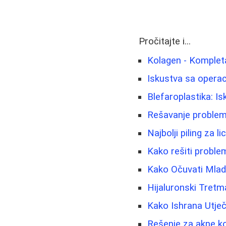
Pročitajte i...
Kolagen - Kompleta
Iskustva sa operac
Blefaroplastika: Is
Rešavanje problema
Najbolji piling za 
Kako rešiti problem
Kako Očuvati Mladol
Hijaluronski Tretm
Kako Ishrana Utječ
Rešenje za akne ko