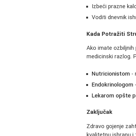
Izbeći prazne kalo
Voditi dnevnik ish
Kada Potražiti St
Ako imate ozbiljnih
medicinski razlog. 
Nutricionistom
- 
Endokrinologom
-
Lekarom opšte p
Zaključak
Zdravo gojenje zaht
kvalitetnu ishranu 