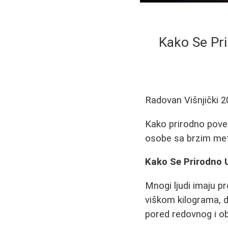
Kako Se Pri
Radovan Višnjički
2
Kako prirodno poveć
osobe sa brzim me
Kako Se Prirodno U
Mnogi ljudi imaju p
viškom kilograma, d
pored redovnog i obi