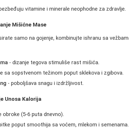
bezbeđuju vitamine i minerale neophodne za zdravlje.
anje Mišićne Mase
irate samo na gojenje, kombinujte ishranu sa vežbam
ima
- dizanje tegova stimuliše rast mišića.
e sa sopstvenom težinom poput sklekova i zgibova.
ing
- poboljšava snagu i izdržljivost.
e Unosa Kalorija
 obroke (5-6 puta dnevno).
pitke poput smoothija sa voćem, mlekom i semenama.