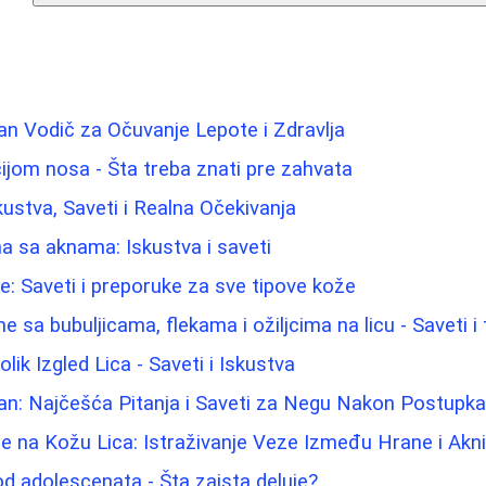
n Vodič za Očuvanje Lepote i Zdravlja
ijom nosa - Šta treba znati pre zahvata
kustva, Saveti i Realna Očekivanja
 sa aknama: Iskustva i saveti
lice: Saveti i preporuke za sve tipove kože
e sa bubuljicama, flekama i ožiljcima na licu - Saveti i
ik Izgled Lica - Saveti i Iskustva
an: Najčešća Pitanja i Saveti za Negu Nakon Postupk
e na Kožu Lica: Istraživanje Veze Između Hrane i Akn
d adolescenata - Šta zaista deluje?