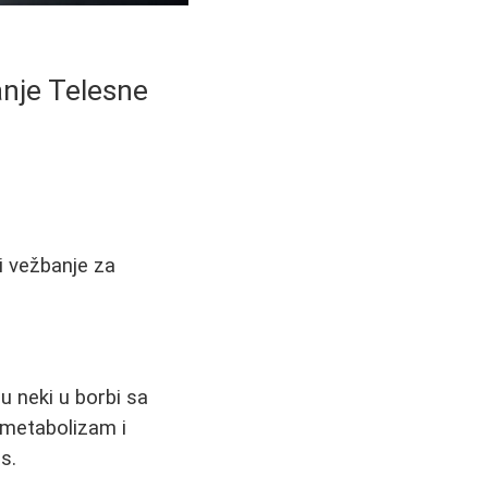
anje Telesne
i vežbanje za
u neki u borbi sa
 metabolizam i
s.