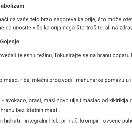
tabolizam
či da vaše telo brzo sagoreva kalorije, što može otež
ome da unosite više kalorija nego što trošite, ali na zdra
 Gojenje
ovećali telesnu težinu, fokusirajte se na hranu bogatu 
elo meso, riba, mlečni proizvodi i mahunarke pomažu u 
a
- avokado, orasi, maslinovo ulje i maslac od kikirikija 
shranu bez štetnih masti.
i hidrati
- integralni hleb, pirinač, krompir i ovsene pah