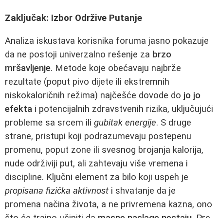
Zaključak: Izbor Održive Putanje
Analiza iskustava korisnika foruma jasno pokazuje
da ne postoji univerzalno rešenje za
brzo
mršavljenje
. Metode koje obećavaju najbrže
rezultate (poput pivo dijete ili ekstremnih
niskokaloričnih režima) najčešće dovode do
jo jo
efekta
i potencijalnih zdravstvenih rizika, uključujući
probleme sa srcem ili
gubitak energije
. S druge
strane, pristupi koji podrazumevaju postepenu
promenu, poput zone ili svesnog brojanja kalorija,
nude održiviji put, ali zahtevaju više vremena i
discipline. Ključni element za bilo koji uspeh je
propisana fizička aktivnost
i shvatanje da je
promena načina života, a ne privremena kazna, ono
što će trajno učiniti da
masne naslage nestaju
. Pre