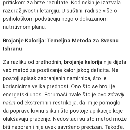
pritiskom za brze rezultate. Kod nekih je izazvala
razdražljivost i letargiju. U suštini, radi se više o
psihološkom podsticaju nego o dokazanom
nutritivnom planu.
Brojanje Kalorija: Temeljna Metoda za Svesnu
Ishranu
Za razliku od prethodnih,
brojanje kalorija
nije dijeta
već metod za postizanje kalorijskog deficita. Ne
postoji spisak zabranjenih namirnica, što je
korisnicima velika prednost. Ono što se broji je
energetski unos. Forumaši hvale što je ovo
zdraviji
način
od ekstremnih restrikcija, da im je pomoglo
da poprave krvnu sliku i što postoje aplikacije koje
olakšavaju praćenje. Nedostaci su što metod može
biti naporan i nije uvek savršeno precizan. Takođe,