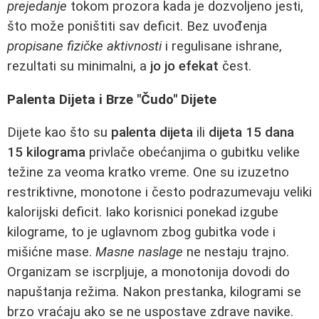
prejedanje
tokom prozora kada je dozvoljeno jesti,
što može poništiti sav deficit. Bez uvođenja
propisane fizičke aktivnosti
i regulisane ishrane,
rezultati su minimalni, a
jo jo efekat
čest.
Palenta Dijeta i Brze "Čudo" Dijete
Dijete kao što su
palenta dijeta
ili
dijeta 15 dana
15 kilograma
privlače obećanjima o gubitku velike
težine za veoma kratko vreme. One su izuzetno
restriktivne, monotone i često podrazumevaju veliki
kalorijski deficit. Iako korisnici ponekad izgube
kilograme, to je uglavnom zbog gubitka vode i
mišićne mase.
Masne naslage
ne nestaju trajno.
Organizam se iscrpljuje, a monotonija dovodi do
napuštanja režima. Nakon prestanka, kilogrami se
brzo vraćaju ako se ne uspostave zdrave navike.