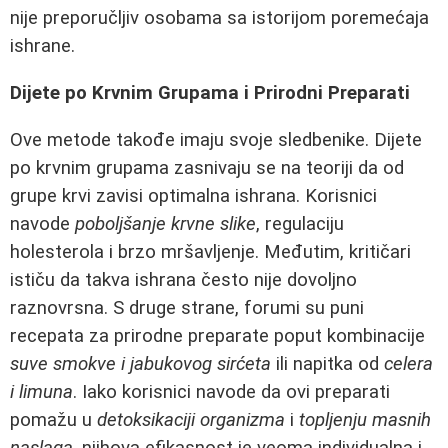
nije preporučljiv osobama sa istorijom poremećaja
ishrane.
Dijete po Krvnim Grupama i Prirodni Preparati
Ove metode takođe imaju svoje sledbenike. Dijete
po krvnim grupama zasnivaju se na teoriji da od
grupe krvi zavisi optimalna ishrana. Korisnici
navode
poboljšanje krvne slike
, regulaciju
holesterola i brzo mršavljenje. Međutim, kritičari
ističu da takva ishrana često nije dovoljno
raznovrsna. S druge strane, forumi su puni
recepata za prirodne preparate poput kombinacije
suve smokve i jabukovog sirćeta
ili napitka od
celera
i limuna
. Iako korisnici navode da ovi preparati
pomažu u
detoksikaciji organizma
i
topljenju masnih
naslaga
, njihova efikasnost je veoma individualna i