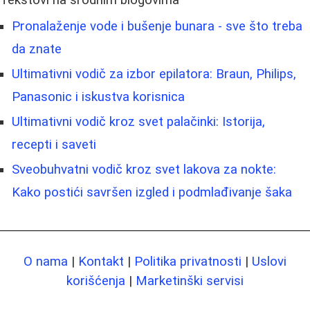
Pronalaženje vode i bušenje bunara - sve što treba
da znate
Ultimativni vodič za izbor epilatora: Braun, Philips,
Panasonic i iskustva korisnica
Ultimativni vodič kroz svet palačinki: Istorija,
recepti i saveti
Sveobuhvatni vodič kroz svet lakova za nokte:
Kako postići savršen izgled i podmlađivanje šaka
O nama
|
Kontakt
|
Politika privatnosti
|
Uslovi
korišćenja
|
Marketinški servisi