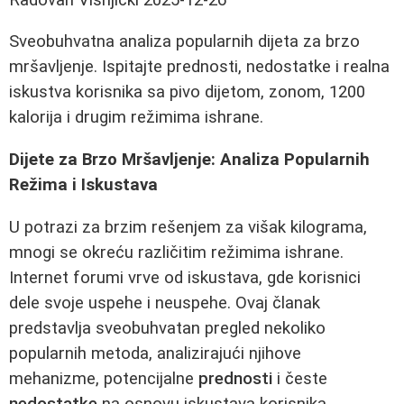
Sveobuhvatna analiza popularnih dijeta za brzo
mršavljenje. Ispitajte prednosti, nedostatke i realna
iskustva korisnika sa pivo dijetom, zonom, 1200
kalorija i drugim režimima ishrane.
Dijete za Brzo Mršavljenje: Analiza Popularnih
Režima i Iskustava
U potrazi za brzim rešenjem za višak kilograma,
mnogi se okreću različitim režimima ishrane.
Internet forumi vrvе od iskustava, gde korisnici
dele svoje uspehe i neuspehe. Ovaj članak
predstavlja sveobuhvatan pregled nekoliko
popularnih metoda, analizirajući njihove
mehanizme, potencijalne
prednosti
i česte
nedostatke
na osnovu iskustava korisnika.