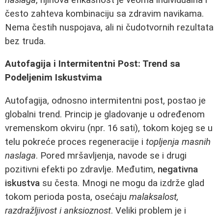
često zahteva kombinaciju sa zdravim navikama.
Nema čestih nuspojava, ali ni čudotvornih rezultata
bez truda.
Autofagija i Intermitentni Post: Trend sa
Podeljenim Iskustvima
Autofagija, odnosno intermitentni post, postao je
globalni trend. Princip je gladovanje u određenom
vremenskom okviru (npr. 16 sati), tokom kojeg se u
telu pokreće proces regeneracije i
topljenja masnih
naslaga
. Pored mršavljenja, navode se i drugi
pozitivni efekti po zdravlje. Međutim,
negativna
iskustva
su česta. Mnogi ne mogu da izdrže glad
tokom perioda posta, osećaju
malaksalost,
razdražljivost i anksioznost
. Veliki problem je i