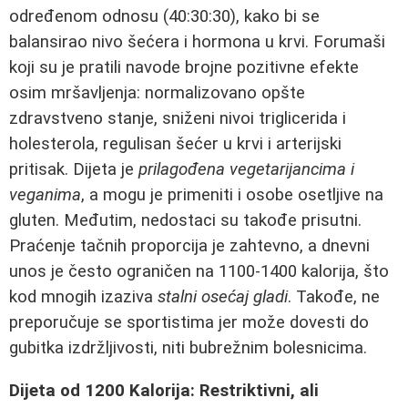
određenom odnosu (40:30:30), kako bi se
balansirao nivo šećera i hormona u krvi. Forumaši
koji su je pratili navode brojne pozitivne efekte
osim mršavljenja: normalizovano opšte
zdravstveno stanje, sniženi nivoi triglicerida i
holesterola, regulisan šećer u krvi i arterijski
pritisak. Dijeta je
prilagođena vegetarijancima i
veganima
, a mogu je primeniti i osobe osetljive na
gluten. Međutim, nedostaci su takođe prisutni.
Praćenje tačnih proporcija je zahtevno, a dnevni
unos je često ograničen na 1100-1400 kalorija, što
kod mnogih izaziva
stalni osećaj gladi
. Takođe, ne
preporučuje se sportistima jer može dovesti do
gubitka izdržljivosti, niti bubrežnim bolesnicima.
Dijeta od 1200 Kalorija: Restriktivni, ali