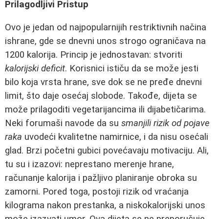
Prilagodljivi Pristup
Ovo je jedan od najpopularnijih restriktivnih načina
ishrane, gde se dnevni unos strogo ograničava na
1200 kalorija. Princip je jednostavan: stvoriti
kalorijski deficit
. Korisnici ističu da se može jesti
bilo koja vrsta hrane, sve dok se ne pređe dnevni
limit, što daje osećaj slobode. Takođe, dijeta se
može prilagoditi vegetarijancima ili dijabetičarima.
Neki forumaši navode da su
smanjili rizik od pojave
raka
uvodeći kvalitetne namirnice, i da nisu osećali
glad. Brzi početni gubici povećavaju motivaciju. Ali,
tu su i izazovi: neprestano merenje hrane,
računanje kalorija i pažljivo planiranje obroka su
zamorni. Pored toga, postoji rizik od vraćanja
kilograma nakon prestanka, a niskokalorijski unos
može izazvati umor. Ova dijeta se ne preporučuje