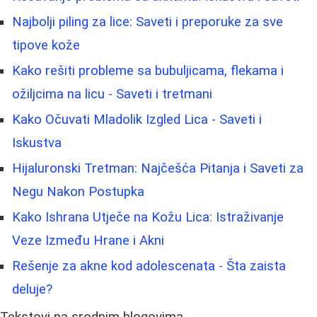
Najbolji piling za lice: Saveti i preporuke za sve
tipove kože
Kako rešiti probleme sa bubuljicama, flekama i
ožiljcima na licu - Saveti i tretmani
Kako Očuvati Mladolik Izgled Lica - Saveti i
Iskustva
Hijaluronski Tretman: Najčešća Pitanja i Saveti za
Negu Nakon Postupka
Kako Ishrana Utječe na Kožu Lica: Istraživanje
Veze Između Hrane i Akni
Rešenje za akne kod adolescenata - Šta zaista
deluje?
Tekstovi na srodnim blogovima