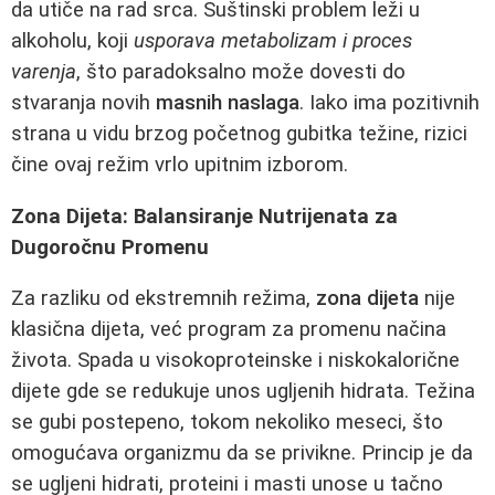
da utiče na rad srca. Suštinski problem leži u
alkoholu, koji
usporava metabolizam i proces
varenja
, što paradoksalno može dovesti do
stvaranja novih
masnih naslaga
. Iako ima pozitivnih
strana u vidu brzog početnog gubitka težine, rizici
čine ovaj režim vrlo upitnim izborom.
Zona Dijeta: Balansiranje Nutrijenata za
Dugoročnu Promenu
Za razliku od ekstremnih režima,
zona dijeta
nije
klasična dijeta, već program za promenu načina
života. Spada u visokoproteinske i niskokalorične
dijete gde se redukuje unos ugljenih hidrata. Težina
se gubi postepeno, tokom nekoliko meseci, što
omogućava organizmu da se privikne. Princip je da
se ugljeni hidrati, proteini i masti unose u tačno