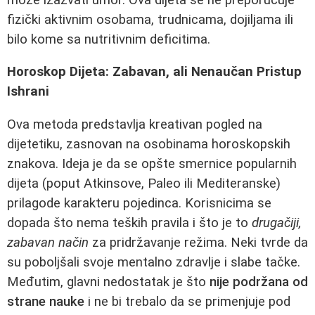
fizički aktivnim osobama, trudnicama, dojiljama ili
bilo kome sa nutritivnim deficitima.
Horoskop Dijeta: Zabavan, ali Nenaučan Pristup
Ishrani
Ova metoda predstavlja kreativan pogled na
dijetetiku, zasnovan na osobinama horoskopskih
znakova. Ideja je da se opšte smernice popularnih
dijeta (poput Atkinsove, Paleo ili Mediteranske)
prilagode karakteru pojedinca. Korisnicima se
dopada što nema teških pravila i što je to
drugačiji,
zabavan način
za pridržavanje režima. Neki tvrde da
su poboljšali svoje mentalno zdravlje i slabe tačke.
Međutim, glavni nedostatak je što
nije podržana od
strane nauke
i ne bi trebalo da se primenjuje pod