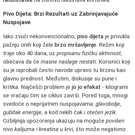
Pivo Dijeta: Brzi Rezultati uz Zabrinjavajuće
Nuspojave
Iako zvuči nekonvencionalno,
pivo dijeta
je privukla
pažnju onih koji žele
brzo mršavljenje
. Režim koji
traje oko 40 dana, uz
propisanu fizičku aktivnost
,
obećava da će
masne naslage nestati
. Korisnici koji
su je isprobali često navode upravo tu brzinu kao
glavnu prednost. Međutim, diskusije su punе i
kritika. Najčešći problem je
jo jo efekat
- kilogrami
se vraćaju čim se ciklus završi. Pored toga, mnogi
svedoče o neprijatnim nuspojavama:
glavobolje
,
gubitak energije
, a kod nekih čak i
otečen jezik
.
Ozbiljnija upozorenja ukazuju na moguće
povišen
nivo kalijuma i kreatina u krvi
, što može negativno