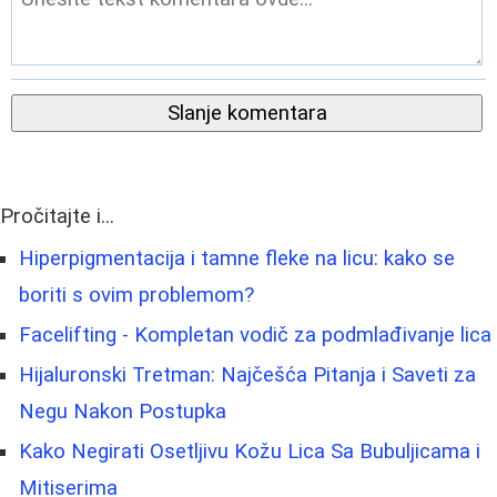
Slanje komentara
Pročitajte i...
Hiperpigmentacija i tamne fleke na licu: kako se
boriti s ovim problemom?
Facelifting - Kompletan vodič za podmlađivanje lica
Hijaluronski Tretman: Najčešća Pitanja i Saveti za
Negu Nakon Postupka
Kako Negirati Osetljivu Kožu Lica Sa Bubuljicama i
Mitiserima