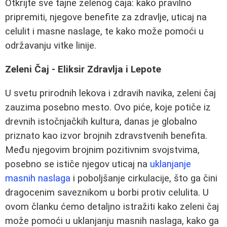
Otkrijte sve tajne zelenog čaja: kako pravilno
pripremiti, njegove benefite za zdravlje, uticaj na
celulit i masne naslage, te kako može pomoći u
održavanju vitke linije.
Zeleni Čaj - Eliksir Zdravlja i Lepote
U svetu prirodnih lekova i zdravih navika, zeleni čaj
zauzima posebno mesto. Ovo piće, koje potiče iz
drevnih istočnjačkih kultura, danas je globalno
priznato kao izvor brojnih zdravstvenih benefita.
Među njegovim brojnim pozitivnim svojstvima,
posebno se ističe njegov uticaj na
uklanjanje
masnih naslaga
i poboljšanje cirkulacije, što ga čini
dragocenim saveznikom u borbi protiv celulita. U
ovom članku ćemo detaljno istražiti kako zeleni čaj
može pomoći u uklanjanju masnih naslaga, kako ga