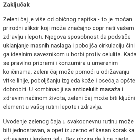
Zaključak
Zeleni čaj je više od običnog napitka - to je moćan
prirodni eliksir koji može značajno doprineti vašem
zdravlju i lepoti. Njegova sposobnost da podstiče
uklanjanje masnih naslaga
i poboljša cirkulaciju čini
ga idealnim saveznikom u borbi protiv celulita. Kada
se pravilno pripremi i konzumira u umerenim
količinama, zeleni čaj može pomoći u održavanju
vitke linije, poboljšanju izgleda kože i osećaja opšte
dobrobiti. U kombinaciji sa
anticelulit masaža
i
zdravim načinom života, zeleni čaj može biti ključni
element u vašoj rutini lepote i zdravlja.
Uvodenje zelenog čaja u svakodnevnu rutinu može
biti jednostavan, a opet izuzetno efikasan korak ka
zdravijem i lepšem telu. Bez obzira da li ga pijete