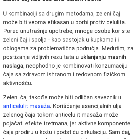
U kombinaciji sa drugim metodama, zeleni čaj
može biti veoma efikasan u borbi protiv celulita.
Pored unutrašnje upotrebe, mnoge osobe koriste
zeleni čaj i spolja - kao sastojak u kupkama ili
oblogama za problematična područja. Medutim, za
postizanje vidljivih rezultata u
uklanjanju masnih
naslaga
, neophodno je kombinovati konzumaciju
čaja sa zdravom ishranom i redovnom fizičkom
aktivnošću.
Zeleni čaj takođe može biti odličan saveznik u
anticelulit masaža
. Korišćenje esencijalnih ulja
zelenog čaja tokom anticelulit masaža može
pojačati efekte tretmana, jer aktivne komponente
čaja prodiru u kožu i podstiču cirkulaciju. Sam čaj,