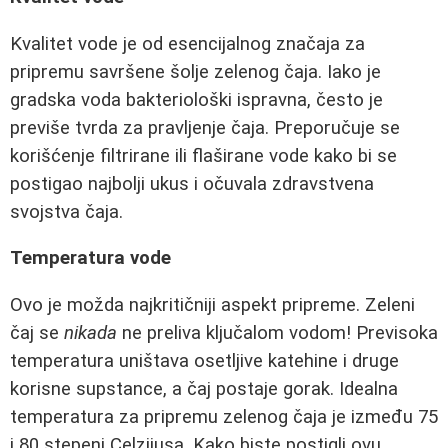
Kvalitet vode je od esencijalnog značaja za
pripremu savršene šolje zelenog čaja. Iako je
gradska voda bakteriološki ispravna, često je
previše tvrda za pravljenje čaja. Preporučuje se
korišćenje filtrirane ili flaširane vode kako bi se
postigao najbolji ukus i očuvala zdravstvena
svojstva čaja.
Temperatura vode
Ovo je možda najkritičniji aspekt pripreme. Zeleni
čaj se
nikada
ne preliva ključalom vodom! Previsoka
temperatura uništava osetljive katehine i druge
korisne supstance, a čaj postaje gorak. Idealna
temperatura za pripremu zelenog čaja je između 75
i 80 stepeni Celzijusa. Kako biste postigli ovu