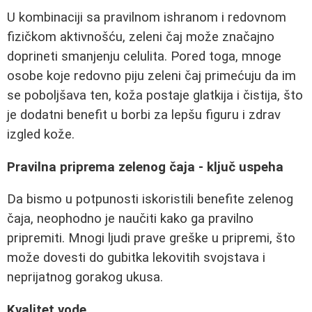
U kombinaciji sa pravilnom ishranom i redovnom
fizičkom aktivnošću, zeleni čaj može značajno
doprineti smanjenju celulita. Pored toga, mnoge
osobe koje redovno piju zeleni čaj primećuju da im
se poboljšava ten, koža postaje glatkija i čistija, što
je dodatni benefit u borbi za lepšu figuru i zdrav
izgled kože.
Pravilna priprema zelenog čaja - ključ uspeha
Da bismo u potpunosti iskoristili benefite zelenog
čaja, neophodno je naučiti kako ga pravilno
pripremiti. Mnogi ljudi prave greške u pripremi, što
može dovesti do gubitka lekovitih svojstava i
neprijatnog gorakog ukusa.
Kvalitet vode