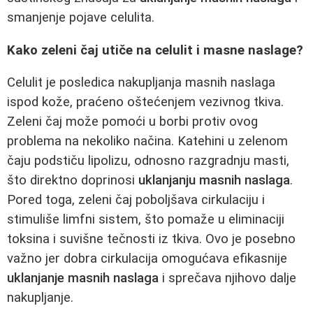
smanjenje pojave celulita.
Kako zeleni čaj utiče na celulit i masne naslage?
Celulit je posledica nakupljanja masnih naslaga
ispod kože, praćeno oštećenjem vezivnog tkiva.
Zeleni čaj može pomoći u borbi protiv ovog
problema na nekoliko načina. Katehini u zelenom
čaju podstiču lipolizu, odnosno razgradnju masti,
što direktno doprinosi
uklanjanju masnih naslaga
.
Pored toga, zeleni čaj poboljšava cirkulaciju i
stimuliše limfni sistem, što pomaže u eliminaciji
toksina i suvišne tečnosti iz tkiva. Ovo je posebno
važno jer dobra cirkulacija omogućava efikasnije
uklanjanje masnih naslaga
i sprečava njihovo dalje
nakupljanje.