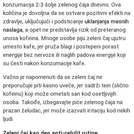
konzumacija 2-3 šolje zelenog čaja dnevno. Ova
količina je dovoljna da se ostvare pozitivni efekti na
zdravlje, uključujući i podsticanje
uklanjanja masnih
naslaga
, a opet ne predstavlja rizik od preteranog
unosa kofeina. Mnoge osobe piju zeleni čaj ujutru
umesto kafe, jer pruža blagi i postepeni porast
energije bez nervoze ili naglih padova energije koji
su česti nakon konzumacije kafe.
Važno je napomenuti da se zeleni čaj ne
preporučuje piti kasno uveče, jer sadrži tein (slično
kofeinu) koji može ometati san kod osetljivijih
osoba. Takođe, izbegavajte piće zelenog čaja na
prazan želudac, jer može izazvati iritaciju kod nekih
ljudi.
Zeleni čaj kao deo anti-celulit rutine