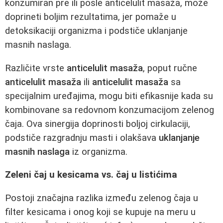
konzumiran pre ili posle anticelulit masaža, može
doprineti boljim rezultatima, jer pomaže u
detoksikaciji organizma i podstiče uklanjanje
masnih naslaga.
Različite vrste
anticelulit masaža
, poput ručne
anticelulit masaža
ili
anticelulit masaža
sa
specijalnim uređajima, mogu biti efikasnije kada su
kombinovane sa redovnom konzumacijom zelenog
čaja. Ova sinergija doprinosti boljoj cirkulaciji,
podstiče razgradnju masti i olakšava
uklanjanje
masnih naslaga
iz organizma.
Zeleni čaj u kesicama vs. čaj u listićima
Postoji značajna razlika između zelenog čaja u
filter kesicama i onog koji se kupuje na meru u