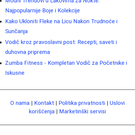
Modni Trendovi u Lakovima za Nokte:
Najpopularnije Boje i Kolekcije
Kako Ukloniti Fleke na Licu Nakon Trudnoće i
Sunčanja
Vodič kroz pravoslavni post: Recepti, saveti i
duhovna priprema
Zumba Fitness - Kompletan Vodič za Početnike i
Iskusne
O nama
|
Kontakt
|
Politika privatnosti
|
Uslovi
korišćenja
|
Marketinški servisi