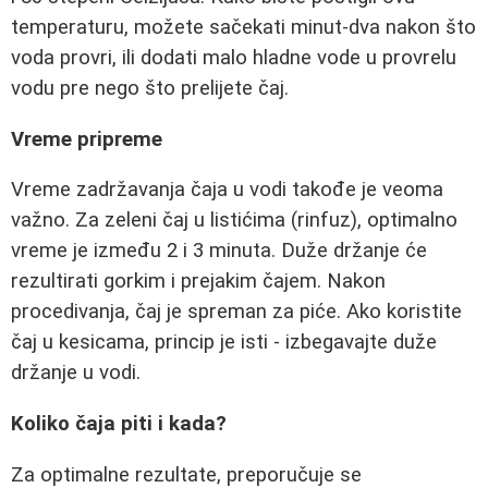
temperaturu, možete sačekati minut-dva nakon što
voda provri, ili dodati malo hladne vode u provrelu
vodu pre nego što prelijete čaj.
Vreme pripreme
Vreme zadržavanja čaja u vodi takođe je veoma
važno. Za zeleni čaj u listićima (rinfuz), optimalno
vreme je između 2 i 3 minuta. Duže držanje će
rezultirati gorkim i prejakim čajem. Nakon
procedivanja, čaj je spreman za piće. Ako koristite
čaj u kesicama, princip je isti - izbegavajte duže
držanje u vodi.
Koliko čaja piti i kada?
Za optimalne rezultate, preporučuje se