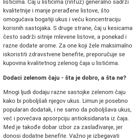
listićima. Čaj u listićima (rinfuz) generalno sadrži
kvalitetnije i manje prerađene listove, što
omogućava bogatiji ukus i veću koncentraciju
korisnih sastojaka. S druge strane, čaj u kesicama
često sadrži sitnije mlevene listove, a ponekad i
razne dodate arome. Za one koji žele maksimalno
iskoristiti zdravstvene benefite, preporučuje se
kupovina kvalitetnog zelenog čaja u listićima.
Dodaci zelenom čaju - šta je dobro, a šta ne?
Mnogi ljudi dodaju razne sastojke zelenom čaju
kako bi poboljšali njegov ukus. Limun je posebno
popularan dodatak, i ne samo da poboljšava ukus,
već i povećava apsorpciju antioksidanata iz čaja.
Med je takođe dobar izbor za zaslađivanje, jer
donosi dodatne benefite. Važno je izbegavati