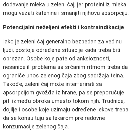
dodavanje mleka u zeleni čaj, jer proteini iz mleka
mogu vezati katehine i smanjiti njihovu apsorpciju.
Potencijalni neželjeni efekti i kontraindikacije
Iako je zeleni čaj generalno bezbedan za većinu
ljudi, postoje određene situacije kada treba biti
oprezan. Osobe koje pate od anksioznosti,
nesanice ili problema sa srčanim ritmom treba da
ograniče unos zelenog čaja zbog sadržaja teina.
Takođe, zeleni čaj može interferirati sa
apsorpcijom gvožđa iz hrane, pa se preporučuje
piti između obroka umesto tokom njih. Trudnice,
dojilje i osobe koje uzimaju određene lekove treba
da se konsultuju sa lekarom pre redovne
konzumacije zelenog čaja.