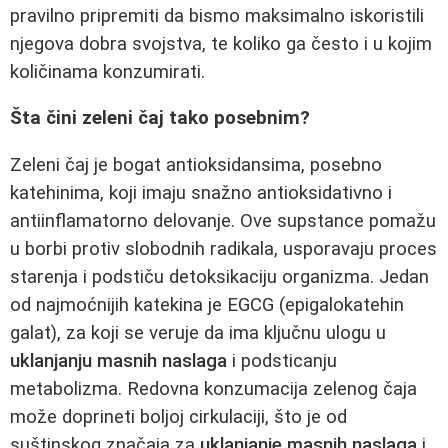
pravilno pripremiti da bismo maksimalno iskoristili
njegova dobra svojstva, te koliko ga često i u kojim
količinama konzumirati.
Šta čini zeleni čaj tako posebnim?
Zeleni čaj je bogat antioksidansima, posebno
katehinima, koji imaju snažno antioksidativno i
antiinflamatorno delovanje. Ove supstance pomažu
u borbi protiv slobodnih radikala, usporavaju proces
starenja i podstiču detoksikaciju organizma. Jedan
od najmoćnijih katekina je EGCG (epigalokatehin
galat), za koji se veruje da ima ključnu ulogu u
uklanjanju masnih naslaga
i podsticanju
metabolizma. Redovna konzumacija zelenog čaja
može doprineti boljoj cirkulaciji, što je od
suštinskog značaja za
uklanjanje masnih naslaga
i