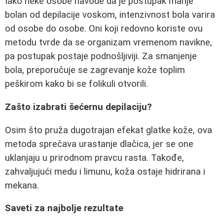
Iako neke osobe navode da je postupak manje
bolan od depilacije voskom, intenzivnost bola varira
od osobe do osobe. Oni koji redovno koriste ovu
metodu tvrde da se organizam vremenom navikne,
pa postupak postaje podnošljiviji. Za smanjenje
bola, preporučuje se zagrevanje kože toplim
peškirom kako bi se folikuli otvorili.
Zašto izabrati šećernu depilaciju?
Osim što pruža dugotrajan efekat glatke kože, ova
metoda sprečava urastanje dlačica, jer se one
uklanjaju u prirodnom pravcu rasta. Takođe,
zahvaljujući medu i limunu, koža ostaje hidrirana i
mekana.
Saveti za najbolje rezultate