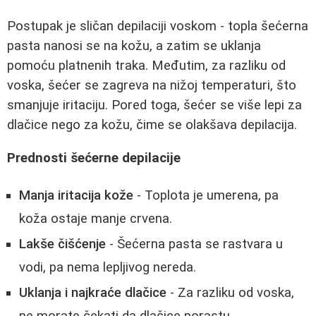
Postupak je sličan depilaciji voskom - topla šećerna
pasta nanosi se na kožu, a zatim se uklanja
pomoću platnenih traka. Međutim, za razliku od
voska, šećer se zagreva na nižoj temperaturi, što
smanjuje iritaciju. Pored toga, šećer se više lepi za
dlačice nego za kožu, čime se olakšava depilacija.
Prednosti šećerne depilacije
Manja iritacija kože
- Toplota je umerena, pa
koža ostaje manje crvena.
Lakše čišćenje
- Šećerna pasta se rastvara u
vodi, pa nema lepljivog nereda.
Uklanja i najkraće dlačice
- Za razliku od voska,