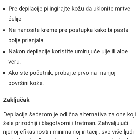
Pre depilacije pilingirajte kožu da uklonite mrtve
ćelije.
Ne nanosite kreme pre postupka kako bi pasta
bolje prianjala.
Nakon depilacije koristite umirujuće ulje ili aloe
veru.
Ako ste početnik, probajte prvo na manjoj
površini kože.
Zaključak
Depilacija šećerom je odlična alternativa za one koji
žele prirodniji i blagotvorniji tretman. Zahvaljujući
njenoj efikasnosti i minimalnoj iritaciji, sve više ljudi