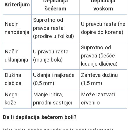
Depilacija
Depilacija
Kriterijum
šećerom
voskom
Suprotno od
Način
U pravcu rasta (ne
pravca rasta
nanošenja
dopire do korena)
(prodire u folikul)
Suprotno od
Način
U pravcu rasta
pravca (češće
uklanjanja
(manje bola)
kidanje dlačica)
Dužina
Uklanja i najkraće
Zahteva dužinu
dlačica
(0,5 mm)
(1,5 mm)
Nega
Manje iritira,
Može izazvati
kože
prirodni sastojci
crvenilo
Da li depilacija šećerom boli?