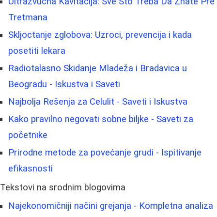
Ultrazvučna Kavitacija: Sve Što Treba Da Znate Pre
Tretmana
Skljoctanje zglobova: Uzroci, prevencija i kada
posetiti lekara
Radiotalasno Skidanje Mladeža i Bradavica u
Beogradu - Iskustva i Saveti
Najbolja Rešenja za Celulit - Saveti i Iskustva
Kako pravilno negovati sobne biljke - Saveti za
početnike
Prirodne metode za povećanje grudi - Ispitivanje
efikasnosti
Tekstovi na srodnim blogovima
Najekonomičniji načini grejanja - Kompletna analiza