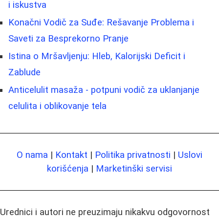
i iskustva
Konačni Vodič za Suđe: Rešavanje Problema i
Saveti za Besprekorno Pranje
Istina o Mršavljenju: Hleb, Kalorijski Deficit i
Zablude
Anticelulit masaža - potpuni vodič za uklanjanje
celulita i oblikovanje tela
O nama
|
Kontakt
|
Politika privatnosti
|
Uslovi
korišćenja
|
Marketinški servisi
Urednici i autori ne preuzimaju nikakvu odgovornost