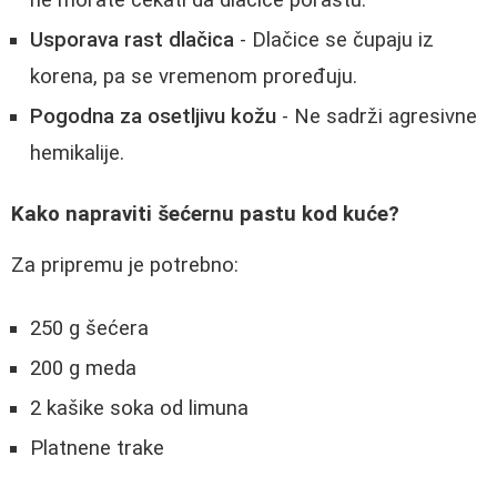
ne morate čekati da dlačice porastu.
Usporava rast dlačica
- Dlačice se čupaju iz
korena, pa se vremenom proređuju.
Pogodna za osetljivu kožu
- Ne sadrži agresivne
hemikalije.
Kako napraviti šećernu pastu kod kuće?
Za pripremu je potrebno:
250 g šećera
200 g meda
2 kašike soka od limuna
Platnene trake