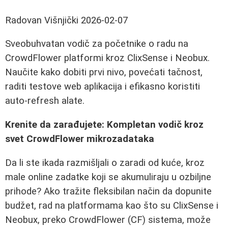
Radovan Višnjički
2026-02-07
Sveobuhvatan vodič za početnike o radu na
CrowdFlower platformi kroz ClixSense i Neobux.
Naučite kako dobiti prvi nivo, povećati tačnost,
raditi testove web aplikacija i efikasno koristiti
auto-refresh alate.
Krenite da zarađujete: Kompletan vodič kroz
svet CrowdFlower mikrozadataka
Da li ste ikada razmišljali o zaradi od kuće, kroz
male online zadatke koji se akumuliraju u ozbiljne
prihode? Ako tražite fleksibilan način da dopunite
budžet, rad na platformama kao što su ClixSense i
Neobux, preko CrowdFlower (CF) sistema, može