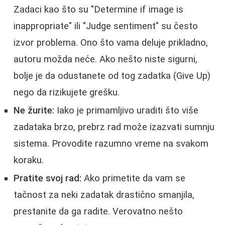
Zadaci kao što su "Determine if image is
inappropriate" ili "Judge sentiment" su često
izvor problema. Ono što vama deluje prikladno,
autoru možda neće. Ako nešto niste sigurni,
bolje je da odustanete od tog zadatka (Give Up)
nego da rizikujete grešku.
Ne žurite:
Iako je primamljivo uraditi što više
zadataka brzo, prebrz rad može izazvati sumnju
sistema. Provodite razumno vreme na svakom
koraku.
Pratite svoj rad:
Ako primetite da vam se
tačnost za neki zadatak drastično smanjila,
prestanite da ga radite. Verovatno nešto