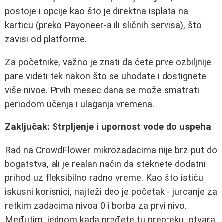
postoje i opcije kao što je direktna isplata na
karticu (preko Payoneer-a ili sličnih servisa), što
zavisi od platforme.
Za početnike, važno je znati da ćete prve ozbiljnije
pare videti tek nakon što se uhodate i dostignete
više nivoe. Prvih mesec dana se može smatrati
periodom učenja i ulaganja vremena.
Zaključak: Strpljenje i upornost vode do uspeha
Rad na CrowdFlower mikrozadacima nije brz put do
bogatstva, ali je realan način da steknete dodatni
prihod uz fleksibilno radno vreme. Kao što ističu
iskusni korisnici, najteži deo je početak - jurcanje za
retkim zadacima nivoa 0 i borba za prvi nivo.
Međutim, jednom kada pređete tu prepreku, otvara