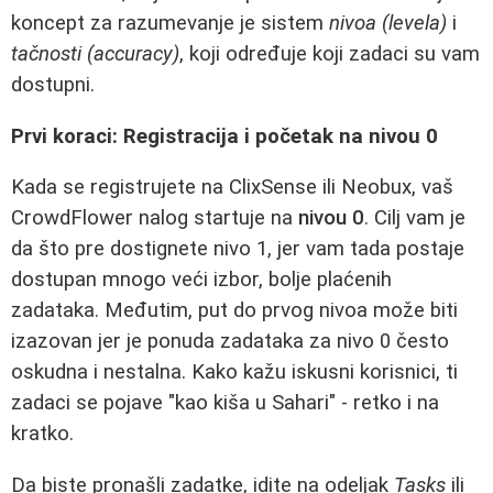
koncept za razumevanje je sistem
nivoa (levela)
i
tačnosti (accuracy)
, koji određuje koji zadaci su vam
dostupni.
Prvi koraci: Registracija i početak na nivou 0
Kada se registrujete na ClixSense ili Neobux, vaš
CrowdFlower nalog startuje na
nivou 0
. Cilj vam je
da što pre dostignete nivo 1, jer vam tada postaje
dostupan mnogo veći izbor, bolje plaćenih
zadataka. Međutim, put do prvog nivoa može biti
izazovan jer je ponuda zadataka za nivo 0 često
oskudna i nestalna. Kako kažu iskusni korisnici, ti
zadaci se pojave "kao kiša u Sahari" - retko i na
kratko.
Da biste pronašli zadatke, idite na odeljak
Tasks
ili