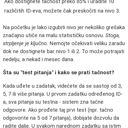
Ako dostignete tačnost preko 85% i uradite 10
različitih ID-eva, možete čak preskočiti na nivo 3.
Na početku je lako izgubiti nivo jer nekoliko grešaka
značajno utiče na malu statističku osnovu.
Stoga,
strpljenje je ključno.
Nemojte očekivati veliku zaradu
dok ne dostignete bar nivo 1 ili 2. To može potrajati
nedelju, a nekad i mesec dana.
Šta su "test pitanja" i kako se prati tačnost?
Kada uđete u zadatak, videćete da se sastoji od 3,
5, 7 ili više pitanja. U prvom zadatku određenog ID-
a, sva pitanja su testna - sistem zna tačne
odgovore. Ako prođete taj prvi test (npr. tačno
odgovorite na 5 od 7 pitanja), dobijate dozvolu da
radite dalje. U svakom narednom zadatku sa istim