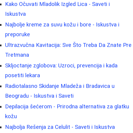
Kako Očuvati Mladolik Izgled Lica - Saveti i
Iskustva
Najbolje kreme za suvu kožu i bore - Iskustva i
preporuke
Ultrazvučna Kavitacija: Sve Što Treba Da Znate Pre
Tretmana
Skljoctanje zglobova: Uzroci, prevencija i kada
posetiti lekara
Radiotalasno Skidanje Mladeža i Bradavica u
Beogradu - Iskustva i Saveti
Depilacija šećerom - Prirodna alternativa za glatku
kožu
Najbolja Rešenja za Celulit - Saveti i Iskustva