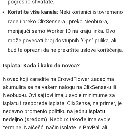
pogrešno shvatate.
Koristite više kanala:
Neki korisnici istovremeno
rade i preko ClixSense-a i preko Neobux-a,
menjajući samo Worker ID na kraju linka. Ovo
može povećati broj dostupnih "Ops" prilika, ali
budite oprezni da ne prekršite uslove korišćenja.
Isplata: Kada i kako do novca?
Novac koji zaradite na CrowdFlower zadacima
akumulira se na vašem nalogu na ClixSense-u ili
Neobux-u. Ovi sajtovi imaju svoje minimume za
isplatu i rasporede isplata. ClixSense, na primer, je
nedavno promenio politiku na
jednu isplatu
nedeljno (sredom)
. Neobux takođe ima svoje
termine. Najčešći način isplate je
PayPal
, ali