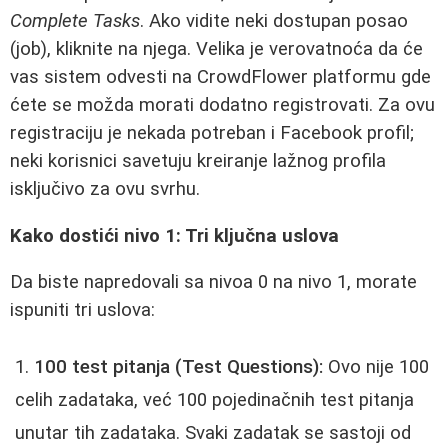
Complete Tasks
. Ako vidite neki dostupan posao
(job), kliknite na njega. Velika je verovatnoća da će
vas sistem odvesti na CrowdFlower platformu gde
ćete se možda morati dodatno registrovati. Za ovu
registraciju je nekada potreban i Facebook profil;
neki korisnici savetuju kreiranje lažnog profila
isključivo za ovu svrhu.
Kako dostići nivo 1: Tri ključna uslova
Da biste napredovali sa nivoa 0 na nivo 1, morate
ispuniti tri uslova:
100 test pitanja (Test Questions):
Ovo nije 100
celih zadataka, već 100 pojedinačnih test pitanja
unutar tih zadataka. Svaki zadatak se sastoji od