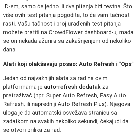
ID-em, samo će jedno ili dva pitanja biti testna. Što
više ovih test pitanja pogodite, to će vam tačnost
rasti. Vašu tačnost i broj urađenih test pitanja
možete pratiti na CrowdFlower dashboard-u, mada
se on nekada ažurira sa zakašnjenjem od nekoliko
dana.
Alati koji olakšavaju posao: Auto Refresh i "Ops"
Jedan od najvažnijih alata za rad na ovim
platformama je
auto-refresh dodatak
za
pretraživač (npr. Super Auto Refresh, Easy Auto
Refresh, ili napredniji Auto Refresh Plus). Njegova
uloga je da automatski osvežava stranicu sa
zadatkom na svakih nekoliko sekundi, čekajući da
se otvori prilika za rad.