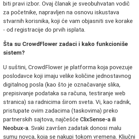
biti pravi izbor. Ovaj članak je sveobuhvatan vodič
za početnike, napravljen na osnovu iskustava
stvarnih korisnika, koji će vam objasniti sve korake
- od registracije do prvih isplata.
Šta su CrowdFlower zadaci i kako funkcioniše
sistem?
U suštini, CrowdFlower je platforma koja povezuje
poslodavce koji imaju velike količine jednostavnog
digitalnog posla (kao što je označavanje slika,
prepisivanje podataka sa računa, testiranje web
stranica) sa radnicima širom sveta. Vi, kao radnik,
pristupate ovim zadacima (taskovima) preko
partnerskih sajtova, najčešće
ClixSense-a ili
Neobux-a
. Svaki završen zadatak donosi malu
sumu novca, koja se nakupi tokom vremena. Ključni