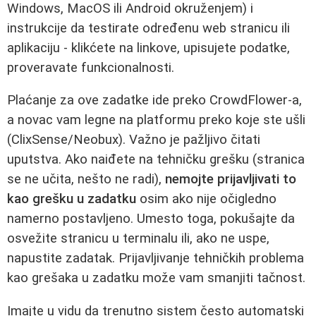
Windows, MacOS ili Android okruženjem) i
instrukcije da testirate određenu web stranicu ili
aplikaciju - klikćete na linkove, upisujete podatke,
proveravate funkcionalnosti.
Plaćanje za ove zadatke ide preko CrowdFlower-a,
a novac vam legne na platformu preko koje ste ušli
(ClixSense/Neobux). Važno je pažljivo čitati
uputstva. Ako naiđete na tehničku grešku (stranica
se ne učita, nešto ne radi),
nemojte prijavljivati to
kao grešku u zadatku
osim ako nije očigledno
namerno postavljeno. Umesto toga, pokušajte da
osvežite stranicu u terminalu ili, ako ne uspe,
napustite zadatak. Prijavljivanje tehničkih problema
kao grešaka u zadatku može vam smanjiti tačnost.
Imajte u vidu da trenutno sistem često automatski