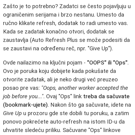
Zašto je to potrebno? Zadatci se često pojavljuju u
ograničenim serijama i brzo nestanu. Umesto da
ručno klikate refresh, dodatak to radi umesto vas.
Kada se zadatak konačno otvori, dodatak se
zaustavlja (Auto Refresh Plus se može podesiti da
se zaustavi na određenu reč, npr. "Give Up").
Ovde nailazimo na ključni pojam -
"OOPS" ili "Ops"
.
Ovo je poruka koju dobijete kada pokušate da
otvorite zadatak, ali je neko drugi već preuzeo
posao pre vas:
"Oops, another worker accepted the
job before you..."
. Ovaj "Ops" link
treba da sačuvate
(bookmark-ujete)
. Nakon što ga sačuvate, idete na
Give Up
u prozoru gde ste dobili tu poruku, a zatim
ponovo pokrećete auto-refresh na istom ID-u da
uhvatite sledeću priliku. Sačuvane "Ops" linkove