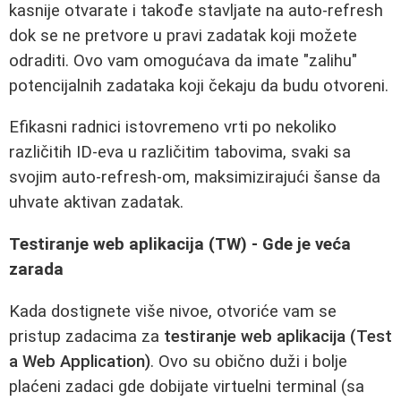
kasnije otvarate i takođe stavljate na auto-refresh
dok se ne pretvore u pravi zadatak koji možete
odraditi. Ovo vam omogućava da imate "zalihu"
potencijalnih zadataka koji čekaju da budu otvoreni.
Efikasni radnici istovremeno vrti po nekoliko
različitih ID-eva u različitim tabovima, svaki sa
svojim auto-refresh-om, maksimizirajući šanse da
uhvate aktivan zadatak.
Testiranje web aplikacija (TW) - Gde je veća
zarada
Kada dostignete više nivoe, otvoriće vam se
pristup zadacima za
testiranje web aplikacija (Test
a Web Application)
. Ovo su obično duži i bolje
plaćeni zadaci gde dobijate virtuelni terminal (sa