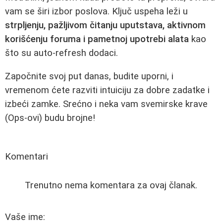
vam se širi izbor poslova. Ključ uspeha leži u
strpljenju, pažljivom čitanju uputstava, aktivnom
korišćenju foruma i pametnoj upotrebi alata
kao
što su auto-refresh dodaci.
Započnite svoj put danas, budite uporni, i
vremenom ćete razviti intuiciju za dobre zadatke i
izbeći zamke. Srećno i neka vam svemirske krave
(Ops-ovi) budu brojne!
Komentari
Trenutno nema komentara za ovaj članak.
Vaše ime: