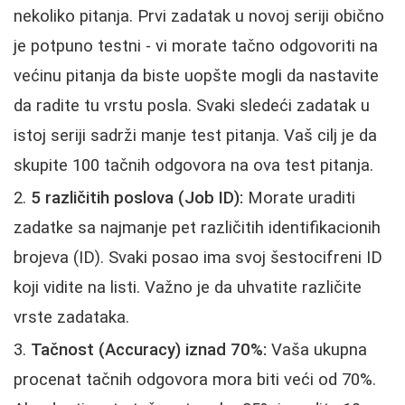
nekoliko pitanja. Prvi zadatak u novoj seriji obično
je potpuno testni - vi morate tačno odgovoriti na
većinu pitanja da biste uopšte mogli da nastavite
da radite tu vrstu posla. Svaki sledeći zadatak u
istoj seriji sadrži manje test pitanja. Vaš cilj je da
skupite 100 tačnih odgovora na ova test pitanja.
5 različitih poslova (Job ID):
Morate uraditi
zadatke sa najmanje pet različitih identifikacionih
brojeva (ID). Svaki posao ima svoj šestocifreni ID
koji vidite na listi. Važno je da uhvatite različite
vrste zadataka.
Tačnost (Accuracy) iznad 70%:
Vaša ukupna
procenat tačnih odgovora mora biti veći od 70%.