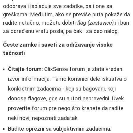
odobrava i isplaćuje sve zadatke, pa i one sa
greškama. Međutim, ako se previše puta pokaže da
radite netačno, možete dobiti
flag (zastavicu)
ili ban
za određenu vrstu posla, pa čak i za ceo nalog.
Česte zamke i saveti za održavanje visoke
tačnosti
Čitajte forum:
ClixSense forum je zlata vredan
izvor informacija. Tamo korisnici dele iskustva o
konkretnim zadacima - koji su bagovani, koji
donose flagove, gde su autori nepravedni. Uvek
proverite forum pre nego što krenete da radite
neki novi, nepoznati zadatak.
Budite oprezni sa subjektivnim zadacima: