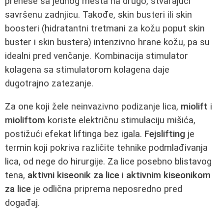
prenese sa jednog mesta na drugo, stvarajući
savršenu zadnjicu. Takođe, skin busteri ili skin
boosteri (hidratantni tretmani za kožu poput skin
buster i skin bustera) intenzivno hrane kožu, pa su
idealni pred venčanje. Kombinacija stimulator
kolagena sa stimulatorom kolagena daje
dugotrajno zatezanje.
Za one koji žele neinvazivno podizanje lica,
miolift
i
mioliftom
koriste električnu stimulaciju mišića,
postižući efekat liftinga bez igala.
Fejslifting
je
termin koji pokriva različite tehnike podmlađivanja
lica, od nege do hirurgije. Za lice posebno blistavog
tena,
aktivni kiseonik za lice
i
aktivnim kiseonikom
za lice
je odlična priprema neposredno pred
događaj.