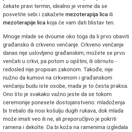
čekate pravi termin, idealno je vreme da se
posvetite sebi i zakažete
mezoterapija lica
ili
mezoterapije lica
koja će vam dati blistav ten.
Mnoge mlade se dvoume oko toga da li prvo obaviti
građansko ili crkveno venčanje. Crkveno venčanje
danas nije uslovljeno građanskim; možete se prvo
venčati u crkvi, pa potom u opštini, ili obrnuto -
redosled nije propisan zakonom. Takođe, nije
nužno da kumovi na crkvenom i građanskom
venčanju budu iste osobe, mada je to česta praksa.
Ono što je svakako važno jeste da se tokom
ceremonije ponesete dostojanstveno: mladoženja
bi trebalo da nosi košulju dugih rukava, dok mlada
može imati veo ili ne, ali preporučljivo je pokriti
ramena i dekolte. Da bi koža na ramenima izgledala