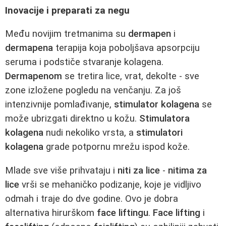
Inovacije i preparati za negu
Među novijim tretmanima su
dermapen
i
dermapena
terapija koja poboljšava apsorpciju
seruma i podstiče stvaranje kolagena.
Dermapenom
se tretira lice, vrat, dekolte - sve
zone izložene pogledu na venčanju. Za još
intenzivnije pomlađivanje,
stimulator kolagena
se
može ubrizgati direktno u kožu.
Stimulatora
kolagena
nudi nekoliko vrsta, a
stimulatori
kolagena
grade potpornu mrežu ispod kože.
Mlade sve više prihvataju i
niti za lice
-
nitima za
lice
vrši se mehaničko podizanje, koje je vidljivo
odmah i traje do dve godine. Ovo je dobra
alternativa hirurškom
face liftingu
.
Face lifting
i