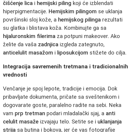
čišćenje lica
i
hemijski piling
koji će izblendati
hiperpigmentacije.
Hemijskim pilingom
se uklanja
površinski sloj kože, a
hemijskog pilinga
rezultati
su glatka i blistava koža. Kombinujte ga sa
hijaluronskim filerima
za potpuni makeover. Ako
želite da vaša
zadnjica
izgleda zategnuto,
anticelulit masažom
i
liposukcijom
stižete do cilja.
Integracija savremenih tretmana i tradicionalnih
vrednosti
Venčanje je spoj lepote, tradicije i emocija. Dok
pribavljate dokumenta, pričate sa sveštenikom i
dogovarate goste, paralelno radite na sebi. Neka
vam
prp tretman
podari mladalački sjaj, a
anti
celulit masaže
izvajaju telo. Setite se i
uklanjanja
strija
sa butina i bokova, jer će vas fotografije