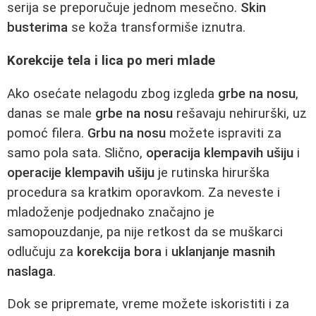
serija se preporučuje jednom mesečno.
Skin
busterima
se koža transformiše iznutra.
Korekcije tela i lica po meri mlade
Ako osećate nelagodu zbog izgleda
grbe na nosu
,
danas se male
grbe na nosu
rešavaju nehirurški, uz
pomoć filera.
Grbu na nosu
možete ispraviti za
samo pola sata. Slično,
operacija klempavih ušiju
i
operacije klempavih ušiju
je rutinska hirurška
procedura sa kratkim oporavkom. Za neveste i
mladoženje podjednako značajno je
samopouzdanje, pa nije retkost da se muškarci
odlučuju za
korekcija bora
i
uklanjanje masnih
naslaga
.
Dok se pripremate, vreme možete iskoristiti i za