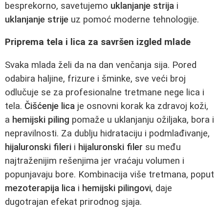
besprekorno, savetujemo
uklanjanje strija
i
uklanjanje strije
uz pomoć moderne tehnologije.
Priprema tela i lica za savršen izgled mlade
Svaka mlada želi da na dan venčanja sija. Pored
odabira haljine, frizure i šminke, sve veći broj
odlučuje se za profesionalne tretmane nege lica i
tela.
Čišćenje lica
je osnovni korak ka zdravoj koži,
a
hemijski piling
pomaže u uklanjanju ožiljaka, bora i
nepravilnosti. Za dublju hidrataciju i podmlađivanje,
hijaluronski fileri
i
hijaluronski filer
su među
najtraženijim rešenjima jer vraćaju volumen i
popunjavaju bore. Kombinacija više tretmana, poput
mezoterapija lica
i
hemijski pilingovi
, daje
dugotrajan efekat prirodnog sjaja.