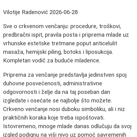
Vilotije Radenović
2026-06-28
Sve o crkvenom venčanju: procedure, troškovi,
predbračni ispit, pravila posta i priprema mlade uz
vrhunske estetske tretmane poput anticelulit
masaža, hemijski piling, botoks i liposukcija.
Kompletan vodič za buduće mladence.
Priprema za venčanje predstavlja jedinstven spoj
duhovne posvećenosti, administrativne
odgovornosti i želje da na taj poseban dan
izgledate i osećate se najbolje što možete.
Crkveno venčanje nosi duboku simboliku, ali i niz
praktičnih koraka koje treba ispoštovati.
Istovremeno, mnoge mlade danas odlučuju da svoj
izgled podignu na viši nivo uz pomoć savremenih