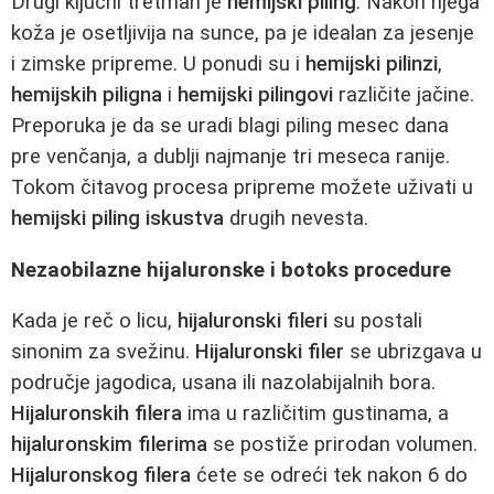
Drugi ključni tretman je
hemijski piling
. Nakon njega
koža je osetljivija na sunce, pa je idealan za jesenje
i zimske pripreme. U ponudi su i
hemijski pilinzi
,
hemijskih piligna
i
hemijski pilingovi
različite jačine.
Preporuka je da se uradi blagi piling mesec dana
pre venčanja, a dublji najmanje tri meseca ranije.
Tokom čitavog procesa pripreme možete uživati u
hemijski piling iskustva
drugih nevesta.
Nezaobilazne hijaluronske i botoks procedure
Kada je reč o licu,
hijaluronski fileri
su postali
sinonim za svežinu.
Hijaluronski filer
se ubrizgava u
područje jagodica, usana ili nazolabijalnih bora.
Hijaluronskih filera
ima u različitim gustinama, a
hijaluronskim filerima
se postiže prirodan volumen.
Hijaluronskog filera
ćete se odreći tek nakon 6 do