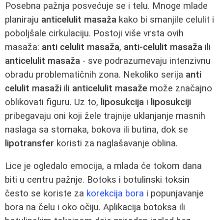
Posebna pažnja posvećuje se i telu. Mnoge mlade
planiraju
anticelulit masaža
kako bi smanjile celulit i
poboljšale cirkulaciju. Postoji više vrsta ovih
masaža:
anti celulit masaža
,
anti-celulit masaža
ili
anticelulit masaža
- sve podrazumevaju intenzivnu
obradu problematičnih zona. Nekoliko serija
anti
celulit masaži
ili
anticelulit masaže
može značajno
oblikovati figuru. Uz to,
liposukcija
i
liposukciji
pribegavaju oni koji žele trajnije uklanjanje masnih
naslaga sa stomaka, bokova ili butina, dok se
lipotransfer
koristi za naglašavanje oblina.
Lice je ogledalo emocija, a mlada će tokom dana
biti u centru pažnje. Botoks i botulinski toksin
često se koriste za
korekcija bora
i popunjavanje
bora na čelu i oko očiju. Aplikacija botoksa ili