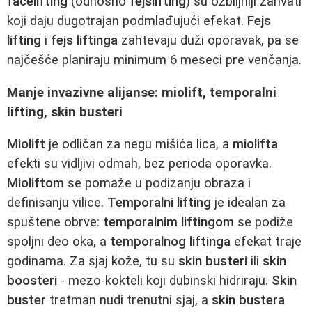
facelifting
(odnosno
fejslifting
) su ozbiljniji zahvati
koji daju dugotrajan podmlađujući efekat.
Fejs
lifting
i
fejs liftinga
zahtevaju duži oporavak, pa se
najčešće planiraju minimum 6 meseci pre venčanja.
Manje invazivne alijanse: miolift, temporalni
lifting, skin busteri
Miolift
je odličan za negu mišića lica, a
miolifta
efekti su vidljivi odmah, bez perioda oporavka.
Mioliftom
se pomaže u podizanju obraza i
definisanju vilice.
Temporalni lifting
je idealan za
spuštene obrve:
temporalnim liftingom
se podiže
spoljni deo oka, a
temporalnog liftinga
efekat traje
godinama. Za sjaj kože, tu su
skin busteri
ili
skin
boosteri
- mezo-kokteli koji dubinski hidriraju.
Skin
buster
tretman nudi trenutni sjaj, a
skin bustera