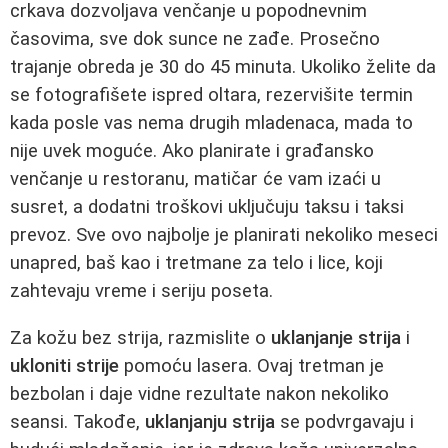
crkava dozvoljava venčanje u popodnevnim
časovima, sve dok sunce ne zađe. Prosečno
trajanje obreda je 30 do 45 minuta. Ukoliko želite da
se fotografišete ispred oltara, rezervišite termin
kada posle vas nema drugih mladenaca, mada to
nije uvek moguće. Ako planirate i građansko
venčanje u restoranu, matičar će vam izaći u
susret, a dodatni troškovi uključuju taksu i taksi
prevoz. Sve ovo najbolje je planirati nekoliko meseci
unapred, baš kao i tretmane za telo i lice, koji
zahtevaju vreme i seriju poseta.
Za kožu bez strija, razmislite o
uklanjanje strija
i
ukloniti strije
pomoću lasera. Ovaj tretman je
bezbolan i daje vidne rezultate nakon nekoliko
seansi. Takođe,
uklanjanju strija
se podvrgavaju i