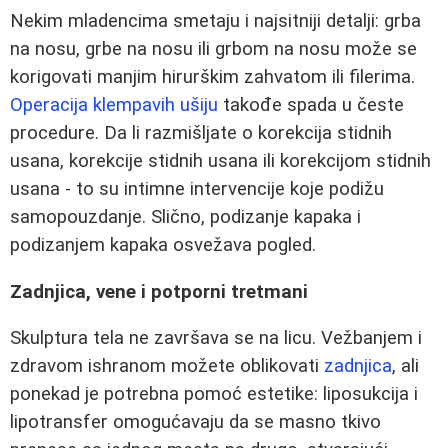
Nekim mladencima smetaju i najsitniji detalji: grba
na nosu, grbe na nosu ili grbom na nosu može se
korigovati manjim hirurškim zahvatom ili filerima.
Operacija klempavih ušiju
takođe spada u česte
procedure. Da li razmišljate o korekcija stidnih
usana, korekcije stidnih usana ili korekcijom stidnih
usana - to su intimne intervencije koje podižu
samopouzdanje. Slično, podizanje kapaka i
podizanjem kapaka osvežava pogled.
Zadnjica, vene i potporni tretmani
Skulptura tela ne završava se na licu. Vežbanjem i
zdravom ishranom možete oblikovati
zadnjica
, ali
ponekad je potrebna pomoć estetike: liposukcija i
lipotransfer omogućavaju da se masno tkivo