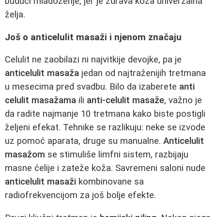
budući mladoženje, jer je zdrava koža univerzalna
želja.
Još o anticelulit masaži i njenom značaju
Celulit ne zaobilazi ni najvitkije devojke, pa je
anticelulit masaža
jedan od najtraženijih tretmana
u mesecima pred svadbu. Bilo da izaberete
anti
celulit masažama
ili
anti-celulit masaže
, važno je
da radite najmanje 10 tretmana kako biste postigli
željeni efekat. Tehnike se razlikuju: neke se izvode
uz pomoć aparata, druge su manualne.
Anticelulit
masažom
se stimuliše limfni sistem, razbijaju
masne ćelije i zateže koža. Savremeni saloni nude
anticelulit masaži
kombinovane sa
radiofrekvencijom za još bolje efekte.