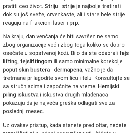
pratiti ceo život.
Striju
i
strije
je najbolje tretirati
dok su još sveže, crvenkaste, ali i stare bele strije
reaguju na frakcioni laser i
prp
.
Na kraju, dan venčanja će biti savršen ne samo
zbog organizacije već i zbog toga koliko se dobro
osećate u sopstvenoj koži. Bilo da ste odabrali
fejs
lifting
,
fejsliftingom
ili samo minimalne korekcije
poput
skin bustera
i
dermapena
, važno je da
tretmane prilagodite svom licu i telu. Konsultujte se
sa stručnjacima i započnite na vreme.
Hemijski
piling iskustva
i iskustva drugih mladenaca
pokazuju da je najveća greška odlagati sve za
poslednji mesec.
Uz ovakav pristup, kada stanete pred oltar, nećete