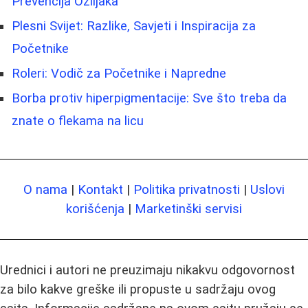
Prevencija Ožiljaka
Plesni Svijet: Razlike, Savjeti i Inspiracija za
Početnike
Roleri: Vodič za Početnike i Napredne
Borba protiv hiperpigmentacije: Sve što treba da
znate o flekama na licu
O nama
|
Kontakt
|
Politika privatnosti
|
Uslovi
korišćenja
|
Marketinški servisi
Urednici i autori ne preuzimaju nikakvu odgovornost
za bilo kakve greške ili propuste u sadržaju ovog