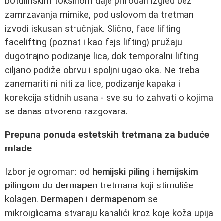
botulinskim toksinom daje prirodan izgled bez
zamrzavanja mimike, pod uslovom da tretman
izvodi iskusan stručnjak. Slično, face lifting i
facelifting (poznat i kao fejs lifting) pružaju
dugotrajno podizanje lica, dok temporalni lifting
ciljano podiže obrvu i spoljni ugao oka. Ne treba
zanemariti ni niti za lice, podizanje kapaka i
korekcija stidnih usana - sve su to zahvati o kojima
se danas otvoreno razgovara.
Prepuna ponuda estetskih tretmana za buduće
mlade
Izbor je ogroman: od
hemijski piling
i
hemijskim
pilingom
do
dermapen
tretmana koji stimuliše
kolagen.
Dermapen
i
dermapenom
se
mikroiglicama stvaraju kanalići kroz koje koža upija