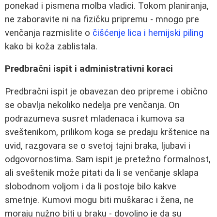
ponekad i pismena molba vladici. Tokom planiranja,
ne zaboravite ni na fizičku pripremu - mnogo pre
venčanja razmislite o
čišćenje lica i hemijski piling
kako bi koža zablistala.
Predbračni ispit i administrativni koraci
Predbračni ispit je obavezan deo pripreme i obično
se obavlja nekoliko nedelja pre venčanja. On
podrazumeva susret mladenaca i kumova sa
sveštenikom, prilikom koga se predaju krštenice na
uvid, razgovara se o svetoj tajni braka, ljubavi i
odgovornostima. Sam ispit je pretežno formalnost,
ali sveštenik može pitati da li se venčanje sklapa
slobodnom voljom i da li postoje bilo kakve
smetnje. Kumovi mogu biti muškarac i žena, ne
moraju nužno biti u braku - dovoljno je da su