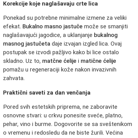
Korekcije koje naglašavaju crte lica
Ponekad su potrebne minimalne izmene za veliki
efekat.
Bukalno masno jastuče
može se smanjiti
naglašavajući jagodice, a uklanjanje
bukalnog
masnog jastučeta
daje izvajan izgled lica. Ovaj
postupak se izvodi pažljivo kako bi lice ostalo
skladno. Uz to,
matčne ćelije
i
matične ćelije
pomažu u regeneraciji kože nakon invazivnih
zahvata.
Praktični saveti za dan venčanja
Pored svih estetskih priprema, ne zaboravite
osnovne stvari: u crkvu ponesite sveće, platno,
pehar, vino i burme. Dogovorite se sa sveštenikom
o vremenu i redosledu da ne biste žurili. Većina