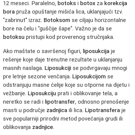
12 meseci. Paralelno,
botoks
i
botox
za
korekcija
bora
pruža opuštanje mišića lica, uklanjajući tzv.
"zabrinut" izraz.
Botoksom
se ciljaju horizontalne
bore na čelu i "guščije šape". Važno je da se
botoksu
pristupi kod proverenog stručnjaka.
Ako maštate o savršenoj figuri,
liposukcija
je
rešenje koje daje trenutne rezultate u uklanjanju
masnih naslaga.
Liposukciji
se podvrgavaju mnogi
pre letnje sezone venčanja.
Liposukcijom
se
odstranjuju masne ćelije koje su otporne na dijetu i
vežbanje.
Liposukciju
prati i oblikovanje tela, a
neretko se radi i
lipotransfer
, odnosno prenošenje
masti u područje
zadnjica
ili lica.
Lipotransfera
je
sve popularniji prirodni metod povećanja grudi ili
oblikovanja
zadnjice
.