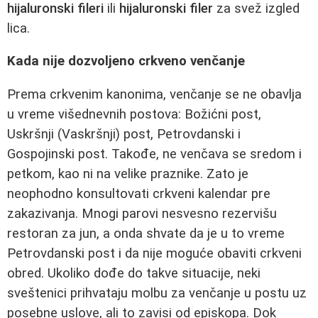
hijaluronski fileri
ili
hijaluronski filer
za svež izgled
lica.
Kada nije dozvoljeno crkveno venčanje
Prema crkvenim kanonima, venčanje se ne obavlja
u vreme višednevnih postova: Božićni post,
Uskršnji (Vaskršnji) post, Petrovdanski i
Gospojinski post. Takođe, ne venčava se sredom i
petkom, kao ni na velike praznike. Zato je
neophodno konsultovati crkveni kalendar pre
zakazivanja. Mnogi parovi nesvesno rezervišu
restoran za jun, a onda shvate da je u to vreme
Petrovdanski post i da nije moguće obaviti crkveni
obred. Ukoliko dođe do takve situacije, neki
sveštenici prihvataju molbu za venčanje u postu uz
posebne uslove, ali to zavisi od episkopa. Dok