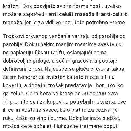
kršteni. Dok obavljate sve te formalnosti, uveliko
možete započeti i
anti celulit masaža
ili
anti-celulit
masaža
, jer je za vidljive rezultate potrebno vreme.
Troškovi crkvenog venčanja variraju od parohije do
parohije. Dok u nekim manjim mestima sveštenici
ne naplaćuju fiksnu tarifu, oslanjajući se na
dobrovoljne priloge, u većim gradovima postoje
definisani iznosi. Najčešće se plaća crkvena taksa,
zatim honorar za sveštenika (što može biti i u
koverti), a dodatni trošak predstavlja i hor, ukoliko
ga želite. Cena hora se kreće od 50 do 200 evra.
Pripremite se i za kupovinu potrebnih rekvizita: dve
ili četiri voštane sveće, belo platno za vezivanje
ruku, čaša za vino i burme. Dok planirate budžet,
možda ćete poželeti i luksuzne tretmane poput