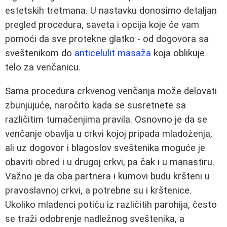
estetskih tretmana. U nastavku donosimo detaljan
pregled procedura, saveta i opcija koje će vam
pomoći da sve protekne glatko - od dogovora sa
sveštenikom do
anticelulit masaža
koja oblikuje
telo za venčanicu.
Sama procedura crkvenog venčanja može delovati
zbunjujuće, naročito kada se susretnete sa
različitim tumačenjima pravila. Osnovno je da se
venčanje obavlja u crkvi kojoj pripada mladoženja,
ali uz dogovor i blagoslov sveštenika moguće je
obaviti obred i u drugoj crkvi, pa čak i u manastiru.
Važno je da oba partnera i kumovi budu kršteni u
pravoslavnoj crkvi, a potrebne su i krštenice.
Ukoliko mladenci potiču iz različitih parohija, često
se traži odobrenje nadležnog sveštenika, a