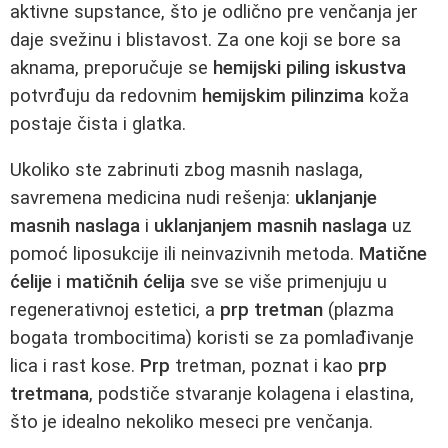
aktivne supstance, što je odlično pre venčanja jer
daje svežinu i blistavost. Za one koji se bore sa
aknama, preporučuje se
hemijski piling iskustva
potvrđuju da redovnim
hemijskim pilinzima
koža
postaje čista i glatka.
Ukoliko ste zabrinuti zbog masnih naslaga,
savremena medicina nudi rešenja:
uklanjanje
masnih naslaga
i
uklanjanjem masnih naslaga
uz
pomoć liposukcije ili neinvazivnih metoda.
Matične
ćelije
i
matičnih ćelija
sve se više primenjuju u
regenerativnoj estetici, a
prp tretman
(plazma
bogata trombocitima) koristi se za pomlađivanje
lica i rast kose.
Prp
tretman, poznat i kao
prp
tretmana
, podstiče stvaranje kolagena i elastina,
što je idealno nekoliko meseci pre venčanja.