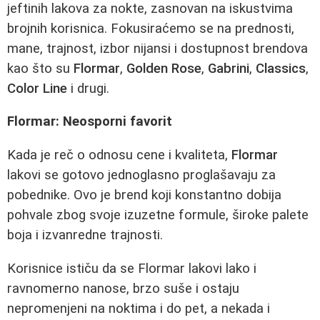
jeftinih lakova za nokte, zasnovan na iskustvima
brojnih korisnica. Fokusiraćemo se na prednosti,
mane, trajnost, izbor nijansi i dostupnost brendova
kao što su
Flormar
,
Golden Rose
,
Gabrini
,
Classics
,
Color Line
i drugi.
Flormar: Neosporni favorit
Kada je reč o odnosu cene i kvaliteta,
Flormar
lakovi se gotovo jednoglasno proglašavaju za
pobednike. Ovo je brend koji konstantno dobija
pohvale zbog svoje izuzetne formule, široke palete
boja i izvanredne trajnosti.
Korisnice ističu da se Flormar lakovi lako i
ravnomerno nanose, brzo suše i ostaju
nepromenjeni na noktima i do pet, a nekada i