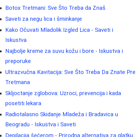
Botox Tretmani: Sve Što Treba da Znaš
Saveti za negu lica i šminkanje
Kako Očuvati Mladolik Izgled Lica - Saveti i
Iskustva
Najbolje kreme za suvu kožu i bore - Iskustva i
preporuke
Ultrazvučna Kavitacija: Sve Što Treba Da Znate Pre
Tretmana
Skljoctanje zglobova: Uzroci, prevencija i kada
posetiti lekara
Radiotalasno Skidanje Mladeža i Bradavica u
Beogradu - Iskustva i Saveti
Depilacija šećerom - Prirodna alternativa za glatku