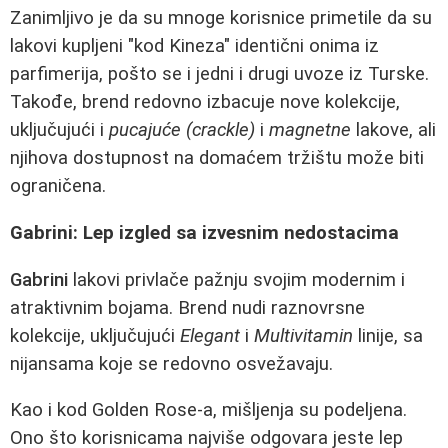
Zanimljivo je da su mnoge korisnice primetile da su
lakovi kupljeni "kod Kineza" identični onima iz
parfimerija, pošto se i jedni i drugi uvoze iz Turske.
Takođe, brend redovno izbacuje nove kolekcije,
uključujući i
pucajuće (crackle)
i
magnetne
lakove, ali
njihova dostupnost na domaćem tržištu može biti
ograničena.
Gabrini: Lep izgled sa izvesnim nedostacima
Gabrini
lakovi privlače pažnju svojim modernim i
atraktivnim bojama. Brend nudi raznovrsne
kolekcije, uključujući
Elegant
i
Multivitamin
linije, sa
nijansama koje se redovno osvežavaju.
Kao i kod Golden Rose-a, mišljenja su podeljena.
Ono što korisnicama najviše odgovara jeste lep