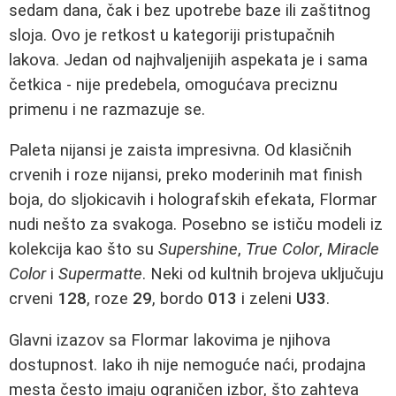
sedam dana, čak i bez upotrebe baze ili zaštitnog
sloja. Ovo je retkost u kategoriji pristupačnih
lakova. Jedan od najhvaljenijih aspekata je i sama
četkica - nije predebela, omogućava preciznu
primenu i ne razmazuje se.
Paleta nijansi je zaista impresivna. Od klasičnih
crvenih i roze nijansi, preko moderinih mat finish
boja, do sljokicavih i holografskih efekata, Flormar
nudi nešto za svakoga. Posebno se ističu modeli iz
kolekcija kao što su
Supershine
,
True Color
,
Miracle
Color
i
Supermatte
. Neki od kultnih brojeva uključuju
crveni
128
, roze
29
, bordo
013
i zeleni
U33
.
Glavni izazov sa Flormar lakovima je njihova
dostupnost. Iako ih nije nemoguće naći, prodajna
mesta često imaju ograničen izbor, što zahteva