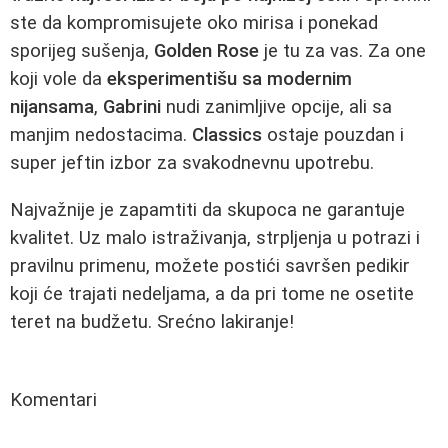
ste da kompromisujete oko mirisa i ponekad
sporijeg sušenja,
Golden Rose
je tu za vas. Za one
koji vole da
eksperimentišu sa modernim
nijansama
,
Gabrini
nudi zanimljive opcije, ali sa
manjim nedostacima.
Classics
ostaje pouzdan i
super jeftin izbor za svakodnevnu upotrebu.
Najvažnije je zapamtiti da skupoca ne garantuje
kvalitet. Uz malo istraživanja, strpljenja u potrazi i
pravilnu primenu, možete postići savršen pedikir
koji će trajati nedeljama, a da pri tome ne osetite
teret na budžetu. Srećno lakiranje!
Komentari