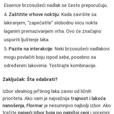
Essence
brzosušeći nadlak se često preporučuju.
Zaštitite vrhove noktiju
: Kada završite sa
lakiranjem, "zapečatite" slobodnu ivicu nokta
laganim premazivanjem vrha. Ovo će značajno
usporiti ljuštenje laka.
Pazite na interakcije
: Neki brzosušeći nadlakovi
mogu povlačiti boju ispod sebe, posebno sa
određenim lakovima. Testirajte kombinacije.
Zaključak: Šta odabrati?
Izbor idealnog jeftinog laka zavisi od ličnih
prioriteta. Ako vam je najvažnija
trajnost i lakoća
nanošenja
,
Flormar
je nesumnjivo najbolji izbor. Ako
tražite
najveći izbor boja po najnižoj ceni
i spremni