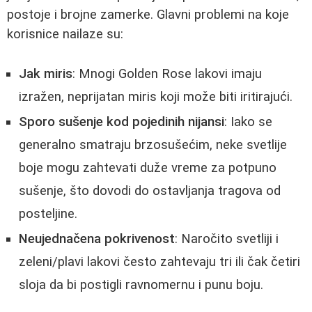
postoje i brojne zamerke. Glavni problemi na koje
korisnice nailaze su:
Jak miris
: Mnogi Golden Rose lakovi imaju
izražen, neprijatan miris koji može biti iritirajući.
Sporo sušenje kod pojedinih nijansi
: Iako se
generalno smatraju brzosušećim, neke svetlije
boje mogu zahtevati duže vreme za potpuno
sušenje, što dovodi do ostavljanja tragova od
posteljine.
Neujednačena pokrivenost
: Naročito svetliji i
zeleni/plavi lakovi često zahtevaju tri ili čak četiri
sloja da bi postigli ravnomernu i punu boju.