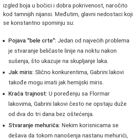
izgled boja u bočici i dobra pokrivenost, naročito
kod tamnijih nijansi. Međutim, glavni nedostaci koji
se konstantno spominju su:
Pojava "bele crte"
: Jedan od najvećih problema
je stvaranje beličaste linije na noktu nakon
sušenja, što ukazuje na skupljanje laka.
Jak miris
: Slično konkurentima, Gabrini lakovi
takođe mogu imati jak hemijski miris.
Kraća trajnost
: U poređenju sa Flormar
lakovima, Gabrini lakovi često ne opstaju duže
od dva do tri dana bez oštećenja.
Stvaranje mehurića
: Nekim korisnicama se
dešava da tokom nanošenja nastanu mehurići,