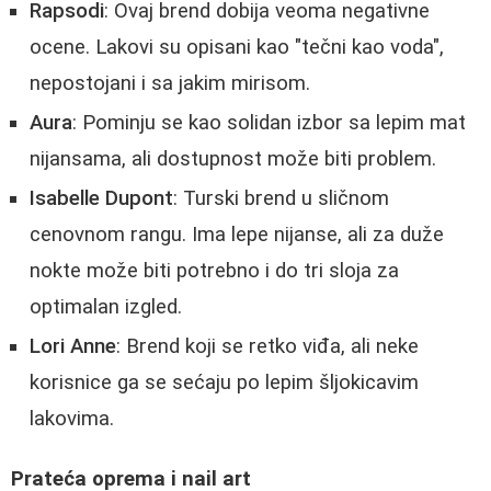
Rapsodi
: Ovaj brend dobija veoma negativne
ocene. Lakovi su opisani kao "tečni kao voda",
nepostojani i sa jakim mirisom.
Aura
: Pominju se kao solidan izbor sa lepim mat
nijansama, ali dostupnost može biti problem.
Isabelle Dupont
: Turski brend u sličnom
cenovnom rangu. Ima lepe nijanse, ali za duže
nokte može biti potrebno i do tri sloja za
optimalan izgled.
Lori Anne
: Brend koji se retko viđa, ali neke
korisnice ga se sećaju po lepim šljokicavim
lakovima.
Prateća oprema i nail art