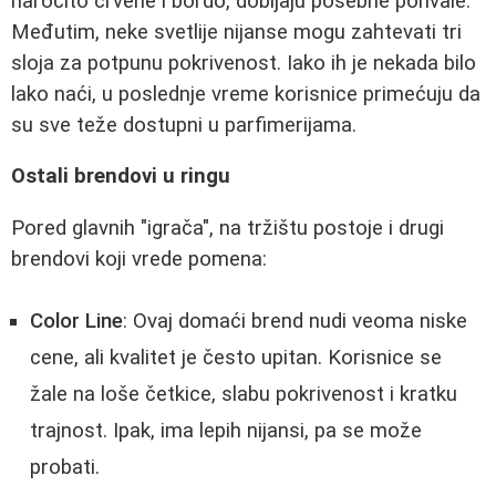
naročito crvene i bordo, dobijaju posebne pohvale.
Međutim, neke svetlije nijanse mogu zahtevati tri
sloja za potpunu pokrivenost. Iako ih je nekada bilo
lako naći, u poslednje vreme korisnice primećuju da
su sve teže dostupni u parfimerijama.
Ostali brendovi u ringu
Pored glavnih "igrača", na tržištu postoje i drugi
brendovi koji vrede pomena:
Color Line
: Ovaj domaći brend nudi veoma niske
cene, ali kvalitet je često upitan. Korisnice se
žale na loše četkice, slabu pokrivenost i kratku
trajnost. Ipak, ima lepih nijansi, pa se može
probati.