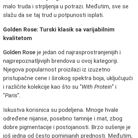
malo truda i strpljenja u potrazi. Međutim, sve se
slažu da se taj trud u potpunosti isplati.
Golden Rose: Turski klasik sa varijabilnim
kvalitetom
Golden Rose
je jedan od najrasprostranjenijih i
najprepoznatljivijih brendova u ovoj kategoriji.
Njegova popularnost proizilazi iz izuzetno
pristupačne cene i širokog spektra boja, uključujući
i različite kolekcije kao što su "
With Protein
" i
"
Paris
".
Iskustva korisnica su podeljena. Mnoge hvale
određene nijanse, posebno tamnije i mat, zbog
dobre pigmentacije i postojanosti. Brzo sušenje je
još jedna od često pominjanih prednosti. Međutim,