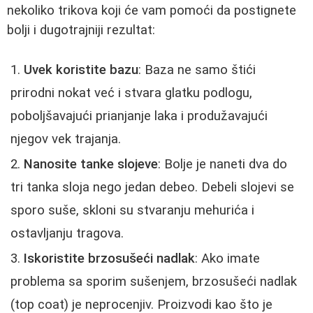
nekoliko trikova koji će vam pomoći da postignete
bolji i dugotrajniji rezultat:
Uvek koristite bazu
: Baza ne samo štići
prirodni nokat već i stvara glatku podlogu,
poboljšavajući prianjanje laka i produžavajući
njegov vek trajanja.
Nanosite tanke slojeve
: Bolje je naneti dva do
tri tanka sloja nego jedan debeo. Debeli slojevi se
sporo suše, skloni su stvaranju mehurića i
ostavljanju tragova.
Iskoristite brzosušeći nadlak
: Ako imate
problema sa sporim sušenjem, brzosušeći nadlak
(top coat) je neprocenjiv. Proizvodi kao što je