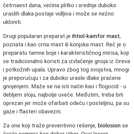
četrnaest dana, većina plitko i srednje duboko
uraslih dlaka postaje vidljiva i može se nežno
ukloniti.
Drugi popularan preparat je
ihtiol-kamfor mast
,
poznata i kao crna mast ili konjska mast. Reč je o
preparatu tamne boje i karakterističnog mirisa, koji
se tradicionalno koristi za izvlačenje gnoja iz čireva
i potkožnih upala. Upravo zbog tog svojstva, mnogi
je preporučuju i za duboko urasle dlake praćene
gnojenjem. Maže se na isti način kao i flogocid - u
debljem sloju, najbolje uveče. Međutim, treba biti
oprezan jer može ofarbati odeću i posteljinu, pa su
gaze i flasteri obavezni.
Za one koji traže preventivno rešenje,
biolosion
se
često pominje kao dobar izbor. Ovaj losion