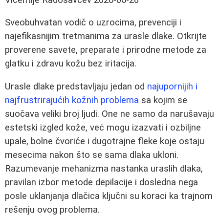
Sveobuhvatan vodič o uzrocima, prevenciji i
najefikasnijim tretmanima za urasle dlake. Otkrijte
proverene savete, preparate i prirodne metode za
glatku i zdravu kožu bez iritacija.
Urasle dlake predstavljaju jedan od
najupornijih i
najfrustrirajućih kožnih problema
sa kojim se
suočava veliki broj ljudi. One ne samo da narušavaju
estetski izgled kože, već mogu izazvati i ozbiljne
upale, bolne čvoriće i dugotrajne fleke koje ostaju
mesecima nakon što se sama dlaka ukloni.
Razumevanje mehanizma nastanka uraslih dlaka,
pravilan izbor metode depilacije i dosledna nega
posle uklanjanja dlačica ključni su koraci ka trajnom
rešenju ovog problema.