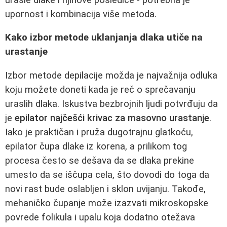
upornost i kombinacija više metoda.
Kako izbor metode uklanjanja dlaka utiče na
urastanje
Izbor metode depilacije možda je najvažnija odluka
koju možete doneti kada je reč o sprečavanju
uraslih dlaka. Iskustva bezbrojnih ljudi potvrđuju da
je
epilator najčešći krivac za masovno urastanje
.
Iako je praktičan i pruža dugotrajnu glatkoću,
epilator čupa dlake iz korena, a prilikom tog
procesa često se dešava da se dlaka prekine
umesto da se iščupa cela, što dovodi do toga da
novi rast bude oslabljen i sklon uvijanju. Takođe,
mehaničko čupanje može izazvati mikroskopske
povrede folikula i upalu koja dodatno otežava