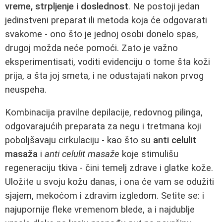
vreme, strpljenje i doslednost
. Ne postoji jedan
jedinstveni preparat ili metoda koja će odgovarati
svakome - ono što je jednoj osobi donelo spas,
drugoj možda neće pomoći. Zato je važno
eksperimentisati, voditi evidenciju o tome šta koži
prija, a šta joj smeta, i ne odustajati nakon prvog
neuspeha.
Kombinacija pravilne depilacije, redovnog pilinga,
odgovarajućih preparata za negu i tretmana koji
poboljšavaju cirkulaciju - kao što su
anti celulit
masaža
i
anti celulit masaže
koje stimulišu
regeneraciju tkiva - čini temelj zdrave i glatke kože.
Uložite u svoju kožu danas, i ona će vam se odužiti
sjajem, mekoćom i zdravim izgledom. Setite se: i
najupornije fleke vremenom blede, a i najdublje