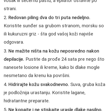
vosak ili šećernu pastu, a epilator ostavite po
strani.
Redovan piling dva do tri puta nedeljno.
Koristite sunđer sa grubom stranom, morsku so
ili kukuruzni griz - šta god vašoj koži najviše
odgovara.
Ne mažite ništa na kožu neposredno nakon
depilacije.
Pustite da prođe 24 sata pre nego što
nanesete losione ili kreme, kako bi dlake mogle
nesmetano da krenu ka površini.
Hidrirajte kožu svakodnevno.
Suva, gruba koža
je podložnija urastanju. Koristite lagane,
hidratantne preparate.
Ne kopajte i ne stiskajte urasle dlake nasilno.