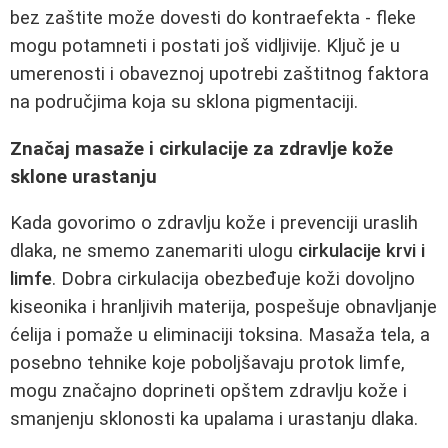
bez zaštite može dovesti do kontraefekta - fleke
mogu potamneti i postati još vidljivije. Ključ je u
umerenosti i obaveznoj upotrebi zaštitnog faktora
na područjima koja su sklona pigmentaciji.
Značaj masaže i cirkulacije za zdravlje kože
sklone urastanju
Kada govorimo o zdravlju kože i prevenciji uraslih
dlaka, ne smemo zanemariti ulogu
cirkulacije krvi i
limfe
. Dobra cirkulacija obezbeđuje koži dovoljno
kiseonika i hranljivih materija, pospešuje obnavljanje
ćelija i pomaže u eliminaciji toksina. Masaža tela, a
posebno tehnike koje poboljšavaju protok limfe,
mogu značajno doprineti opštem zdravlju kože i
smanjenju sklonosti ka upalama i urastanju dlaka.