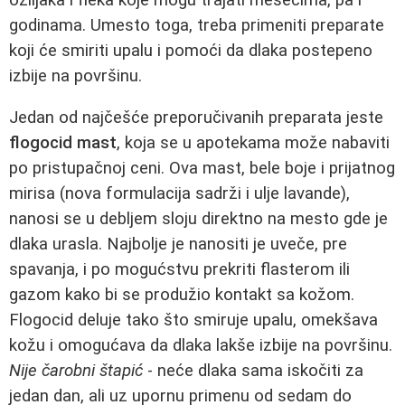
godinama. Umesto toga, treba primeniti preparate
koji će smiriti upalu i pomoći da dlaka postepeno
izbije na površinu.
Jedan od najčešće preporučivanih preparata jeste
flogocid mast
, koja se u apotekama može nabaviti
po pristupačnoj ceni. Ova mast, bele boje i prijatnog
mirisa (nova formulacija sadrži i ulje lavande),
nanosi se u debljem sloju direktno na mesto gde je
dlaka urasla. Najbolje je nanositi je uveče, pre
spavanja, i po mogućstvu prekriti flasterom ili
gazom kako bi se produžio kontakt sa kožom.
Flogocid deluje tako što smiruje upalu, omekšava
kožu i omogućava da dlaka lakše izbije na površinu.
Nije čarobni štapić
- neće dlaka sama iskočiti za
jedan dan, ali uz upornu primenu od sedam do