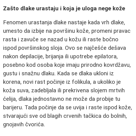
Zašto dlake urastaju i koja je uloga nege kože
Fenomen urastanja dlake nastaje kada vrh dlake,
umesto da izbije na površinu kože, promeni pravac
rasta i zavuče se nazad u kožu ili raste bočno
ispod površinskog sloja. Ovo se najčešće dešava
nakon depilacije, brijanja ili upotrebe epilatora,
posebno kod osoba koje imaju prirodno kovrdžavu,
gustu i snažnu dlaku. Kada se dlaka ukloni iz
korena, novi rast počinje iz folikula, a ukoliko je
koža suva, zadebljala ili prekrivena slojem mrtvih
ćelija, dlaka jednostavno ne može da probije tu
barijeru. Tada počinje da se uvija i raste ispod kože,
stvarajući sve od blagih crvenih tačkica do bolnih,
gnojavih čvorića.