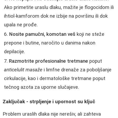
Ako primetite uraslu dlaku, mažite je flogocidom ili
ihtiol-kamforom dok ne izbije na površinu ili dok
upala ne prođe.
Nosite pamučni, komotan veš
koji ne steže
prepone i butine, naročito u danima nakon
depilacije.
Razmotrite profesionalne tretmane
poput
anticelulit masaže
i limfne drenaže za poboljšanje
cirkulacije, kao i dermatološke tretmane poput
tečnog azota za uporne slučajeve.
Zaključak - strpljenje i upornost su ključ
Problem uraslih dlaka nije nerešiv, ali zahteva