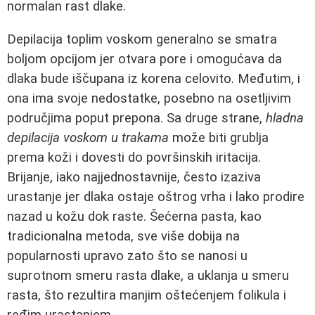
normalan rast dlake.
Depilacija toplim voskom generalno se smatra
boljom opcijom jer otvara pore i omogućava da
dlaka bude iščupana iz korena celovito. Međutim, i
ona ima svoje nedostatke, posebno na osetljivim
područjima poput prepona. Sa druge strane,
hladna
depilacija voskom u trakama
može biti grublja
prema koži i dovesti do površinskih iritacija.
Brijanje, iako najjednostavnije, često izaziva
urastanje jer dlaka ostaje oštrog vrha i lako prodire
nazad u kožu dok raste. Šećerna pasta, kao
tradicionalna metoda, sve više dobija na
popularnosti upravo zato što se nanosi u
suprotnom smeru rasta dlake, a uklanja u smeru
rasta, što rezultira manjim oštećenjem folikula i
ređim urastanjem.