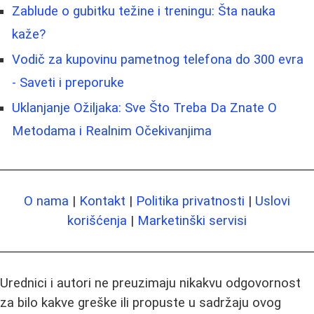
Zablude o gubitku težine i treningu: Šta nauka
kaže?
Vodič za kupovinu pametnog telefona do 300 evra
- Saveti i preporuke
Uklanjanje Ožiljaka: Sve Što Treba Da Znate O
Metodama i Realnim Očekivanjima
O nama
|
Kontakt
|
Politika privatnosti
|
Uslovi
korišćenja
|
Marketinški servisi
Urednici i autori ne preuzimaju nikakvu odgovornost
za bilo kakve greške ili propuste u sadržaju ovog