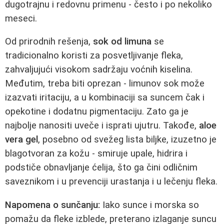
dugotrajnu i redovnu primenu - često i po nekoliko
meseci.
Od prirodnih rešenja,
sok od limuna
se
tradicionalno koristi za posvetljivanje fleka,
zahvaljujući visokom sadržaju voćnih kiselina.
Međutim, treba biti oprezan - limunov sok može
izazvati iritaciju, a u kombinaciji sa suncem čak i
opekotine i dodatnu pigmentaciju. Zato ga je
najbolje nanositi uveče i isprati ujutru. Takođe,
aloe
vera gel
, posebno od svežeg lista biljke, izuzetno je
blagotvoran za kožu - smiruje upale, hidrira i
podstiče obnavljanje ćelija, što ga čini odličnim
saveznikom i u prevenciji urastanja i u lečenju fleka.
Napomena o sunčanju:
Iako sunce i morska so
pomažu da fleke izblede, preterano izlaganje suncu