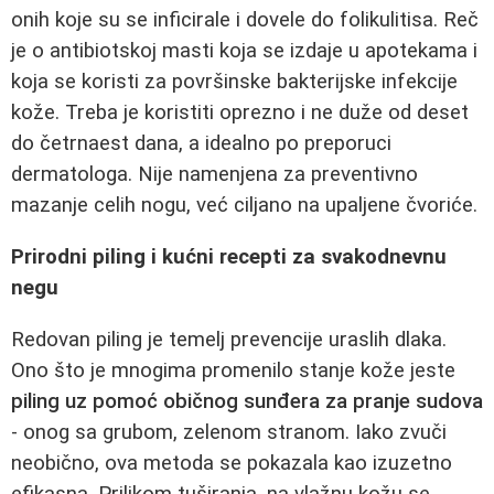
onih koje su se inficirale i dovele do folikulitisa. Reč
je o antibiotskoj masti koja se izdaje u apotekama i
koja se koristi za površinske bakterijske infekcije
kože. Treba je koristiti oprezno i ne duže od deset
do četrnaest dana, a idealno po preporuci
dermatologa. Nije namenjena za preventivno
mazanje celih nogu, već ciljano na upaljene čvoriće.
Prirodni piling i kućni recepti za svakodnevnu
negu
Redovan piling je temelj prevencije uraslih dlaka.
Ono što je mnogima promenilo stanje kože jeste
piling uz pomoć običnog sunđera za pranje sudova
- onog sa grubom, zelenom stranom. Iako zvuči
neobično, ova metoda se pokazala kao izuzetno
efikasna. Prilikom tuširanja, na vlažnu kožu se