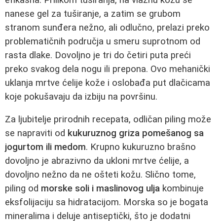
nanese gel za tuširanje, a zatim se grubom
stranom sunđera nežno, ali odlučno, prelazi preko
problematičnih područja u smeru suprotnom od
rasta dlake. Dovoljno je tri do četiri puta preći
preko svakog dela nogu ili prepona. Ovo mehanički
uklanja mrtve ćelije kože i oslobađa put dlačicama
koje pokušavaju da izbiju na površinu.
Za ljubitelje prirodnih recepata, odličan piling može
se napraviti od
kukuruznog griza pomešanog sa
jogurtom ili medom
. Krupno kukuruzno brašno
dovoljno je abrazivno da ukloni mrtve ćelije, a
dovoljno nežno da ne ošteti kožu. Slično tome,
piling od
morske soli i maslinovog ulja
kombinuje
eksfolijaciju sa hidratacijom. Morska so je bogata
mineralima i deluje antiseptički, što je dodatni