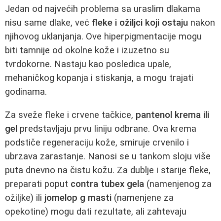
Jedan od najvećih problema sa uraslim dlakama
nisu same dlake, već
fleke i ožiljci koji ostaju
nakon
njihovog uklanjanja. Ove hiperpigmentacije mogu
biti tamnije od okolne kože i izuzetno su
tvrdokorne. Nastaju kao posledica upale,
mehaničkog kopanja i stiskanja, a mogu trajati
godinama.
Za sveže fleke i crvene tačkice,
pantenol krema ili
gel
predstavljaju prvu liniju odbrane. Ova krema
podstiče regeneraciju kože, smiruje crvenilo i
ubrzava zarastanje. Nanosi se u tankom sloju više
puta dnevno na čistu kožu. Za dublje i starije fleke,
preparati poput
contra tubex gela
(namenjenog za
ožiljke) ili
jomelop g masti
(namenjene za
opekotine) mogu dati rezultate, ali zahtevaju