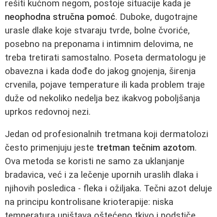
rešiti kućnom negom, postoje situacije kada je
neophodna stručna pomoć
. Duboke, dugotrajne
urasle dlake koje stvaraju tvrde, bolne čvoriće,
posebno na preponama i intimnim delovima, ne
treba tretirati samostalno. Poseta dermatologu je
obavezna i kada dođe do jakog gnojenja, širenja
crvenila, pojave temperature ili kada problem traje
duže od nekoliko nedelja bez ikakvog poboljšanja
uprkos redovnoj nezi.
Jedan od profesionalnih tretmana koji dermatolozi
često primenjuju jeste
tretman tečnim azotom
.
Ova metoda se koristi ne samo za uklanjanje
bradavica, već i za lečenje upornih uraslih dlaka i
njihovih posledica - fleka i ožiljaka. Tečni azot deluje
na principu kontrolisane krioterapije: niska
temperatura uništava oštećeno tkivo i podstiče