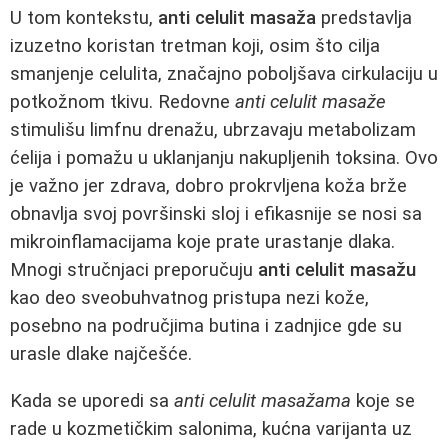
U tom kontekstu,
anti celulit masaža
predstavlja
izuzetno koristan tretman koji, osim što cilja
smanjenje celulita, značajno poboljšava cirkulaciju u
potkožnom tkivu. Redovne
anti celulit masaže
stimulišu limfnu drenažu, ubrzavaju metabolizam
ćelija i pomažu u uklanjanju nakupljenih toksina. Ovo
je važno jer zdrava, dobro prokrvljena koža brže
obnavlja svoj površinski sloj i efikasnije se nosi sa
mikroinflamacijama koje prate urastanje dlaka.
Mnogi stručnjaci preporučuju
anti celulit masažu
kao deo sveobuhvatnog pristupa nezi kože,
posebno na područjima butina i zadnjice gde su
urasle dlake najčešće.
Kada se uporedi sa
anti celulit masažama
koje se
rade u kozmetičkim salonima, kućna varijanta uz