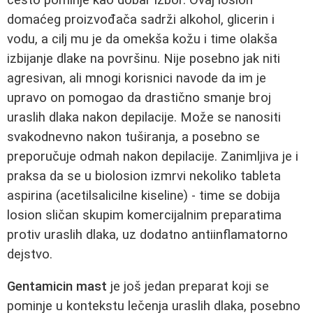
domaćeg proizvođača sadrži alkohol, glicerin i
vodu, a cilj mu je da omekša kožu i time olakša
izbijanje dlake na površinu. Nije posebno jak niti
agresivan, ali mnogi korisnici navode da im je
upravo on pomogao da drastično smanje broj
uraslih dlaka nakon depilacije. Može se nanositi
svakodnevno nakon tuširanja, a posebno se
preporučuje odmah nakon depilacije. Zanimljiva je i
praksa da se u biolosion izmrvi nekoliko tableta
aspirina (acetilsalicilne kiseline) - time se dobija
losion sličan skupim komercijalnim preparatima
protiv uraslih dlaka, uz dodatno antiinflamatorno
dejstvo.
Gentamicin mast
je još jedan preparat koji se
pominje u kontekstu lečenja uraslih dlaka, posebno