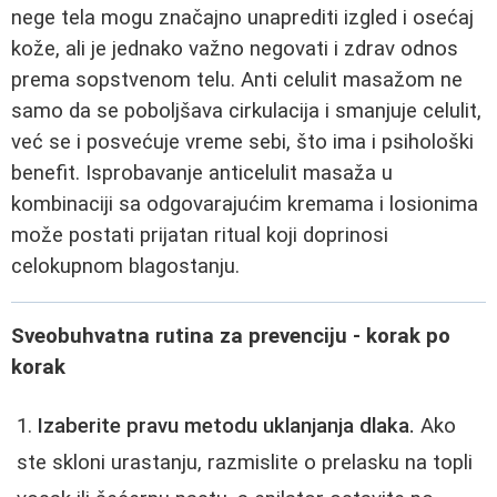
nege tela mogu značajno unaprediti izgled i osećaj
kože, ali je jednako važno negovati i zdrav odnos
prema sopstvenom telu. Anti celulit masažom ne
samo da se poboljšava cirkulacija i smanjuje celulit,
već se i posvećuje vreme sebi, što ima i psihološki
benefit. Isprobavanje anticelulit masaža u
kombinaciji sa odgovarajućim kremama i losionima
može postati prijatan ritual koji doprinosi
celokupnom blagostanju.
Sveobuhvatna rutina za prevenciju - korak po
korak
Izaberite pravu metodu uklanjanja dlaka.
Ako
ste skloni urastanju, razmislite o prelasku na topli