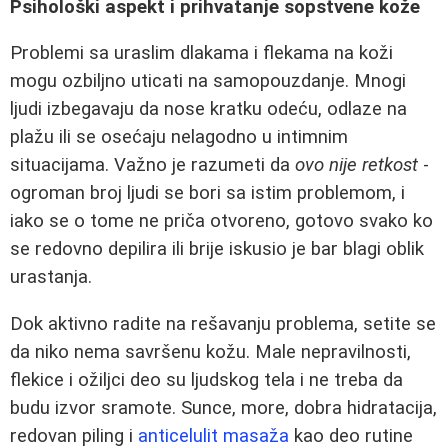
Psihološki aspekt i prihvatanje sopstvene kože
Problemi sa uraslim dlakama i flekama na koži
mogu ozbiljno uticati na samopouzdanje. Mnogi
ljudi izbegavaju da nose kratku odeću, odlaze na
plažu ili se osećaju nelagodno u intimnim
situacijama. Važno je razumeti da
ovo nije retkost
-
ogroman broj ljudi se bori sa istim problemom, i
iako se o tome ne priča otvoreno, gotovo svako ko
se redovno depilira ili brije iskusio je bar blagi oblik
urastanja.
Dok aktivno radite na rešavanju problema, setite se
da niko nema savršenu kožu. Male nepravilnosti,
flekice i ožiljci deo su ljudskog tela i ne treba da
budu izvor sramote. Sunce, more, dobra hidratacija,
redovan piling i
anticelulit masaža
kao deo rutine