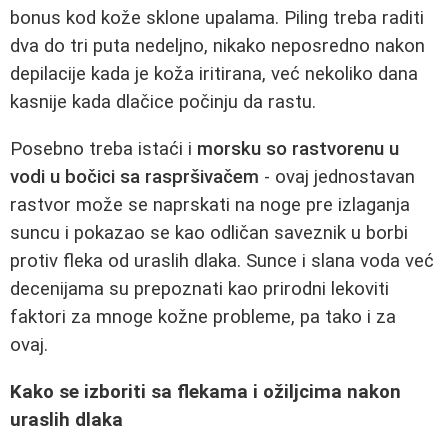
bonus kod kože sklone upalama. Piling treba raditi
dva do tri puta nedeljno, nikako neposredno nakon
depilacije kada je koža iritirana, već nekoliko dana
kasnije kada dlačice počinju da rastu.
Posebno treba istaći i
morsku so rastvorenu u
vodi u bočici sa raspršivačem
- ovaj jednostavan
rastvor može se naprskati na noge pre izlaganja
suncu i pokazao se kao odličan saveznik u borbi
protiv fleka od uraslih dlaka. Sunce i slana voda već
decenijama su prepoznati kao prirodni lekoviti
faktori za mnoge kožne probleme, pa tako i za
ovaj.
Kako se izboriti sa flekama i ožiljcima nakon
uraslih dlaka