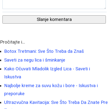
Slanje komentara
Pročitajte i...
Botox Tretmani: Sve Što Treba da Znaš
Saveti za negu lica i šminkanje
Kako Očuvati Mladolik Izgled Lica - Saveti i
Iskustva
Najbolje kreme za suvu kožu i bore - Iskustva i
preporuke
Ultrazvučna Kavitacija: Sve Što Treba Da Znate Pre