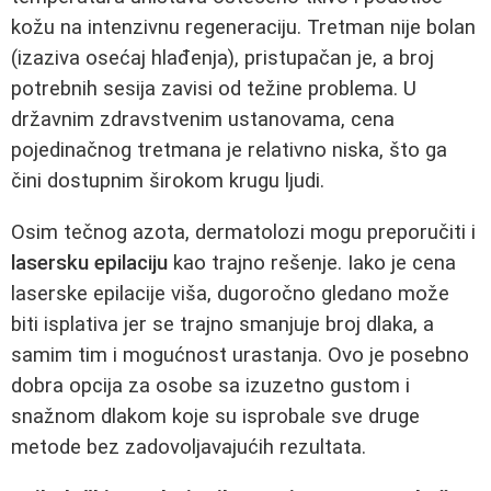
kožu na intenzivnu regeneraciju. Tretman nije bolan
(izaziva osećaj hlađenja), pristupačan je, a broj
potrebnih sesija zavisi od težine problema. U
državnim zdravstvenim ustanovama, cena
pojedinačnog tretmana je relativno niska, što ga
čini dostupnim širokom krugu ljudi.
Osim tečnog azota, dermatolozi mogu preporučiti i
lasersku epilaciju
kao trajno rešenje. Iako je cena
laserske epilacije viša, dugoročno gledano može
biti isplativa jer se trajno smanjuje broj dlaka, a
samim tim i mogućnost urastanja. Ovo je posebno
dobra opcija za osobe sa izuzetno gustom i
snažnom dlakom koje su isprobale sve druge
metode bez zadovoljavajućih rezultata.