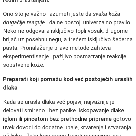
Ono što je važno razumeti jeste da
svaka koža
drugačije reaguje
i da ne postoji univerzalno pravilo.
Nekome odgovara isključivo topli vosak, drugome
brijač uz posebnu negu, a trećem isključivo šećerna
pasta. Pronalaženje prave metode zahteva
eksperimentisanje i pažljivo posmatranje reakcije
sopstvene kože.
Preparati koji pomažu kod već postojećih uraslih
dlaka
Kada se urasla dlaka već pojavi, najvažnije je
delovati smireno i bez panike.
Iskopavanje dlake
iglom ili pincetom bez prethodne pripreme
gotovo
uvek dovodi do dodatne upale, krvarenja i stvaranja
ožiljaka i fleka koje mogu trajati mesecima, pa i