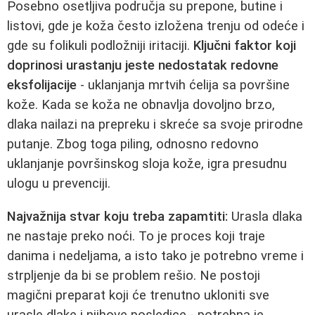
Posebno osetljiva područja su prepone, butine i
listovi, gde je koža često izložena trenju od odeće i
gde su folikuli podložniji iritaciji.
Ključni faktor koji
doprinosi urastanju jeste nedostatak redovne
eksfolijacije
- uklanjanja mrtvih ćelija sa površine
kože. Kada se koža ne obnavlja dovoljno brzo,
dlaka nailazi na prepreku i skreće sa svoje prirodne
putanje. Zbog toga piling, odnosno redovno
uklanjanje površinskog sloja kože, igra presudnu
ulogu u prevenciji.
Najvažnija stvar koju treba zapamtiti:
Urasla dlaka
ne nastaje preko noći. To je proces koji traje
danima i nedeljama, a isto tako je potrebno vreme i
strpljenje da bi se problem rešio. Ne postoji
magični preparat koji će trenutno ukloniti sve
urasle dlake i njihove posledice - potrebna je