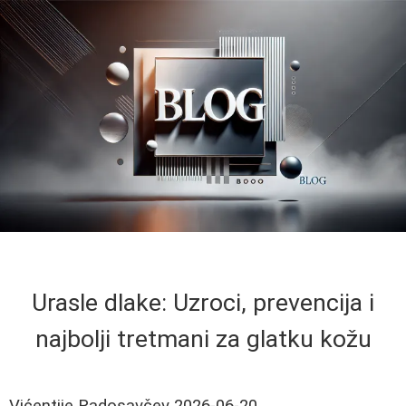
Urasle dlake: Uzroci, prevencija i
najbolji tretmani za glatku kožu
Vićentije Radosavčev
2026-06-20