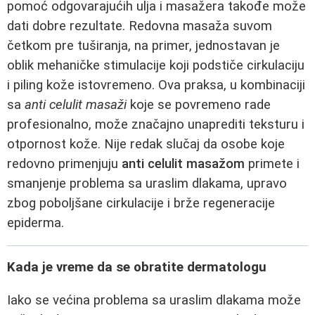
pomoć odgovarajućih ulja i masažera takođe može
dati dobre rezultate. Redovna masaža suvom
četkom pre tuširanja, na primer, jednostavan je
oblik mehaničke stimulacije koji podstiče cirkulaciju
i piling kože istovremeno. Ova praksa, u kombinaciji
sa
anti celulit masaži
koje se povremeno rade
profesionalno, može značajno unaprediti teksturu i
otpornost kože. Nije redak slučaj da osobe koje
redovno primenjuju
anti celulit masažom
primete i
smanjenje problema sa uraslim dlakama, upravo
zbog poboljšane cirkulacije i brže regeneracije
epiderma.
Kada je vreme da se obratite dermatologu
Iako se većina problema sa uraslim dlakama može