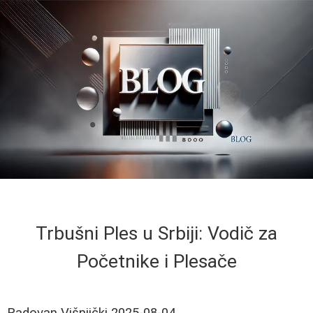
Trbušni Ples u Srbiji: Vodič za
Početnike i Plesače
Radovan Višnjički
2025-08-04