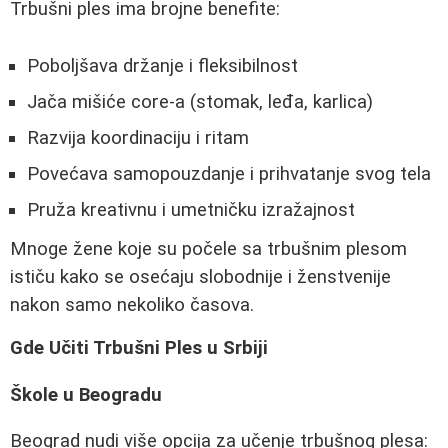
Trbušni ples ima brojne benefite:
Poboljšava držanje i fleksibilnost
Jača mišiće core-a (stomak, leđa, karlica)
Razvija koordinaciju i ritam
Povećava samopouzdanje i prihvatanje svog tela
Pruža kreativnu i umetničku izražajnost
Mnoge žene koje su počele sa trbušnim plesom
ističu kako se osećaju slobodnije i ženstvenije
nakon samo nekoliko časova.
Gde Učiti Trbušni Ples u Srbiji
Škole u Beogradu
Beograd nudi više opcija za učenje trbušnog plesa: