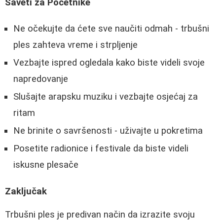
Saveti za Početnike
Ne očekujte da ćete sve naučiti odmah - trbušni
ples zahteva vreme i strpljenje
Vezbajte ispred ogledala kako biste videli svoje
napredovanje
Slušajte arapsku muziku i vezbajte osjećaj za
ritam
Ne brinite o savršenosti - uživajte u pokretima
Posetite radionice i festivale da biste videli
iskusne plesače
Zaključak
Trbušni ples je predivan način da izrazite svoju