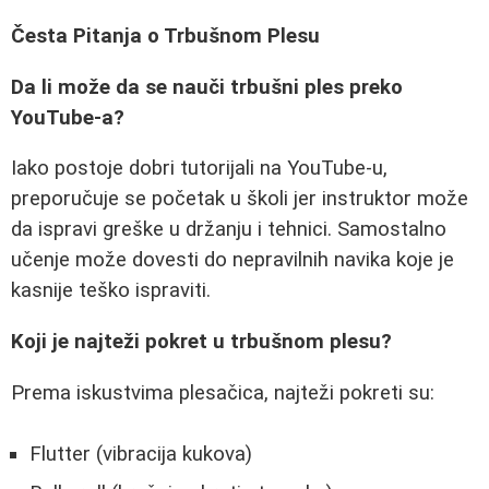
Česta Pitanja o Trbušnom Plesu
Da li može da se nauči trbušni ples preko
YouTube-a?
Iako postoje dobri tutorijali na YouTube-u,
preporučuje se početak u školi jer instruktor može
da ispravi greške u držanju i tehnici. Samostalno
učenje može dovesti do nepravilnih navika koje je
kasnije teško ispraviti.
Koji je najteži pokret u trbušnom plesu?
Prema iskustvima plesačica, najteži pokreti su:
Flutter (vibracija kukova)