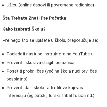
Užicu (online časovi ili povremene radionice)
Šta Trebate Znati Pre Početka
Kako Izabrati Školu?
Pre nego što se upišete u školu, preporučuje se:
Pogledati nastupe instruktora na YouTube-u
Proveriti iskustva drugih polaznica
Posetiti probni čas (većina škola nudi prvi čas
besplatno)
Proveriti da li škola radi stilove koji vas
interesuju (egipatski, turski, tribal fusion itd.)