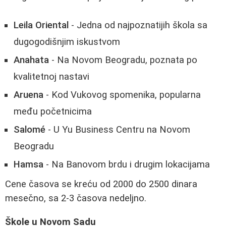
Leila Oriental
- Jedna od najpoznatijih škola sa
dugogodišnjim iskustvom
Anahata
- Na Novom Beogradu, poznata po
kvalitetnoj nastavi
Aruena
- Kod Vukovog spomenika, popularna
među početnicima
Salomé
- U Yu Business Centru na Novom
Beogradu
Hamsa
- Na Banovom brdu i drugim lokacijama
Cene časova se kreću od 2000 do 2500 dinara
mesečno, sa 2-3 časova nedeljno.
Škole u Novom Sadu