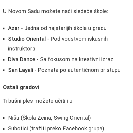
U Novom Sadu možete naći sledeće škole:
Azar
- Jedna od najstarijih škola u gradu
Studio Oriental
- Pod vodstvom iskusnih
instruktora
Diva Dance
- Sa fokusom na kreativni izraz
San Layali
- Poznata po autentičnom pristupu
Ostali gradovi
Trbušni ples možete učiti i u:
Nišu (Škola Zeina, Swing Oriental)
Subotici (tražiti preko Facebook grupa)