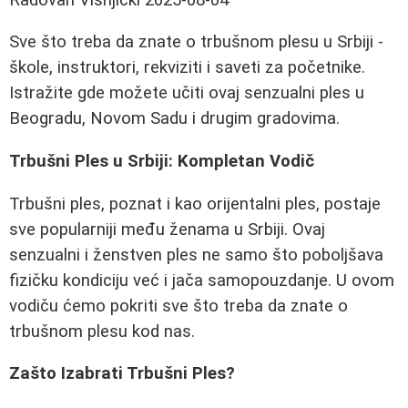
Sve što treba da znate o trbušnom plesu u Srbiji -
škole, instruktori, rekviziti i saveti za početnike.
Istražite gde možete učiti ovaj senzualni ples u
Beogradu, Novom Sadu i drugim gradovima.
Trbušni Ples u Srbiji: Kompletan Vodič
Trbušni ples, poznat i kao orijentalni ples, postaje
sve popularniji među ženama u Srbiji. Ovaj
senzualni i ženstven ples ne samo što poboljšava
fizičku kondiciju već i jača samopouzdanje. U ovom
vodiču ćemo pokriti sve što treba da znate o
trbušnom plesu kod nas.
Zašto Izabrati Trbušni Ples?