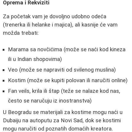
Oprema i Rekviziti
Za početak vam je dovoljno udobno odeća
(trenerka ili helanke i majica), ali kasnije će vam
možda trebati:
Marama sa novčićima (može se naći kod kineza
ili u Indian shopovima)
Veo (može se napraviti od svilenog muslina)
Kostim (može se kupiti polovan ili naručiti online)
Fan veils, krila ili štap (teže se nalaze kod nas,
često se naručuju iz inostranstva)
U Beogradu se materijali za kostime mogu naći u
Dubaiju na autoputu za Novi Sad, dok se kostimi
mogu naručiti od poznatih domaćih kreatora.