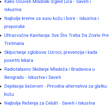
Kako Očuvati Mladolik Izgled Lica - Saveti i
Iskustva
Najbolje kreme za suvu kožu i bore - Iskustva i
preporuke
Ultrazvučna Kavitacija: Sve Što Treba Da Znate Pre
Tretmana
Skljoctanje zglobova: Uzroci, prevencija i kada
posetiti lekara
Radiotalasno Skidanje Mladeža i Bradavica u
Beogradu - Iskustva i Saveti
Depilacija šećerom - Prirodna alternativa za glatku
kožu
Najbolja Rešenja za Celulit - Saveti i Iskustva