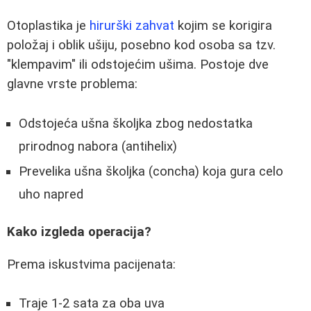
Otoplastika je
hirurški zahvat
kojim se korigira
položaj i oblik ušiju, posebno kod osoba sa tzv.
"klempavim" ili odstojećim ušima. Postoje dve
glavne vrste problema:
Odstojeća ušna školjka zbog nedostatka
prirodnog nabora (antihelix)
Prevelika ušna školjka (concha) koja gura celo
uho napred
Kako izgleda operacija?
Prema iskustvima pacijenata:
Traje 1-2 sata za oba uva