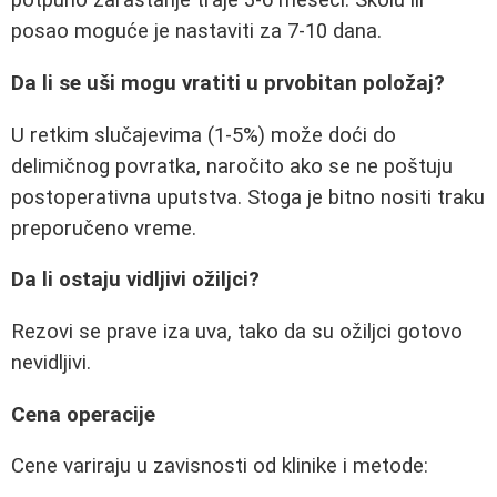
potpuno zarastanje traje 3-6 meseci. Školu ili
posao moguće je nastaviti za 7-10 dana.
Da li se uši mogu vratiti u prvobitan položaj?
U retkim slučajevima (1-5%) može doći do
delimičnog povratka, naročito ako se ne poštuju
postoperativna uputstva. Stoga je bitno nositi traku
preporučeno vreme.
Da li ostaju vidljivi ožiljci?
Rezovi se prave iza uva, tako da su ožiljci gotovo
nevidljivi.
Cena operacije
Cene variraju u zavisnosti od klinike i metode: