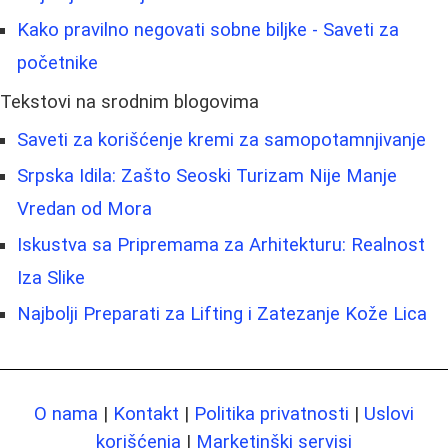
Kako pravilno negovati sobne biljke - Saveti za
početnike
Tekstovi na srodnim blogovima
Saveti za korišćenje kremi za samopotamnjivanje
Srpska Idila: Zašto Seoski Turizam Nije Manje
Vredan od Morа
Iskustva sa Pripremama za Arhitekturu: Realnost
Iza Slike
Najbolji Preparati za Lifting i Zatezanje Kože Lica
O nama
|
Kontakt
|
Politika privatnosti
|
Uslovi
korišćenja
|
Marketinški servisi