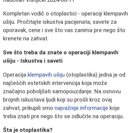
Kompletan vodič o otoplastici - operaciji klempavih
ušiju. Pročitajte iskustva pacijenata, savete za
oporavak, cene i sve što vas zanima pre nego što
krenete na zahvat.
Sve što treba da znate o operaciji klempavih
ušiju - Iskustva i saveti
Operacija
klempavih ušiju
(otoplastika) jedna je od
najčešćih estetskih intervencija koja može
značajno poboljšati samopouzdanje. Na osnovu
brojnih iskustava ljudi koji su prošli kroz ovaj
zahvat, prikupili smo
najvažnije informacije
koje
treba znati pre nego što se odlučite na operaciju.
Šta je otoplastika?