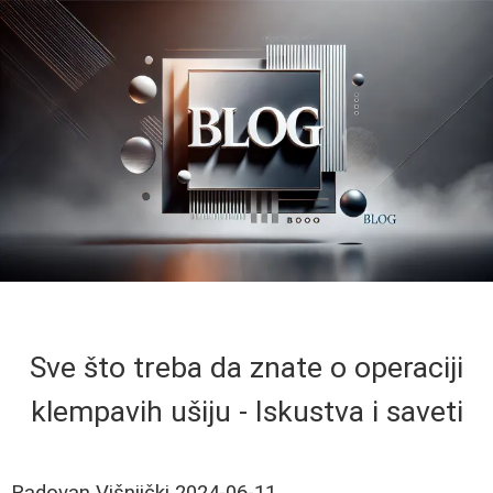
Sve što treba da znate o operaciji
klempavih ušiju - Iskustva i saveti
Radovan Višnjički
2024-06-11