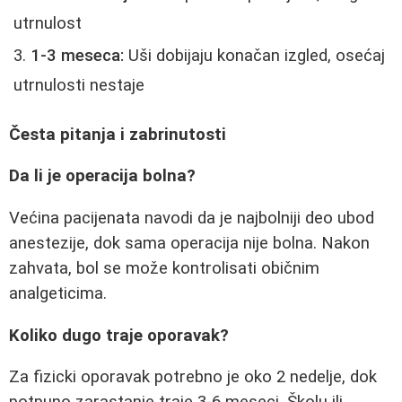
utrnulost
1-3 meseca:
Uši dobijaju konačan izgled, osećaj
utrnulosti nestaje
Česta pitanja i zabrinutosti
Da li je operacija bolna?
Većina pacijenata navodi da je najbolniji deo ubod
anestezije, dok sama operacija nije bolna. Nakon
zahvata, bol se može kontrolisati običnim
analgeticima.
Koliko dugo traje oporavak?
Za fizicki oporavak potrebno je oko 2 nedelje, dok