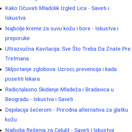
Kako Očuvati Mladolik Izgled Lica - Saveti i
Iskustva
Najbolje kreme za suvu kožu i bore - Iskustva i
preporuke
Ultrazvučna Kavitacija: Sve Što Treba Da Znate Pre
Tretmana
Skljoctanje zglobova: Uzroci, prevencija i kada
posetiti lekara
Radiotalasno Skidanje Mladeža i Bradavica u
Beogradu - Iskustva i Saveti
Depilacija šećerom - Prirodna alternativa za glatku
kožu
Najbolja Rešenja za Celulit - Saveti i Iskustva