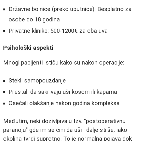
Državne bolnice (preko uputnice): Besplatno za
osobe do 18 godina
Privatne klinike: 500-1200€ za oba uva
Psihološki aspekti
Mnogi pacijenti ističu kako su nakon operacije:
Stekli samopouzdanje
Prestali da sakrivaju uši kosom ili kapama
Osećali olakšanje nakon godina kompleksa
Međutim, neki doživljavaju tzv. "postoperativnu
paranoju" gde im se čini da uši i dalje strše, iako
okolina tvrdi suprotno. To je normalna pojava dok