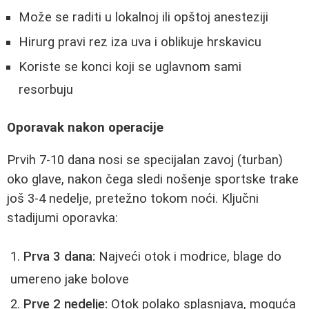
Može se raditi u lokalnoj ili opštoj anesteziji
Hirurg pravi rez iza uva i oblikuje hrskavicu
Koriste se konci koji se uglavnom sami
resorbuju
Oporavak nakon operacije
Prvih 7-10 dana nosi se specijalan zavoj (turban)
oko glave, nakon čega sledi nošenje sportske trake
još 3-4 nedelje, pretežno tokom noći. Ključni
stadijumi oporavka:
Prva 3 dana:
Najveći otok i modrice, blage do
umereno jake bolove
Prve 2 nedelje:
Otok polako splasnjava, moguća