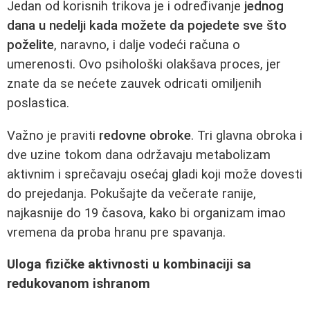
Jedan od korisnih trikova je i određivanje
jednog
dana u nedelji kada možete da pojedete sve što
poželite
, naravno, i dalje vodeći računa o
umerenosti. Ovo psihološki olakšava proces, jer
znate da se nećete zauvek odricati omiljenih
poslastica.
Važno je praviti
redovne obroke
. Tri glavna obroka i
dve uzine tokom dana održavaju metabolizam
aktivnim i sprečavaju osećaj gladi koji može dovesti
do prejedanja. Pokušajte da večerate ranije,
najkasnije do 19 časova, kako bi organizam imao
vremena da proba hranu pre spavanja.
Uloga fizičke aktivnosti u kombinaciji sa
redukovanom ishranom