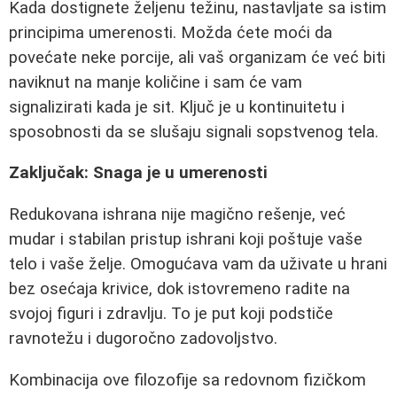
Kada dostignete željenu težinu, nastavljate sa istim
principima umerenosti. Možda ćete moći da
povećate neke porcije, ali vaš organizam će već biti
naviknut na manje količine i sam će vam
signalizirati kada je sit. Ključ je u kontinuitetu i
sposobnosti da se slušaju signali sopstvenog tela.
Zaključak: Snaga je u umerenosti
Redukovana ishrana nije magično rešenje, već
mudar i stabilan pristup ishrani koji poštuje vaše
telo i vaše želje. Omogućava vam da uživate u hrani
bez osećaja krivice, dok istovremeno radite na
svojoj figuri i zdravlju. To je put koji podstiče
ravnotežu i dugoročno zadovoljstvo.
Kombinacija ove filozofije sa redovnom fizičkom