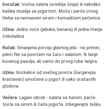
Doručak:
Voćna salata (srednja činija) ili nekoliko
kašika muslija sa jogurtom. Može i parče crnog
hleba sa nemasnim sirom i komadićem pečenice.
Užina:
Jedno voće (jabuka, banana) ili jedna manja
čokoladica.
Ručak:
Smanjena porcija glavnog jela - na primer,
pileći file sa povrćem na žaru i salatom. Ili tanjir
kuvanog pasulja, ali samo do prvog ruba tanjira.
Užina:
Grickalice od svežeg povrća (šargarepa,
krastavac) umočene u jogurt ili saku orašastih
plodova.
Večera:
Lagani obrok - salata sa tunom, parče
tosta sa sirom ili čaša jogurta. Izbegavajte tešku