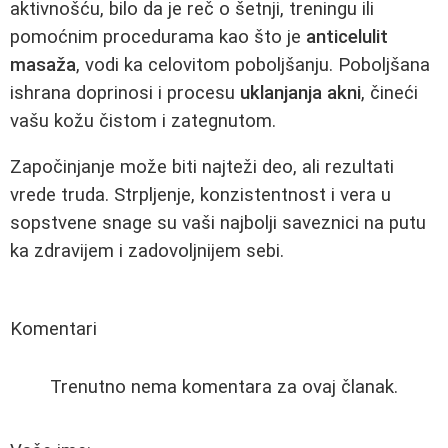
aktivnošću, bilo da je reč o šetnji, treningu ili
pomoćnim procedurama kao što je
anticelulit
masaža
, vodi ka celovitom poboljšanju. Poboljšana
ishrana doprinosi i procesu
uklanjanja akni
, čineći
vašu kožu čistom i zategnutom.
Započinjanje može biti najteži deo, ali rezultati
vrede truda. Strpljenje, konzistentnost i vera u
sopstvene snage su vaši najbolji saveznici na putu
ka zdravijem i zadovoljnijem sebi.
Komentari
Trenutno nema komentara za ovaj članak.