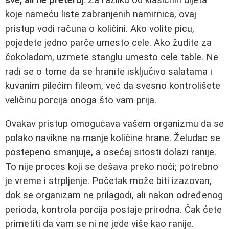
koje nameću liste zabranjenih namirnica, ovaj
pristup vodi računa o količini. Ako volite picu,
pojedete jedno parče umesto cele. Ako žudite za
čokoladom, uzmete stanglu umesto cele table. Ne
radi se o tome da se hranite isključivo salatama i
kuvanim pilećim fileom, već da svesno kontrolišete
veličinu porcija onoga što vam prija.
Ovakav pristup omogućava vašem organizmu da se
polako navikne na manje količine hrane. Želudac se
postepeno smanjuje, a osećaj sitosti dolazi ranije.
To nije proces koji se dešava preko noći; potrebno
je vreme i strpljenje. Početak može biti izazovan,
dok se organizam ne prilagodi, ali nakon određenog
perioda, kontrola porcija postaje prirodna. Čak ćete
primetiti da vam se ni ne jede više kao ranije.