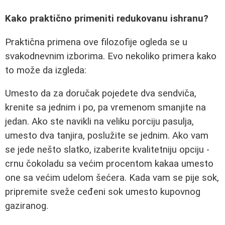
Kako praktično primeniti redukovanu ishranu?
Praktična primena ove filozofije ogleda se u
svakodnevnim izborima. Evo nekoliko primera kako
to može da izgleda:
Umesto da za doručak pojedete dva sendviča,
krenite sa jednim i po, pa vremenom smanjite na
jedan. Ako ste navikli na veliku porciju pasulja,
umesto dva tanjira, poslužite se jednim. Ako vam
se jede nešto slatko, izaberite kvalitetniju opciju -
crnu čokoladu sa većim procentom kakaa umesto
one sa većim udelom šećera. Kada vam se pije sok,
pripremite sveže ceđeni sok umesto kupovnog
gaziranog.