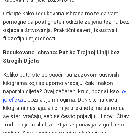
Otkrijte kako redukovana ishrana može da vam
pomogne da postignete i održite željenu težinu bez
osjećaja žrtvovanja. Praktični saveti, iskustva i
filozofija umjerenosti.
Redukovana Ishrana: Put ka Trajnoj Liniji bez
Strogih Dijeta
Koliko puta ste se suočili sa izazovom suvišnih
kilograma koji se uporno vraćaju, čak i nakon
napornih dijeta? Ovaj začarani krug, poznat kao
jo-
jo efekat
, poznat je mnogima. Dok ste na dijeti,
kilogrami nestaju, ali čim je prekinete, ne samo da
se stari vraćaju, već se često pojavljuju i novi. Čitav
trud deluje uzalud, a petlja se ponavlja iz godine u
godinu. Suočavanje sa raznim iskušenjima -