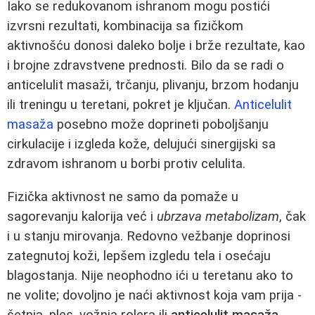
Iako se redukovanom ishranom mogu postići
izvrsni rezultati, kombinacija sa fizičkom
aktivnošću donosi daleko bolje i brže rezultate, kao
i brojne zdravstvene prednosti. Bilo da se radi o
anticelulit masaži, trčanju, plivanju, brzom hodanju
ili treningu u teretani, pokret je ključan.
Anticelulit
masaža
posebno može doprineti poboljšanju
cirkulacije i izgleda kože, delujući sinergijski sa
zdravom ishranom u borbi protiv celulita.
Fizička aktivnost ne samo da pomaže u
sagorevanju kalorija već i
ubrzava metabolizam
, čak
i u stanju mirovanja. Redovno vežbanje doprinosi
zategnutoj koži, lepšem izgledu tela i osećaju
blagostanja. Nije neophodno ići u teretanu ako to
ne volite; dovoljno je naći aktivnost koja vam prija -
šetnja, ples, vožnja rolera ili
anticelulit masaža