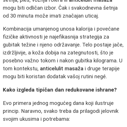
mogu biti odličan izbor. Čak i svakodnevna šetnja
od 30 minuta može imati značajan uticaj.
Kombinacija umanjenog unosa kalorija i povećane
fizičke aktivnosti je najefikasnija strategija za
gubitak težine i njeno održavanje. Telo postaje jače,
izdržljivije, a koža dobija na zategnutosti, što je
posebno važno tokom i nakon gubitka kilograma. U
tom kontekstu,
anticelulit masaža
i druge terapije
mogu biti koristan dodatak vašoj rutini negé.
Kako izgleda tipičan dan redukovane ishrane?
Evo primera jednog mogućeg dana koji ilustruje
princip. Naravno, svako treba da prilagodi jelovnik
svojim ukusima i potrebama: