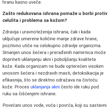
hranu kasno uveče.
Zašto redukovana ishrana pomaže u borbi protiv
celulita i problema sa kožom?
Zdravija i uravnoteženija ishrana, čak i kada
uključuje umerene količine manje zdrave hrane,
pozitivno utiče na celokupno zdravlje organizma.
Smanjen unos šećera i prerađenih namirnica može
doprineti uklanjanju akni i poboljšanju kvaliteta
kože. Kada organizam ne bude opterećen visokim
unosom šećera i nezdravih masti, detoksikacija je
efikasnija, što se direktno odražava na čistoću
kože. Proces
uklanjanja akni
često ide ruku pod
ruku sa čišćenjem ishrane.
Povećani unos vode, voća i povrća, koji su sastavni