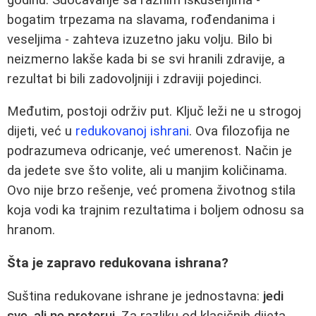
bogatim trpezama na slavama, rođendanima i
veseljima - zahteva izuzetno jaku volju. Bilo bi
neizmerno lakše kada bi se svi hranili zdravije, a
rezultat bi bili zadovoljniji i zdraviji pojedinci.
Međutim, postoji održiv put. Ključ leži ne u strogoj
dijeti, već u
redukovanoj ishrani
. Ova filozofija ne
podrazumeva odricanje, već umerenost. Način je
da jedete sve što volite, ali u manjim količinama.
Ovo nije brzo rešenje, već promena životnog stila
koja vodi ka trajnim rezultatima i boljem odnosu sa
hranom.
Šta je zapravo redukovana ishrana?
Suština redukovane ishrane je jednostavna:
jedi
sve, ali ne preteruj
. Za razliku od klasičnih dijeta