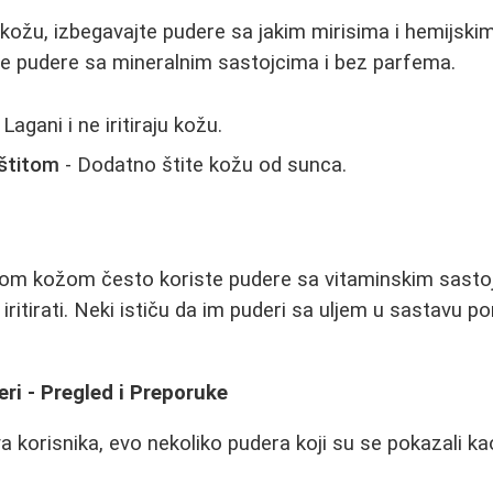
 kožu, izbegavajte pudere sa jakim mirisima i hemijski
te pudere sa mineralnim sastojcima i bez parfema.
 Lagani i ne iritiraju kožu.
štitom
- Dodatno štite kožu od sunca.
:
ivom kožom često koriste pudere sa vitaminskim sasto
iritirati. Neki ističu da im puderi sa uljem u sastavu 
eri - Pregled i Preporuke
korisnika, evo nekoliko pudera koji su se pokazali kao 