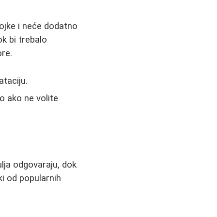
tojke i neće dodatno
k bi trebalo
ore.
ataciju.
o ako ne volite
lja odgovaraju, dok
ki od popularnih