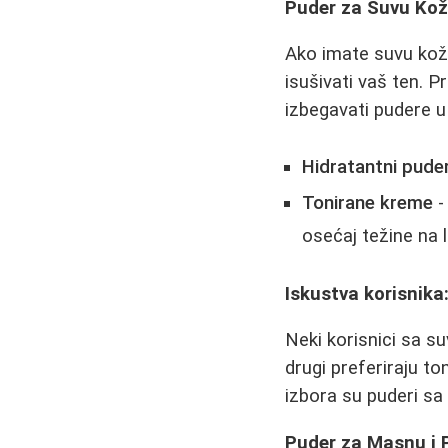
Puder za Suvu Ko
Ako imate suvu kožu
isušivati vaš ten. 
izbegavati pudere u 
Hidratantni puder
Tonirane kreme
-
osećaj težine na l
Iskustva korisnika
Neki korisnici sa s
drugi preferiraju to
izbora su puderi sa 
Puder za Masnu i 