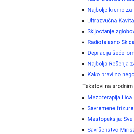
Najbolje kreme za 
Ultrazvučna Kavit
Skljoctanje zglobov
Radiotalasno Skida
Depilacija šećerom
Najbolja Rešenja za
Kako pravilno nego
Tekstovi na srodnim
Mezoterapija Lica
Savremene frizure 
Mastopeksija: Sve 
Savršenstvo Miris