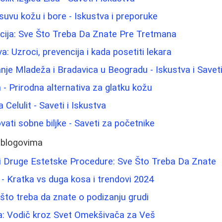
suvu kožu i bore - Iskustva i preporuke
acija: Sve Što Treba Da Znate Pre Tretmana
a: Uzroci, prevencija i kada posetiti lekara
nje Mladeža i Bradavica u Beogradu - Iskustva i Savet
 - Prirodna alternativa za glatku kožu
 Celulit - Saveti i Iskustva
vati sobne biljke - Saveti za početnike
 blogovima
 i Druge Estetske Procedure: Sve Što Treba Da Znate
- Kratka vs duga kosa i trendovi 2024
što treba da znate o podizanju grudi
a: Vodič kroz Svet Omekšivača za Veš