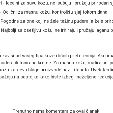
i
- Idealni za suvu kožu, ne isušuju i pružaju prirodan sj
- Odlični za masnu kožu, kontrolišu sjaj tokom dana.
 Pogodne za one koji ne žele težinu pudera, a žele prir
 Najbolji za osetljivu kožu, ne iritiraju i pružaju laganu 
 zavisi od vašeg tipa kože i ličnih preferencija. Ako i
pudere ili tonirane kreme. Za masnu kožu, matirajući pu
 koža zahteva blage proizvode bez iritanata. Uvek testi
pažnju na sastojke kako biste izbegli neželjene reakcije
Trenutno nema komentara za ovaj članak.