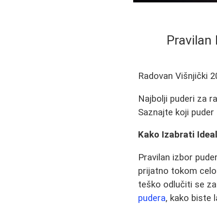
Pravilan 
Radovan Višnjički
2
Najbolji puderi za r
Saznajte koji puder
Kako Izabrati Idea
Pravilan izbor pude
prijatno tokom celo
teško odlučiti se z
pudera
, kako biste