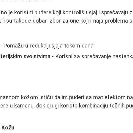
 je koristiti pudere koji kontrolišu sjaj i sprečavaju 
deri su takođe dobar izbor za one koji imaju problema s
- Pomažu u redukciji sjaja tokom dana.
terijskim svojstvima
- Korisni za sprečavanje nastank
:
 masnom kožom ističu da im puderi sa mat efektom naj
dere u kamenu, dok drugi koriste kombinaciju tečnih pu
u Kožu