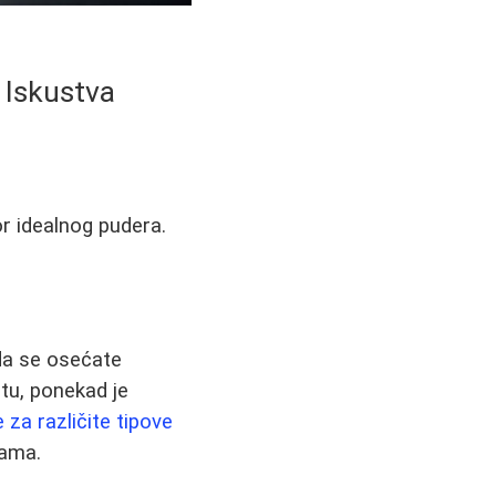
i Iskustva
or idealnog pudera.
 da se osećate
štu, ponekad je
 za različite tipove
bama.