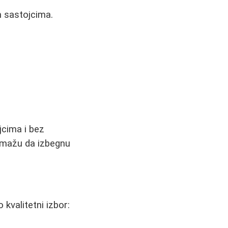
m sastojcima.
jcima i bez
pomažu da izbegnu
kvalitetni izbor: