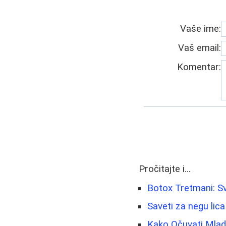
Vaše ime:
Vaš email:
Komentar:
Pročitajte i...
Botox Tretmani: S
Saveti za negu lica
Kako Očuvati Mladol