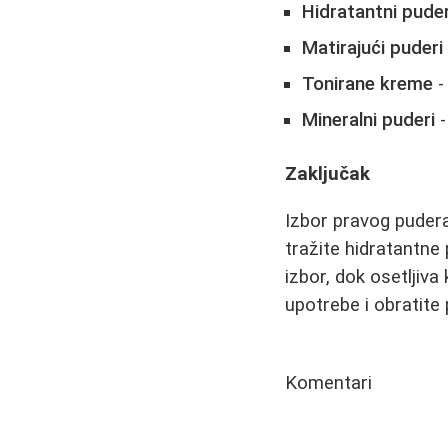
Hidratantni puder
Matirajući puderi
Tonirane kreme
-
Mineralni puderi
-
Zaključak
Izbor pravog pudera
tražite hidratantne 
izbor, dok osetljiva
upotrebe i obratite 
Komentari