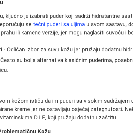
žu
, ključno je izabrati puder koji sadrži hidratantne sas
Preporučuju se
tečni puderi sa uljima
u svom sastavu, do
prahu ili kamene verzije, jer mogu naglasiti suvoću i b
i
- Odličan izbor za suvu kožu jer pružaju dodatnu hidr
 Često su bolja alternativa klasičnim puderima, posebn
icu.
:
uvom kožom ističu da im puderi sa visokim sadržajem u
nirane kreme jer ne ostavljaju osjećaj zategnutosti. Ne
vitaminskima D i E, koji pružaju dodatnu zaštitu.
Problematičnu Kožu