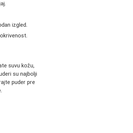
aj.
odan izgled.
pokrivenost.
mate suvu kožu,
deri su najbolji
rajte puder pre
.