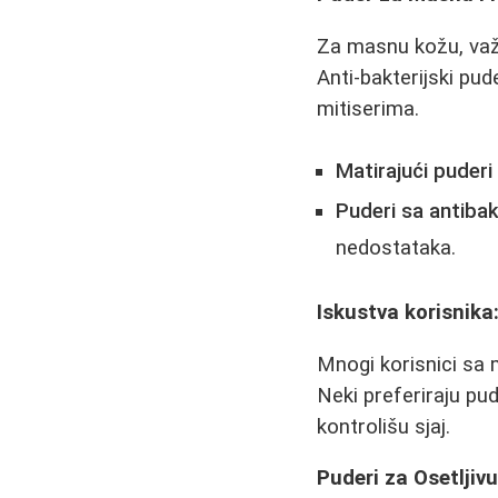
Za masnu kožu, važno
Anti-bakterijski pu
mitiserima.
Matirajući puderi
Puderi sa antibak
nedostataka.
Iskustva korisnika
Mnogi korisnici sa
Neki preferiraju pu
kontrolišu sjaj.
Puderi za Osetljiv