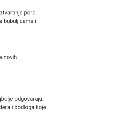
zatvaranje pora.
a bubuljicama i
a novih
bolje odgovaraju.
dera i podloga koje