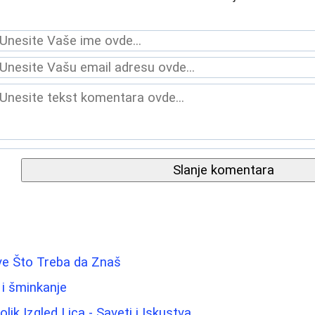
Slanje komentara
ve Što Treba da Znaš
 i šminkanje
ik Izgled Lica - Saveti i Iskustva