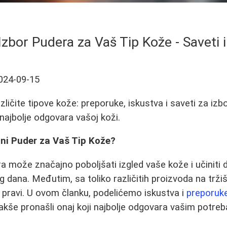
Izbor Pudera za Vaš Tip Kože - Saveti 
024-09-15
azličite tipove kože: preporuke, iskustva i saveti za izb
 najbolje odgovara vašoj koži.
lni Puder za Vaš Tip Kože?
ra može značajno poboljšati izgled vaše kože i učiniti
g dana. Međutim, sa toliko različitih proizvoda na trži
a pravi. U ovom članku, podelićemo iskustva i
preporuke
 lakše pronašli onaj koji najbolje odgovara vašim potre