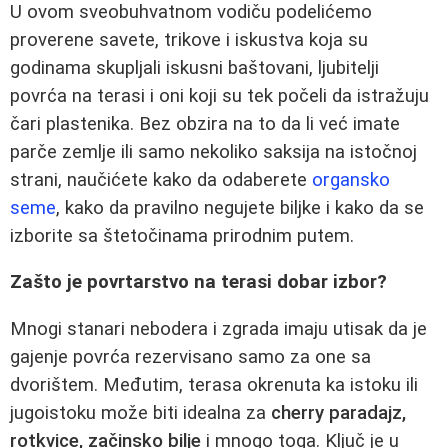
U ovom sveobuhvatnom vodiču podelićemo
proverene savete, trikove i iskustva koja su
godinama skupljali iskusni baštovani, ljubitelji
povrća na terasi i oni koji su tek počeli da istražuju
čari plastenika. Bez obzira na to da li već imate
parče zemlje ili samo nekoliko saksija na istočnoj
strani, naučićete kako da odaberete
organsko
seme
, kako da pravilno negujete biljke i kako da se
izborite sa štetočinama prirodnim putem.
Zašto je povrtarstvo na terasi dobar izbor?
Mnogi stanari nebodera i zgrada imaju utisak da je
gajenje povrća rezervisano samo za one sa
dvorištem. Međutim, terasa okrenuta ka istoku ili
jugoistoku može biti idealna za
cherry paradajz,
rotkvice, začinsko bilje
i mnogo toga. Ključ je u