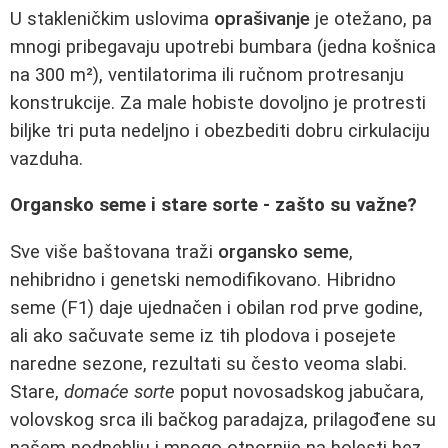
U stakleničkim uslovima
oprašivanje
je otežano, pa
mnogi pribegavaju upotrebi bumbara (jedna košnica
na 300 m²), ventilatorima ili ručnom protresanju
konstrukcije. Za male hobiste dovoljno je protresti
biljke tri puta nedeljno i obezbediti dobru cirkulaciju
vazduha.
Organsko seme i stare sorte - zašto su važne?
Sve više baštovana traži
organsko seme
,
nehibridno i genetski nemodifikovano. Hibridno
seme (F1) daje ujednačen i obilan rod prve godine,
ali ako sačuvate seme iz tih plodova i posejete
naredne sezone, rezultati su često veoma slabi.
Stare,
domaće sorte
poput novosadskog jabučara,
volovskog srca ili bačkog paradajza, prilagođene su
našem podneblju i mnogo otpornije na bolesti bez