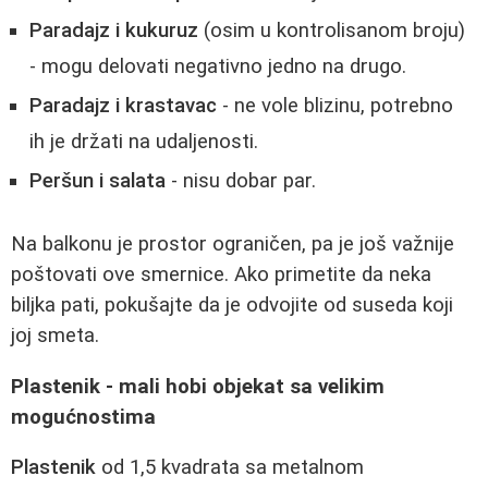
Paradajz i kukuruz
(osim u kontrolisanom broju)
- mogu delovati negativno jedno na drugo.
Paradajz i krastavac
- ne vole blizinu, potrebno
ih je držati na udaljenosti.
Peršun i salata
- nisu dobar par.
Na balkonu je prostor ograničen, pa je još važnije
poštovati ove smernice. Ako primetite da neka
biljka pati, pokušajte da je odvojite od suseda koji
joj smeta.
Plastenik - mali hobi objekat sa velikim
mogućnostima
Plastenik
od 1,5 kvadrata sa metalnom