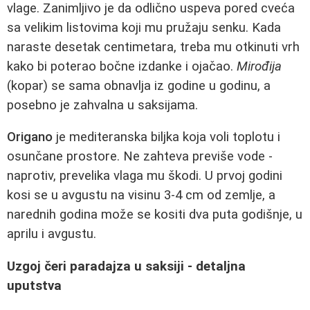
vlage. Zanimljivo je da odlično uspeva pored cveća
sa velikim listovima koji mu pružaju senku. Kada
naraste desetak centimetara, treba mu otkinuti vrh
kako bi poterao bočne izdanke i ojačao.
Mirođija
(kopar) se sama obnavlja iz godine u godinu, a
posebno je zahvalna u saksijama.
Origano
je mediteranska biljka koja voli toplotu i
osunčane prostore. Ne zahteva previše vode -
naprotiv, prevelika vlaga mu škodi. U prvoj godini
kosi se u avgustu na visinu 3-4 cm od zemlje, a
narednih godina može se kositi dva puta godišnje, u
aprilu i avgustu.
Uzgoj čeri paradajza u saksiji - detaljna
uputstva