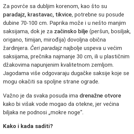
Za povrće sa dubljim korenom, kao što su
paradajz, krastavac, tikvice
, potrebne su posude
dubine 70-100 cm. Paprika može i u nešto manjim
saksijama, dok je za
začinsko bilje
(peršun, bosiljak,
origano, timijan, mirođija) dovoljna obična
žardinjera.
Čeri paradajz
najbolje uspeva u većim
saksijama, prečnika najmanje 30 cm, ili u plastičnim
džakovima napunjenim kvalitetnom zemljom.
Jagodama više odgovaraju dugačke saksije koje se
mogu okačiti sa spoljne strane ograde.
Važno je da svaka posuda ima
drenažne otvore
kako bi višak vode mogao da otekne, jer većina
biljaka ne podnosi „mokre noge“.
Kako i kada saditi?