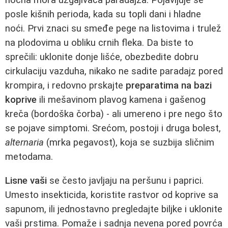
posle kišnih perioda, kada su topli dani i hladne
noći. Prvi znaci su smeđe pege na listovima i trulež
na plodovima u obliku crnih fleka. Da biste to
sprečili: uklonite donje lišće, obezbedite dobru
cirkulaciju vazduha, nikako ne sadite paradajz pored
krompira, i redovno prskajte
preparatima na bazi
koprive
ili mešavinom plavog kamena i gašenog
kreča (bordoška čorba) - ali umereno i pre nego što
se pojave simptomi. Srećom, postoji i druga bolest,
alternaria
(mrka pegavost), koja se suzbija sličnim
metodama.
Lisne vaši
se često javljaju na peršunu i paprici.
Umesto insekticida, koristite rastvor od koprive sa
sapunom, ili jednostavno pregledajte biljke i uklonite
vaši prstima. Pomaže i sadnja nevena pored povrća