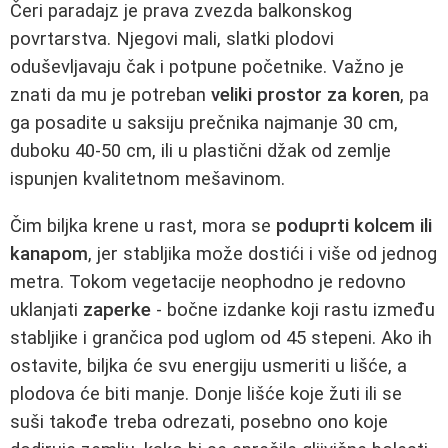
Čeri paradajz je prava zvezda balkonskog
povrtarstva. Njegovi mali, slatki plodovi
oduševljavaju čak i potpune početnike. Važno je
znati da mu je potreban
veliki prostor za koren
, pa
ga posadite u saksiju prečnika najmanje 30 cm,
duboku 40-50 cm, ili u plastični džak od zemlje
ispunjen kvalitetnom mešavinom.
Čim biljka krene u rast, mora se
poduprti kolcem ili
kanapom
, jer stabljika može dostići i više od jednog
metra. Tokom vegetacije neophodno je redovno
uklanjati
zaperke
- bočne izdanke koji rastu između
stabljike i grančica pod uglom od 45 stepeni. Ako ih
ostavite, biljka će svu energiju usmeriti u lišće, a
plodova će biti manje. Donje lišće koje žuti ili se
suši takođe treba odrezati, posebno ono koje