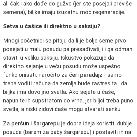
ali čak i ako dođe do gužve (jer ste posejali previše
semena), biljke imaju izuzetnu moć regeneracije.
Setva u čašice ili direktno u saksiju?
Mnogi početnici se pitaju da li je bolje seme prvo
posejati u malu posudu pa presađivati, ili ga odmah
staviti u veliku saksiju. Iskustvo pokazuje da
direktno sejanje u veću posudu može uspešno
funkcionisati, naročito za
čeri paradajz
- samo
treba voditi računa da zemlja bude rastresita i da
biljka ima dovoljno svetla. Ako sejete u čaše,
napunite ih supstratom do vrha, jer biljci treba puno
svetla, a niski zidovi čaše mogu stvarati senku.
Za
peršun
i
šargarepu
je dobra ideja koristiti dublje
posude (barem za baby šargarepu) i postaviti ih na