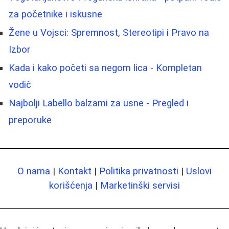
za početnike i iskusne
Žene u Vojsci: Spremnost, Stereotipi i Pravo na
Izbor
Kada i kako početi sa negom lica - Kompletan
vodič
Najbolji Labello balzami za usne - Pregled i
preporuke
O nama
|
Kontakt
|
Politika privatnosti
|
Uslovi
korišćenja
|
Marketinški servisi