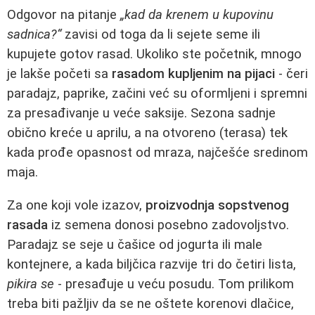
Odgovor na pitanje
„kad da krenem u kupovinu
sadnica?“
zavisi od toga da li sejete seme ili
kupujete gotov rasad. Ukoliko ste početnik, mnogo
je lakše početi sa
rasadom kupljenim na pijaci
- čeri
paradajz, paprike, začini već su oformljeni i spremni
za presađivanje u veće saksije. Sezona sadnje
obično kreće u aprilu, a na otvoreno (terasa) tek
kada prođe opasnost od mraza, najčešće sredinom
maja.
Za one koji vole izazov,
proizvodnja sopstvenog
rasada
iz semena donosi posebno zadovoljstvo.
Paradajz se seje u čašice od jogurta ili male
kontejnere, a kada biljčica razvije tri do četiri lista,
pikira se
- presađuje u veću posudu. Tom prilikom
treba biti pažljiv da se ne oštete korenovi dlačice,