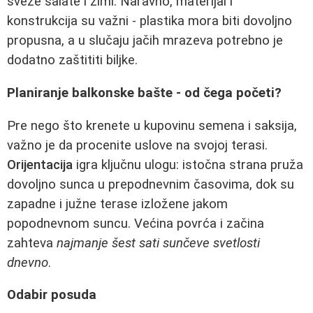
sveže salate i zimi. Naravno, materijal i
konstrukcija su važni - plastika mora biti dovoljno
propusna, a u slučaju jačih mrazeva potrebno je
dodatno zaštititi biljke.
Planiranje balkonske bašte - od čega početi?
Pre nego što krenete u kupovinu semena i saksija,
važno je da procenite uslove na svojoj terasi.
Orijentacija
igra ključnu ulogu: istočna strana pruža
dovoljno sunca u prepodnevnim časovima, dok su
zapadne i južne terase izložene jakom
popodnevnom suncu. Većina povrća i začina
zahteva
najmanje šest sati sunčeve svetlosti
dnevno
.
Odabir posuda