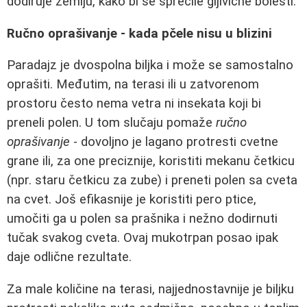
dodiruje zemlju, kako bi se sprečile gljivične bolesti.
Ručno oprašivanje - kada pčele nisu u blizini
Paradajz je dvospolna biljka i može se samostalno
oprašiti. Međutim, na terasi ili u zatvorenom
prostoru često nema vetra ni insekata koji bi
preneli polen. U tom slučaju pomaže
ručno
oprašivanje
- dovoljno je lagano protresti cvetne
grane ili, za one preciznije, koristiti mekanu četkicu
(npr. staru četkicu za zube) i preneti polen sa cveta
na cvet. Još efikasnije je koristiti pero ptice,
umočiti ga u polen sa prašnika i nežno dodirnuti
tučak svakog cveta. Ovaj mukotrpan posao ipak
daje odlične rezultate.
Za male količine na terasi, najjednostavnije je biljku