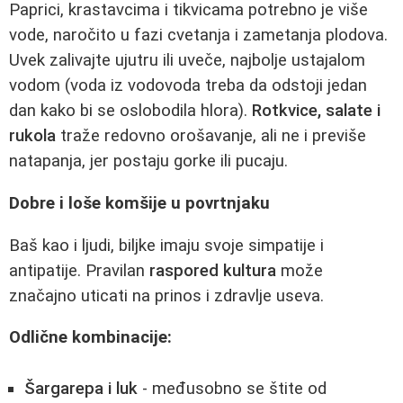
Paprici, krastavcima i tikvicama potrebno je više
vode, naročito u fazi cvetanja i zametanja plodova.
Uvek zalivajte ujutru ili uveče, najbolje ustajalom
vodom (voda iz vodovoda treba da odstoji jedan
dan kako bi se oslobodila hlora).
Rotkvice, salate i
rukola
traže redovno orošavanje, ali ne i previše
natapanja, jer postaju gorke ili pucaju.
Dobre i loše komšije u povrtnjaku
Baš kao i ljudi, biljke imaju svoje simpatije i
antipatije. Pravilan
raspored kultura
može
značajno uticati na prinos i zdravlje useva.
Odlične kombinacije:
Šargarepa i luk
- međusobno se štite od