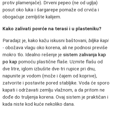
protiv plamenjače). Drveni pepeo (ne od uglja)
posut oko luka i šargarepe pomaže od crvića i
obogaćuje zemljište kalijem.
Kako zalivati povrće na terasi i u plasteniku?
Paradajz je, kako kažu iskusni baštovani,
biljka kapi
- obožava vlagu oko korena, ali ne podnosi previše
mokro tlo. Idealno rešenje je
sistem zalivanja kap
po kap
pomoću plastične flaše. Uzmite flašu od
dve litre, iglom izbušite dve-tri rupice pri dnu,
napunite je vodom (može i čajem od koprive),
zatvorite i postavite pored stabljike. Voda će sporo
kapati i održavati zemlju vlažnom, a da pritom ne
dođe do truljenja korena. Ovaj sistem je praktičan i
kada niste kod kuće nekoliko dana.