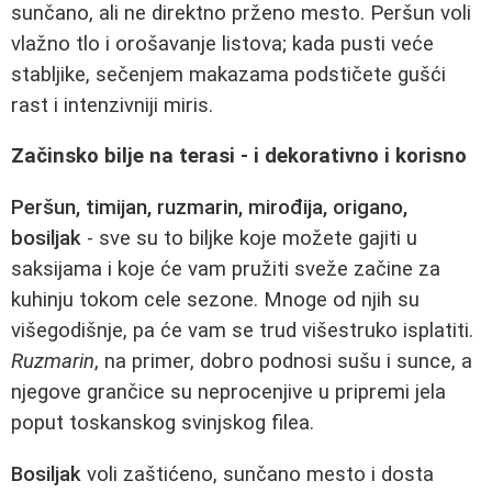
sunčano, ali ne direktno prženo mesto. Peršun voli
vlažno tlo i orošavanje listova; kada pusti veće
stabljike, sečenjem makazama podstičete gušći
rast i intenzivniji miris.
Začinsko bilje na terasi - i dekorativno i korisno
Peršun, timijan, ruzmarin, mirođija, origano,
bosiljak
- sve su to biljke koje možete gajiti u
saksijama i koje će vam pružiti sveže začine za
kuhinju tokom cele sezone. Mnoge od njih su
višegodišnje, pa će vam se trud višestruko isplatiti.
Ruzmarin
, na primer, dobro podnosi sušu i sunce, a
njegove grančice su neprocenjive u pripremi jela
poput toskanskog svinjskog filea.
Bosiljak
voli zaštićeno, sunčano mesto i dosta