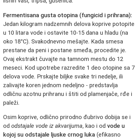
lisnih vaši, tripsa, gusenica.
Fermentisana gusta otopina (fungicid i prihrana):
Jedan kilogram nadzemnih delova koprive potopite
u 10 litara vode i ostavite 10-15 dana u hladu (na
oko 18°C). Svakodnevno mešajte. Kada smesa
prestane da peni i postane smeđa, procedite je.
Ovaj ekstrakt čuvajte na tamnom mestu do 12
meseci. Kod upotrebe razredite 1 deo otopine sa 7
delova vode. Prskajte biljke svake tri nedelje, ili
zalivajte koren jednom nedeljno - predstavlja
odličnu azotnu prihranu i štiti od plamenjače, rđe i
paleži.
Osim koprive, odlično prirodno đubrivo dobija se i
od
odstajale vode iz akvarijuma
, kao i od
vode u
kojoj su odstajale ljuske crnog luka
(efikasno