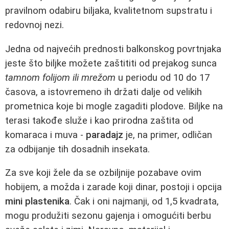
pravilnom odabiru biljaka, kvalitetnom supstratu i
redovnoj nezi.
Jedna od najvećih prednosti balkonskog povrtnjaka
jeste što biljke možete zaštititi od prejakog sunca
tamnom folijom ili mrežom
u periodu od 10 do 17
časova, a istovremeno ih držati dalje od velikih
prometnica koje bi mogle zagaditi plodove. Biljke na
terasi takođe služe i kao prirodna zaštita od
komaraca i muva -
paradajz
je, na primer, odličan
za odbijanje tih dosadnih insekata.
Za sve koji žele da se ozbiljnije pozabave ovim
hobijem, a možda i zarade koji dinar, postoji i opcija
mini plastenika
. Čak i oni najmanji, od 1,5 kvadrata,
mogu produžiti sezonu gajenja i omogućiti berbu