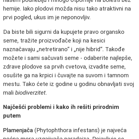
hemije. Iako plodovi možda nisu tako atraktivni na
prvi pogled, ukus im je neponovljiv.
Da biste bili sigurni da kupujete pravo organsko
seme, tražite proizvođače koji na kesici
naznačavaju „netretirano“ i „nije hibrid“. Takođe
možete i sami sačuvati seme - odaberite najlepše,
zdrave plodove sa prvih cvetova, izvadite seme,
osušite ga na krpici i čuvajte na suvom i tamnom
mestu. Tako ćete iz godine u godinu obnavljati svoj
mali
biodiverzitet
.
Najčešći problemi i kako ih rešiti prirodnim
putem
Plamenjača
(Phytophthora infestans) je najveća
noćna mora uzgajivača paradajza. Pojavljuje se