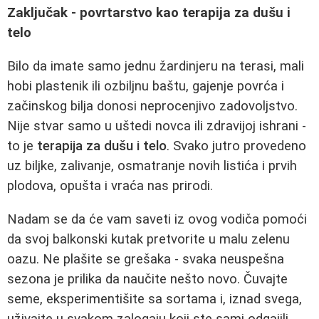
Zaključak - povrtarstvo kao terapija za dušu i
telo
Bilo da imate samo jednu žardinjeru na terasi, mali
hobi plastenik ili ozbiljnu baštu, gajenje povrća i
začinskog bilja donosi neprocenjivo zadovoljstvo.
Nije stvar samo u uštedi novca ili zdravijoj ishrani -
to je
terapija za dušu i telo
. Svako jutro provedeno
uz biljke, zalivanje, osmatranje novih listića i prvih
plodova, opušta i vraća nas prirodi.
Nadam se da će vam saveti iz ovog vodiča pomoći
da svoj balkonski kutak pretvorite u malu zelenu
oazu. Ne plašite se grešaka - svaka neuspešna
sezona je prilika da naučite nešto novo. Čuvajte
seme, eksperimentišite sa sortama i, iznad svega,
uživajte u svakom zalogaju koji ste sami odgajili.