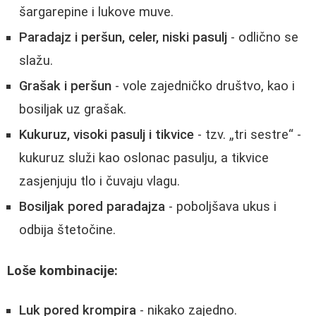
šargarepine i lukove muve.
Paradajz i peršun, celer, niski pasulj
- odlično se
slažu.
Grašak i peršun
- vole zajedničko društvo, kao i
bosiljak uz grašak.
Kukuruz, visoki pasulj i tikvice
- tzv. „tri sestre“ -
kukuruz služi kao oslonac pasulju, a tikvice
zasjenjuju tlo i čuvaju vlagu.
Bosiljak pored paradajza
- poboljšava ukus i
odbija štetočine.
Loše kombinacije:
Luk pored krompira
- nikako zajedno.