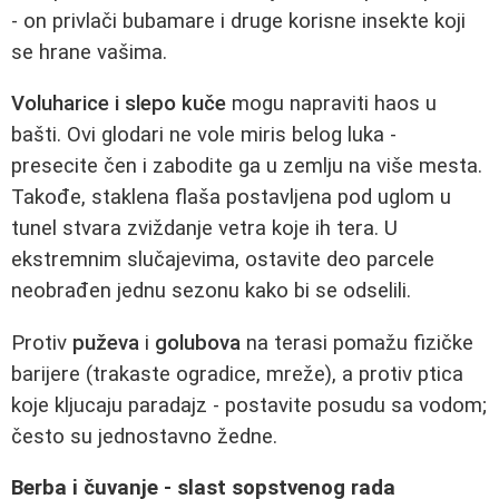
- on privlači bubamare i druge korisne insekte koji
se hrane vašima.
Voluharice i slepo kuče
mogu napraviti haos u
bašti. Ovi glodari ne vole miris belog luka -
presecite čen i zabodite ga u zemlju na više mesta.
Takođe, staklena flaša postavljena pod uglom u
tunel stvara zviždanje vetra koje ih tera. U
ekstremnim slučajevima, ostavite deo parcele
neobrađen jednu sezonu kako bi se odselili.
Protiv
puževa
i
golubova
na terasi pomažu fizičke
barijere (trakaste ogradice, mreže), a protiv ptica
koje kljucaju paradajz - postavite posudu sa vodom;
često su jednostavno žedne.
Berba i čuvanje - slast sopstvenog rada