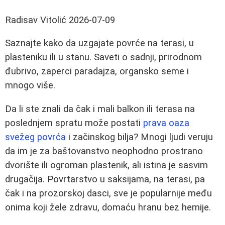
Radisav Vitolić
2026-07-09
Saznajte kako da uzgajate povrće na terasi, u
plasteniku ili u stanu. Saveti o sadnji, prirodnom
đubrivo, zaperci paradajza, organsko seme i
mnogo više.
Da li ste znali da čak i mali balkon ili terasa na
poslednjem spratu može postati
prava oaza
svežeg povrća
i začinskog bilja? Mnogi ljudi veruju
da im je za baštovanstvo neophodno prostrano
dvorište ili ogroman plastenik, ali istina je sasvim
drugačija. Povrtarstvo u saksijama, na terasi, pa
čak i na prozorskoj dasci, sve je popularnije među
onima koji žele zdravu, domaću hranu bez hemije.