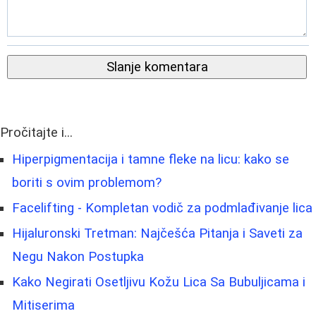
Slanje komentara
Pročitajte i...
Hiperpigmentacija i tamne fleke na licu: kako se
boriti s ovim problemom?
Facelifting - Kompletan vodič za podmlađivanje lica
Hijaluronski Tretman: Najčešća Pitanja i Saveti za
Negu Nakon Postupka
Kako Negirati Osetljivu Kožu Lica Sa Bubuljicama i
Mitiserima