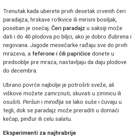
Trenutak kada uberete prvih desetak crvenih čeri
paradajza, hrskave rotkvice ili mirisni bosiljak,
poseban je osećaj.
Čeri paradajz
u saksiji može
dati i do 40 plodova po biljci, ako je dobro đubrena i
negovana. Jagode mesečarke rađaju sve do prvih
mrazeva, a
feferone i čili papričice
donete u
predsoblje pre mraza, nastavljaju da daju plodove
do decembra.
Ubrano povrće najbolje je potrošiti sveže, ali
viškove možete zamrznuti, skuvati u zimnicu ili
osušiti.
Peršun
i
mirođija
se lako suše i čuvaju u
tegli, dok se paradajz može preraditi u domaći
kečap, pinđur ili celu salatu.
Eksperimenti za najhrabrije