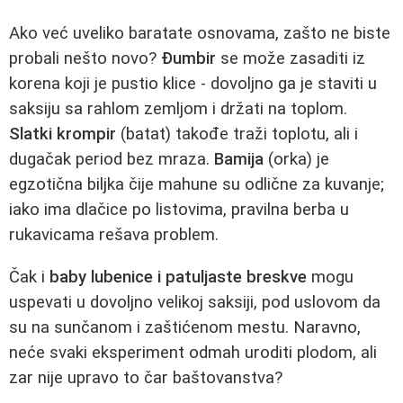
Ako već uveliko baratate osnovama, zašto ne biste
probali nešto novo?
Đumbir
se može zasaditi iz
korena koji je pustio klice - dovoljno ga je staviti u
saksiju sa rahlom zemljom i držati na toplom.
Slatki krompir
(batat) takođe traži toplotu, ali i
dugačak period bez mraza.
Bamija
(orka) je
egzotična biljka čije mahune su odlične za kuvanje;
iako ima dlačice po listovima, pravilna berba u
rukavicama rešava problem.
Čak i
baby lubenice i patuljaste breskve
mogu
uspevati u dovoljno velikoj saksiji, pod uslovom da
su na sunčanom i zaštićenom mestu. Naravno,
neće svaki eksperiment odmah uroditi plodom, ali
zar nije upravo to čar baštovanstva?