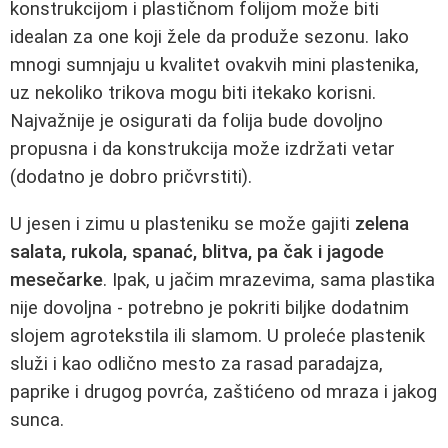
konstrukcijom i plastičnom folijom može biti
idealan za one koji žele da produže sezonu. Iako
mnogi sumnjaju u kvalitet ovakvih mini plastenika,
uz nekoliko trikova mogu biti itekako korisni.
Najvažnije je osigurati da folija bude dovoljno
propusna i da konstrukcija može izdržati vetar
(dodatno je dobro pričvrstiti).
U jesen i zimu u plasteniku se može gajiti
zelena
salata, rukola, spanać, blitva, pa čak i jagode
mesečarke
. Ipak, u jačim mrazevima, sama plastika
nije dovoljna - potrebno je pokriti biljke dodatnim
slojem agrotekstila ili slamom. U proleće plastenik
služi i kao odlično mesto za rasad paradajza,
paprike i drugog povrća, zaštićeno od mraza i jakog
sunca.