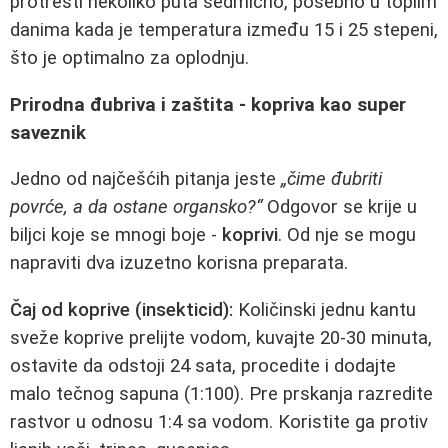
protresti nekoliko puta sedmično, posebno u toplim
danima kada je temperatura između 15 i 25 stepeni,
što je optimalno za oplodnju.
Prirodna đubriva i zaštita - kopriva kao super
saveznik
Jedno od najčešćih pitanja jeste
„čime đubriti
povrće, a da ostane organsko?“
Odgovor se krije u
biljci koje se mnogi boje -
koprivi
. Od nje se mogu
napraviti dva izuzetno korisna preparata.
Čaj od koprive (insekticid):
Količinski jednu kantu
sveže koprive prelijte vodom, kuvajte 20-30 minuta,
ostavite da odstoji 24 sata, procedite i dodajte
malo tečnog sapuna (1:100). Pre prskanja razredite
rastvor u odnosu 1:4 sa vodom. Koristite ga protiv