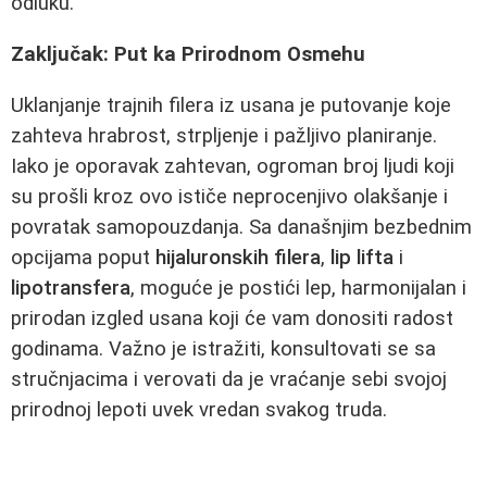
odluku.
Zaključak: Put ka Prirodnom Osmehu
Uklanjanje trajnih filera iz usana je putovanje koje
zahteva hrabrost, strpljenje i pažljivo planiranje.
Iako je oporavak zahtevan, ogroman broj ljudi koji
su prošli kroz ovo ističe neprocenjivo olakšanje i
povratak samopouzdanja. Sa današnjim bezbednim
opcijama poput
hijaluronskih filera
,
lip lifta
i
lipotransfera
, moguće je postići lep, harmonijalan i
prirodan izgled usana koji će vam donositi radost
godinama. Važno je istražiti, konsultovati se sa
stručnjacima i verovati da je vraćanje sebi svojoj
prirodnoj lepoti uvek vredan svakog truda.