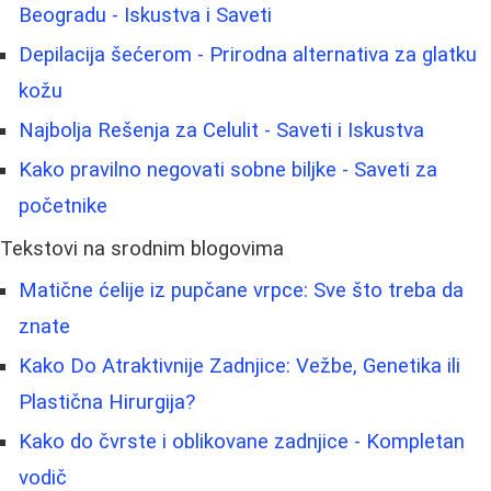
Beogradu - Iskustva i Saveti
Depilacija šećerom - Prirodna alternativa za glatku
kožu
Najbolja Rešenja za Celulit - Saveti i Iskustva
Kako pravilno negovati sobne biljke - Saveti za
početnike
Tekstovi na srodnim blogovima
Matične ćelije iz pupčane vrpce: Sve što treba da
znate
Kako Do Atraktivnije Zadnjice: Vežbe, Genetika ili
Plastična Hirurgija?
Kako do čvrste i oblikovane zadnjice - Kompletan
vodič