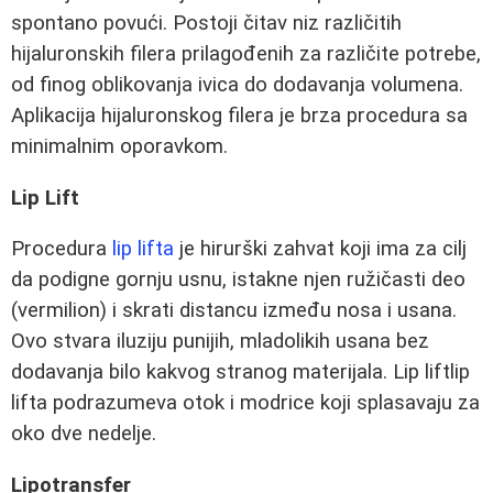
spontano povući. Postoji čitav niz različitih
hijaluronskih filera prilagođenih za različite potrebe,
od finog oblikovanja ivica do dodavanja volumena.
Aplikacija hijaluronskog filera je brza procedura sa
minimalnim oporavkom.
Lip Lift
Procedura
lip lifta
je hirurški zahvat koji ima za cilj
da podigne gornju usnu, istakne njen ružičasti deo
(vermilion) i skrati distancu između nosa i usana.
Ovo stvara iluziju punijih, mladolikih usana bez
dodavanja bilo kakvog stranog materijala. Lip liftlip
lifta podrazumeva otok i modrice koji splasavaju za
oko dve nedelje.
Lipotransfer