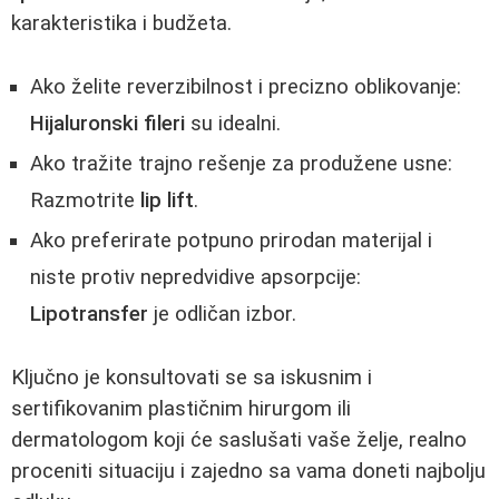
karakteristika i budžeta.
Ako želite reverzibilnost i precizno oblikovanje:
Hijaluronski fileri
su idealni.
Ako tražite trajno rešenje za produžene usne:
Razmotrite
lip lift
.
Ako preferirate potpuno prirodan materijal i
niste protiv nepredvidive apsorpcije:
Lipotransfer
je odličan izbor.
Ključno je konsultovati se sa iskusnim i
sertifikovanim plastičnim hirurgom ili
dermatologom koji će saslušati vaše želje, realno
proceniti situaciju i zajedno sa vama doneti najbolju