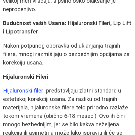
velikoj meri vraćaju, a psihološko olakšanje je
neprocenjivo.
Budućnost vaših Usana:
Hijaluronski Fileri
,
Lip Lift
i
Lipotransfer
Nakon potpunog oporavka od uklanjanja trajnih
filera, mnogi razmišljaju o bezbednijim opcijama za
korekciju usana.
Hijaluronski Fileri
Hijaluronski fileri
predstavljaju zlatni standard u
estetskoj korekciji usana. Za razliku od trajnih
materijala, hijaluronske filere telo prirodno razlaže
tokom vremena (obično 6-18 meseci). Ovo ih čini
mnogo bezbednijim, jer se bilo kakva neželjena
reakcija ili asimetrija može lako ispraviti ili će se