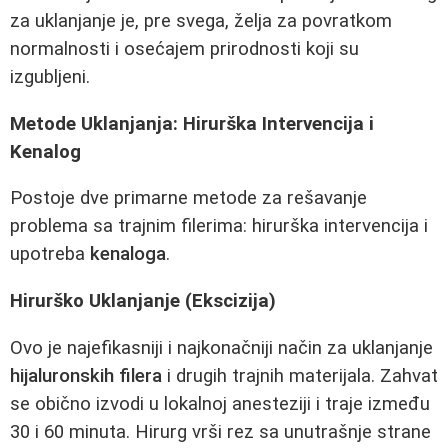
za uklanjanje je, pre svega, želja za povratkom
normalnosti i osećajem prirodnosti koji su
izgubljeni.
Metode Uklanjanja: Hirurška Intervencija i
Kenalog
Postoje dve primarne metode za rešavanje
problema sa trajnim filerima: hirurška intervencija i
upotreba
kenaloga
.
Hirurško Uklanjanje (Ekscizija)
Ovo je najefikasniji i najkonačniji način za uklanjanje
hijaluronskih filera
i drugih trajnih materijala. Zahvat
se obično izvodi u lokalnoj anesteziji i traje između
30 i 60 minuta. Hirurg vrši rez sa unutrašnje strane