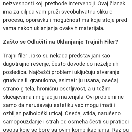
neizvesnosti koji prethode intervenciji. Ovaj članak
ima za cilj da vam pruži sveobuhvatnu sliku o
procesu, oporavku i mogućnostima koje stoje pred
vama nakon uklanjanja ovakvih materijala.
Zašto se Odlučiti na Uklanjanje Trajnih Filer?
Trajni fileri, iako su nekada predstavljani kao
dugotrajno rešenje, često dovode do neželjenih
posledica. Najčešći problemi uključuju stvaranje
grudvica ili granuloma, asimetriju usana, osećaj
strano g tela, hroničnu osetljivost, a u težim
slučajevima i migraciju materijala. Ovi problemi ne
samo da narušavaju estetiku već mogu imati i
ozbiljan psihološki uticaj. Osećaj stida, narušeno
samopouzdanje i strah od osmeha česti su pratioci
osoba koje se bore sa ovim komplikacijama. Razlog