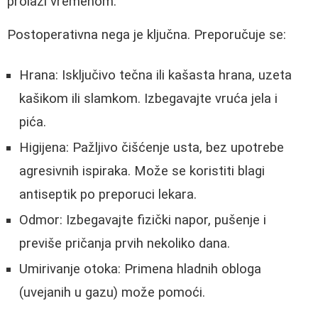
prolazi vremenom.
Postoperativna nega je ključna. Preporučuje se:
Hrana: Isključivo tečna ili kašasta hrana, uzeta
kašikom ili slamkom. Izbegavajte vruća jela i
pića.
Higijena: Pažljivo čišćenje usta, bez upotrebe
agresivnih ispiraka. Može se koristiti blagi
antiseptik po preporuci lekara.
Odmor: Izbegavajte fizički napor, pušenje i
previše pričanja prvih nekoliko dana.
Umirivanje otoka: Primena hladnih obloga
(uvejanih u gazu) može pomoći.