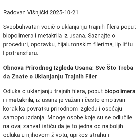
Radovan Višnjički
2025-10-21
Sveobuhvatan vodič o uklanjanju trajnih filera poput
biopolimera i metakrila iz usana. Saznajte o
proceduri, oporavku, hijaluronskim filerima, lip liftu i
lipotransferu.
Obnova Prirodnog Izgleda Usana: Sve Što Treba
da Znate o Uklanjanju Trajnih Filer
Odluka o uklanjanju trajnih filera, poput
biopolimera
ili
metakrila
, iz usana je važan i često emotivan
korak ka povratku prirodnom izgledu i osećaju
samopouzdanja. Mnoge osobe koje su se odlučile
na ovaj zahvat ističu da je to jedna od najboljih
odluka u njihovom životu, uprkos strahu i