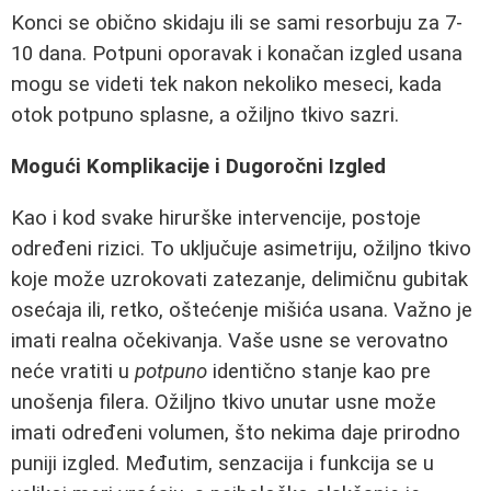
Konci se obično skidaju ili se sami resorbuju za 7-
10 dana. Potpuni oporavak i konačan izgled usana
mogu se videti tek nakon nekoliko meseci, kada
otok potpuno splasne, a ožiljno tkivo sazri.
Mogući Komplikacije i Dugoročni Izgled
Kao i kod svake hirurške intervencije, postoje
određeni rizici. To uključuje asimetriju, ožiljno tkivo
koje može uzrokovati zatezanje, delimičnu gubitak
osećaja ili, retko, oštećenje mišića usana. Važno je
imati realna očekivanja. Vaše usne se verovatno
neće vratiti u
potpuno
identično stanje kao pre
unošenja filera. Ožiljno tkivo unutar usne može
imati određeni volumen, što nekima daje prirodno
puniji izgled. Međutim, senzacija i funkcija se u