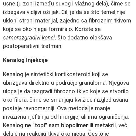
usne (u zoni između suvog i vlažnog dela), čime se
izbegava vidljivi ožiljak. Cilj je da se što temeljnije
ukloni strani materijal, zajedno sa fibroznim tkivom
koje se oko njega formiralo. Koriste se
samorazgradivi konci
, što dodatno olakšava
postoperativni tretman.
Kenalog Injekcije
Kenalog
je sintetički kortikosteroid koji se
ubrizgava direktno u područje granuloma. Njegova
uloga je da razgradi fibrozno tkivo koje se stvorilo
oko filera, čime se smanjuju kvržice i izgled usana
postaje ravnomerniji. Ova metoda je manje
invazivna i jeftinija od hirurgije, ali ima ograničenja.
Kenalog ne "topi" sam biopolimer ili metakril
, već
deluje na reakciju tkiva oko njega. Često je