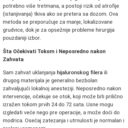
potrebno više tretmana, a postoji rizik od atrofije
(istanjivanja) tkiva ako se pretera sa dozom. Ova
metoda se preporučuje za manje, lokalizovane
grudvice, dok je za opsežnije probleme hirurgija
pouzdaniji izbor.
Šta Očekivati Tokom i Neposredno nakon
Zahvata
Sam zahvat uklanjanja
hijaluronskog filera
ili
drugog materijala je generalno bezbolan
zahvaljujući lokalnoj anesteziji. Neposredno nakon
intervencije, očekuje se otok, koji može biti prilično
izražen tokom prvih 24 do 72 sata. Usne mogu
izgledati veće nego pre operacije, a može doći do
modrica. Osećaj zatezanja i utrnulosti je normalan i