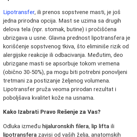
Lipotransfer
, ili prenos sopstvene masti, je još
jedna prirodna opcija. Mast se uzima sa drugih
delova tela (npr. stomak, butine) i pročišćena
ubrizgava u usne. Glavna prednost lipotransfera je
korišćenje sopstvenog tkiva, što eliminiše rizik od
alergijske reakcije ili odbacivanja. Međutim, deo
ubrizgane masti se apsorbuje tokom vremena
(obično 30-50%), pa mogu biti potrebni ponovljeni
tretmani za postizanje željenog volumena.
Lipotransfer pruža veoma prirodan rezultat i
poboljšava kvalitet kože na usnama.
Kako Izabrati Pravo Rešenje za Vas?
Odluka između
hijaluronskih filera
,
lip lifta
ili
lipotransfera
zavisi od vaših želja, anatomskih