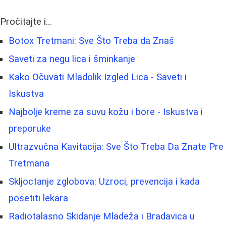
Pročitajte i...
Botox Tretmani: Sve Što Treba da Znaš
Saveti za negu lica i šminkanje
Kako Očuvati Mladolik Izgled Lica - Saveti i
Iskustva
Najbolje kreme za suvu kožu i bore - Iskustva i
preporuke
Ultrazvučna Kavitacija: Sve Što Treba Da Znate Pre
Tretmana
Skljoctanje zglobova: Uzroci, prevencija i kada
posetiti lekara
Radiotalasno Skidanje Mladeža i Bradavica u