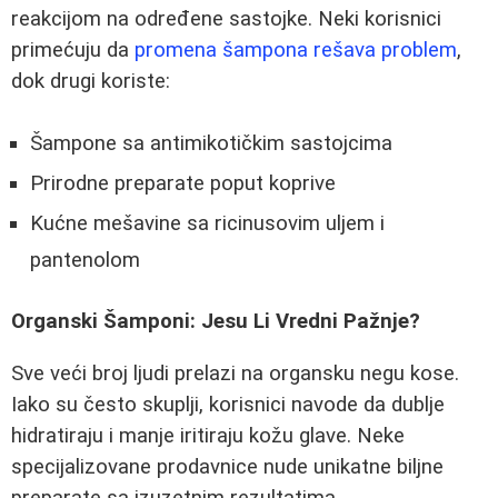
reakcijom na određene sastojke. Neki korisnici
primećuju da
promena šampona rešava problem
,
dok drugi koriste:
Šampone sa antimikotičkim sastojcima
Prirodne preparate poput koprive
Kućne mešavine sa ricinusovim uljem i
pantenolom
Organski Šamponi: Jesu Li Vredni Pažnje?
Sve veći broj ljudi prelazi na organsku negu kose.
Iako su često skuplji, korisnici navode da dublje
hidratiraju i manje iritiraju kožu glave. Neke
specijalizovane prodavnice nude unikatne biljne
preparate sa izuzetnim rezultatima.