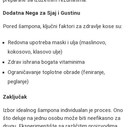
Dodatna Nega za Sjaj i Gustinu
Pored šampona, ključni faktori za zdravlje kose su:
Redovna upotreba maski i ulja (maslinovo,
kokosovo, klasovo ulje)
Zdrav ishrana bogata vitaminima
Ograničavanje toplotne obrade (feniranje,
peglanje)
Zaključak
Izbor idealnog šampona individualan je proces. Ono
što deluje na jednu osobu može biti neefikasno za
drugu. Eksperimentište sa različitim proizvodima,