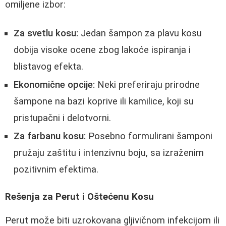
omiljene izbor:
Za svetlu kosu:
Jedan šampon za plavu kosu
dobija visoke ocene zbog lakoće ispiranja i
blistavog efekta.
Ekonomične opcije:
Neki preferiraju prirodne
šampone na bazi koprive ili kamilice, koji su
pristupačni i delotvorni.
Za farbanu kosu:
Posebno formulirani šamponi
pružaju zaštitu i intenzivnu boju, sa izraženim
pozitivnim efektima.
Rešenja za Perut i Oštećenu Kosu
Perut može biti uzrokovana gljivičnom infekcijom ili