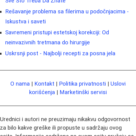
Sve Što Treba Da Znate
Rešavanje problema sa filerima u podočnjacima -
Iskustva i saveti
Savremeni pristupi estetskoj korekciji: Od
neinvazivnih tretmana do hirurgije
Uskrsnji post - Najbolji recepti za posna jela
O nama
|
Kontakt
|
Politika privatnosti
|
Uslovi
korišćenja
|
Marketinški servisi
Urednici i autori ne preuzimaju nikakvu odgovornost
za bilo kakve greške ili propuste u sadržaju ovog