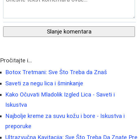
Slanje komentara
Pročitajte i...
Botox Tretmani: Sve Što Treba da Znaš
Saveti za negu lica i šminkanje
Kako Očuvati Mladolik Izgled Lica - Saveti i
Iskustva
Najbolje kreme za suvu kožu i bore - Iskustva i
preporuke
Ultrazvučna Kavitacija: Sve Što Treba Da Znate Pre