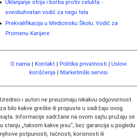
Uklanjanje strija i borba protiv celulita -
sveobuhvatan vodič za negu tela
Prekvalifikacija u Medicinsku Školu: Vodič za
Promenu Karijere
O nama
|
Kontakt
|
Politika privatnosti
|
Uslovi
korišćenja
|
Marketinški servisi
Urednici i autori ne preuzimaju nikakvu odgovornost
za bilo kakve greške ili propuste u sadržaju ovog
sajta. Informacije sadržane na ovom sajtu pružaju se
u stanju „takvom kakve jesu“, bez garancija u pogledu
njihove potpunosti, tačnosti, korisnosti ili