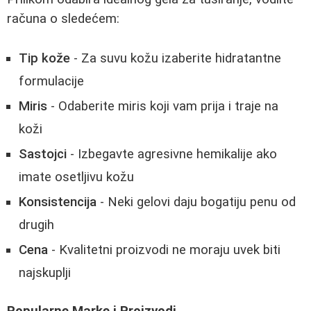
računa o sledećem:
Tip kože
- Za suvu kožu izaberite hidratantne
formulacije
Miris
- Odaberite miris koji vam prija i traje na
koži
Sastojci
- Izbegavte agresivne hemikalije ako
imate osetljivu kožu
Konsistencija
- Neki gelovi daju bogatiju penu od
drugih
Cena
- Kvalitetni proizvodi ne moraju uvek biti
najskuplji
Popularne Marke i Proizvodi