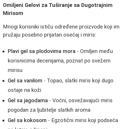
Omiljeni Gelovi za Tuširanje sa Dugotrajnim
Mirisom
Mnogi korisniki ističu određene proizvode koji im
pružaju posebno prijatan osećaj i miris:
Plavi gel sa plodovima mora
- Omiljen među
korisnicima decenijama, poznat po svežem
mirisu
Gel sa vanilom
- Topao, slatki miris koji dugo
ostaje na koži
Gel sa jagodama
- Voćni, osvežavajući miris
pogodan za ljubitelje slatkih aroma
Gel sa kokosom
- Egzotični miris koji podseća