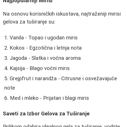
Najpopularniji Mirisi
Na osnovu korisničkih iskustava, najtraženiji mirisi
gelova za tuširanje su:
Vanila - Topao i ugodan miris
Kokos - Egzotična i letnja nota
Jagoda - Slatka i voćna aroma
Kajsija - Blago voćni miris
Grejpfrut i narandža - Citrusne i osvežavajuće
note
Med i mleko - Prijatan i blagi miris
Saveti za Izbor Gelova za Tuširanje
Prilikom odabira idealnog gela za tuširanje, vodiite