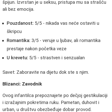
špijun. Izvrstan je u seksu, pristupa mu sa strašću
ali bez emocija.
Pouzdanost:
5/5 - nikada vas neće ostaviti u
škripcu
Romantika:
3/5 - veruje u ljubav, ali romantika
prestaje nakon početka veze
U krevetu:
5/5 - strastven i senzualan
Savet: Zaboravite na dijetu dok ste s njim.
Blizanci: Zavodnik
Ovog infantilca prepoznajete po dečjoj gestikulaciji
i izražajnim pokretima ruku. Pametan, duhovit i
urban, u društvu obezbeđuje dobar provod.