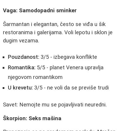
Vaga: Samodopadni sminker
Šarmantan i elegantan, često se viđa u šik
restoranima i galerijama. Voli lepotu i sklon je
dugim vezama.
Pouzdanost:
3/5 - izbegava konflikte
Romantika:
5/5 - planet Venera upravlja
njegovom romantikom
U krevetu:
3/5 - ne voli da se previše trudi
Savet: Nemojte mu se pojavljivati neuredni.
Škorpion: Seks mašina