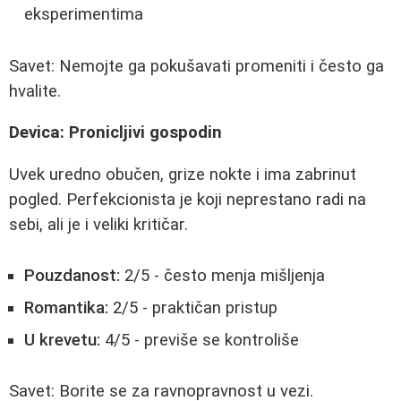
eksperimentima
Savet: Nemojte ga pokušavati promeniti i često ga
hvalite.
Devica: Pronicljivi gospodin
Uvek uredno obučen, grize nokte i ima zabrinut
pogled. Perfekcionista je koji neprestano radi na
sebi, ali je i veliki kritičar.
Pouzdanost:
2/5 - često menja mišljenja
Romantika:
2/5 - praktičan pristup
U krevetu:
4/5 - previše se kontroliše
Savet: Borite se za ravnopravnost u vezi.