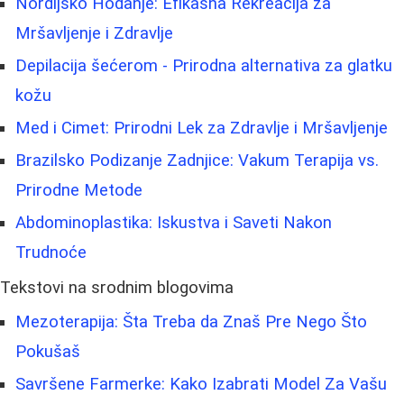
Nordijsko Hodanje: Efikasna Rekreacija za
Mršavljenje i Zdravlje
Depilacija šećerom - Prirodna alternativa za glatku
kožu
Med i Cimet: Prirodni Lek za Zdravlje i Mršavljenje
Brazilsko Podizanje Zadnjice: Vakum Terapija vs.
Prirodne Metode
Abdominoplastika: Iskustva i Saveti Nakon
Trudnoće
Tekstovi na srodnim blogovima
Mezoterapija: Šta Treba da Znaš Pre Nego Što
Pokušaš
Savršene Farmerke: Kako Izabrati Model Za Vašu