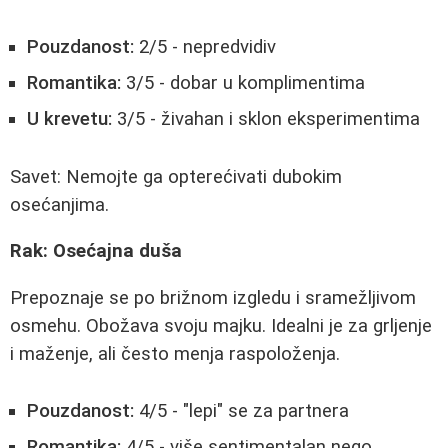
Pouzdanost:
2/5 - nepredvidiv
Romantika:
3/5 - dobar u komplimentima
U krevetu:
3/5 - živahan i sklon eksperimentima
Savet: Nemojte ga opterećivati dubokim
osećanjima.
Rak: Osećajna duša
Prepoznaje se po brižnom izgledu i sramežljivom
osmehu. Obožava svoju majku. Idealni je za grljenje
i maženje, ali često menja raspoloženja.
Pouzdanost:
4/5 - "lepi" se za partnera
Romantika:
4/5 - više sentimentalan nego