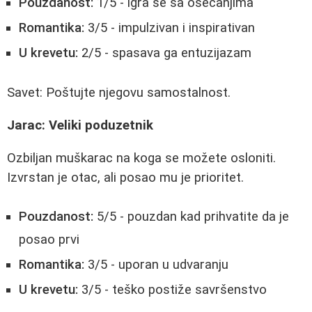
Pouzdanost:
1/5 - igra se sa osećanjima
Romantika:
3/5 - impulzivan i inspirativan
U krevetu:
2/5 - spasava ga entuzijazam
Savet: Poštujte njegovu samostalnost.
Jarac: Veliki poduzetnik
Ozbiljan muškarac na koga se možete osloniti.
Izvrstan je otac, ali posao mu je prioritet.
Pouzdanost:
5/5 - pouzdan kad prihvatite da je
posao prvi
Romantika:
3/5 - uporan u udvaranju
U krevetu:
3/5 - teško postiže savršenstvo