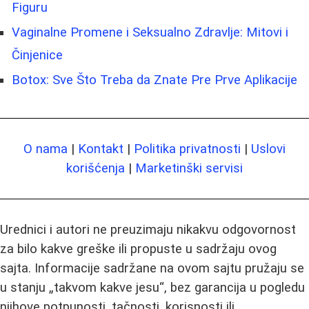
Figuru
Vaginalne Promene i Seksualno Zdravlje: Mitovi i
Činjenice
Botox: Sve Što Treba da Znate Pre Prve Aplikacije
O nama
|
Kontakt
|
Politika privatnosti
|
Uslovi
korišćenja
|
Marketinški servisi
Urednici i autori ne preuzimaju nikakvu odgovornost
za bilo kakve greške ili propuste u sadržaju ovog
sajta. Informacije sadržane na ovom sajtu pružaju se
u stanju „takvom kakve jesu“, bez garancija u pogledu
njihove potpunosti, tačnosti, korisnosti ili