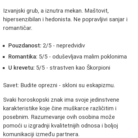
Izvanjski grub, a iznutra mekan. Maštovit,
hipersenzibilan i hedonista. Ne popravljivi sanjar i
romantičar.
Pouzdanost:
2/5 - nepredvidiv
Romantika:
5/5 - oduševljava malim poklonima
U krevetu:
5/5 - strastven kao Škorpioni
Savet: Budite oprezni - skloni su eskapizmu.
Svaki horoskopski znak ima svoje jedinstvene
karakteristike koje čine muškarce različitim i
posebnim. Razumevanje ovih osobina može
pomoći u izgradnji kvalitetnijih odnosa i boljoj
komunikaciji između partnera.