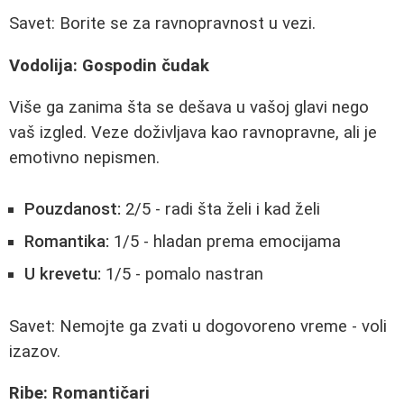
Savet: Borite se za ravnopravnost u vezi.
Vodolija: Gospodin čudak
Više ga zanima šta se dešava u vašoj glavi nego
vaš izgled. Veze doživljava kao ravnopravne, ali je
emotivno nepismen.
Pouzdanost:
2/5 - radi šta želi i kad želi
Romantika:
1/5 - hladan prema emocijama
U krevetu:
1/5 - pomalo nastran
Savet: Nemojte ga zvati u dogovoreno vreme - voli
izazov.
Ribe: Romantičari