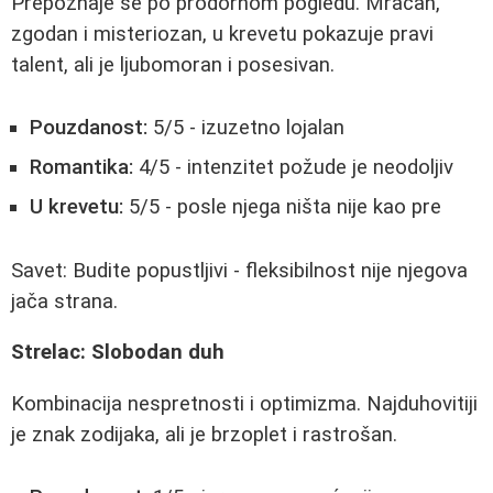
Prepoznaje se po prodornom pogledu. Mračan,
zgodan i misteriozan, u krevetu pokazuje pravi
talent, ali je ljubomoran i posesivan.
Pouzdanost:
5/5 - izuzetno lojalan
Romantika:
4/5 - intenzitet požude je neodoljiv
U krevetu:
5/5 - posle njega ništa nije kao pre
Savet: Budite popustljivi - fleksibilnost nije njegova
jača strana.
Strelac: Slobodan duh
Kombinacija nespretnosti i optimizma. Najduhovitiji
je znak zodijaka, ali je brzoplet i rastrošan.