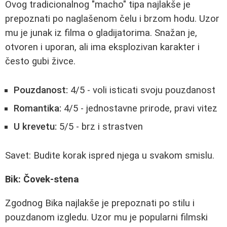
Ovog tradicionalnog "macho" tipa najlakše je
prepoznati po naglašenom čelu i brzom hodu. Uzor
mu je junak iz filma o gladijatorima. Snažan je,
otvoren i uporan, ali ima eksplozivan karakter i
često gubi živce.
Pouzdanost:
4/5 - voli isticati svoju pouzdanost
Romantika:
4/5 - jednostavne prirode, pravi vitez
U krevetu:
5/5 - brz i strastven
Savet: Budite korak ispred njega u svakom smislu.
Bik: Čovek-stena
Zgodnog Bika najlakše je prepoznati po stilu i
pouzdanom izgledu. Uzor mu je popularni filmski