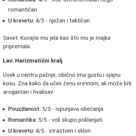
romantičan
U krevetu:
4/5 - nježan i taktičan
Savet: Kuvajte mu jela kao što mu je majka
pripremala.
Lav: Harizmatični kralj
Uvek u centru pažnje, obično ima gustu i sjajnu
kosu. Zna kako da učini ženu sretnom, ali može biti
arogantan i hvalisav.
Pouzdanost:
5/5 - ispunjava obećanja
Romantika:
5/5 - voli skupo poklanjati
U krevetu:
4/5 - strastven i sklon