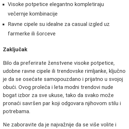
Visoke potpetice elegantno kompletiraju
večernje kombinacije
Ravne cipele su idealne za casual izgled uz
farmerke ili šorceve
Zaključak
Bilo da preferirate ženstvene visoke potpetice,
udobne ravne cipele ili trendovske rimljanke, ključno
je da se osećate samopouzdano i prijatno u svojoj
obući. Ovog proleća i leta modni trendovi nude
bogat izbor za sve ukuse, tako da svako može
pronaći savršen par koji odgovara njihovom stilu i
potrebama.
Ne zaboravite da je najvažnije da se više volite i