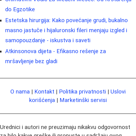
do Egzotike
Estetska hirurgija: Kako povećanje grudi, bukalno
masno jastuče i hijaluronski fileri menjaju izgled i
samopouzdanje - iskustva i saveti
Atkinsonova dijeta - Efikasno rešenje za
mršavljenje bez gladi
O nama
|
Kontakt
|
Politika privatnosti
|
Uslovi
korišćenja
|
Marketinški servisi
Urednici i autori ne preuzimaju nikakvu odgovornost
za bilo kakve greške ili propuste u sadržaju ovog