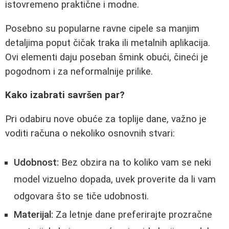
istovremeno praktične i modne.
Posebno su popularne ravne cipele sa manjim
detaljima poput čičak traka ili metalnih aplikacija.
Ovi elementi daju poseban šmink obući, čineći je
pogodnom i za neformalnije prilike.
Kako izabrati savršen par?
Pri odabiru nove obuće za toplije dane, važno je
voditi računa o nekoliko osnovnih stvari:
Udobnost:
Bez obzira na to koliko vam se neki
model vizuelno dopada, uvek proverite da li vam
odgovara što se tiče udobnosti.
Materijal:
Za letnje dane preferirajte prozračne