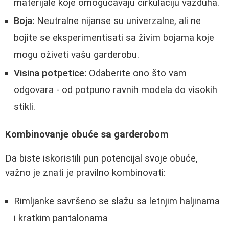
materijale koje omogućavaju cirkulaciju vazduha.
Boja:
Neutralne nijanse su univerzalne, ali ne
bojite se eksperimentisati sa živim bojama koje
mogu oživeti vašu garderobu.
Visina potpetice:
Odaberite ono što vam
odgovara - od potpuno ravnih modela do visokih
stikli.
Kombinovanje obuće sa garderobom
Da biste iskoristili pun potencijal svoje obuće,
važno je znati je pravilno kombinovati:
Rimljanke savršeno se slažu sa letnjim haljinama
i kratkim pantalonama