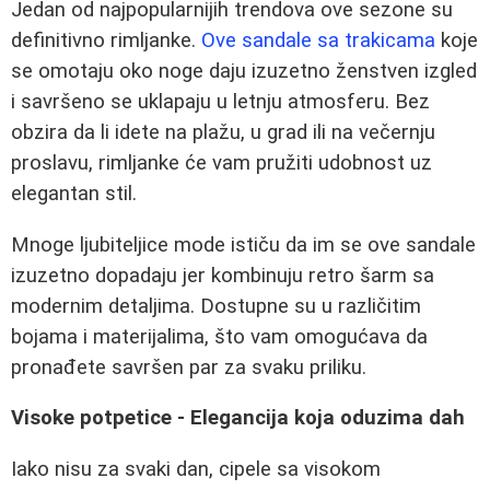
Jedan od najpopularnijih trendova ove sezone su
definitivno rimljanke.
Ove sandale sa trakicama
koje
se omotaju oko noge daju izuzetno ženstven izgled
i savršeno se uklapaju u letnju atmosferu. Bez
obzira da li idete na plažu, u grad ili na večernju
proslavu, rimljanke će vam pružiti udobnost uz
elegantan stil.
Mnoge ljubiteljice mode ističu da im se ove sandale
izuzetno dopadaju jer kombinuju retro šarm sa
modernim detaljima. Dostupne su u različitim
bojama i materijalima, što vam omogućava da
pronađete savršen par za svaku priliku.
Visoke potpetice - Elegancija koja oduzima dah
Iako nisu za svaki dan, cipele sa visokom