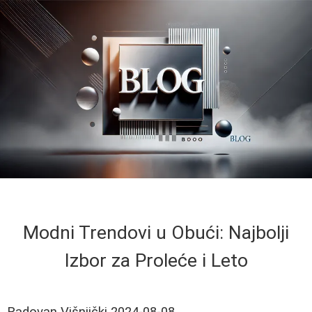
Modni Trendovi u Obući: Najbolji
Izbor za Proleće i Leto
Radovan Višnjički
2024-08-08