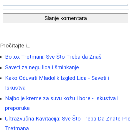
Slanje komentara
Pročitajte i...
Botox Tretmani: Sve Što Treba da Znaš
Saveti za negu lica i šminkanje
Kako Očuvati Mladolik Izgled Lica - Saveti i
Iskustva
Najbolje kreme za suvu kožu i bore - Iskustva i
preporuke
Ultrazvučna Kavitacija: Sve Što Treba Da Znate Pre
Tretmana