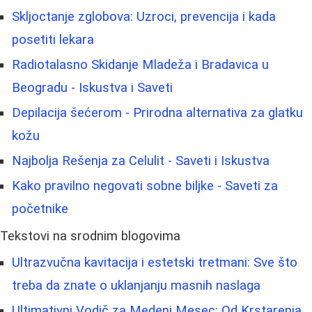
Skljoctanje zglobova: Uzroci, prevencija i kada
posetiti lekara
Radiotalasno Skidanje Mladeža i Bradavica u
Beogradu - Iskustva i Saveti
Depilacija šećerom - Prirodna alternativa za glatku
kožu
Najbolja Rešenja za Celulit - Saveti i Iskustva
Kako pravilno negovati sobne biljke - Saveti za
početnike
Tekstovi na srodnim blogovima
Ultrazvučna kavitacija i estetski tretmani: Sve što
treba da znate o uklanjanju masnih naslaga
Ultimativni Vodič za Medeni Mesec: Od Krstarenja