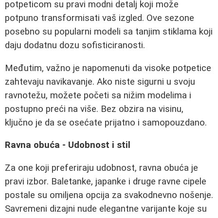
potpeticom su pravi modni detalj koji može
potpuno transformisati vaš izgled. Ove sezone
posebno su popularni modeli sa tanjim stiklama koji
daju dodatnu dozu sofisticiranosti.
Međutim, važno je napomenuti da visoke potpetice
zahtevaju navikavanje. Ako niste sigurni u svoju
ravnotežu, možete početi sa nižim modelima i
postupno preći na više. Bez obzira na visinu,
ključno je da se osećate prijatno i samopouzdano.
Ravna obuća - Udobnost i stil
Za one koji preferiraju udobnost, ravna obuća je
pravi izbor. Baletanke, japanke i druge ravne cipele
postale su omiljena opcija za svakodnevno nošenje.
Savremeni dizajni nude elegantne varijante koje su