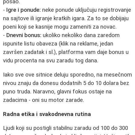
posao.
-
Igre i ponude:
neke ponude uključuju registrovanje
na sajtove ili igranje kratkih igara. Za to se dobijaju
poeni koji se kasnije mogu zameniti za novac.
-
Dnevni bonus:
ukoliko nekoliko dana zaredom
ispunite listu obaveza (klik na reklame, jedan
završen zadatak i sl.), platforma vam daje bonus u
vidu procenta na svu zaradu tog dana.
Iako sve ove sitnice deluju sporedno, na mesečnom
nivou znaju da donesu dodatnih 5 do 10 dolara bez
puno truda. Naravno, glavni fokus ostaje na
zadacima - oni su motor zarade.
Radna etika i svakodnevna rutina
Ljudi koji su postigli stabilnu zaradu od 100 do 300