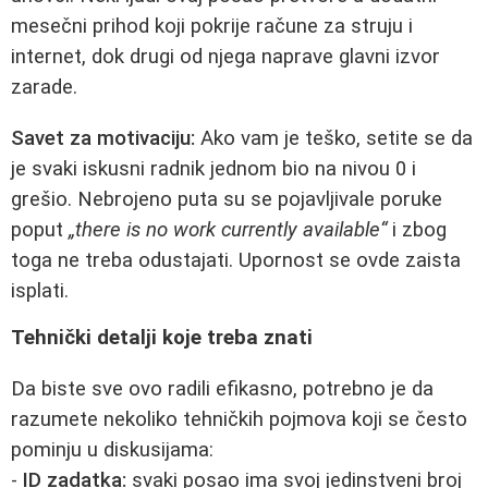
mesečni prihod koji pokrije račune za struju i
internet, dok drugi od njega naprave glavni izvor
zarade.
Savet za motivaciju:
Ako vam je teško, setite se da
je svaki iskusni radnik jednom bio na nivou 0 i
grešio. Nebrojeno puta su se pojavljivale poruke
poput
„there is no work currently available“
i zbog
toga ne treba odustajati. Upornost se ovde zaista
isplati.
Tehnički detalji koje treba znati
Da biste sve ovo radili efikasno, potrebno je da
razumete nekoliko tehničkih pojmova koji se često
pominju u diskusijama:
-
ID zadatka:
svaki posao ima svoj jedinstveni broj