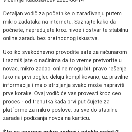
Detaljan vodič za početnike o zarađivanju putem
mikro zadataka na internetu. Saznajte kako da
počnete, napredujete kroz nivoe i ostvarite stabilnu
online zaradu bez prethodnog iskustva.
Ukoliko svakodnevno provodite sate za računarom
i razmišljate o načinima da to vreme pretvorite u
novac, mikro zadaci online mogu biti pravo rešenje.
Iako na prvi pogled deluju komplikovano, uz pravilne
informacije i malo strpljenja svako može napraviti
prve korake. Ovaj vodič će vas provesti kroz ceo
proces - od trenutka kada prvi put čujete za
platforme za mikro poslove, pa sve do stabilne
zarade i podizanja novca na karticu.
Šta su zapravo mikro zadaci i odakle početi?