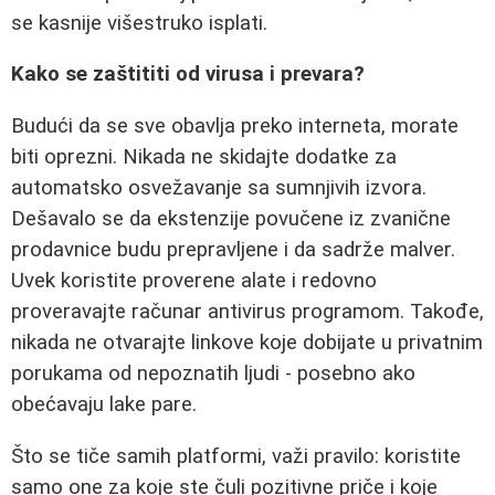
se kasnije višestruko isplati.
Kako se zaštititi od virusa i prevara?
Budući da se sve obavlja preko interneta, morate
biti oprezni. Nikada ne skidajte dodatke za
automatsko osvežavanje sa sumnjivih izvora.
Dešavalo se da ekstenzije povučene iz zvanične
prodavnice budu prepravljene i da sadrže malver.
Uvek koristite proverene alate i redovno
proveravajte računar antivirus programom. Takođe,
nikada ne otvarajte linkove koje dobijate u privatnim
porukama od nepoznatih ljudi - posebno ako
obećavaju lake pare.
Što se tiče samih platformi, važi pravilo: koristite
samo one za koje ste čuli pozitivne priče i koje