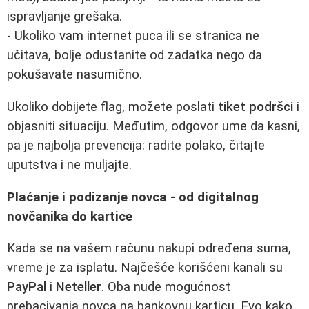
ispravljanje grešaka.
- Ukoliko vam internet puca ili se stranica ne
učitava, bolje odustanite od zadatka nego da
pokušavate nasumično.
Ukoliko dobijete flag, možete poslati
tiket podršci
i
objasniti situaciju. Međutim, odgovor ume da kasni,
pa je najbolja prevencija: radite polako, čitajte
uputstva i ne muljajte.
Plaćanje i podizanje novca - od digitalnog
novčanika do kartice
Kada se na vašem računu nakupi određena suma,
vreme je za isplatu. Najčešće korišćeni kanali su
PayPal
i
Neteller
. Oba nude mogućnost
prebacivanja novca na bankovnu karticu. Evo kako