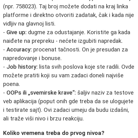
(npr. 758023). Taj broj možete dodati na kraj linka
platforme i direktno otvoriti zadatak, čak i kada nije
vidljiv na glavnoj listi.
-
Give up:
dugme za odustajanje. Koristite ga kada
naiđete na prepreku - nećete izgubiti napredak.
-
Accuracy:
procenat tačnosti. On je presudan za
napredovanje i bonuse.
-
Job history:
lista svih poslova koje ste radili. Ovde
možete pratiti koji su vam zadaci doneli najviše
poena.
-
OOPs ili „svemirske krave“:
šaljiv naziv za testove
veb aplikacija (poput onih gde treba da se ulogujete
i testirate sajt). Ovi zadaci umeju da budu izdašni,
ali traže viši nivo i brzu reakciju.
Koliko vremena treba do prvog nivoa?