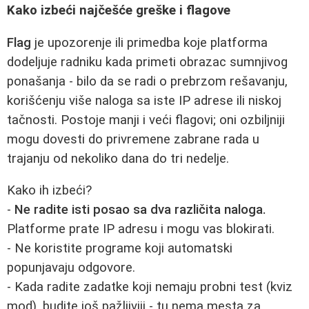
Kako izbeći najčešće greške i flagove
Flag
je upozorenje ili primedba koje platforma
dodeljuje radniku kada primeti obrazac sumnjivog
ponašanja - bilo da se radi o prebrzom rešavanju,
korišćenju više naloga sa iste IP adrese ili niskoj
tačnosti. Postoje manji i veći flagovi; oni ozbiljniji
mogu dovesti do privremene zabrane rada u
trajanju od nekoliko dana do tri nedelje.
Kako ih izbeći?
-
Ne radite isti posao sa dva različita naloga.
Platforme prate IP adresu i mogu vas blokirati.
- Ne koristite programe koji automatski
popunjavaju odgovore.
- Kada radite zadatke koji nemaju probni test (kviz
mod), budite još pažljiviji - tu nema mesta za