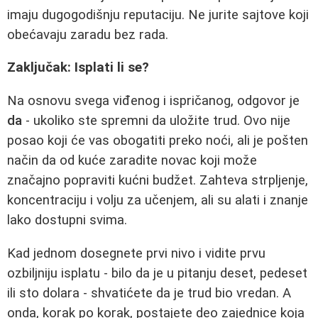
imaju dugogodišnju reputaciju. Ne jurite sajtove koji
obećavaju zaradu bez rada.
Zaključak: Isplati li se?
Na osnovu svega viđenog i ispričanog, odgovor je
da
- ukoliko ste spremni da uložite trud. Ovo nije
posao koji će vas obogatiti preko noći, ali je pošten
način da od kuće zaradite novac koji može
značajno popraviti kućni budžet. Zahteva strpljenje,
koncentraciju i volju za učenjem, ali su alati i znanje
lako dostupni svima.
Kad jednom dosegnete prvi nivo i vidite prvu
ozbiljniju isplatu - bilo da je u pitanju deset, pedeset
ili sto dolara - shvatićete da je trud bio vredan. A
onda, korak po korak, postajete deo zajednice koja