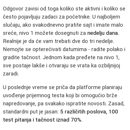
Odgovor zavisi od toga koliko ste aktivni i koliko se
često pojavljuju zadaci za početnike. U najboljem
slučaju, ako svakodnevno pratite sajt i imate malo
sreće, nivo 1 možete dosegnuti za
nedelju dana
.
Realnije je da će vam trebati dve do tri nedelje.
Nemojte se opterećivati datumima - radite polako i
gradite tačnost. Jednom kada pređete na nivo 1,
sve postaje lakše i otvaraju se vrata ka ozbiljnijoj
zaradi.
U poslednje vreme se priča da platforme planiraju
uvođenje prijemnog testa koji bi omogućio brže
napredovanje, pa svakako ispratite novosti. Zasad,
standardni put je jasan:
5 različitih poslova, 100
test pitanja i tačnost iznad 70%
.