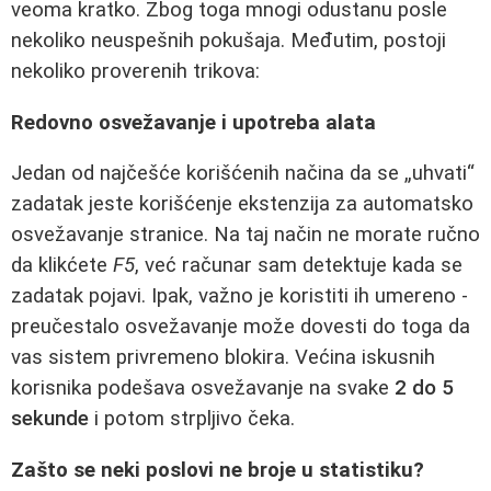
veoma kratko. Zbog toga mnogi odustanu posle
nekoliko neuspešnih pokušaja. Međutim, postoji
nekoliko proverenih trikova:
Redovno osvežavanje i upotreba alata
Jedan od najčešće korišćenih načina da se „uhvati“
zadatak jeste korišćenje ekstenzija za automatsko
osvežavanje stranice. Na taj način ne morate ručno
da klikćete
F5
, već računar sam detektuje kada se
zadatak pojavi. Ipak, važno je koristiti ih umereno -
preučestalo osvežavanje može dovesti do toga da
vas sistem privremeno blokira. Većina iskusnih
korisnika podešava osvežavanje na svake
2 do 5
sekunde
i potom strpljivo čeka.
Zašto se neki poslovi ne broje u statistiku?