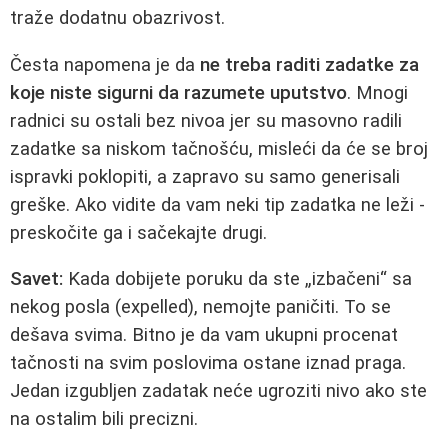
traže dodatnu obazrivost.
Česta napomena je da
ne treba raditi zadatke za
koje niste sigurni da razumete uputstvo
. Mnogi
radnici su ostali bez nivoa jer su masovno radili
zadatke sa niskom tačnošću, misleći da će se broj
ispravki poklopiti, a zapravo su samo generisali
greške. Ako vidite da vam neki tip zadatka ne leži -
preskočite ga i sačekajte drugi.
Savet:
Kada dobijete poruku da ste „izbačeni“ sa
nekog posla (expelled), nemojte paničiti. To se
dešava svima. Bitno je da vam ukupni procenat
tačnosti na svim poslovima ostane iznad praga.
Jedan izgubljen zadatak neće ugroziti nivo ako ste
na ostalim bili precizni.