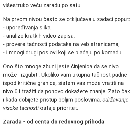
višestruko veću zaradu po satu.
Na prvom nivou često se otključavaju zadaci poput:
- upoređivanja slika,
- analize kratkih video zapisa,
- provere tačnosti podataka na veb stranicama,
- i mnogi drugi poslovi koji se plaćaju po komadu.
Ono što mnoge zbuni jeste činjenica da se nivo
može i izgubiti. Ukoliko vam ukupna tačnost padne
ispod kritične granice, sistem vas može vratiti na
nivo 0 i tražiti da ponovo dokažete znanje. Zato čak
i kada dobijete pristup boljim poslovima,
održavanje
visoke tačnosti
ostaje prioritet.
Zarada - od centa do redovnog prihoda