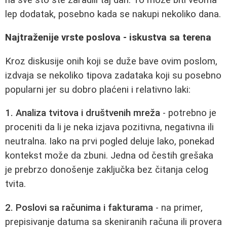
lep dodatak, posebno kada se nakupi nekoliko dana.
Najtraženije vrste poslova - iskustva sa terena
Kroz diskusije onih koji se duže bave ovim poslom,
izdvaja se nekoliko tipova zadataka koji su posebno
popularni jer su dobro plaćeni i relativno laki:
1. Analiza tvitova i društvenih mreža
- potrebno je
proceniti da li je neka izjava pozitivna, negativna ili
neutralna. Iako na prvi pogled deluje lako, ponekad
kontekst može da zbuni. Jedna od čestih grešaka
je prebrzo donošenje zaključka bez čitanja celog
tvita.
2. Poslovi sa računima i fakturama
- na primer,
prepisivanje datuma sa skeniranih računa ili provera