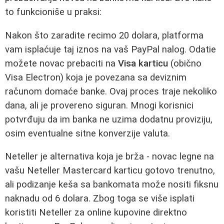
to funkcioniše u praksi:
Nakon što zaradite recimo 20 dolara, platforma
vam isplaćuje taj iznos na vaš PayPal nalog. Odatie
možete novac prebaciti na
Visa karticu
(obično
Visa Electron) koja je povezana sa deviznim
računom domaće banke. Ovaj proces traje nekoliko
dana, ali je provereno siguran. Mnogi korisnici
potvrđuju da im banka ne uzima dodatnu proviziju,
osim eventualne sitne konverzije valuta.
Neteller je alternativa koja je brža - novac legne na
vašu Neteller Mastercard karticu gotovo trenutno,
ali podizanje keša sa bankomata može nositi fiksnu
naknadu od 6 dolara. Zbog toga se više isplati
koristiti Neteller za online kupovine direktno