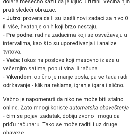
dolara mesečno kažu da je ključ u rutini. Većina njih
prati sledeći obrazac:
-
Jutro:
provera da li su izašli novi zadaci za nivo 0
ili više, hvatanje onih koji brzo nestaju.
-
Pre podne:
rad na zadacima koji se osvežavaju u
intervalima, kao što su upoređivanja ili analize
tvitova.
-
Veče:
fokus na poslove koji masovno izlaze u
večernjim satima, poput vina ili računa.
-
Vikendom:
obično je manje posla, pa se tada radi
održavanje - klik na reklame, igranje igara i slično.
Važno je napomenuti da niko ne može biti stalno
online. Zato mnogi koriste
automatska obaveštenja
- čim se pojavi zadatak, dobiju zvono i mogu da
priđu računaru. Tako se može raditi i uz druge
obaveze.