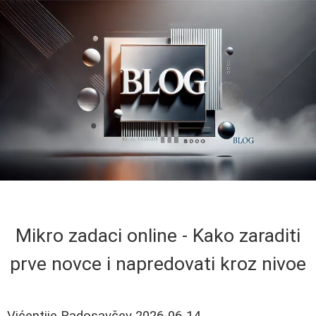
Mikro zadaci online - Kako zaraditi
prve novce i napredovati kroz nivoe
Vićentije Radosavčev
2026-06-14