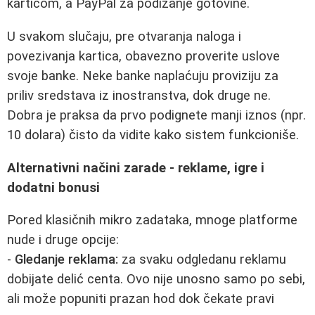
karticom, a PayPal za podizanje gotovine.
U svakom slučaju, pre otvaranja naloga i
povezivanja kartica, obavezno proverite uslove
svoje banke. Neke banke naplaćuju proviziju za
priliv sredstava iz inostranstva, dok druge ne.
Dobra je praksa da prvo podignete manji iznos (npr.
10 dolara) čisto da vidite kako sistem funkcioniše.
Alternativni načini zarade - reklame, igre i
dodatni bonusi
Pored klasičnih mikro zadataka, mnoge platforme
nude i druge opcije:
-
Gledanje reklama:
za svaku odgledanu reklamu
dobijate delić centa. Ovo nije unosno samo po sebi,
ali može popuniti prazan hod dok čekate pravi