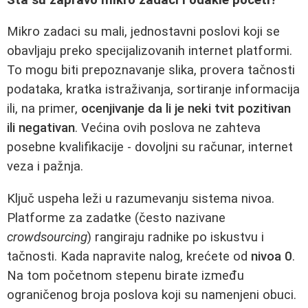
Mikro zadaci su mali, jednostavni poslovi koji se
obavljaju preko specijalizovanih internet platformi.
To mogu biti prepoznavanje slika, provera tačnosti
podataka, kratka istraživanja, sortiranje informacija
ili, na primer,
ocenjivanje da li je neki tvit pozitivan
ili negativan
. Većina ovih poslova ne zahteva
posebne kvalifikacije - dovoljni su računar, internet
veza i pažnja.
Ključ uspeha leži u razumevanju sistema nivoa.
Platforme za zadatke (često nazivane
crowdsourcing
) rangiraju radnike po iskustvu i
tačnosti. Kada napravite nalog, krećete od
nivoa 0
.
Na tom početnom stepenu birate između
ograničenog broja poslova koji su namenjeni obuci.