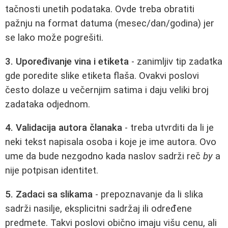
tačnosti unetih podataka. Ovde treba obratiti
pažnju na format datuma (mesec/dan/godina) jer
se lako može pogrešiti.
3. Upoređivanje vina i etiketa
- zanimljiv tip zadatka
gde poredite slike etiketa flaša. Ovakvi poslovi
često dolaze u večernjim satima i daju veliki broj
zadataka odjednom.
4. Validacija autora članaka
- treba utvrditi da li je
neki tekst napisala osoba i koje je ime autora. Ovo
ume da bude nezgodno kada naslov sadrži reč
by
a
nije potpisan identitet.
5. Zadaci sa slikama
- prepoznavanje da li slika
sadrži nasilje, eksplicitni sadržaj ili određene
predmete. Takvi poslovi obično imaju višu cenu, ali