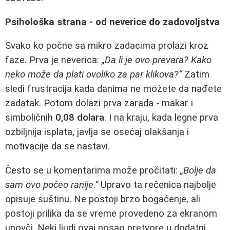
Psihološka strana - od neverice do zadovoljstva
Svako ko počne sa mikro zadacima prolazi kroz
faze. Prva je neverica:
„Da li je ovo prevara? Kako
neko može da plati ovoliko za par klikova?“
Zatim
sledi frustracija kada danima ne možete da nađete
zadatak. Potom dolazi prva zarada - makar i
simboličnih
0,08 dolara
. I na kraju, kada legne prva
ozbiljnija isplata, javlja se osećaj olakšanja i
motivacije da se nastavi.
Često se u komentarima može pročitati:
„Bolje da
sam ovo počeo ranije.“
Upravo ta rečenica najbolje
opisuje suštinu. Ne postoji brzo bogaćenje, ali
postoji prilika da se vreme provedeno za ekranom
unovči. Neki ljudi ovaj posao pretvore u dodatni