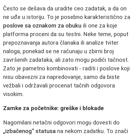
Često se dešava da uradite ceo zadatak, a da on
ne uđe u istoriju. To je posebno karakteristično za
poslove sa oznakom za obuku
ili one za koje
platforma proceni da su testni. Neke teme, poput
prepoznavanja autora članaka ili analize tviter
naloga, ponekad se ne računaju u zbirni broj
završenih zadataka, ali zato mogu podići tačnost.
Zato je pametno kombinovati - raditi i poslove koji
nisu obavezni za napredovanje, samo da biste
vežbali i održavali procenat tačnih odgovora
visokim.
Zamke za početnike: greške i blokade
Nagomilani netačni odgovori mogu dovesti do
„izbačenog“ statusa
na nekom zadatku. To znači