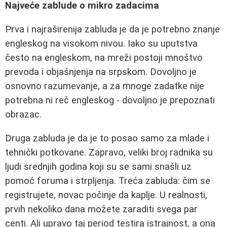
Najveće zablude o mikro zadacima
Prva i najraširenija zabluda je da je potrebno znanje
engleskog na visokom nivou. Iako su uputstva
često na engleskom, na mreži postoji mnoštvo
prevoda i objašnjenja na srpskom. Dovoljno je
osnovno razumevanje, a za mnoge zadatke nije
potrebna ni reč engleskog - dovoljno je prepoznati
obrazac.
Druga zabluda je da je to posao samo za mlade i
tehnički potkovane. Zapravo, veliki broj radnika su
ljudi srednjih godina koji su se sami snašli uz
pomoć foruma i strpljenja. Treća zabluda: čim se
registrujete, novac počinje da kaplje. U realnosti,
prvih nekoliko dana možete zaraditi svega par
centi. Ali upravo taj period testira istrajnost, a ona