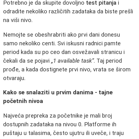
Potrebno je da skupite dovoljno
test pitanja
i
odradite nekoliko različitih zadataka da biste prešli
na viši nivo.
Nemojte se obeshrabriti ako prvi dani donesu
samo nekoliko centi. Svi iskusni radnici pamte
period kada su po ceo dan osvežavali stranicu i
čekali da se pojavi
„1 available task“
. Taj period
prođe, a kada dostignete prvi nivo, vrata se širom
otvaraju.
Kako se snalaziti u prvim danima - tajne
početnih nivoa
Najveća prepreka za početnike je mali broj
dostupnih zadataka na nivou 0. Platforme ih
puštaju u talasima, često ujutru ili uveče, i traju