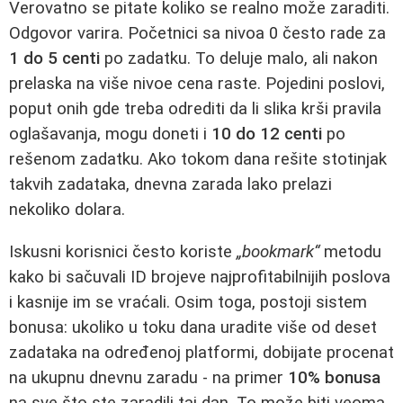
Verovatno se pitate koliko se realno može zaraditi.
Odgovor varira. Početnici sa nivoa 0 često rade za
1 do 5 centi
po zadatku. To deluje malo, ali nakon
prelaska na više nivoe cena raste. Pojedini poslovi,
poput onih gde treba odrediti da li slika krši pravila
oglašavanja, mogu doneti i
10 do 12 centi
po
rešenom zadatku. Ako tokom dana rešite stotinjak
takvih zadataka, dnevna zarada lako prelazi
nekoliko dolara.
Iskusni korisnici često koriste
„bookmark“
metodu
kako bi sačuvali ID brojeve najprofitabilnijih poslova
i kasnije im se vraćali. Osim toga, postoji sistem
bonusa: ukoliko u toku dana uradite više od deset
zadataka na određenoj platformi, dobijate procenat
na ukupnu dnevnu zaradu - na primer
10% bonusa
na sve što ste zaradili taj dan. To može biti veoma