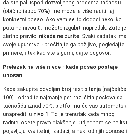
da ste pali ispod dozvoljenog procenta tačnosti
(obično ispod 70%) i ne možete više raditi taj
konkretni posao. Ako vam se to dogodi nekoliko
puta na nivou 0, možete izgubiti napredak. Zato je
zlatno pravilo:
nikada ne žurite
. Svaki zadatak ima
svoje uputstvo - pročitajte ga pažljivo, pogledajte
primere, i tek kad ste sigurni, dajte odgovor.
Prelazak na više nivoe - kada posao postaje
unosan
Kada sakupite dovoljan broj test pitanja (najčešće
100) i odradite najmanje pet različitih poslova sa
tačnošću iznad 70%, platforma će vas automatski
unaprediti u
nivo 1
. To je trenutak kada mnogi
radnici osete pravo olakšanje. Odjednom se na listi
pojavljuju kvalitetniji zadaci, a neki od njih donose i