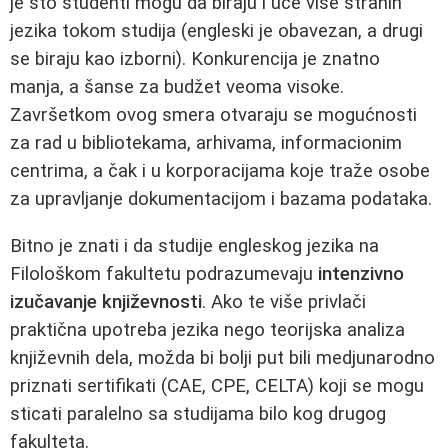
je što studenti mogu da biraju i uče više stranih
jezika tokom studija (engleski je obavezan, a drugi
se biraju kao izborni). Konkurencija je znatno
manja, a šanse za budžet veoma visoke.
Završetkom ovog smera otvaraju se mogućnosti
za rad u bibliotekama, arhivama, informacionim
centrima, a čak i u korporacijama koje traže osobe
za upravljanje dokumentacijom i bazama podataka.
Bitno je znati i da studije engleskog jezika na
Filološkom fakultetu podrazumevaju
intenzivno
izučavanje književnosti
. Ako te više privlači
praktična upotreba jezika nego teorijska analiza
književnih dela, možda bi bolji put bili medjunarodno
priznati sertifikati (CAE, CPE, CELTA) koji se mogu
sticati paralelno sa studijama bilo kog drugog
fakulteta.