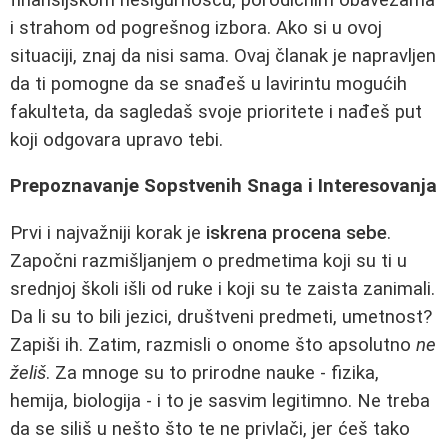
i strahom od pogrešnog izbora. Ako si u ovoj
situaciji, znaj da nisi sama. Ovaj članak je napravljen
da ti pomogne da se snađeš u lavirintu mogućih
fakulteta, da sagledaš svoje prioritete i nađeš put
koji odgovara upravo tebi.
Prepoznavanje Sopstvenih Snaga i Interesovanja
Prvi i najvažniji korak je
iskrena procena sebe
.
Započni razmišljanjem o predmetima koji su ti u
srednjoj školi išli od ruke i koji su te zaista zanimali.
Da li su to bili jezici, društveni predmeti, umetnost?
Zapiši ih. Zatim, razmisli o onome što apsolutno
ne
želiš
. Za mnoge su to prirodne nauke - fizika,
hemija, biologija - i to je sasvim legitimno. Ne treba
da se siliš u nešto što te ne privlači, jer ćeš tako