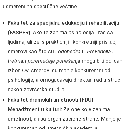
usmereni na specifične veštine.
Fakultet za specijalnu edukaciju i rehabilitaciju
(FASPER):
Ako te zanima psihologija i rad sa
ljudima, ali želiš praktičniji i konkretniji pristup,
smerovi kao što su
Logopedija
ili
Prevencija i
tretman poremećaja ponašanja
mogu biti odličan
izbor. Ovi smerovi su manje konkurentni od
psihologije, a omogućavaju direktan rad u struci
nakon završetka studija.
Fakultet dramskih umetnosti (FDU) -
Menadžment u kulturi:
Za one koje zanima
umetnost, ali sa organizacione strane. Manje je
konkurentan od umetničkih akademija.