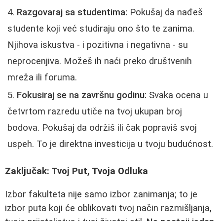
Razgovaraj sa studentima:
Pokušaj da nađeš
studente koji već studiraju ono što te zanima.
Njihova iskustva - i pozitivna i negativna - su
neprocenjiva. Možeš ih naći preko društvenih
mreža ili foruma.
Fokusiraj se na završnu godinu:
Svaka ocena u
četvrtom razredu utiče na tvoj ukupan broj
bodova. Pokušaj da održiš ili čak popraviš svoj
uspeh. To je direktna investicija u tvoju budućnost.
Zaključak: Tvoj Put, Tvoja Odluka
Izbor fakulteta nije samo izbor zanimanja; to je
izbor puta koji će oblikovati tvoj način razmišljanja,