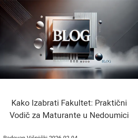
Kako Izabrati Fakultet: Praktični
Vodič za Maturante u Nedoumici
Radovan Višnjički
2026-02-04