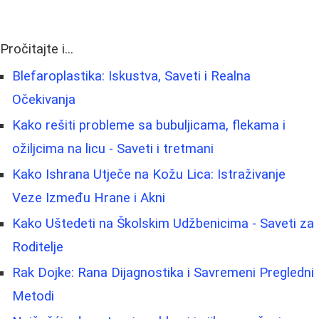
Pročitajte i...
Blefaroplastika: Iskustva, Saveti i Realna
Očekivanja
Kako rešiti probleme sa bubuljicama, flekama i
ožiljcima na licu - Saveti i tretmani
Kako Ishrana Utječe na Kožu Lica: Istraživanje
Veze Između Hrane i Akni
Kako Uštedeti na Školskim Udžbenicima - Saveti za
Roditelje
Rak Dojke: Rana Dijagnostika i Savremeni Pregledni
Metodi