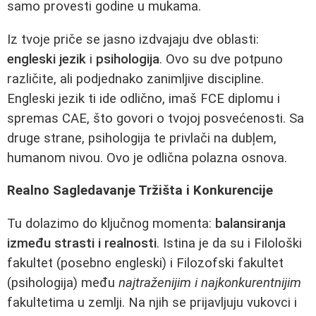
samo provesti godine u mukama.
Iz tvoje priče se jasno izdvajaju dve oblasti:
engleski jezik
i
psihologija
. Ovo su dve potpuno
različite, ali podjednako zanimljive discipline.
Engleski jezik ti ide odlično, imaš FCE diplomu i
spremas CAE, što govori o tvojoj posvećenosti. Sa
druge strane, psihologija te privlači na dubļem,
humanom nivou. Ovo je odlična polazna osnova.
Realno Sagledavanje Tržišta i Konkurencije
Tu dolazimo do ključnog momenta:
balansiranja
između strasti i realnosti
. Istina je da su i Filološki
fakultet (posebno engleski) i Filozofski fakultet
(psihologija) među
najtraženijim i najkonkurentnijim
fakultetima u zemlji. Na njih se prijavljuju vukovci i