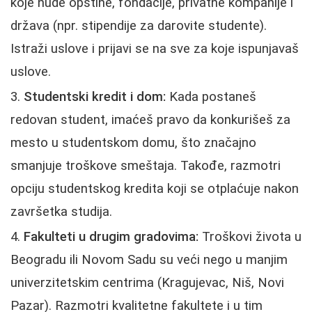
koje nude opštine, fondacije, privatne kompanije i
država (npr. stipendije za darovite studente).
Istraži uslove i prijavi se na sve za koje ispunjavaš
uslove.
Studentski kredit i dom:
Kada postaneš
redovan student, imaćeš pravo da konkurišeš za
mesto u studentskom domu, što značajno
smanjuje troškove smeštaja. Takođe, razmotri
opciju studentskog kredita koji se otplaćuje nakon
završetka studija.
Fakulteti u drugim gradovima:
Troškovi života u
Beogradu ili Novom Sadu su veći nego u manjim
univerzitetskim centrima (Kragujevac, Niš, Novi
Pazar). Razmotri kvalitetne fakultete i u tim