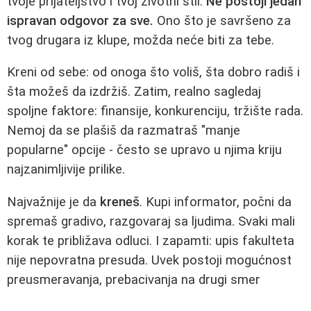
tvoje prijateljstvo i tvoj životni stil.
Ne postoji jedan
ispravan odgovor za sve.
Ono što je savršeno za
tvog drugara iz klupe, možda neće biti za tebe.
Kreni od sebe: od onoga što voliš, šta dobro radiš i
šta možeš da izdržiš. Zatim, realno sagledaj
spoljne faktore: finansije, konkurenciju, tržište rada.
Nemoj da se plašiš da razmatraš "manje
popularne" opcije - često se upravo u njima kriju
najzanimljivije prilike.
Najvažnije je da
kreneš
. Kupi informator, počni da
spremaš gradivo, razgovaraj sa ljudima. Svaki mali
korak te približava odluci. I zapamti: upis fakulteta
nije nepovratna presuda. Uvek postoji mogućnost
preusmeravanja, prebacivanja na drugi smer