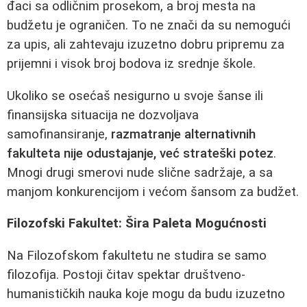
đaci sa odličnim prosekom, a broj mesta na
budžetu je ograničen. To ne znači da su nemogući
za upis, ali zahtevaju izuzetno dobru pripremu za
prijemni i visok broj bodova iz srednje škole.
Ukoliko se osećaš nesigurno u svoje šanse ili
finansijska situacija ne dozvoljava
samofinansiranje,
razmatranje alternativnih
fakulteta nije odustajanje, već strateški potez
.
Mnogi drugi smerovi nude slične sadržaje, a sa
manjom konkurencijom i većom šansom za budžet.
Filozofski Fakultet: Šira Paleta Mogućnosti
Na Filozofskom fakultetu ne studira se samo
filozofija. Postoji čitav spektar društveno-
humanističkih nauka koje mogu da budu izuzetno