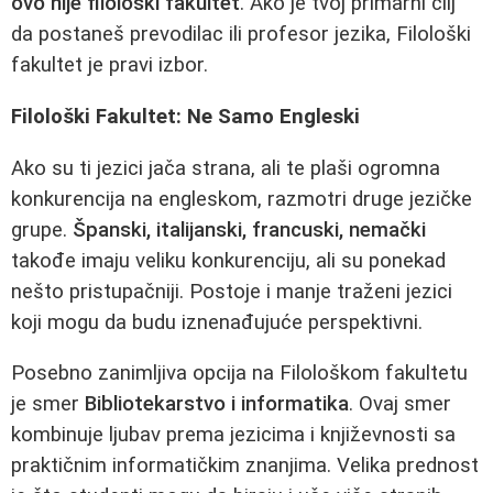
ovo nije filološki fakultet
. Ako je tvoj primarni cilj
da postaneš prevodilac ili profesor jezika, Filološki
fakultet je pravi izbor.
Filološki Fakultet: Ne Samo Engleski
Ako su ti jezici jača strana, ali te plaši ogromna
konkurencija na engleskom, razmotri druge jezičke
grupe.
Španski, italijanski, francuski, nemački
takođe imaju veliku konkurenciju, ali su ponekad
nešto pristupačniji. Postoje i manje traženi jezici
koji mogu da budu iznenađujuće perspektivni.
Posebno zanimljiva opcija na Filološkom fakultetu
je smer
Bibliotekarstvo i informatika
. Ovaj smer
kombinuje ljubav prema jezicima i književnosti sa
praktičnim informatičkim znanjima. Velika prednost