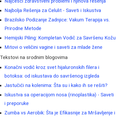
Najčešći zdravstveni problemi i njihova rešenja
Najbolja Rešenja za Celulit - Saveti i Iskustva
Brazilsko Podizanje Zadnjice: Vakum Terapija vs.
Prirodne Metode
Hemijski Piling: Kompletan Vodič za Savršenu Kožu
Mitovi o veličini vagine i saveti za mlade žene
Tekstovi na srodnim blogovima
Konačni vodič kroz svet hijaluronskih filera i
botoksa: od iskustava do savršenog izgleda
Jastučići na kolenima: Šta su i kako ih se rešiti?
Iskustva sa operacijom nosa (rinoplastika) - Saveti
i preporuke
Zumba vs Aerobik: Šta je Efikasnije za Mršavljenje i