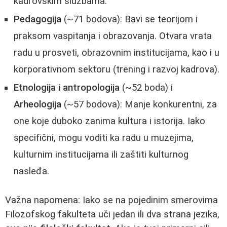
kadrovskim službama.
Pedagogija
(~71 bodova): Bavi se teorijom i
praksom vaspitanja i obrazovanja. Otvara vrata
radu u prosveti, obrazovnim institucijama, kao i u
korporativnom sektoru (trening i razvoj kadrova).
Etnologija i antropologija
(~52 boda) i
Arheologija
(~57 bodova): Manje konkurentni, za
one koje duboko zanima kultura i istorija. Iako
specifični, mogu voditi ka radu u muzejima,
kulturnim institucijama ili zaštiti kulturnog
nasleđa.
Važna napomena: Iako se na pojedinim smerovima
Filozofskog fakulteta uči jedan ili dva strana jezika,