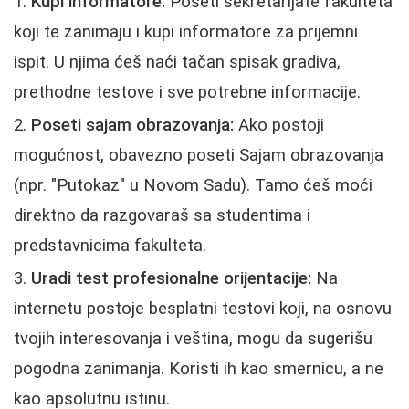
Kupi informatore:
Poseti sekretarijate fakulteta
koji te zanimaju i kupi informatore za prijemni
ispit. U njima ćeš naći tačan spisak gradiva,
prethodne testove i sve potrebne informacije.
Poseti sajam obrazovanja:
Ako postoji
mogućnost, obavezno poseti Sajam obrazovanja
(npr. "Putokaz" u Novom Sadu). Tamo ćeš moći
direktno da razgovaraš sa studentima i
predstavnicima fakulteta.
Uradi test profesionalne orijentacije:
Na
internetu postoje besplatni testovi koji, na osnovu
tvojih interesovanja i veština, mogu da sugerišu
pogodna zanimanja. Koristi ih kao smernicu, a ne
kao apsolutnu istinu.