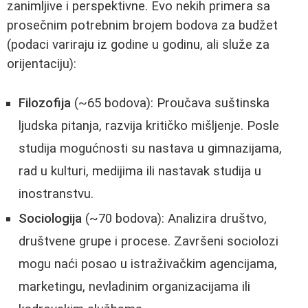
zanimljive i perspektivne. Evo nekih primera sa
prosečnim potrebnim brojem bodova za budžet
(podaci variraju iz godine u godinu, ali služe za
orijentaciju):
Filozofija
(~65 bodova): Proučava suštinska
ljudska pitanja, razvija kritičko mišljenje. Posle
studija mogućnosti su nastava u gimnazijama,
rad u kulturi, medijima ili nastavak studija u
inostranstvu.
Sociologija
(~70 bodova): Analizira društvo,
društvene grupe i procese. Završeni sociolozi
mogu naći posao u istraživačkim agencijama,
marketingu, nevladinim organizacijama ili