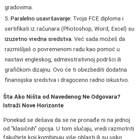
gradovima.
Paralelno usavršavanje:
Tvoja FCE diploma i
sertifikati iz računara (Photoshop, Word, Excel) su
izuzetno vredna sredstva
. Već sada možeš da
razmišljaš o povremenom radu kao pomoć u
nastavi engleskog, administrativnoj podršci ili
grafičkom dizajnu. Ovo će ti obezbediti dodatna
finansijska sredstva i dragoceno radno iskustvo.
Šta Ako Ništa od Navedenog Ne Odgovara?
Istraži Nove Horizonte
Ponekad se dešava da se ne pronađe ni na jednoj
od "klasičnih" opcija. U tom slučaju, vredi razmotriti
fakultete koji kombinuju više oblasti ili su usko