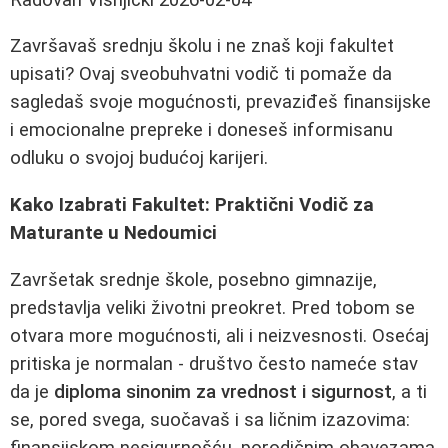
Završavaš srednju školu i ne znaš koji fakultet
upisati? Ovaj sveobuhvatni vodič ti pomaže da
sagledaš svoje mogućnosti, prevaziđeš finansijske
i emocionalne prepreke i doneseš informisanu
odluku o svojoj budućoj karijeri.
Kako Izabrati Fakultet: Praktični Vodič za
Maturante u Nedoumici
Završetak srednje škole, posebno gimnazije,
predstavlja veliki životni preokret. Pred tobom se
otvara more mogućnosti, ali i neizvesnosti. Osećaj
pritiska je normalan - društvo često nameće stav
da je
diploma sinonim za vrednost i sigurnost
, a ti
se, pored svega, suočavaš i sa ličnim izazovima:
finansijskom nesigurnošću, porodičnim obavezama