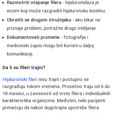
Razmotriti otapanje filera
- hijaluronidaza je
enzim koji može razgraditi hijaluronsku kiselinu.
Obratiti se drugom stručnjaku
- ako lekar ne
priznaje problem, potražite drugo mišljenje.
Dokumentovati promene
- fotografije i
medicinski zapisi mogu biti korisni u daljoj
komunikaciji.
Da li su fileri trajni?
Hijaluronski fileri
nisu trajni i postupno se
razgrađuju tokom vremena. Prosečno traju od 6 do
18 meseci, u zavisnosti od vrste filera i individualnih
karakteristika organizma. Međutim, neki pacijenti
primećuju da nakon dugotrajne upotrebe filera