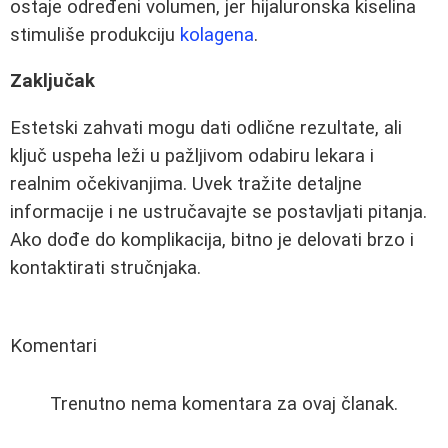
ostaje određeni volumen, jer hijaluronska kiselina
stimuliše produkciju
kolagena
.
Zaključak
Estetski zahvati mogu dati odlične rezultate, ali
ključ uspeha leži u pažljivom odabiru lekara i
realnim očekivanjima. Uvek tražite detaljne
informacije i ne ustručavajte se postavljati pitanja.
Ako dođe do komplikacija, bitno je delovati brzo i
kontaktirati stručnjaka.
Komentari
Trenutno nema komentara za ovaj članak.