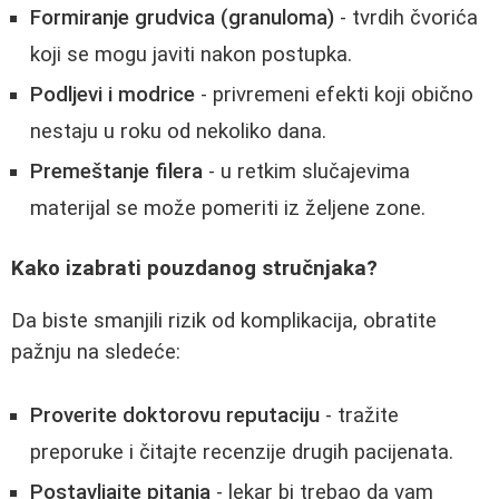
Formiranje grudvica (granuloma)
- tvrdih čvorića
koji se mogu javiti nakon postupka.
Podljevi i modrice
- privremeni efekti koji obično
nestaju u roku od nekoliko dana.
Premeštanje filera
- u retkim slučajevima
materijal se može pomeriti iz željene zone.
Kako izabrati pouzdanog stručnjaka?
Da biste smanjili rizik od komplikacija, obratite
pažnju na sledeće:
Proverite doktorovu reputaciju
- tražite
preporuke i čitajte recenzije drugih pacijenata.
Postavljajte pitanja
- lekar bi trebao da vam