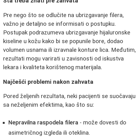
Šta treba znati pre zahvata
Pre nego što se odlučite na ubrizgavanje filera,
važno je detaljno se informisati o postupku.
Postupak podrazumeva ubrizgavanje hijaluronske
kiseline u kožu kako bi se popunile bore, dodao
volumen usnama ili izravnale konture lica. Međutim,
rezultati mogu varirati u zavisnosti od iskustva
lekara i kvaliteta korištenog materijala.
Najčešći problemi nakon zahvata
Pored željenih rezultata, neki pacijenti se suočavaju
sa neželjenim efektima, kao što su:
Nepravilna raspodela filera
- može dovesti do
asimetričnog izgleda ili oteklina.