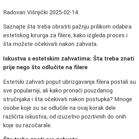
Radovan Višnjički
2025-02-14
Saznajte šta treba obratiti pažnju prilikom odabira
estetskog kirurga za filere, kako izgleda proces i
šta možete očekivati nakon zahvata.
Iskustva s estetskim zahvatima: Šta treba znati
prije nego što odlučite na filere
Estetski zahvati poput ubrizgavanja filera postali su
sve popularniji, ali kako pronaći pouzdanog
stručnjaka i šta očekivati nakon postupka? Mnoge
osobe koje su se odlučile na ovaj korak dele
različita iskustva, od izuzetno pozitivnih do onih
koje su razočarale.