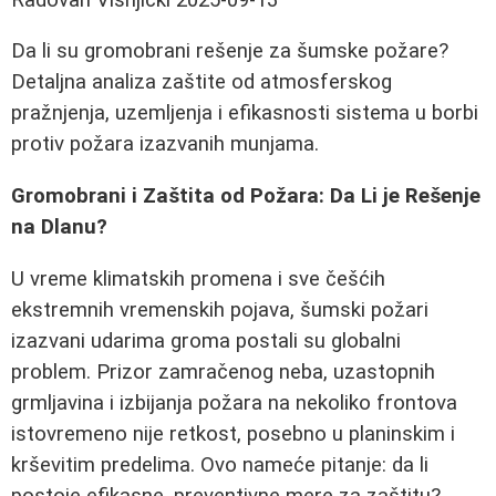
Da li su gromobrani rešenje za šumske požare?
Detaljna analiza zaštite od atmosferskog
pražnjenja, uzemljenja i efikasnosti sistema u borbi
protiv požara izazvanih munjama.
Gromobrani i Zaštita od Požara: Da Li je Rešenje
na Dlanu?
U vreme klimatskih promena i sve češćih
ekstremnih vremenskih pojava, šumski požari
izazvani udarima groma postali su globalni
problem. Prizor zamračenog neba, uzastopnih
grmljavina i izbijanja požara na nekoliko frontova
istovremeno nije retkost, posebno u planinskim i
krševitim predelima. Ovo nameće pitanje: da li
postoje efikasne, preventivne mere za zaštitu?