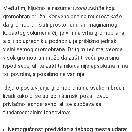
Međutim, ključno je razumeti
zonu zaštite
koju
gromobran pruža. Konvencionalna mudrost kaže
da gromobran štiti prostor unutar imaginarnog
kupastog volumena čiji je vrh na vrhu gromobrana,
a čiji poluprečnik u podnožju je približno jednak
visini samog gromobrana. Drugim rečima, veoma
visok gromobran može da zaštiti veću površinu
ispod sebe, ali ta zaštita nikada nije apsolutna ni na
toj površini, a posebno ne van nje.
Ideja o postavljanju gromobrana na svakom brdu i
livadi kako bi se sprečili šumski požari zvuči
privlačno jednostavno, ali se suočava sa
fundamentalnim izazovima:
Nemogućnost predviđanja tačnog mesta udara: