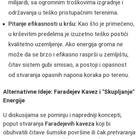
milijardi, sa ogromnim troškovima izgradnje i
održavanja u teško pristupačnim terenima.
Pitanje efikasnosti u kršu:
Kao što je primećeno,
u krševitim predelima je izuzetno teško postići
kvalitetno uzemljenje. Ako energija groma ne
može da se brzo i efikasno rasprši u zemljištu,
čitav sistem gubi smisao, a postoji i opasnost
od stvaranja opasnih napona koraka po terenu.
Alternativne Ideje: Faradejev Kavez i "Skupljanje"
Energije
U diskusijama se pominju i napredniji koncepti,
poput stvaranja
Faradejevih kaveza
koji bi
obuhvatili čitave šumske površine ili čak
pretvaranja