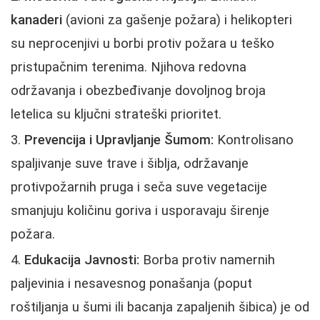
kanaderi
(avioni za gašenje požara) i helikopteri
su neprocenjivi u borbi protiv požara u teško
pristupačnim terenima. Njihova redovna
održavanja i obezbeđivanje dovoljnog broja
letelica su ključni strateški prioritet.
Prevencija i Upravljanje Šumom:
Kontrolisano
spaljivanje suve trave i šiblja, održavanje
protivpožarnih pruga i seča suve vegetacije
smanjuju količinu goriva i usporavaju širenje
požara.
Edukacija Javnosti:
Borba protiv namernih
paljevinia i nesavesnog ponašanja (poput
roštiljanja u šumi ili bacanja zapaljenih šibica) je od