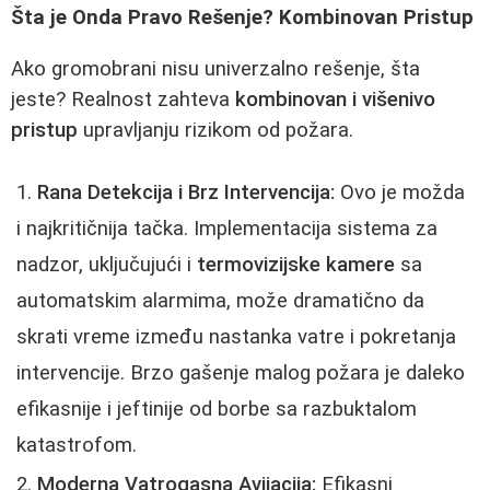
Šta je Onda Pravo Rešenje? Kombinovan Pristup
Ako gromobrani nisu univerzalno rešenje, šta
jeste? Realnost zahteva
kombinovan i višenivo
pristup
upravljanju rizikom od požara.
Rana Detekcija i Brz Intervencija:
Ovo je možda
i najkritičnija tačka. Implementacija sistema za
nadzor, uključujući i
termovizijske kamere
sa
automatskim alarmima, može dramatično da
skrati vreme između nastanka vatre i pokretanja
intervencije. Brzo gašenje malog požara je daleko
efikasnije i jeftinije od borbe sa razbuktalom
katastrofom.
Moderna Vatrogasna Avijacija:
Efikasni