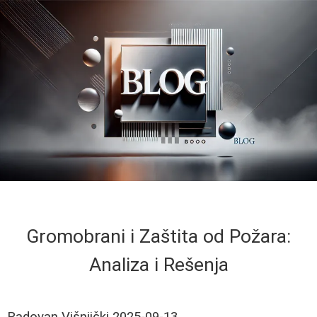
Gromobrani i Zaštita od Požara:
Analiza i Rešenja
Radovan Višnjički
2025-09-13