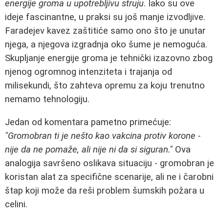
energije groma u upotrebljivu struju
. Iako su ove
ideje fascinantne, u praksi su još manje izvodljive.
Faradejev kavez zaštitiće samo ono što je unutar
njega, a njegova izgradnja oko šume je nemoguća.
Skupljanje energije groma je tehnički izazovno zbog
njenog ogromnog intenziteta i trajanja od
milisekundi, što zahteva opremu za koju trenutno
nemamo tehnologiju.
Jedan od komentara pametno primećuje:
"Gromobran ti je nešto kao vakcina protiv korone -
nije da ne pomaže, ali nije ni da si siguran."
Ova
analogija savršeno oslikava situaciju - gromobran je
koristan alat za specifične scenarije, ali ne i čarobni
štap koji može da reši problem šumskih požara u
celini.