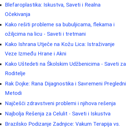
Blefaroplastika: Iskustva, Saveti i Realna
Očekivanja
Kako rešiti probleme sa bubuljicama, flekama i
ožiljcima na licu - Saveti i tretmani
Kako Ishrana Utječe na Kožu Lica: Istraživanje
Veze Između Hrane i Akni
Kako Uštedeti na Školskim Udžbenicima - Saveti za
Roditelje
Rak Dojke: Rana Dijagnostika i Savremeni Pregledni
Metodi
Najčešći zdravstveni problemi i njihova rešenja
Najbolja Rešenja za Celulit - Saveti i Iskustva
Brazilsko Podizanje Zadnjice: Vakum Terapija vs.