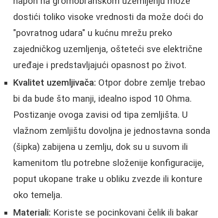
napon na gromobranskom uzemljenju može
dostići toliko visoke vrednosti da može doći do
"povratnog udara" u kućnu mrežu preko
zajedničkog uzemljenja, ošteteći sve električne
uređaje i predstavljajući opasnost po život.
Kvalitet uzemljivača:
Otpor dobre zemlje trebao
bi da bude što manji, idealno ispod 10 Ohma.
Postizanje ovoga zavisi od tipa zemljišta. U
vlažnom zemljištu dovoljna je jednostavna sonda
(šipka) zabijena u zemlju, dok su u suvom ili
kamenitom tlu potrebne složenije konfiguracije,
poput ukopane trake u obliku zvezde ili konture
oko temelja.
Materiali:
Koriste se pocinkovani čelik ili bakar