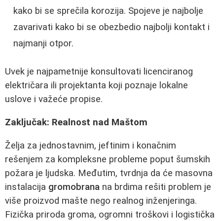
kako bi se sprečila korozija. Spojeve je najbolje
zavarivati kako bi se obezbedio najbolji kontakt i
najmanji otpor.
Uvek je najpametnije konsultovati licenciranog
električara ili projektanta koji poznaje lokalne
uslove i važeće propise.
Zaključak: Realnost nad Maštom
Želja za jednostavnim, jeftinim i konačnim
rešenjem za kompleksne probleme poput šumskih
požara je ljudska. Međutim, tvrdnja da će masovna
instalacija
gromobrana
na brdima rešiti problem je
više proizvod mašte nego realnog inženjeringa.
Fizička priroda groma, ogromni troškovi i logistička