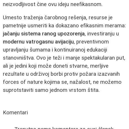
neizvodljivost čine ovu ideju neefikasnom.
Umesto traženja čarobnog rešenja, resurse je
pametnije usmeriti ka dokazano efikasnim merama:
jačanju sistema ranog upozorenja
, investiranju u
modernu vatrogasnu avijaciju
, preventivnom
upravljanju šumama i kontinuiranoj edukaciji
stanovništva. Ovo je teži i manje spektakularan put,
ali je jedini koji može doneti stvarne, merljive
rezultate u održivoj borbi protiv požara izazvanih
forces of nature kojima se, nažalost, ne možemo
suprotstaviti samo jednom vrstom štita.
Komentari