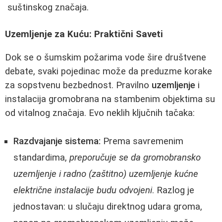
suštinskog značaja.
Uzemljenje za Kuću: Praktični Saveti
Dok se o šumskim požarima vode šire društvene
debate, svaki pojedinac može da preduzme korake
za sopstvenu bezbednost. Pravilno
uzemljenje
i
instalacija gromobrana na stambenim objektima su
od vitalnog značaja. Evo neklih ključnih tačaka:
Razdvajanje sistema:
Prema savremenim
standardima,
preporučuje se da gromobransko
uzemljenje i radno (zaštitno) uzemljenje kućne
električne instalacije budu odvojeni
. Razlog je
jednostavan: u slučaju direktnog udara groma,