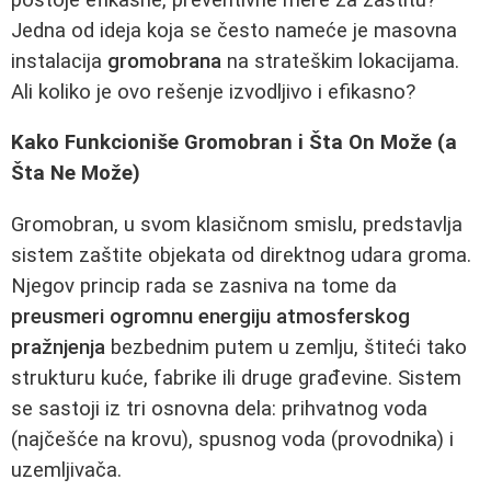
Jedna od ideja koja se često nameće je masovna
instalacija
gromobrana
na strateškim lokacijama.
Ali koliko je ovo rešenje izvodljivo i efikasno?
Kako Funkcioniše Gromobran i Šta On Može (a
Šta Ne Može)
Gromobran, u svom klasičnom smislu, predstavlja
sistem zaštite objekata od direktnog udara groma.
Njegov princip rada se zasniva na tome da
preusmeri ogromnu energiju atmosferskog
pražnjenja
bezbednim putem u zemlju, štiteći tako
strukturu kuće, fabrike ili druge građevine. Sistem
se sastoji iz tri osnovna dela: prihvatnog voda
(najčešće na krovu), spusnog voda (provodnika) i
uzemljivača.