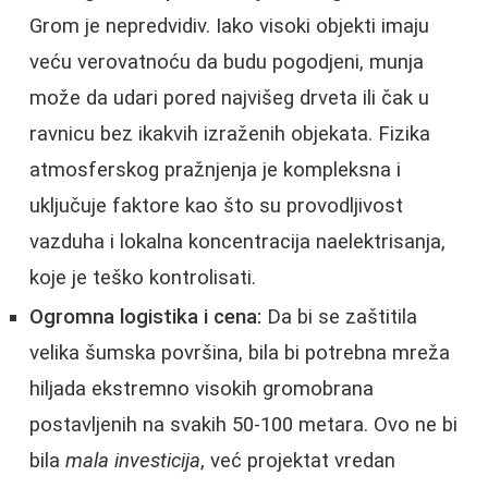
Grom je nepredvidiv. Iako visoki objekti imaju
veću verovatnoću da budu pogodjeni, munja
može da udari pored najvišeg drveta ili čak u
ravnicu bez ikakvih izraženih objekata. Fizika
atmosferskog pražnjenja je kompleksna i
uključuje faktore kao što su provodljivost
vazduha i lokalna koncentracija naelektrisanja,
koje je teško kontrolisati.
Ogromna logistika i cena:
Da bi se zaštitila
velika šumska površina, bila bi potrebna mreža
hiljada ekstremno visokih gromobrana
postavljenih na svakih 50-100 metara. Ovo ne bi
bila
mala investicija
, već projektat vredan