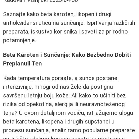
Saznajte kako beta karoten, likopen i drugi
antioksidansi utiču na sunčanje. Ispitivanja različitih
preparata, iskustva korisnika i saveti za prirodno
potamnjenje.
Beta Karoten i Sunčanje: Kako Bezbedno Dobiti
Preplanuli Ten
Kada temperatura poraste, a sunce postane
intenzivnije, mnogi od nas žele da postignu
savršenu letnju boju kože. Ali kako to učiniti bez
rizika od opekotina, alergija ili neuravnoteženog
tena? U ovom detaljnom vodiču, istražujemo ulogu
beta karotena, likopena i drugih supstanci u
procesu sunčanja, analiziramo popularne preparate
sa tržišta i delimo korisne savete za postizanje