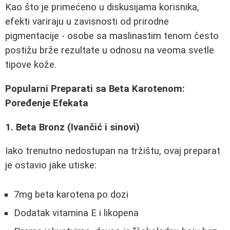
Kao što je primećeno u diskusijama korisnika,
efekti variraju u zavisnosti od prirodne
pigmentacije - osobe sa maslinastim tenom često
postižu brže rezultate u odnosu na veoma svetle
tipove kože.
Popularni Preparati sa Beta Karotenom:
Poređenje Efekata
1. Beta Bronz (Ivančić i sinovi)
Iako trenutno nedostupan na tržištu, ovaj preparat
je ostavio jake utiske:
7mg beta karotena po dozi
Dodatak vitamina E i likopena