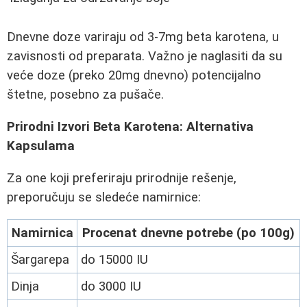
Dnevne doze variraju od 3-7mg beta karotena, u
zavisnosti od preparata. Važno je naglasiti da su
veće doze (preko 20mg dnevno) potencijalno
štetne, posebno za pušače.
Prirodni Izvori Beta Karotena: Alternativa
Kapsulama
Za one koji preferiraju prirodnije rešenje,
preporučuju se sledeće namirnice:
Namirnica
Procenat dnevne potrebe (po 100g)
Šargarepa
do 15000 IU
Dinja
do 3000 IU