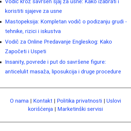
Vodič kroz savršen sjaj za usne: Kako izabrati i
koristiti sjajeve za usne
Mastopeksija: Kompletan vodič o podizanju grudi -
tehnike, rizici i iskustva
Vodič za Online Predavanje Engleskog: Kako
Započeti i Uspeti
Insanity, povrede i put do savršene figure:
anticelulit masaža, liposukcija i druge procedure
O nama
|
Kontakt
|
Politika privatnosti
|
Uslovi
korišćenja
|
Marketinški servisi