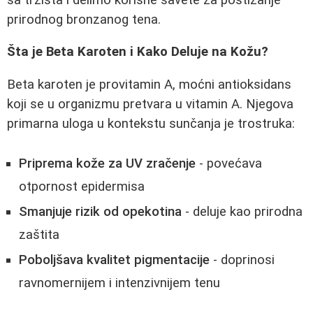
prirodnog bronzanog tena.
Šta je Beta Karoten i Kako Deluje na Kožu?
Beta karoten je provitamin A, moćni antioksidans
koji se u organizmu pretvara u vitamin A. Njegova
primarna uloga u kontekstu sunčanja je trostruka:
Priprema kože za UV zračenje
- povećava
otpornost epidermisa
Smanjuje rizik od opekotina
- deluje kao prirodna
zaštita
Poboljšava kvalitet pigmentacije
- doprinosi
ravnomernijem i intenzivnijem tenu