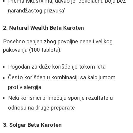
Prema iskustvima, davao je "čokoladnu boju bez
narandžastog prizvuka"
2. Natural Wealth Beta Karoten
Posebno cenjen zbog povoljne cene i velikog
pakovanja (100 tableta):
Pogodan za duže korišćenje tokom leta
Često korišćen u kombinaciji sa kalcijumom
protiv alergija
Neki korisnici primećuju sporije rezultate u
odnosu na druge preparate
3. Solgar Beta Karoten