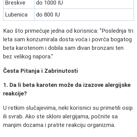
Breskve
do 1000 IU
Lubenica
do 800 IU
Kao što primećuje jedna od korisnica: "Poslednja tri
leta sam konzumirala dosta voća i povrća bogatog
beta karotenom i dobila sam divan bronzani ten
bez velikog napora."
Česta Pitanja i Zabrinutosti
1. Da li beta karoten može da izazove alergijske
reakcije?
U retkim slučajevima, neki korisnici su primetili osip
ili svrab. Ako ste skloni alergijama, počnite sa
manjim dozama i pratite reakciju organizma.