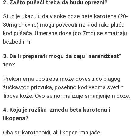
2. Zašto pušači treba da budu oprezni?
Studije ukazuju da visoke doze beta karotena (20-
30mg dnevno) mogu povećati rizik od raka pluća
kod pušača. Umerene doze (do 7mg) se smatraju
bezbednim.
3. Da li preparati mogu da daju "narandžast"
ten?
Prekomerna upotreba može dovesti do blagog
žućkastog prizvuka, posebno kod veoma svetlih
tipova kože. Ovo se normalizuje smanjenjem doze.
4. Koja je razlika između beta karotena i
likopena?
Oba su karotenoidi, ali likopen ima jače