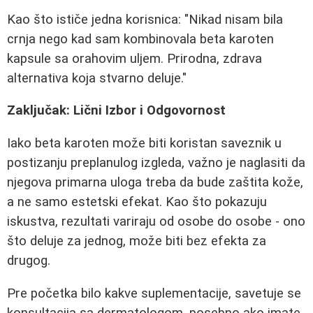
Kao što ističe jedna korisnica: "Nikad nisam bila
crnja nego kad sam kombinovala beta karoten
kapsule sa orahovim uljem. Prirodna, zdrava
alternativa koja stvarno deluje."
Zaključak: Lični Izbor i Odgovornost
Iako beta karoten može biti koristan saveznik u
postizanju preplanulog izgleda, važno je naglasiti da
njegova primarna uloga treba da bude zaštita kože,
a ne samo estetski efekat. Kao što pokazuju
iskustva, rezultati variraju od osobe do osobe - ono
što deluje za jednog, može biti bez efekta za
drugog.
Pre početka bilo kakve suplementacije, savetuje se
konsultacija sa dermatologom, posebno ako imate