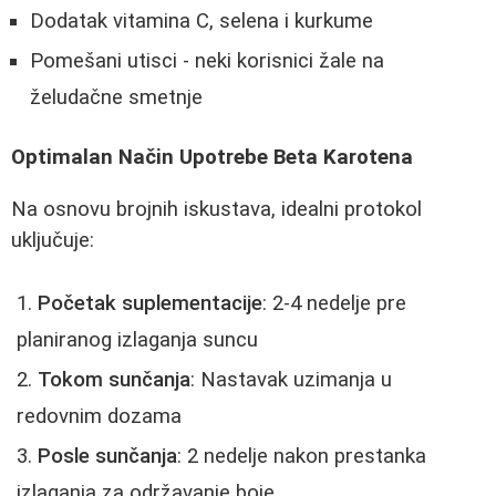
Dodatak vitamina C, selena i kurkume
Pomešani utisci - neki korisnici žale na
želudačne smetnje
Optimalan Način Upotrebe Beta Karotena
Na osnovu brojnih iskustava, idealni protokol
uključuje:
Početak suplementacije
: 2-4 nedelje pre
planiranog izlaganja suncu
Tokom sunčanja
: Nastavak uzimanja u
redovnim dozama
Posle sunčanja
: 2 nedelje nakon prestanka
izlaganja za održavanje boje