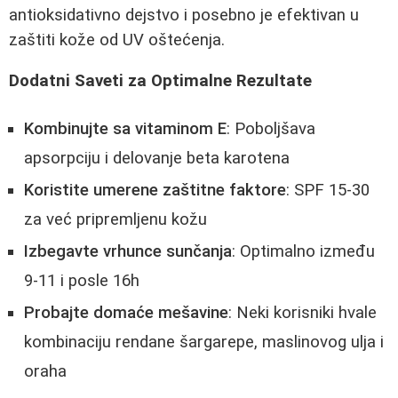
antioksidativno dejstvo i posebno je efektivan u
zaštiti kože od UV oštećenja.
Dodatni Saveti za Optimalne Rezultate
Kombinujte sa vitaminom E
: Poboljšava
apsorpciju i delovanje beta karotena
Koristite umerene zaštitne faktore
: SPF 15-30
za već pripremljenu kožu
Izbegavte vrhunce sunčanja
: Optimalno između
9-11 i posle 16h
Probajte domaće mešavine
: Neki korisniki hvale
kombinaciju rendane šargarepe, maslinovog ulja i
oraha