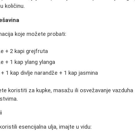
u količinu.
mešavina
acija koje možete probati:
 + 2 kapi grejfruta
e + 1 kap ylang ylanga
+ 1 kap divlje narandže + 1 kap jasmina
 koristiti za kupke, masažu ili osvežavanje vazduha 
stvima.
i
ristili esencijalna ulja, imajte u vidu: