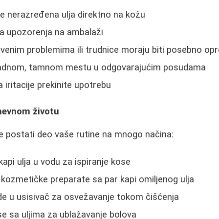
te nerazređena ulja direktno na kožu
sva upozorenja na ambalaži
venim problemima ili trudnice moraju biti posebno op
 hladnom, tamnom mestu u odgovarajućim posudama
 iritacije prekinite upotrebu
nevnom životu
 postati deo vaše rutine na mnogo načina:
api ulja u vodu za ispiranje kose
kozmetičke preparate sa par kapi omiljenog ulja
de u usisivač za osvežavanje tokom čišćenja
e sa uljima za ublažavanje bolova