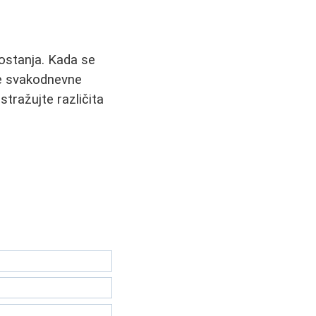
ostanja. Kada se
te svakodnevne
tražujte različita