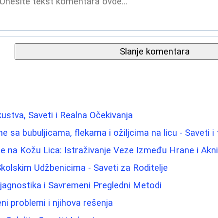
Slanje komentara
kustva, Saveti i Realna Očekivanja
e sa bubuljicama, flekama i ožiljcima na licu - Saveti i
e na Kožu Lica: Istraživanje Veze Između Hrane i Akn
kolskim Udžbenicima - Saveti za Roditelje
jagnostika i Savremeni Pregledni Metodi
ni problemi i njihova rešenja