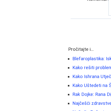
Pročitajte i...
Blefaroplastika: Is
Kako rešiti problem
Kako Ishrana Utječ
Kako Uštedeti na Š
Rak Dojke: Rana Di
Najčešći zdravstve