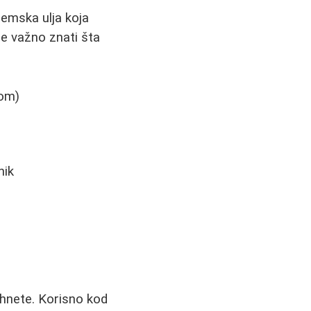
rfemska ulja koja
je važno znati šta
kom)
nik
ahnete. Korisno kod