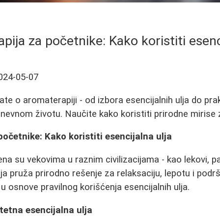
ija za početnike: Kako koristiti esenc
024-05-07
te o aromaterapiji - od izbora esencijalnih ulja do pra
nevnom životu. Naučite kako koristiti prirodne mirise z
očetnike: Kako koristiti esencijalna ulja
ena su vekovima u raznim civilizacijama - kao lekovi, par
a pruža prirodno rešenje za relaksaciju, lepotu i podrš
 u osnove pravilnog korišćenja esencijalnih ulja.
tetna esencijalna ulja