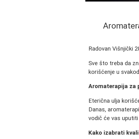
Aromaterap
Radovan Višnjički
2
Sve što treba da zna
korišćenje u svakod
Aromaterapija za p
Eterična ulja korišć
Danas, aromaterapij
vodič će vas uputiti
Kako izabrati kvali