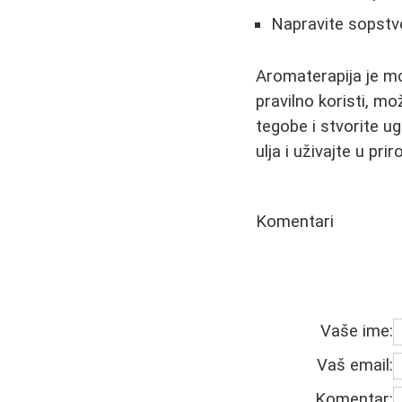
Napravite sopstve
Aromaterapija je m
pravilno koristi, m
tegobe i stvorite u
ulja i uživajte u pr
Komentari
Vaše ime:
Vaš email:
Komentar: