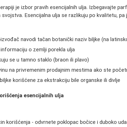
rapiji je izbor pravih esencijalnih ulja. Izbegavajte pa
vojstva. Esencijalna ulja se razlikuju po kvalitetu, pa 
oizvođač navodi tačan botanički naziv biljke (na latins
informaciju o zemlji porekla ulja
kuju se u tamno staklo (braon ili plavo)
vinu na privremenim prodajnim mestima ako ste počet
biljke korišćene za ekstrakciju bile organske ili divlje
išćenja esencijalnih ulja
čin korišćenja - odvrnete poklopac bočice i duboko ud