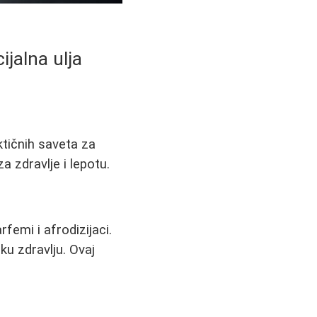
ijalna ulja
ktičnih saveta za
a zdravlje i lepotu.
femi i afrodizijaci.
ku zdravlju. Ovaj