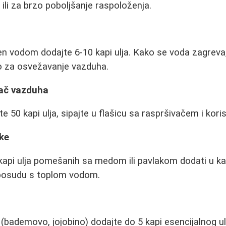
 ili za brzo poboljšanje raspoloženja.
n vodom dodajte 6-10 kapi ulja. Kako se voda zagreva, 
no za osvežavanje vazduha.
vač vazduha
 50 kapi ulja, sipajte u flašicu sa raspršivačem i koris
ke
 kapi ulja pomešanih sa medom ili pavlakom dodati u ka
u posudu s toplom vodom.
 (bademovo, jojobino) dodajte do 5 kapi esencijalnog ul