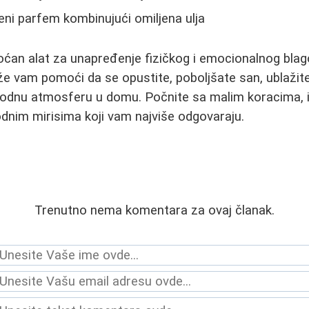
ni parfem kombinujući omiljena ulja
oćan alat za unapređenje fizičkog i emocionalnog blag
ože vam pomoći da se opustite, poboljšate san, ublaži
godnu atmosferu u domu. Počnite sa malim koracima, is
irodnim mirisima koji vam najviše odgovaraju.
Trenutno nema komentara za ovaj članak.