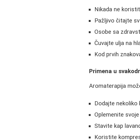
Nikada ne koristi
Pažljivo čitajte 
Osobe sa zdravst
Čuvajte ulja na
Kod prvih znakova
Primena u svakod
Aromaterapija može
Dodajte nekoliko k
Oplemenite svoje 
Stavite kap lavan
Koristite kompres