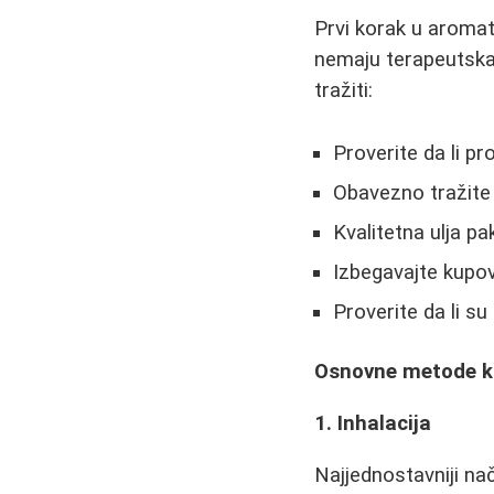
Prvi korak u aromate
nemaju terapeutska s
tražiti:
Proverite da li pr
Obavezno tražite 
Kvalitetna ulja pa
Izbegavajte kupo
Proverite da li su 
Osnovne metode kor
1. Inhalacija
Najjednostavniji na