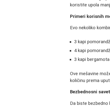
koristite upola manj
Primeri korisnih 
Evo nekoliko kombin
3 kapi pomorandže
4 kapi pomorandž
3 kapi bergamota 
Ove mešavine možete
količinu prema uput
Bezbednosni savet
Da biste bezbedno ko