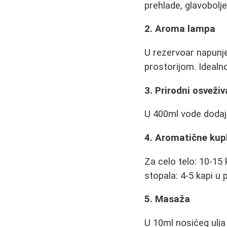
prehlade, glavobolje
2. Aroma lampa
U rezervoar napunje
prostorijom. Ideal
3. Prirodni osveži
U 400ml vode dodajte
4. Aromatične kup
Za celo telo: 10-15
stopala: 4-5 kapi 
5. Masaža
U 10ml nosićeg ulja