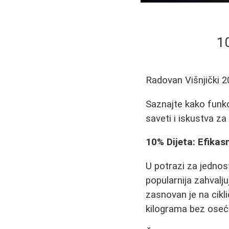
10
Radovan Višnjički
2
Saznajte kako funkci
saveti i iskustva za
10% Dijeta: Efikas
U potrazi za jedno
popularnija zahvalju
zasnovan je na cikl
kilograma bez oseća