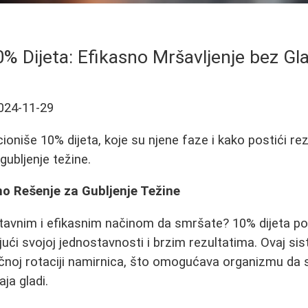
% Dijeta: Efikasno Mršavljenje bez Gla
024-11-29
oniše 10% dijeta, koje su njene faze i kako postići rez
 gubljenje težine.
no Rešenje za Gubljenje Težine
stavnim i efikasnim načinom da smršate? 10% dijeta po
jući svojoj jednostavnosti i brzim rezultatima. Ovaj si
ičnoj rotaciji namirnica, što omogućava organizmu da 
ja gladi.