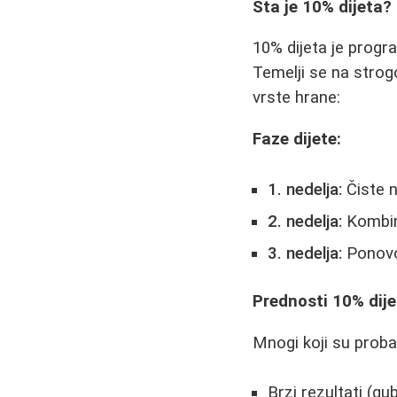
Šta je 10% dijeta?
10% dijeta je progr
Temelji se na strog
vrste hrane:
Faze dijete:
1. nedelja:
Čiste n
2. nedelja:
Kombin
3. nedelja:
Ponovo
Prednosti 10% dije
Mnogi koji su probal
Brzi rezultati (g