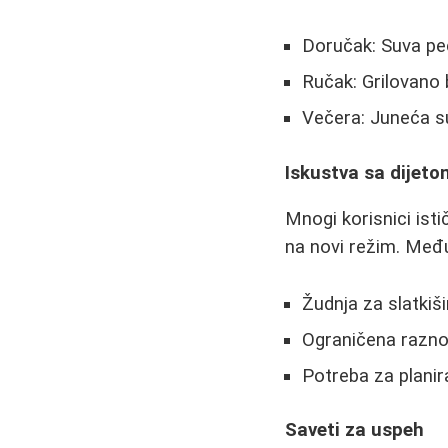
Doručak: Suva pe
Ručak: Grilovano
Večera: Juneća s
Iskustva sa dijet
Mnogi korisnici ist
na novi režim. Međ
Žudnja za slatkiš
Ograničena razno
Potreba za plani
Saveti za uspeh