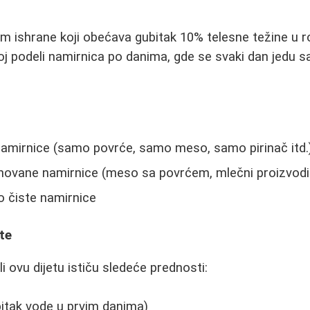
am ishrane koji obećava gubitak 10% telesne težine u ro
oj podeli namirnica po danima, gde se svaki dan jedu
amirnice (samo povrće, samo meso, samo pirinač itd.
ovane namirnice (meso sa povrćem, mlečni proizvod
 čiste namirnice
te
i ovu dijetu ističu sledeće prednosti:
ubitak vode u prvim danima)