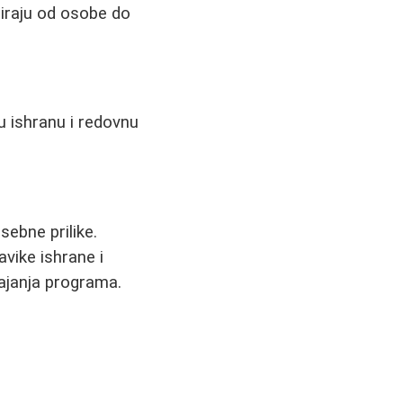
ariraju od osobe do
u ishranu i redovnu
ebne prilike.
vike ishrane i
rajanja programa.