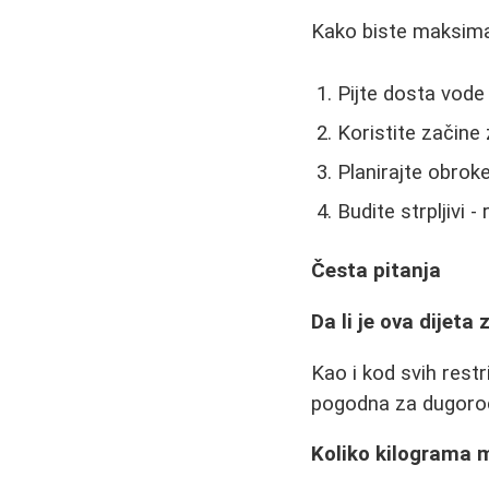
Kako biste maksimaln
Pijte dosta vode
Koristite začine
Planirajte obrok
Budite strpljivi 
Česta pitanja
Da li je ova dijeta
Kao i kod svih restr
pogodna za dugoro
Koliko kilograma 