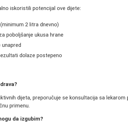
o iskoristili potencijal ove dijete:
 (minimum 2 litra dnevno)
 za poboljšanje ukusa hrane
e unapred
- rezultati dolaze postepeno
 zdrava?
iktivnih dijeta, preporučuje se konsultacija sa lekarom 
čnu primenu.
mogu da izgubim?