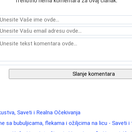
Trenutno nema komentara za ovaj članak.
Slanje komentara
kustva, Saveti i Realna Očekivanja
e sa bubuljicama, flekama i ožiljcima na licu - Saveti i