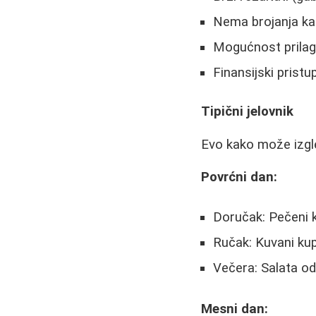
Nema brojanja kal
Mogućnost prilag
Finansijski prist
Tipični jelovnik
Evo kako može izgle
Povrćni dan:
Doručak: Pečeni k
Ručak: Kuvani ku
Večera: Salata od
Mesni dan: