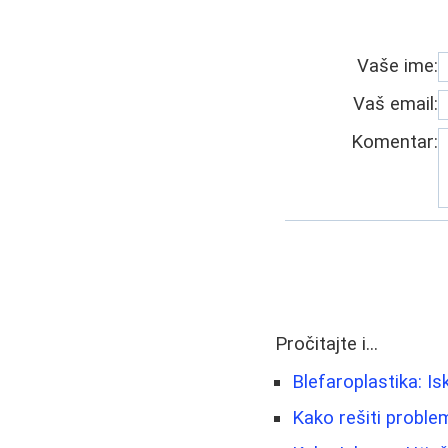
Vaše ime:
Vaš email:
Komentar:
Pročitajte i...
Blefaroplastika: Is
Kako rešiti problem