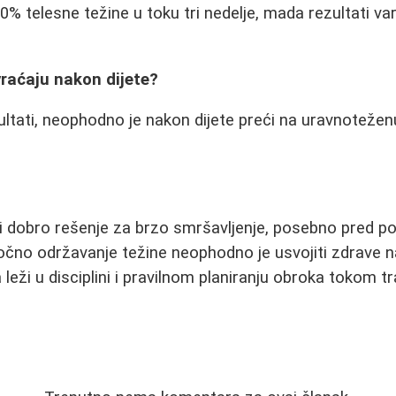
10% telesne težine u toku tri nedelje, mada rezultati v
vraćaju nakon dijete?
zultati, neophodno je nakon dijete preći na uravnotežen
i dobro rešenje za brzo smršavljenje, posebno pred pos
no održavanje težine neophodno je usvojiti zdrave na
 leži u disciplini i pravilnom planiranju obroka tokom t