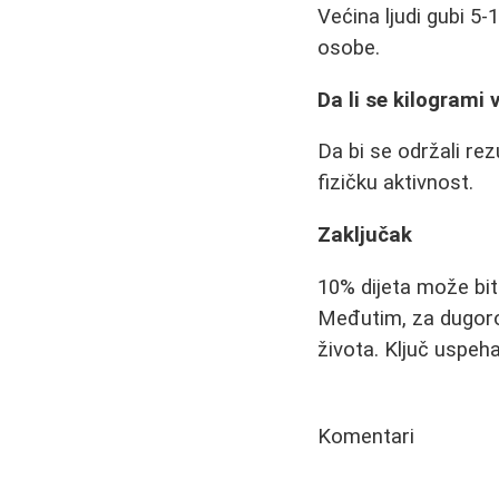
Većina ljudi gubi 5-
osobe.
Da li se kilogrami 
Da bi se održali re
fizičku aktivnost.
Zaključak
10% dijeta može bit
Međutim, za dugoroč
života. Ključ uspeha
Komentari