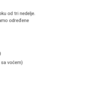
ku od tri nedelje.
 samo određene
)
i sa voćem)