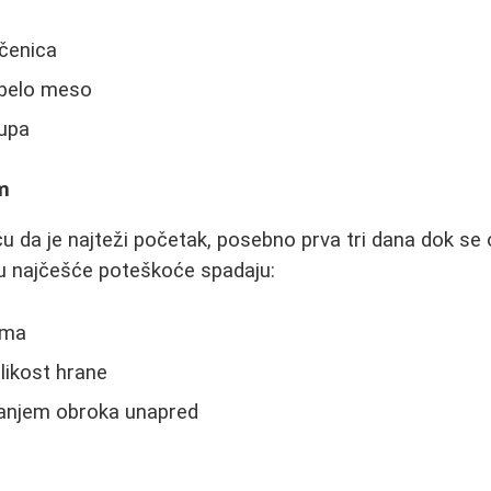
čenica
 belo meso
upa
om
iču da je najteži početak, posebno prva tri dana dok s
u najčešće poteškoće spadaju:
ima
likost hrane
ranjem obroka unapred