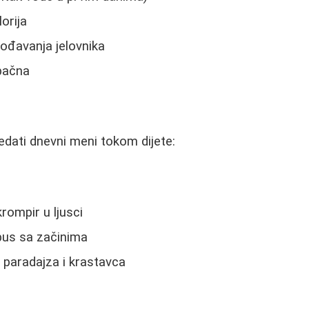
orija
ođavanja jelovnika
upačna
dati dnevni meni tokom dijete:
rompir u ljusci
pus sa začinima
 paradajza i krastavca