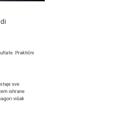
di
ultate. Praktični
staje sve
stem ishrane
sagori višak