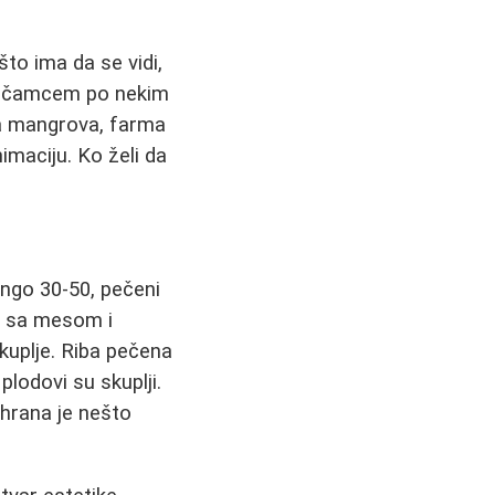
to ima da se vidi,
nim čamcem po nekim
ma mangrova, farma
imaciju. Ko želi da
ango 30-50, pečeni
ce sa mesom i
skuplje. Riba pečena
lodovi su skuplji.
 hrana je nešto