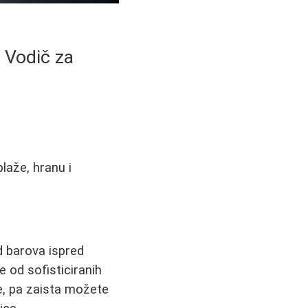
- Vodič za
laže, hranu i
od barova ispred
e od sofisticiranih
e, pa zaista možete