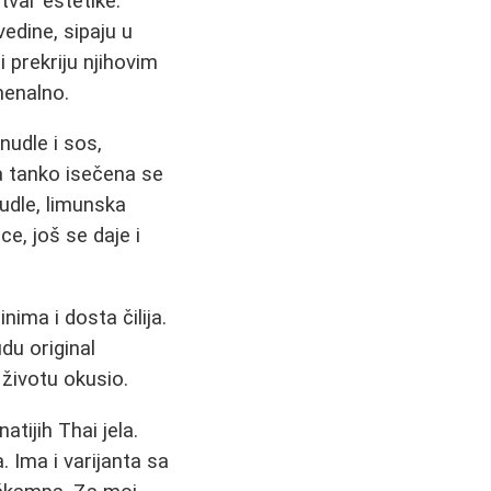
tvar estetike.
edine, sipaju u
i prekriju njihovim
omenalno.
nudle i sos,
a tanko isečena se
nudle, limunska
ce, još se daje i
ima i dosta čilija.
du original
 životu okusio.
atijih Thai jela.
. Ima i varijanta sa