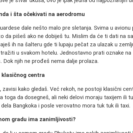
Sve je stvar ukusa, ovo je ipak jedna od najpoznatijih ul
nda i šta očekivati na aerodromu
uardese dale nešto malo pre sletanja. Svima u avionu
to da pišeš ako ne dobiješ tu. Mislim da će ti dati na 
ješ ih na šalteru gde ti lupaju pečat za ulazak u zemlj
ti tražiti u svakom hotelu. Jednostavno prati oznake n
 Dok njih ne prođeš nema dalje prolaza.
 klasičnog centra
, zavisi kako gledaš. Već rekoh, ne postoji klasični ce
oga da dosegneš, ali neki delovi moraju taxijem ili 
dela Bangkoka i posle verovatno mora tuk tuk ili taxi.
amom gradu ima zanimljivosti?