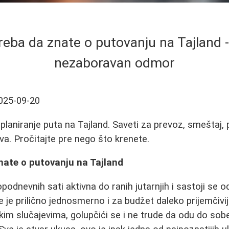
reba da znate o putovanju na Tajland 
nezaboravan odmor
025-09-20
planiranje puta na Tajland. Saveti za prevoz, smeštaj, p
a. Pročitajte pre nego što krenete.
nate o putovanju na Tajland
opodnevnih sati aktivna do ranih jutarnjih i sastoji se 
e je prilično jednosmerno i za budžet daleko prijemčivij
kim slučajevima, golupčići se i ne trude da odu do sob