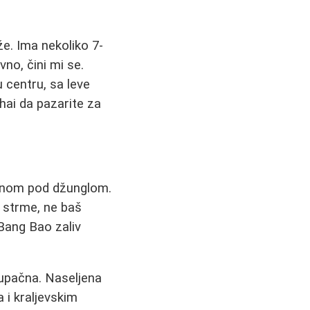
e. Ima nekoliko 7-
no, čini mi se.
 centru, sa leve
hai da pazarite za
lavnom pod džunglom.
i strme, ne baš
 Bang Bao zaliv
tupačna. Naseljena
 i kraljevskim