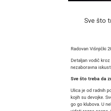
Sve što t
Radovan Višnjički
2
Detaljan vodič kroz 
nezaboravna iskustv
Sve što treba da z
Ulica je od radnih p
kojih su devojke. Sv
go go klubova. U ne