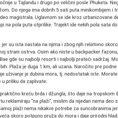
očnije u Tajlandu i drugo po veličini posle Phuketa. Neg
m. Do njega ima dobrih 5 sati puta minikombijem i tr
 deo magistrala. Uglavnom se ide kroz urbanizovane de
 na pola puta otprilike. Trajekt ide nekih pola sata do
, jer su ista nastala na njima i zbog njih relativno sko
oj strani ostrva. Osim ako niste u backpacker fazonu
ae gde su najbolji resorti i najbolji prateći sadržaj. Mo
bih. Plaža je duga 1 km, ali uzana. Naročito pre podne 
je uživanje je dubina mora, tj. nedostatak iste. Morat
u priliku da zaplivate.
raktično kreću brda i džungla, što daje na tropskom š
u reklamiraju "na plaži", mislim da nijedan nema deo sv
 samoj plaži nema nikakve potrebe za suncobranima jer
eća skoro potpuno pruža do mora i daje prirodni hlad