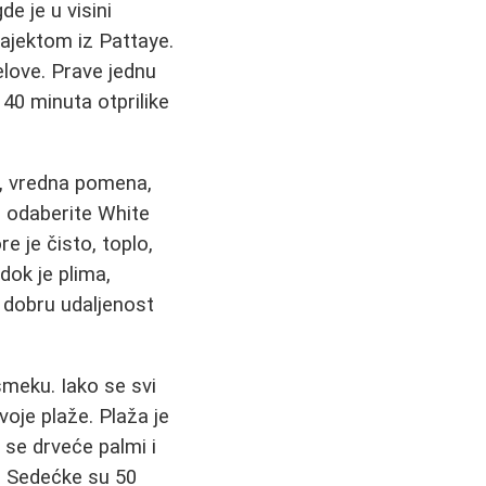
de je u visini
ajektom iz Pattaye.
love. Prave jednu
 40 minuta otprilike
ro, vredna pomena,
, odaberite White
re je čisto, toplo,
dok je plima,
e dobru udaljenost
meku. Iako se svi
oje plaže. Plaža je
 se drveće palmi i
. Sedećke su 50