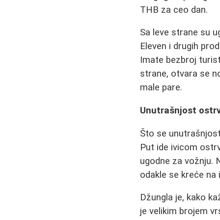
THB za ceo dan.
Sa leve strane su u
Eleven i drugih pro
Imate bezbroj turis
strane, otvara se n
male pare.
Unutrašnjost ostrv
Što se unutrašnjost
Put ide ivicom ostrv
ugodne za vožnju. N
odakle se kreće na i
Džungla je, kako ka
je velikim brojem v