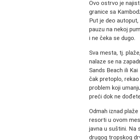
Ovo ostrvo je najist
granice sa Kambodžo
Put je deo autoput,
pauzu na nekoj pumpi
i ne čeka se dugo.
Sva mesta, tj. plaže
nalaze se na zapadn
Sands Beach ili Kai B
čak pretoplo, rekao 
problem koji umanju
preći dok ne dođete 
Odmah iznad plaže p
resorti u ovom mest
javna u suštini. Na
drugog tropskog drv