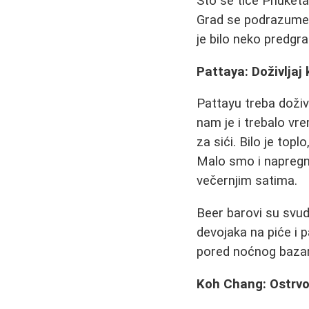
Što se tiče Phuketa
Grad se podrazume
je bilo neko predgra
Pattaya: Doživljaj 
Pattayu treba doživ
nam je i trebalo v
za sići. Bilo je top
Malo smo i napregnu
večernjim satima.
Beer barovi su svud
devojaka na piće i pa
pored noćnog bazara
Koh Chang: Ostrvo