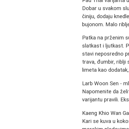
Pad Thai varijanta u
Dobar u svakom slu
činiju, dodaju knedl
bujonom. Malo riblje
Patka na prženim su
slatkast i ljutkast
stavi neposredno pr
trava, đumbir, riblj
limeta kao dodatak, 
Larb Woon Sen - mle
Napomenite da želit
varijantu pravili. E
Kaeng Khio Wan Gai - 
Kari se kuva u kokos