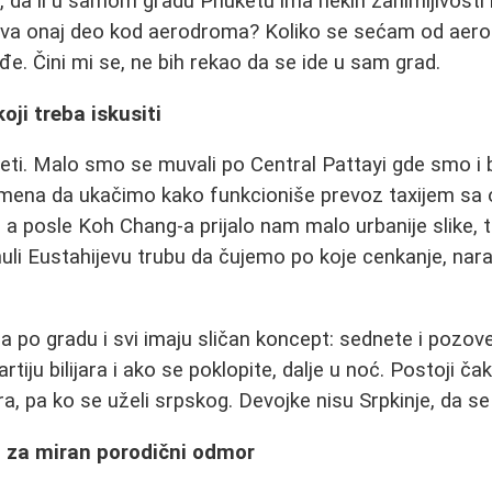
, da li u samom gradu Phuketu ima nekih zanimljivosti 
va onaj deo kod aerodroma? Koliko se sećam od aer
đe. Čini mi se, ne bih rekao da se ide u sam grad.
koji treba iskusiti
eti. Malo smo se muvali po Central Pattayi gde smo i b
remena da ukačimo kako funkcioniše prevoz taxijem sa
lo, a posle Koh Chang-a prijalo nam malo urbanije slike, 
li Eustahijevu trubu da čujemo po koje cenkanje, nara
a po gradu i svi imaju sličan koncept: sednete i pozov
rtiju bilijara i ako se poklopite, dalje u noć. Postoji čak
, pa ko se uželi srpskog. Devojke nisu Srpkinje, da s
 za miran porodični odmor