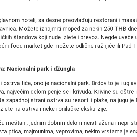
glavnom hoteli, sa desne preovlađuju restorani i masaž
davnica. Možete iznajmiti moped za nekih 250 THB dnev
tičkih štandova koji nude izlete i prevoz. Negde uveče u
oćni food market gde možete odlične ražnjiće ili Pad T
a: Nacionalni park i džungla
i ostrva tiče, ono je nacionalni park. Brdovito je i ug
a, najvećim delom penje se i krivuda. Krivine su oštre 
a zapadnoj strani ostrva su resorti i plaže, na jugu je
zlete na ostrva i neke ronilačke ekskurzije.
žu meštani, jednim dobrim delom neistražena i nepris
rsta ptica, majmunima, veprovima, nekim vrstama jelena