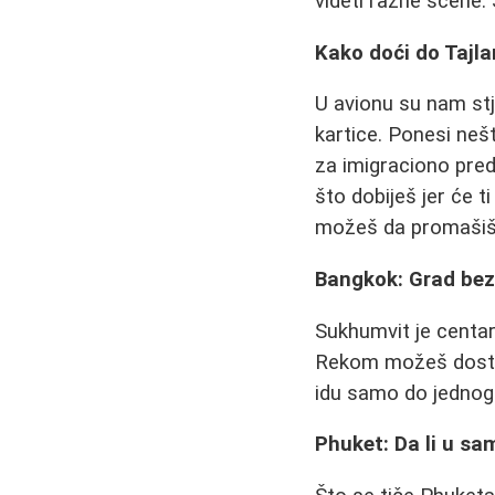
videti razne scene. 
Kako doći do Tajla
U avionu su nam stj
kartice. Ponesi neš
za imigraciono preda
što dobiješ jer će 
možeš da promašiš.
Bangkok: Grad bez
Sukhumvit je centar
Rekom možeš dosta t
idu samo do jednog 
Phuket: Da li u s