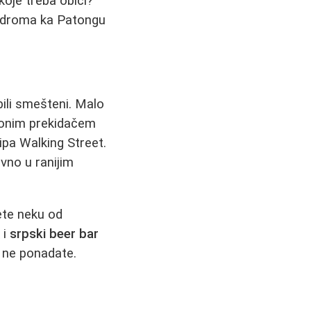
koje treba obići?
odroma ka Patongu
ili smešteni. Malo
 onim prekidačem
tipa Walking Street.
vno u ranijim
ete neku od
 i
srpski beer bar
e ne ponadate.