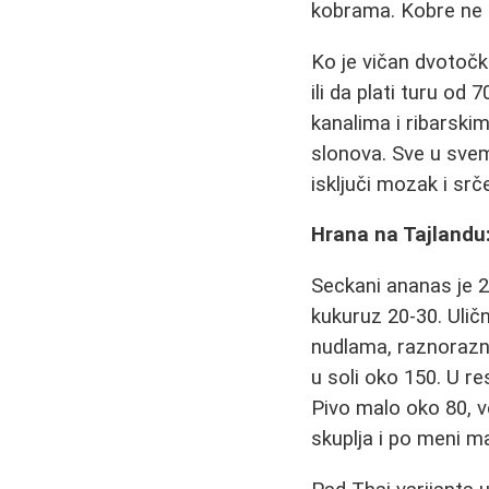
kobrama. Kobre ne za
Ko je vičan dvotočk
ili da plati turu o
kanalima i ribarski
slonova. Sve u svem
isključi mozak i srč
Hrana na Tajlandu:
Seckani ananas je 2
kukuruz 20-30. Ulič
nudlama, raznorazne
u soli oko 150. U r
Pivo malo oko 80, v
skuplja i po meni ma