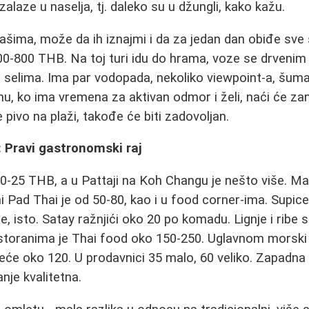
laze u naselja, tj. daleko su u džungli, kako kažu.
ašima, može da ih iznajmi i da za jedan dan obiđe sve š
d 700-800 THB. Na toj turi idu do hrama, voze se drve
m selima. Ima par vodopada, nekoliko viewpoint-a, šu
u, ko ima vremena za aktivan odmor i želi, naći će zan
e pivo na plaži, takođe će biti zadovoljan.
 Pravi gastronomski raj
0-25 THB, a u Pattaji na Koh Changu je nešto više. M
ni Pad Thai je od 50-80, kao i u food corner-ima. Supi
, isto. Satay ražnjići oko 20 po komadu. Lignje i ribe 
estoranima je Thai food oko 150-250. Uglavnom morski p
eće oko 120. U prodavnici 35 malo, 60 veliko. Zapadna
nje kvalitetna.