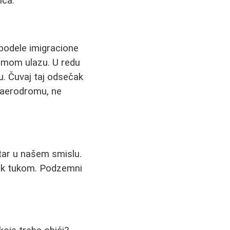
ica.
 podele imigracione
samom ulazu. U redu
u. Čuvaj taj odsečak
a aerodromu, ne
ntar u našem smislu.
tuk tukom. Podzemni