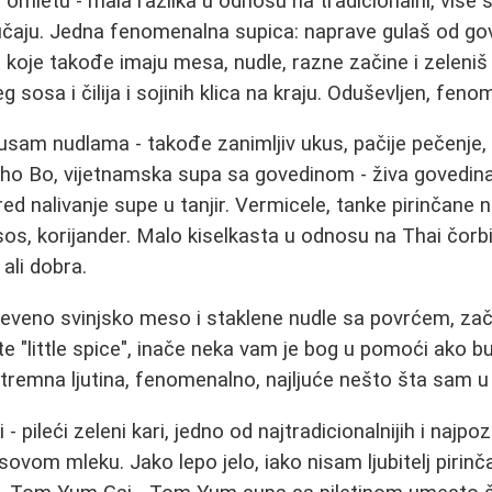
 omletu - mala razlika u odnosu na tradicionalni, više s
čaju. Jedna fenomenalna supica: naprave gulaš od gov
e koje takođe imaju mesa, nudle, razne začine i zeleniš 
g sosa i čilija i sojinih klica na kraju. Oduševljen, fen
sam nudlama - takođe zanimljiv ukus, pačije pečenje, 
. Pho Bo, vijetnamska supa sa govedinom - živa govedin
ed nalivanje supe u tanjir. Vermicele, tanke pirinčane 
i sos, korijander. Malo kiselkasta u odnosu na Thai čorbi
ali dobra.
veno svinjsko meso i staklene nudle sa povrćem, začin
e "little spice", inače neka vam je bog u pomoći ako bu
kstremna ljutina, fenomenalno, najljuće nešto šta sam u
pileći zeleni kari, jedno od najtradicionalnijih i najpozn
ovom mleku. Jako lepo jelo, iako nisam ljubitelj pirinča