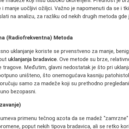
ne madeže koji nisu duboko ukorenjeni. Prednost je br
 i manje uočljivi ožiljci. Važno je napomenuti da se i 
i na analizu, za razliku od nekih drugih metoda gde 
sna (Radiofrekventna) Metoda
asno uklanjanje koriste se prvenstveno za manje, beni
put
uklanjanja bradavice
. Ove metode su brze, relativn
e tragove. Međutim, glavni nedostatak je što pri ukla
 potpuno uništeno, što onemogućava kasniju patohistol
poručuju samo za madeže koji su prethodno pregleda
puno bezopasni.
rzavanje)
meva primenu tečnog azota da se madež "zamrzne" i u
promene, poput nekih tipova bradavica, ali se retko kor