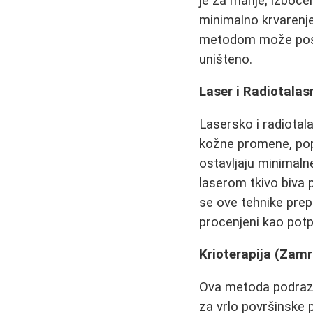
je za manje, izboče
minimalno krvarenje
metodom može poslat
uništeno.
Laser i Radiotala
Lasersko i radiotal
kožne promene, po
ostavljaju minimaln
laserom tkivo biva
se ove tehnike pre
procenjeni kao pot
Krioterapija (Zam
Ova metoda podrazu
za vrlo površinske 