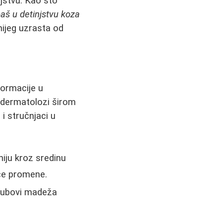
njstvu. Kao što
baš u detinjstvu koza
nijeg uzrasta od
formacije u
 dermatolozi širom
i stručnjaci u
iju kroz sredinu
uće promene.
 rubovi madeža