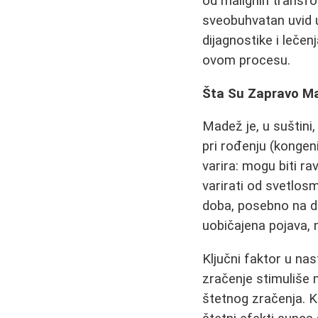
od malignih transfo
sveobuhvatan uvid 
dijagnostike i leče
ovom procesu.
Šta Su Zapravo Ma
Madež je, u suštini,
pri rođenju (kongeni
varira: mogu biti ra
varirati od svetlo
doba, posebno na d
uobičajena pojava, 
Ključni faktor u na
zračenje stimuliše m
štetnog zračenja. K