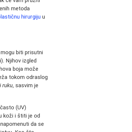
ak će vam pružiti
menih metoda
plastičnu hirurgiju
u
 mogu biti prisutni
). Njihov izgled
njihova boja može
deža tokom odraslog
i ruku
, sasvim je
ičasto (UV)
oži i štiti je od
e napomenuti da se