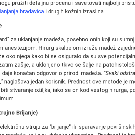
ogu pružiti detaljnu procenu i savetovati najbolji pristu
lanjanja bradavica
i drugih kožnih izraslina.
e
dard" za uklanjanje madeža, posebno onih koji su sumnji
om anestezijom. Hirurg skalpelom izreže madež zajedn
 oko njega kako bi se osiguralo da su sve potencijal
zatim zašije, a uklonjeno tkivo se šalje na patohistološ
jer daje konačan odgovor o prirodi madeža.
"Svaki odst
,"
naglašava jedan korisnik. Prednost ove metode je m
biti stvaranje ožiljka, iako se on kod veštog hirurga, 
nimum.
trujno Brijanje)
električnu struju za "brijanje" ili isparavanje površin