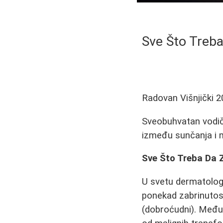
Sve Što Treba
Radovan Višnjički
2
Sveobuhvatan vodič
između sunčanja i m
Sve Što Treba Da 
U svetu dermatologi
ponekad zabrinutost
(dobroćudni). Međut