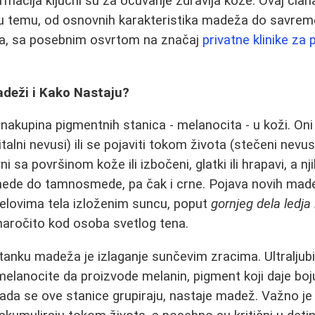
rmacija ključni su za očuvanje zdravlja kože. Ovaj član
u temu, od osnovnih karakteristika madeža do savre
nja, sa posebnim osvrtom na značaj
privatne klinike za 
deži i Kako Nastaju?
 nakupina pigmentnih stanica - melanocita - u koži. Oni
talni nevusi) ili se pojaviti tokom života (stečeni nevusi
vni sa površinom kože ili izbočeni, glatki ili hrapavi, a 
smede do tamnosmede, pa čak i crne. Pojava novih ma
elovima tela izloženim suncu, poput
gornjeg dela ledja 
naročito kod osoba svetlog tena.
stanku madeža je izlaganje sunčevim zracima. Ultraljub
elanocite da proizvode melanin, pigment koji daje boju k
ada se ove stanice grupiraju, nastaje madež. Važno j