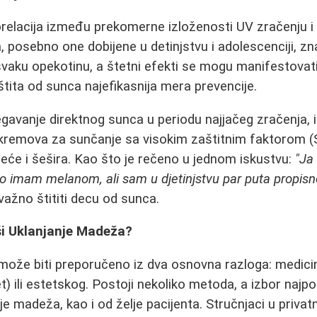
orelacija između prekomerne izloženosti UV zračenju 
 posebno one dobijene u detinjstvu i adolescenciji, z
 svaku opekotinu, a štetni efekti se mogu manifestovat
štita od sunca najefikasnija mera prevencije.
gavanje direktnog sunca u periodu najjačeg zračenja, 
kremova za sunčanje sa visokim zaštitnim faktorom (SP
eće i šešira. Kao što je rečeno u jednom iskustvu:
"Ja
 imam melanom, ali sam u djetinjstvu par puta propisno 
važno štititi decu od sunca.
ši Uklanjanje Madeža?
može biti preporučeno iz dva osnovna razloga: medici
) ili estetskog. Postoji nekoliko metoda, a izbor najpo
cije madeža, kao i od želje pacijenta. Stručnjaci u privatn