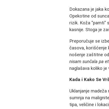
Dokazana je jaka k
Opekotine od sunca,
rizik. Koža "pamti"
kasnije. Stoga je za
Preporučuje se izbe
časova, korišćenje 
nošenje zaštitne od
nisam sunčala pa eto
naglašava koliko je 
Kada i Kako Se Vr
Uklanjanje madeža 
sumnja na malignitet
tipa, veličine i loka