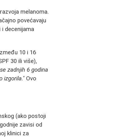
i razvoja melanoma.
načajno povećavaju
i i decenijama
između 10 i 16
F 30 ili više),
 se zadnjih 6 godina
izgorila."
Ovo
nskog (ako postoji
godnije zavisi od
oj klinici za