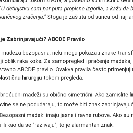
 akumuliraju tokom života, a posebno su kritični u deti
"U detinjstvu sam par puta propisno izgorila, a kažu da 
sunčevog zračenja."
Stoga je zaštita od sunca od najra
.
e Zabrinjavajući? ABCDE Pravilo
ina madeža bezopasna, neki mogu pokazati znake trans
ji oblik raka kože. Za samopregled i praćenje madeža,
stavno ABCDE pravilo. Ovakva pravila često primenjuju 
plastičnu hirurgiju
tokom pregleda.
roćudni madeži su obično simetrični. Ako zamislite lin
vine se ne podudaraju, to može biti znak zabrinjavaj
Bezopasni madeži imaju jasne i ravne rubove. Ako su
 ili kao da se "razlivaju", to je alarmantan znak.