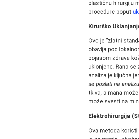
plastičnu hirurgiju m
procedure poput
uk
Kirurško Uklanjanj
Ovo je "zlatni stan
obavlja pod lokaln
pojasom zdrave kože
uklonjene. Rana se 
analiza je ključna 
se poslati na analizu
tkiva, a mana može 
može svesti na mi
Elektrohirurgija (S
Ova metoda koristi 