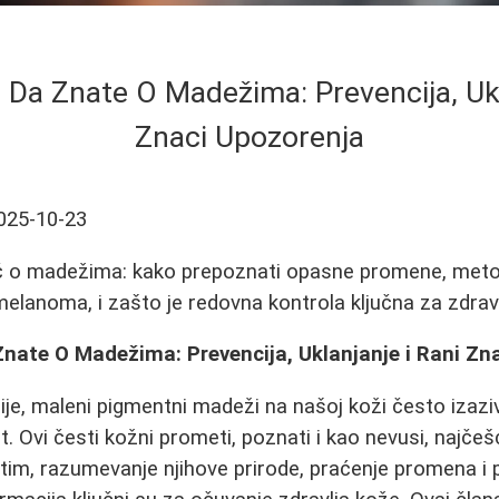
 Da Znate O Madežima: Prevencija, Ukl
Znaci Upozorenja
025-10-23
 o madežima: kako prepoznati opasne promene, metod
elanoma, i zašto je redovna kontrola ključna za zdrav
Znate O Madežima: Prevencija, Uklanjanje i Rani Zn
je, maleni pigmentni madeži na našoj koži često izaziv
. Ovi česti kožni prometi, poznati i kao nevusi, najčeš
im, razumevanje njihove prirode, praćenje promena i 