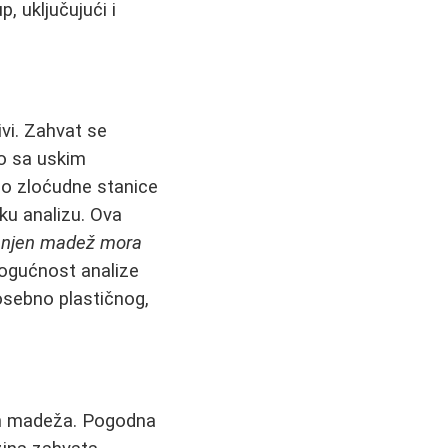
p, uključujući i
vi. Zahvat se
o sa uskim
no zloćudne stanice
ku analizu. Ova
ranjen madež mora
ogućnost analize
posebno plastičnog,
skih madeža. Pogodna