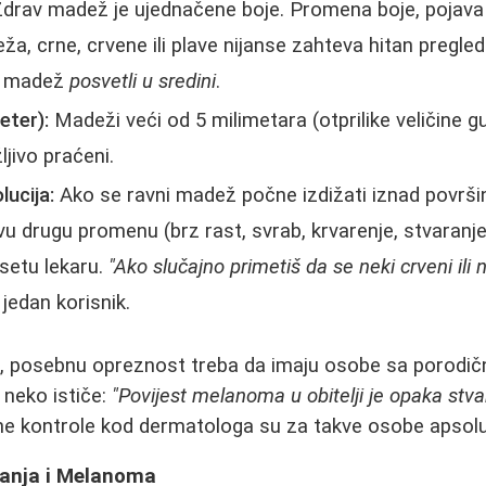
drav madež je ujednačene boje. Promena boje, pojava tam
ža, crne, crvene ili plave nijanse zahteva hitan pregle
ko madež
posvetli u sredini
.
eter):
Madeži veći od 5 milimetara (otprilike veličine g
jivo praćeni.
olucija:
Ako se ravni madež počne izdižati iznad površin
vu drugu promenu (brz rast, svrab, krvarenje, stvaranje 
osetu lekaru.
"Ako slučajno primetiš da se neki crveni ili n
jedan korisnik.
, posebnu opreznost treba da imaju osobe sa porodič
neko ističe:
"Povijest melanoma u obitelji je opaka stva
 kontrole kod dermatologa su za takve osobe apsolu
anja i Melanoma