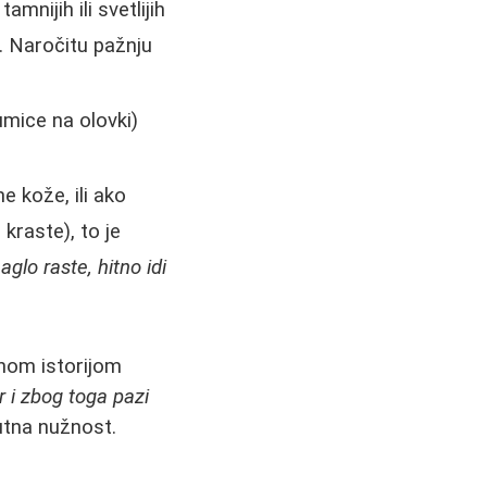
nijih ili svetlijih
d. Naročitu pažnju
umice na olovki)
e kože, ili ako
kraste), to je
aglo raste, hitno idi
nom istorijom
r i zbog toga pazi
tna nužnost.