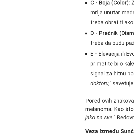
C - Boja (Color):
Z
mrlja unutar made
treba obratiti a
D - Prečnik (Diam
treba da budu pažl
E - Elevacija ili Ev
primetite bilo kak
signal za hitnu p
doktoru,"
savetuje 
Pored ovih znakova
melanoma. Kao što 
jako na sve."
Redovne
Veza Između Sunč