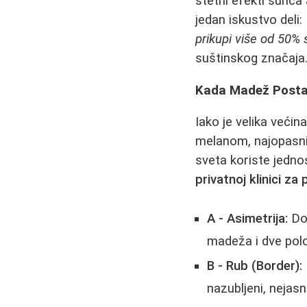
štetni efekti sunca
jedan iskustvo deli:
prikupi više od 50% 
suštinskog značaja
Kada Madež Postaj
Iako je velika već
melanom, najopasni
sveta koriste jedno
privatnoj klinici za 
A - Asimetrija:
Dob
madeža i dve polo
B - Rub (Border):
nazubljeni, nejasni