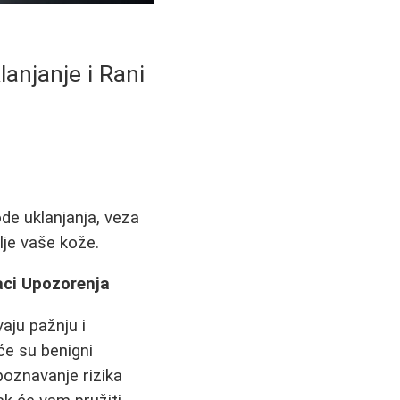
anjanje i Rani
e uklanjanja, veza
lje vaše kože.
aci Upozorenja
aju pažnju i
će su benigni
poznavanje rizika