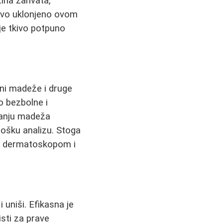
zina zahvata,
tkivo uklonjeno ovom
je tkivo potpuno
gni madeže i druge
o bezbolne i
njanju madeža
ošku analizu. Stoga
ni dermatoskopom i
niši. Efikasna je
isti za prave