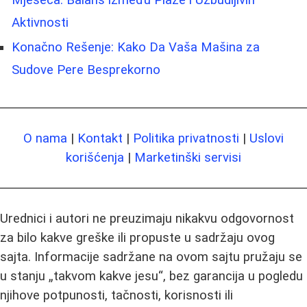
Aktivnosti
Konačno Rešenje: Kako Da Vaša Mašina za
Sudove Pere Besprekorno
O nama
|
Kontakt
|
Politika privatnosti
|
Uslovi
korišćenja
|
Marketinški servisi
Urednici i autori ne preuzimaju nikakvu odgovornost
za bilo kakve greške ili propuste u sadržaju ovog
sajta. Informacije sadržane na ovom sajtu pružaju se
u stanju „takvom kakve jesu“, bez garancija u pogledu
njihove potpunosti, tačnosti, korisnosti ili