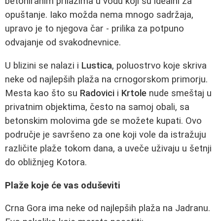
betoniranim prilazima u vodu koji su idealni za
opuštanje. Iako možda nema mnogo sadržaja,
upravo je to njegova čar - prilika za potpuno
odvajanje od svakodnevnice.
U blizini se nalazi i
Lustica
, poluostrvo koje skriva
neke od najlepših plaža na crnogorskom primorju.
Mesta kao što su
Radovici
i
Krtole
nude smeštaj u
privatnim objektima, često na samoj obali, sa
betonskim molovima gde se možete kupati. Ovo
područje je savršeno za one koji vole da istražuju
različite plaže tokom dana, a uveče uživaju u šetnji
do obližnjeg Kotora.
Plaže koje će vas oduševiti
Crna Gora ima neke od najlepših plaža na Jadranu.