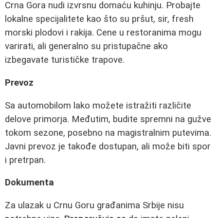
Crna Gora nudi izvrsnu domaću kuhinju. Probajte
lokalne specijalitete kao što su pršut, sir, fresh
morski plodovi i rakija. Cene u restoranima mogu
varirati, ali generalno su pristupačne ako
izbegavate turističke trapove.
Prevoz
Sa automobilom lako možete istražiti različite
delove primorja. Međutim, budite spremni na gužve
tokom sezone, posebno na magistralnim putevima.
Javni prevoz je takođe dostupan, ali može biti spor
i pretrpan.
Dokumenta
Za ulazak u Crnu Goru građanima Srbije nisu