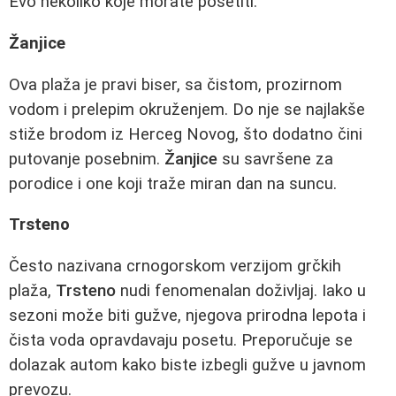
Evo nekoliko koje morate posetiti:
Žanjice
Ova plaža je pravi biser, sa čistom, prozirnom
vodom i prelepim okruženjem. Do nje se najlakše
stiže brodom iz Herceg Novog, što dodatno čini
putovanje posebnim.
Žanjice
su savršene za
porodice i one koji traže miran dan na suncu.
Trsteno
Često nazivana crnogorskom verzijom grčkih
plaža,
Trsteno
nudi fenomenalan doživljaj. Iako u
sezoni može biti gužve, njegova prirodna lepota i
čista voda opravdavaju posetu. Preporučuje se
dolazak autom kako biste izbegli gužve u javnom
prevozu.