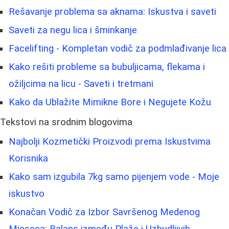
Rešavanje problema sa aknama: Iskustva i saveti
Saveti za negu lica i šminkanje
Facelifting - Kompletan vodič za podmlađivanje lica
Kako rešiti probleme sa bubuljicama, flekama i
ožiljcima na licu - Saveti i tretmani
Kako da Ublažite Mimikne Bore i Negujete Kožu
Tekstovi na srodnim blogovima
Najbolji Kozmetički Proizvodi prema Iskustvima
Korisnika
Kako sam izgubila 7kg samo pijenjem vode - Moje
iskustvo
Konačan Vodič za Izbor Savršenog Medenog
Mjeseca: Balans između Plaže i Uzbudljivih