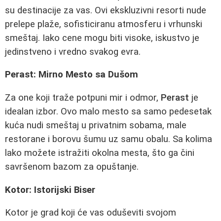
su destinacije za vas. Ovi ekskluzivni resorti nude
prelepe plaže, sofisticiranu atmosferu i vrhunski
smeštaj. Iako cene mogu biti visoke, iskustvo je
jedinstveno i vredno svakog evra.
Perast: Mirno Mesto sa Dušom
Za one koji traže potpuni mir i odmor,
Perast
je
idealan izbor. Ovo malo mesto sa samo pedesetak
kuća nudi smeštaj u privatnim sobama, male
restorane i borovu šumu uz samu obalu. Sa kolima
lako možete istražiti okolna mesta, što ga čini
savršenom bazom za opuštanje.
Kotor: Istorijski Biser
Kotor je grad koji će vas oduševiti svojom