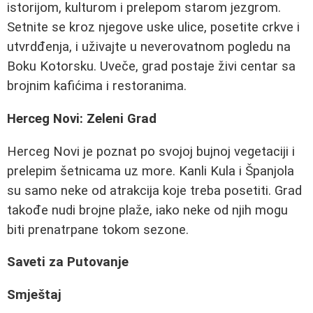
istorijom, kulturom i prelepom starom jezgrom.
Setnite se kroz njegove uske ulice, posetite crkve i
utvrdđenja, i uživajte u neverovatnom pogledu na
Boku Kotorsku. Uveče, grad postaje živi centar sa
brojnim kafićima i restoranima.
Herceg Novi: Zeleni Grad
Herceg Novi je poznat po svojoj bujnoj vegetaciji i
prelepim šetnicama uz more. Kanli Kula i Španjola
su samo neke od atrakcija koje treba posetiti. Grad
takođe nudi brojne plaže, iako neke od njih mogu
biti prenatrpane tokom sezone.
Saveti za Putovanje
Smještaj