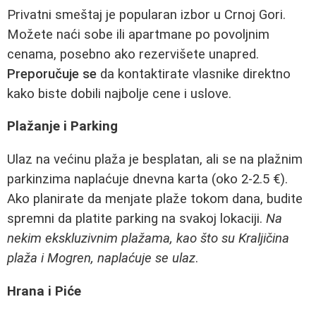
Privatni smeštaj je popularan izbor u Crnoj Gori.
Možete naći sobe ili apartmane po povoljnim
cenama, posebno ako rezervišete unapred.
Preporučuje se
da kontaktirate vlasnike direktno
kako biste dobili najbolje cene i uslove.
Plažanje i Parking
Ulaz na većinu plaža je besplatan, ali se na plažnim
parkinzima naplaćuje dnevna karta (oko 2-2.5 €).
Ako planirate da menjate plaže tokom dana, budite
spremni da platite parking na svakoj lokaciji.
Na
nekim ekskluzivnim plažama, kao što su Kraljičina
plaža i Mogren, naplaćuje se ulaz
.
Hrana i Piće