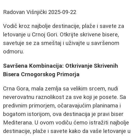
Radovan Višnjički
2025-09-22
Vodič kroz najbolje destinacije, plaže i savete za
letovanje u Crnoj Gori. Otkrijte skrivene bisere,
savetuje se za smeštaj i uživajte u savršenom
odmoru.
Savršena Kombinacija: Otkrivanje Skrivenih
Bisera Crnogorskog Primorja
Crna Gora, mala zemlja sa velikim srcem, nudi
neverovatnu raznolikost za sve koji je posete. Sa
predivnim primorjem, očaravajućim planinama i
bogatom istorijom, ova destinacija je pravi biser
Mediterana. U ovom vodiču ćemo istražiti najbolje
destinacije, plaže i savete kako da vaše letovanje u