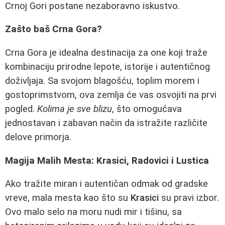
Crnoj Gori postane nezaboravno iskustvo.
Zašto baš Crna Gora?
Crna Gora je idealna destinacija za one koji traže
kombinaciju prirodne lepote, istorije i autentičnog
doživljaja. Sa svojom blagošću, toplim morem i
gostoprimstvom, ova zemlja će vas osvojiti na prvi
pogled.
Kolima je sve blizu
, što omogućava
jednostavan i zabavan način da istražite različite
delove primorja.
Magija Malih Mesta: Krasici, Radovici i Lustica
Ako tražite miran i autentičan odmak od gradske
vreve, mala mesta kao što su
Krasici
su pravi izbor.
Ovo malo selo na moru nudi mir i tišinu, sa