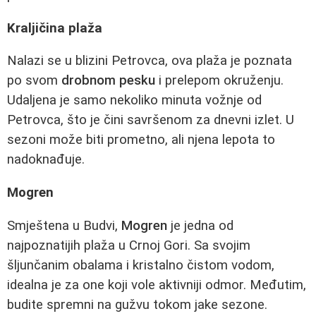
Kraljičina plaža
Nalazi se u blizini Petrovca, ova plaža je poznata
po svom
drobnom pesku
i prelepom okruženju.
Udaljena je samo nekoliko minuta vožnje od
Petrovca, što je čini savršenom za dnevni izlet. U
sezoni može biti prometno, ali njena lepota to
nadoknađuje.
Mogren
Smještena u Budvi,
Mogren
je jedna od
najpoznatijih plaža u Crnoj Gori. Sa svojim
šljunčanim obalama i kristalno čistom vodom,
idealna je za one koji vole aktivniji odmor. Međutim,
budite spremni na gužvu tokom jake sezone.