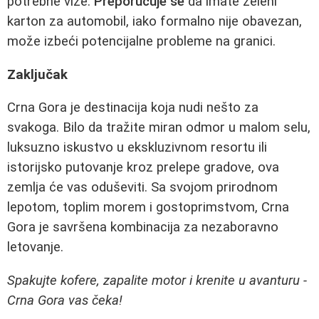
potrebne vize.
Preporučuje se
da imate zeleni
karton za automobil, iako formalno nije obavezan,
može izbeći potencijalne probleme na granici.
Zaključak
Crna Gora je destinacija koja nudi nešto za
svakoga. Bilo da tražite miran odmor u malom selu,
luksuzno iskustvo u ekskluzivnom resortu ili
istorijsko putovanje kroz prelepe gradove, ova
zemlja će vas oduševiti. Sa svojom prirodnom
lepotom, toplim morem i gostoprimstvom, Crna
Gora je savršena kombinacija za nezaboravno
letovanje.
Spakujte kofere, zapalite motor i krenite u avanturu -
Crna Gora vas čeka!