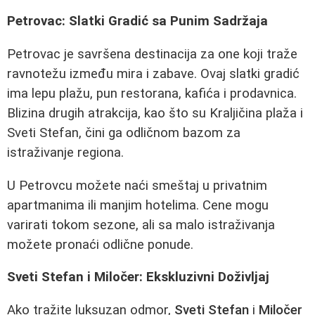
Petrovac: Slatki Gradić sa Punim Sadržaja
Petrovac je savršena destinacija za one koji traže
ravnotežu između mira i zabave. Ovaj slatki gradić
ima lepu plažu, pun restorana, kafića i prodavnica.
Blizina drugih atrakcija, kao što su Kraljičina plaža i
Sveti Stefan, čini ga odličnom bazom za
istraživanje regiona.
U Petrovcu možete naći smeštaj u privatnim
apartmanima ili manjim hotelima. Cene mogu
varirati tokom sezone, ali sa malo istraživanja
možete pronaći odlične ponude.
Sveti Stefan i Miločer: Ekskluzivni Doživljaj
Ako tražite luksuzan odmor,
Sveti Stefan
i
Miločer