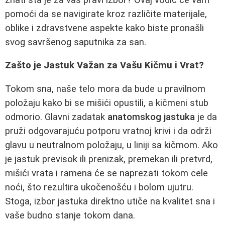
pomoći da se navigirate kroz različite materijale,
oblike i zdravstvene aspekte kako biste pronašli
svog savršenog saputnika za san.
Zašto je Jastuk Važan za Vašu Kičmu i Vrat?
Tokom sna, naše telo mora da bude u pravilnom
položaju kako bi se mišići opustili, a kičmeni stub
odmorio. Glavni zadatak
anatomskog jastuka
je da
pruži odgovarajuću potporu vratnoj krivi i da održi
glavu u neutralnom položaju, u liniji sa kičmom. Ako
je jastuk previsok ili prenizak, premekan ili pretvrd,
mišići vrata i ramena će se naprezati tokom cele
noći, što rezultira ukočenošću i bolom ujutru.
Stoga, izbor jastuka direktno utiče na kvalitet sna i
vaše budno stanje tokom dana.