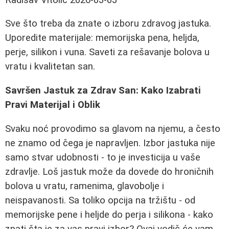
Sve što treba da znate o izboru zdravog jastuka.
Uporedite materijale: memorijska pena, heljda,
perje, silikon i vuna. Saveti za rešavanje bolova u
vratu i kvalitetan san.
Savršen Jastuk za Zdrav San: Kako Izabrati
Pravi Materijal i Oblik
Svaku noć provodimo sa glavom na njemu, a često
ne znamo od čega je napravljen. Izbor jastuka nije
samo stvar udobnosti - to je investicija u vaše
zdravlje. Loš jastuk može da dovede do hroničnih
bolova u vratu, ramenima, glavobolje i
neispavanosti. Sa toliko opcija na tržištu - od
memorijske pene i heljde do perja i silikona - kako
znati šta je za vas pravi izbor? Ovaj vodič će vam