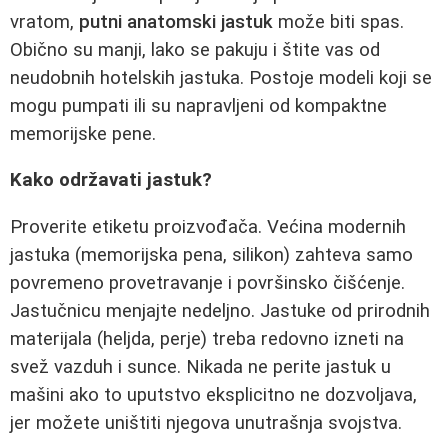
vratom,
putni anatomski jastuk
može biti spas.
Obično su manji, lako se pakuju i štite vas od
neudobnih hotelskih jastuka. Postoje modeli koji se
mogu pumpati ili su napravljeni od kompaktne
memorijske pene.
Kako održavati jastuk?
Proverite etiketu proizvođača. Većina modernih
jastuka (memorijska pena, silikon) zahteva samo
povremeno provetravanje i površinsko čišćenje.
Jastučnicu menjajte nedeljno. Jastuke od prirodnih
materijala (heljda, perje) treba redovno izneti na
svež vazduh i sunce. Nikada ne perite jastuk u
mašini ako to uputstvo eksplicitno ne dozvoljava,
jer možete uništiti njegova unutrašnja svojstva.