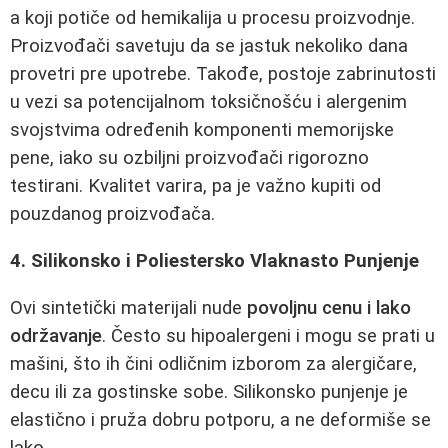
a koji potiče od hemikalija u procesu proizvodnje.
Proizvođači savetuju da se jastuk nekoliko dana
provetri pre upotrebe. Takođe, postoje zabrinutosti
u vezi sa potencijalnom toksičnošću i alergenim
svojstvima određenih komponenti memorijske
pene, iako su ozbiljni proizvođači rigorozno
testirani. Kvalitet varira, pa je važno kupiti od
pouzdanog proizvođača.
4. Silikonsko i Poliestersko Vlaknasto Punjenje
Ovi sintetički materijali nude
povoljnu cenu i lako
održavanje
. Često su hipoalergeni i mogu se prati u
mašini, što ih čini odličnim izborom za alergičare,
decu ili za gostinske sobe. Silikonsko punjenje je
elastično i pruža dobru potporu, a ne deformiše se
lako.