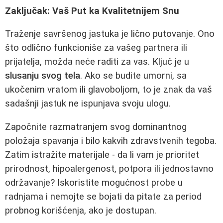
Zaključak: Vaš Put ka Kvalitetnijem Snu
Traženje savršenog jastuka je lično putovanje. Ono
što odlično funkcioniše za vašeg partnera ili
prijatelja, možda neće raditi za vas. Ključ je u
slusanju svog tela
. Ako se budite umorni, sa
ukočenim vratom ili glavoboljom, to je znak da vaš
sadašnji jastuk ne ispunjava svoju ulogu.
Započnite razmatranjem svog dominantnog
položaja spavanja i bilo kakvih zdravstvenih tegoba.
Zatim istražite materijale - da li vam je prioritet
prirodnost, hipoalergenost, potpora ili jednostavno
održavanje? Iskoristite mogućnost probe u
radnjama i nemojte se bojati da pitate za period
probnog korišćenja, ako je dostupan.