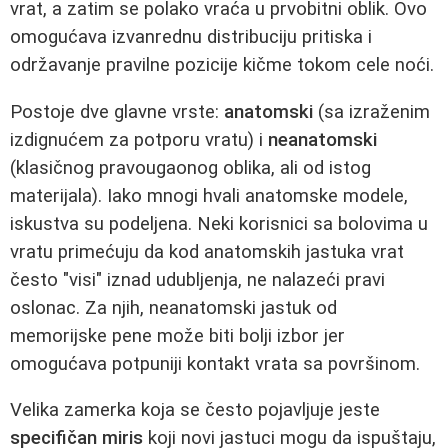
vrat, a zatim se polako vraća u prvobitni oblik. Ovo
omogućava izvanrednu distribuciju pritiska i
održavanje pravilne pozicije kičme tokom cele noći.
Postoje dve glavne vrste:
anatomski
(sa izraženim
izdignućem za potporu vratu) i
neanatomski
(klasičnog pravougaonog oblika, ali od istog
materijala). Iako mnogi hvali anatomske modele,
iskustva su podeljena. Neki korisnici sa bolovima u
vratu primećuju da kod anatomskih jastuka vrat
često "visi" iznad udubljenja, ne nalazeći pravi
oslonac. Za njih, neanatomski jastuk od
memorijske pene može biti bolji izbor jer
omogućava potpuniji kontakt vrata sa površinom.
Velika zamerka koja se često pojavljuje jeste
specifičan miris
koji novi jastuci mogu da ispuštaju,