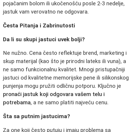
pojačanim bolom ili ukočenošću posle 2-3 nedelje,
jastuk vam verovatno ne odgovara.
Česta Pitanja i Zabrinutosti
Da li su skupi jastuci uvek bolji?
Ne nužno. Cena često reflektuje brend, marketing i
skup materijal (kao što je prirodni lateks ili vuna), a
ne samo funkcionalnu kvalitet. Mnogi pristupačniji
jastuci od kvalitetne memorijske pene ili silikonskog
punjenja mogu pružiti odličnu potporu. Ključno je
pronaći jastuk koji odgovara vašem telu i
potrebama
, a ne samo platiti najveću cenu.
Šta sa putnim jastucima?
Za one koji često putuju i imaju problema sa