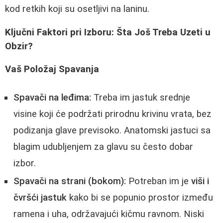
kod retkih koji su osetljivi na laninu.
Ključni Faktori pri Izboru: Šta Još Treba Uzeti u
Obzir?
Vaš Položaj Spavanja
Spavači na leđima:
Treba im jastuk srednje
visine koji će podržati prirodnu krivinu vrata, bez
podizanja glave previsoko. Anatomski jastuci sa
blagim udubljenjem za glavu su često dobar
izbor.
Spavači na strani (bokom):
Potreban im je
viši i
čvršći jastuk
kako bi se popunio prostor između
ramena i uha, održavajući kičmu ravnom. Niski