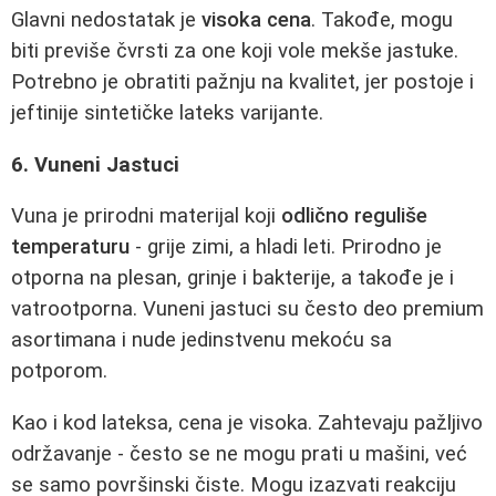
Glavni nedostatak je
visoka cena
. Takođe, mogu
biti previše čvrsti za one koji vole mekše jastuke.
Potrebno je obratiti pažnju na kvalitet, jer postoje i
jeftinije sintetičke lateks varijante.
6. Vuneni Jastuci
Vuna je prirodni materijal koji
odlično reguliše
temperaturu
- grije zimi, a hladi leti. Prirodno je
otporna na plesan, grinje i bakterije, a takođe je i
vatrootporna. Vuneni jastuci su često deo premium
asortimana i nude jedinstvenu mekoću sa
potporom.
Kao i kod lateksa, cena je visoka. Zahtevaju pažljivo
održavanje - često se ne mogu prati u mašini, već
se samo površinski čiste. Mogu izazvati reakciju