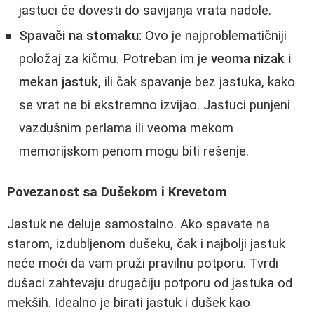
jastuci će dovesti do savijanja vrata nadole.
Spavači na stomaku:
Ovo je najproblematičniji
položaj za kičmu. Potreban im je
veoma nizak i
mekan jastuk
, ili čak spavanje bez jastuka, kako
se vrat ne bi ekstremno izvijao. Jastuci punjeni
vazdušnim perlama ili veoma mekom
memorijskom penom mogu biti rešenje.
Povezanost sa Dušekom i Krevetom
Jastuk ne deluje samostalno. Ako spavate na
starom, izdubljenom dušeku, čak i najbolji jastuk
neće moći da vam pruži pravilnu potporu. Tvrdi
dušaci zahtevaju drugačiju potporu od jastuka od
mekših. Idealno je birati jastuk i dušek kao