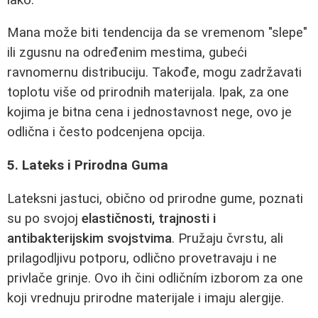
Mana može biti tendencija da se vremenom "slepe"
ili zgusnu na određenim mestima, gubeći
ravnomernu distribuciju. Takođe, mogu zadržavati
toplotu više od prirodnih materijala. Ipak, za one
kojima je bitna cena i jednostavnost nege, ovo je
odlična i često podcenjena opcija.
5. Lateks i Prirodna Guma
Lateksni jastuci, obično od prirodne gume, poznati
su po svojoj
elastičnosti, trajnosti i
antibakterijskim svojstvima
. Pružaju čvrstu, ali
prilagodljivu potporu, odlično provetravaju i ne
privlače grinje. Ovo ih čini odličním izborom za one
koji vrednuju prirodne materijale i imaju alergije.