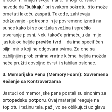
navode da
"šuškaju"
pri svakom pokretu, što može
ometati lakoću zaspati. Takođe, zahtevaju
održavanje - potrebno ih je povremeno izneti na
sunce kako bi se održala svežina i sprečilo
stvaranje plesni. Neki takođe primećuju da im je
jastuk od heljde
previše tvrd
ili da ima specifičan
biljni miris koji ne odgovara svima. Za one sa
ozbiljnijim problemima vratne kičme, heljda možda
neće pružiti dovoljno čvrst i stabilan oslonac.
3. Memorijska Pena (Memory Foam): Savremeno
Rešenje sa Kontroverzama
Jastuci od memorijske pene postali su sinonim za
ortopedsku potporu
. Ovaj materijal reaguje na
toplotu i težinu tela, pažljivo se oblikujući uz glavu i