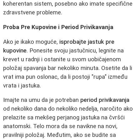
koherentan sistem, posebno ako imate specifične
zdravstvene probleme.
Proba Pre Kupovine i Period Privikavanja
Ako je ikako moguće,
isprobajte jastuk pre
kupovine
. Ponesite svoju jastučnicu, legnite na
krevet u radnji i ostanite u svom uobičajenom
položaj spavanja bar nekoliko minuta. Osetite da li
vrat ima pun oslonac, da li postoji "rupa" između
vrata i jastuka.
Imajte na umu da je potreban
period privikavanja
od nekoliko dana do nekoliko nedelja, naročito ako
prelazite sa mekšeg perjanog jastuka na čvršći
anatomski. Telo mora da se navikne na novi,
pravilniji položaj. Međutim, ako se budite sa