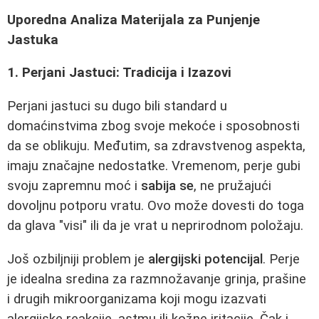
Uporedna Analiza Materijala za Punjenje
Jastuka
1. Perjani Jastuci: Tradicija i Izazovi
Perjani jastuci su dugo bili standard u
domaćinstvima zbog svoje mekoće i sposobnosti
da se oblikuju. Međutim, sa zdravstvenog aspekta,
imaju značajne nedostatke. Vremenom, perje gubi
svoju zapremnu moć i
sabija se
, ne pružajući
dovoljnu potporu vratu. Ovo može dovesti do toga
da glava "visi" ili da je vrat u neprirodnom položaju.
Još ozbiljniji problem je
alergijski potencijal
. Perje
je idealna sredina za razmnožavanje grinja, prašine
i drugih mikroorganizama koji mogu izazvati
alergijske reakcije, astmu ili kožne iritacije. Čak i