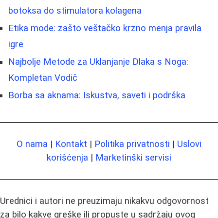
botoksa do stimulatora kolagena
Etika mode: zašto veštačko krzno menja pravila
igre
Najbolje Metode za Uklanjanje Dlaka s Noga:
Kompletan Vodič
Borba sa aknama: Iskustva, saveti i podrška
O nama
|
Kontakt
|
Politika privatnosti
|
Uslovi
korišćenja
|
Marketinški servisi
Urednici i autori ne preuzimaju nikakvu odgovornost
za bilo kakve greške ili propuste u sadržaju ovog