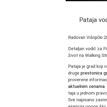
Pataja vod
Radovan Višnjički
2
Detaljan vodič za Pa
život na Walking Str
Pataja je grad koji
druge
prestonica g
proverene informaci
aktuelnim cenama
.
taja u jednom prav
Sve napisano zasniva
esencija onoga što 