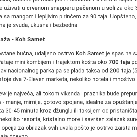
e uživati u
crvenom snapperu pečenom u soli
za oko 3
 sa mangom i lepljivim pirinčem za 90 taja. Uopšteno, 
ana je svuda, ukusna i bezbedna.
plaža - Koh Samet
stane bučna, udaljeno ostrvo
Koh Samet
je spas na 
Pataje mini kombijem i trajektom košta oko
700 taja
po
tav nacionalnog parka pa se plaća taksa od
200 taja
(5
toje dva 7-Eleven marketa, nekoliko hotela i mnoštvo
aew
je najveća, ali tokom vikenda i praznika bude prepuna
m
- manje, mirnije, gotovo spojene, idealne za opuštanj
ta 30-45 minuta kroz džunglu ili taksijem od pristaništa
 nekoliko resorta, kristalno more i savršen zalazak su
opcija za obilazak svih uvala pošto je ostrvo zaista ma
taja dnevno.