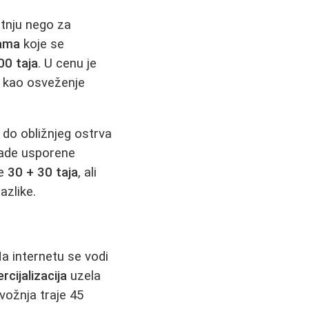
etnju nego za
kama
koje se
00 taja
. U cenu je
 kao osveženje
i do obližnjeg ostrva
sade usporene
đe
30 + 30 taja
, ali
azlike.
Na internetu se vodi
cijalizacija
uzela
 vožnja traje 45