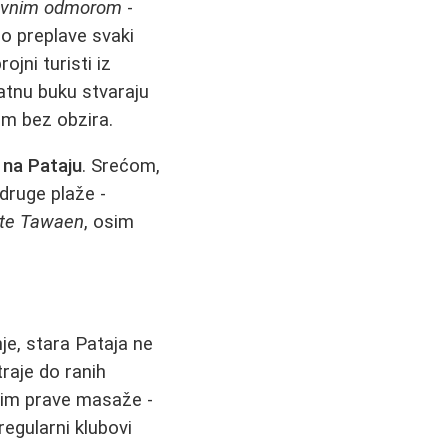
ovnim odmorom
-
o preplave svaki
ojni turisti iz
datnu buku stvaraju
om bez obzira.
 na Pataju
. Srećom,
druge plaže -
ite Tawaen
, osim
je, stara Pataja ne
traje do ranih
osim prave masaže -
regularni klubovi