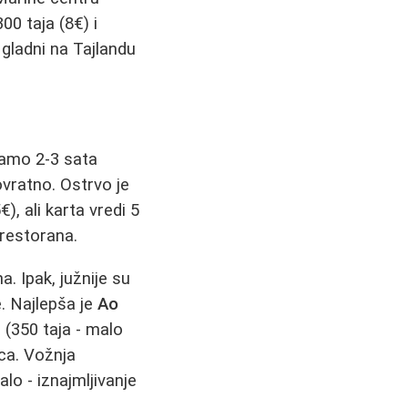
00 taja (8€) i
gladni na Tajlandu
samo 2-3 sata
vratno. Ostrvo je
€), ali karta vredi 5
 restorana.
. Ipak, južnije su
e. Najlepša je
Ao
 (350 taja - malo
nca. Vožnja
lo - iznajmljivanje