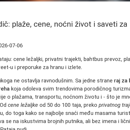
ič: plaže, cene, noćni život i saveti z
026-07-06
taju: cene ležaljki, privatni trajekti, bahtbus prevoz, 
eet-u i preporuke za hranu i izlete.
 nikoga ne ostavlja ravnodušnim. Sa jedne strane
raj za
reha
koja odoleva svim trendovima porodičnog turizma
je o plažama, transportu, noćnom životu i - što je mn
 Od
cene ležaljke
od 50 do 100 taja, preko
privatnog tra
cu, do toga kako se najbolje snaći među masama turist
 se na iskustvima brojnih putnika, ali bez imena i ličn
Pataja nudi.