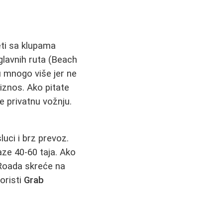
eti sa klupama
glavnih ruta (Beach
u mnogo više jer ne
 iznos. Ako pitate
e privatnu vožnju.
luci i brz prevoz.
aze 40-60 taja. Ako
 Roada skreće na
oristi
Grab