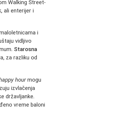
m Walking Street-
ali enterijer i
 maloletnicama i
štaju vidljivo
nimum.
Starosna
a, za razliku od
happy hour
mogu
zuju izvlačenja
ke državljanke.
eđeno vreme baloni