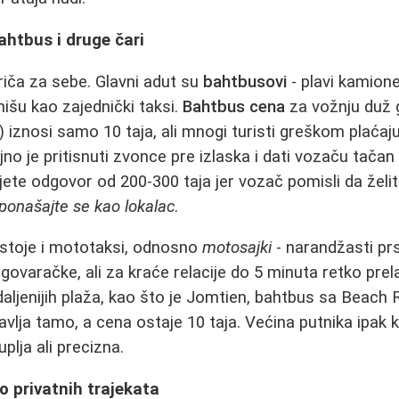
ahtbus i druge čari
priča za sebe. Glavni adut su
bahtbusovi
- plavi kamion
nišu kao zajednički taksi.
Bahtbus cena
za vožnju duž 
iznosi samo 10 taja, ali mnogi turisti greškom plaćaj
no je pritisnuti zvonce pre izlaska i dati vozaču tačan
jete odgovor od 200-300 taja jer vozač pomisli da želit
ponašajte se kao lokalac
.
ostoje i mototaksi, odnosno
motosajki
- narandžasti prs
govaračke, ali za kraće relacije do 5 minuta retko prel
udaljenijih plaža, kao što je Jomtien, bahtbus sa Beach
vlja tamo, a cena ostaje 10 taja. Većina putnika ipak k
uplja ali precizna.
do privatnih trajekata