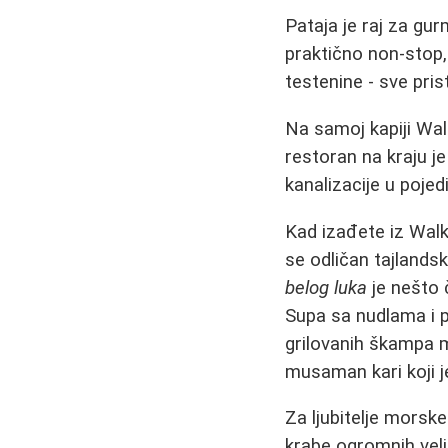
Pataja je raj za g
praktično non-stop,
testenine - sve pri
Na samoj kapiji Wal
restoran na kraju j
kanalizacije u pojed
Kad izađete iz Wal
se odličan tajlands
belog luka
je nešto 
Supa sa nudlama i
grilovanih škampa 
musaman kari koji je
Za ljubitelje morske
krabe ogromnih vel