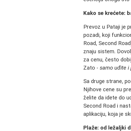
Kako se krećete: b
Prevoz u Pataji je 
pozadi, koji funkcio
Road, Second Road) 
znaju sistem. Dovolj
za cenu, često dobi
Zato -
samo uđite i 
Sa druge strane, p
Njihove cene su pre
želite da idete do 
Second Road i nasta
aplikaciju, koja je sk
Plaže: od ležaljki 