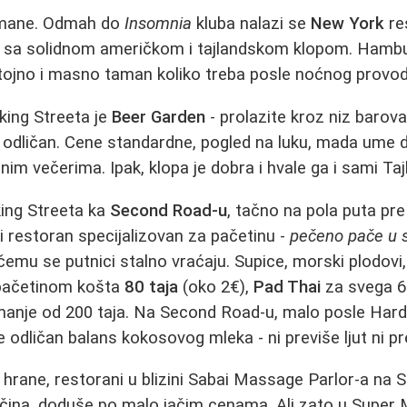
urmane. Odmah do
Insomnia
kluba nalazi se
New York
re
 sa solidnom američkom i tajlandskom klopom. Hamburg
stojno i masno taman koliko treba posle noćnog provod
king Streeta je
Beer Garden
- prolazite kroz niz barov
e odličan. Cene standardne, pogled na luku, mada ume 
inim večerima. Ipak, klopa je dobra i hvale ga i sami Taj
king Streeta ka
Second Road-u
, tačno na pola puta pre
ki restoran specijalizovan za pačetinu -
pečeno pače u s
čemu se putnici stalno vraćaju. Supice, morski plodovi, 
 pačetinom košta
80 taja
(oko 2€),
Pad Thai
za svega 60
manje od 200 taja. Na Second Road-u, malo posle Hard 
 odličan balans kokosovog mleka - ni previše ljut ni pr
 hrane, restorani u blizini Sabai Massage Parlor-a na S
ičina, doduše po malo jačim cenama. Ali zato u Super 