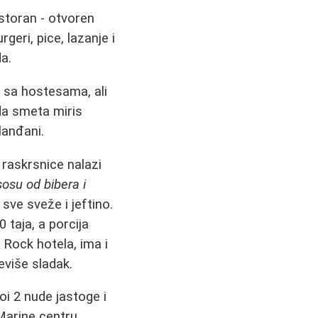
storan - otvoren
eri, pice, lazanje i
a.
a sa hostesama, ali
da smeta miris
lanđani.
 raskrsnice nalazi
osu od bibera i
sve sveže i jeftino.
 taja, a porcija
Rock hotela, ima i
eviše sladak.
oi 2 nude jastoge i
Marine centru