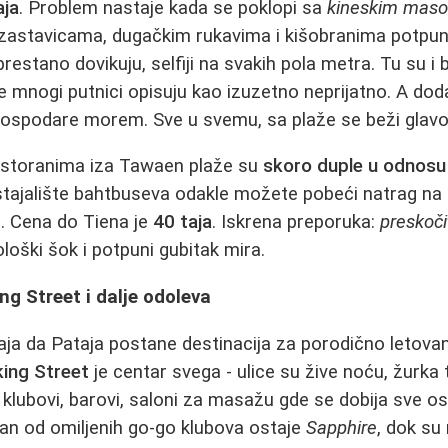
aja
. Problem nastaje kada se poklopi sa
kineskim mas
 zastavicama, dugačkim rukavima i kišobranima potpun
restano dovikuju, selfiji na svakih pola metra. Tu su i br
nje mnogi putnici opisuju kao izuzetno neprijatno. A do
gospodare morem. Sve u svemu, sa plaže se beži glav
restoranima iza Tawaen plaže su
skoro duple u odnosu
e stajalište bahtbuseva odakle možete pobeći natrag na 
e. Cena do Tiena je
40 taja
. Iskrena preporuka:
preskoč
ološki šok i potpuni gubitak mira.
ng Street i dalje odoleva
šaja da Pataja postane destinacija za porodično letovan
ing Street
je centar svega - ulice su žive noću, žurka 
go klubovi, barovi, saloni za masažu gde se dobija sve 
edan od omiljenih go-go klubova ostaje
Sapphire
, dok su 