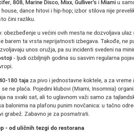
cifer
,
808
,
Marine Disco
,
Mixx
,
Gulliver's
i
Miami
u samo
ouse, dance hitovi i hip-hop; izbor stilova nije prevelik, 
o čini razliku.
o: obezbeđenje u većini ovih mesta ne dozvoljava ulaz
se barem ta vrsta neprijatnosti izbegava. Takođe, ne pu
ozvoljavaju unos oružja, pa su incidenti svedeni na mi
stoji
- ljudi ozbiljnijih godina su sasvim regularna pojav
ropi.
40-180 taja
za pivo i jednostavne koktele, a za vreme
az se ne plaća. Pojedini klubovi (Miami, Insomnia) organi
aja na svaki sat, ali to uglavnom važi samo za tajlands
a balonima na plafonu punim novčanica: u tačno odr
avi grabež. Zabavno je za posmatrati.
p - od uličnih tezgi do restorana