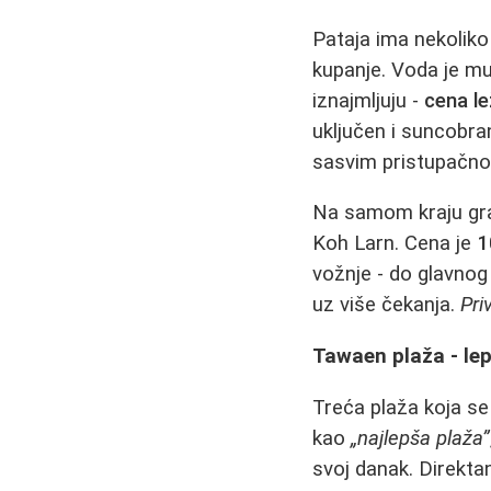
Pataja ima nekoliko
kupanje. Voda je mut
iznajmljuju -
cena le
uključen i suncobra
sasvim pristupačno
Na samom kraju gra
Koh Larn. Cena je
1
vožnje - do glavno
uz više čekanja.
Pri
Tawaen plaža - lep
Treća plaža koja s
kao
„najlepša plaža”
svoj danak. Direktan