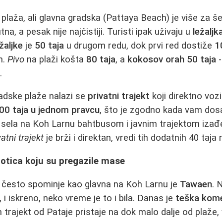
 plaža, ali glavna gradska (Pattaya Beach) je više za š
na, a pesak nije najčistiji. Turisti ipak uživaju u
ležalj
žaljke
je
50 taja
u drugom redu, dok prvi red dostiže
1
n.
Pivo
na plaži košta
80 taja
, a
kokosov orah
50 taja
-
.
dske plaže nalazi se
privatni trajekt
koji direktno voz
00 taja u jednom pravcu
, što je zgodno kada vam do
g sela na Koh Larnu bahtbusom i javnim trajektom iza
vatni trajekt
je brži i direktan, vredi tih dodatnih 40 taja r
otica koju su pregazile mase
e često spominje kao glavna na Koh Larnu je
Tawaen
. 
, i iskreno, neko vreme je to i bila. Danas je
teška komer
 trajekt od Pataje pristaje na dok malo dalje od plaže,