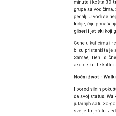
minuta i košta
30 t
grupe sa vodičima,
pedalj. U vodi se nep
Indije, čije ponaša
gliseri i jet ski
koji 
Cene u kafićima i 
blizu pristaništa j
Samae, Tien i sličn
ako ne želite kultur
Noćni život - Walki
I pored silnih poku
da svoj status.
Walk
jutarnjih sati. Go-
sve je to još tu. J