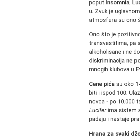
poput
Insomnia
,
Lu
u. Zvuk je uglavnom h
atmosfera su ono št
Ono što je pozitivn
transvestitima, pa 
alkoholisane i ne d
diskriminacija ne po
mnogih klubova u Ev
Cene pića
su oko
1
biti i ispod 100. Ul
novca - po 10.000 t
Lucifer
ima sistem s
padaju i nastaje pr
Hrana za svaki dže