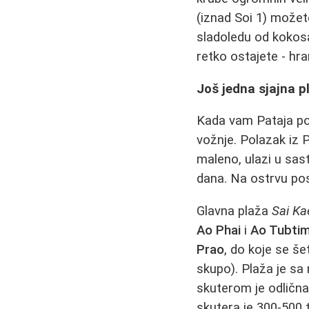
(iznad Soi 1) možet
sladoledu od kokosa
retko ostajete - hr
Još jedna sjajna 
Kada vam Pataja po
vožnje. Polazak iz 
maleno, ulazi u sas
dana. Na ostrvu pos
Glavna plaža
Sai K
Ao Phai
i
Ao Tubti
Prao
, do koje se še
skupo). Plaža je sa
skuterom je odlična 
skutera je 300-500 