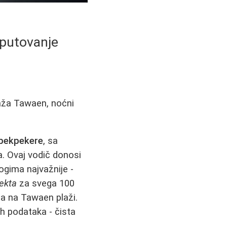
a putovanje
plaža Tawaen, noćni
 bekpekere
, sa
. Ovaj vodič donosi
ogima najvažnije -
jekta
za svega 100
a na Tawaen plaži.
ih podataka - čista