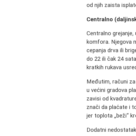
od njih zaista isplat
Centralno (daljinsk
Centralno grejanje,
komfora. Njegova n
cepanja drva ili bri
do 22 ili čak 24 sa
kratkih rukava usre
Međutim, računi z
u većini gradova pl
zavisi od kvadrature
znači da plaćate i t
jer toplota „beži“ k
Dodatni nedostatak