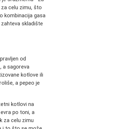
 za celu zimu, što
go kombinacija gasa
li zahteva skladište
apravljen od
a, a sagoreva
izovane kotlove ili
oliše, a pepeo je
tetni kotlovi na
evra po toni, a
k za celu zimu
je i to što se može