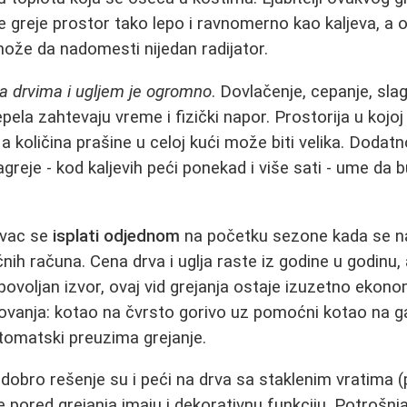
e greje prostor tako lepo i ravnomerno kao kaljeva, a
ože da nadomesti nijedan radijator.
a drvima i ugljem je ogromno
. Dovlačenje, cepanje, sl
epela zahtevaju vreme i fizički napor. Prostorija u kojoj 
 a količina prašine u celoj kući može biti velika. Doda
greje - kod kaljevih peći ponekad i više sati - ume da
ovac se
isplati odjednom
na početku sezone kada se nab
 računa. Cena drva i uglja raste iz godine u godinu, a
povoljan izvor, ovaj vid grejanja ostaje izuzetno ekono
anja: kotao na čvrsto gorivo uz pomoćni kotao na ga
tomatski preuzima grejanje.
dobro rešenje su i peći na drva sa staklenim vratima (
koje pored grejanja imaju i dekorativnu funkciju. Potrošn