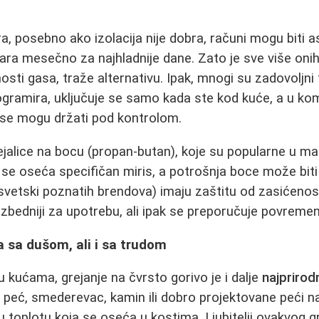
a, posebno ako izolacija nije dobra, računi mogu biti 
nara mesečno za najhladnije dane. Zato je sve više onih
sti gasa, traže alternativu. Ipak, mnogi su zadovoljni 
gramira, uključuje se samo kada ste kod kuće, a u ko
 se mogu držati pod kontrolom.
rejalice na bocu (propan-butan), koje su popularne u m
 se oseća specifičan miris, a potrošnja boce može biti b
svetski poznatih brendova) imaju zaštitu od zasićenos
zbedniji za upotrebu, ali ipak se preporučuje povreme
na sa dušom, ali i sa trudom
u kućama, grejanje na čvrsto gorivo je i dalje
najprirod
a peć, smederevac, kamin ili dobro projektovane peći na 
 toplotu koja se oseća u kostima. Ljubitelji ovakvog g