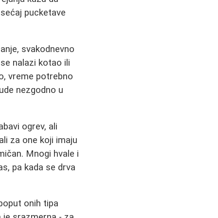
 osećaj pucketave
aganje, svakodnevno
se nalazi kotao ili
tno, vreme potrebno
 bude nezgodno u
avi ogrev, ali
li za one koji imaju
mičan. Mnogi hvale i
s, pa kada se drva
poput onih tipa
ja je srazmerna - za