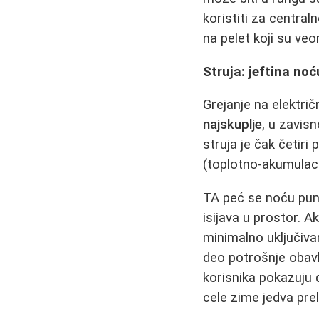
koristiti za central
na pelet koji su ve
Struja: jeftina no
Grejanje na električ
najskuplje
, u zavisn
struja je čak četiri
(toplotno-akumulaci
TA peć se noću puni
isijava u prostor. 
minimalno uključivan
deo potrošnje obavlj
korisnika pokazuju 
cele zime jedva pre