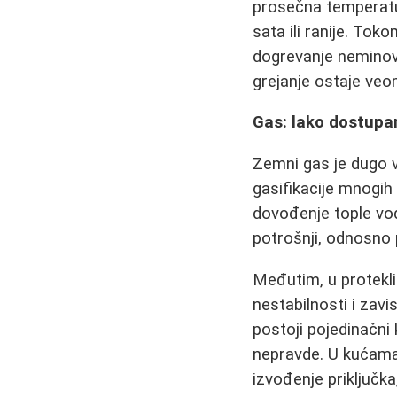
prosečna temperatur
sata ili ranije. Tok
dogrevanje neminovn
grejanje ostaje veo
Gas: lako dostupan
Zemni gas je dugo 
gasifikacije mnogih
dovođenje tople vod
potrošnji, odnosno 
Međutim, u protekl
nestabilnosti i za
postoji pojedinačni 
nepravde. U kućama,
izvođenje priključka