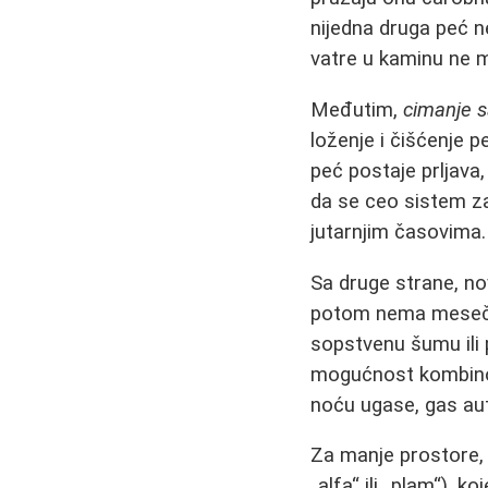
nijedna druga peć n
vatre u kaminu ne m
Međutim,
cimanje s
loženje i čišćenje p
peć postaje prljava,
da se ceo sistem za
jutarnjim časovima.
Sa druge strane, n
potom nema mesečnih
sopstvenu šumu ili 
mogućnost kombinov
noću ugase, gas au
Za manje prostore, 
„alfa“ ili „plam“), 