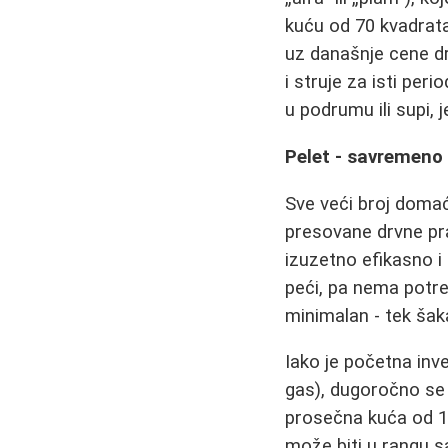
kuću od 70 kvadrata
uz današnje cene dr
i struje za isti peri
u podrumu ili supi, 
Pelet - savremeno
Sve veći broj doma
presovane drvne pra
izuzetno efikasno i
peći, pa nema potre
minimalan - tek šaka
Iako je početna inve
gas), dugoročno se i
prosečna kuća od 12
može biti u rangu sa