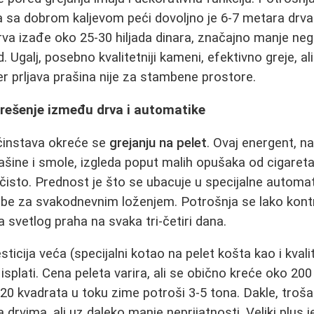
 sa dobrom kaljevom peći dovoljno je 6-7 metara drva
va izađe oko 25-30 hiljada dinara, značajno manje ne
od. Ugalj, posebno kvalitetniji kameni, efektivno greje, a
jer prljava prašina nije za stambene prostore.
 rešenje između drva i automatike
ćinstava okreće se
grejanju na pelet
. Ovaj energent, n
šine i smole, izgleda poput malih opušaka od cigaret
 čisto. Prednost je što se ubacuje u specijalne automat
be za svakodnevnim loženjem. Potrošnja se lako kontr
 svetlog praha na svaka tri-četiri dana.
sticija veća (specijalni kotao na pelet košta kao i kvali
splati. Cena peleta varira, ali se obično kreće oko 200 
0 kvadrata u toku zime potroši 3-5 tona. Dakle, troša
 drvima, ali uz daleko manje neprijatnosti. Veliki plus 