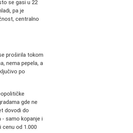
sto se gasi u 22
ladi, pa je
ižnost, centralno
se proširila tokom
ma, nema pepela, a
ključivo po
opolitičke
zgradama gde ne
et dovodi do
a - samo kopanje i
zi cenu od 1.000