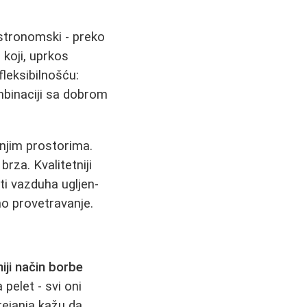
astronomski - preko
 koji, uprkos
fleksibilnošću:
mbinaciji sa dobrom
anjim prostorima.
rza. Kvalitetniji
ti vazduha ugljen-
no provetravanje.
niji način borbe
pelet - svi oni
rejanja kažu da