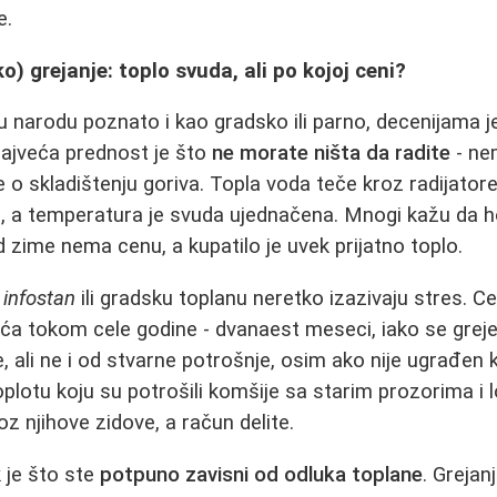
e.
o) grejanje: toplo svuda, ali po kojoj ceni?
 u narodu poznato i kao gradsko ili parno, decenijama j
ajveća prednost je što
ne morate ništa da radite
- ne
ge o skladištenju goriva. Topla voda teče kroz radijator
ta, a temperatura je svuda ujednačena. Mnogi kažu da h
d zime nema cenu, a kupatilo je uvek prijatno toplo.
a
infostan
ili gradsku toplanu neretko izazivaju stres. C
aća tokom cele godine - dvanaest meseci, iako se gre
, ali ne i od stvarne potrošnje, osim ako nije ugrađen 
oplotu koju su potrošili komšije sa starim prozorima i 
roz njihove zidove, a račun delite.
 je što ste
potpuno zavisni od odluka toplane
. Grejan