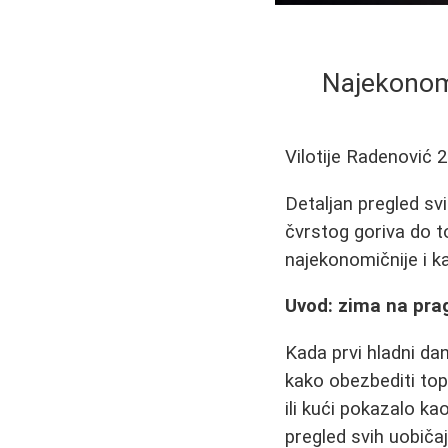
Najekonomi
Vilotije Radenović
2
Detaljan pregled sv
čvrstog goriva do to
najekonomičnije i ka
Uvod: zima na prag
Kada prvi hladni da
kako obezbediti top
ili kući pokazalo k
pregled svih uobičaj