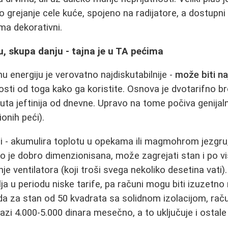
no grejanje cele kuće, spojeno na radijatore, a dostupn
oma dekorativni.
ću, skupa danju - tajna je u TA pećima
nu energiju je verovatno najdiskutabilnije -
može biti najj
osti od toga kako ga koristite. Osnova je dvotarifno bro
 puta jeftinija od dnevne. Upravo na tome počiva genija
onih peći).
 - akumulira toplotu u opekama ili magmohrom jezgru,
Ako je dobro dimenzionisana, može zagrejati stan i po v
je ventilatora (koji troši svega nekoliko desetina vati)
a u periodu niske tarife, pa računi mogu biti izuzetno 
da za stan od 50 kvadrata sa solidnom izolacijom, rač
lazi 4.000-5.000 dinara mesečno, a to uključuje i ostal