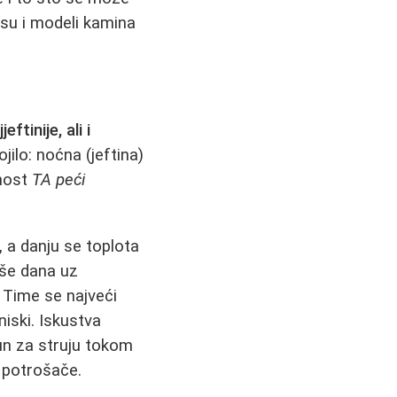
i su i modeli kamina
eftinije, ali i
jilo: noćna (jeftina)
lnost
TA peći
 a danju se toplota
iše dana uz
. Time se najveći
niski. Iskustva
un za struju tokom
e potrošače.