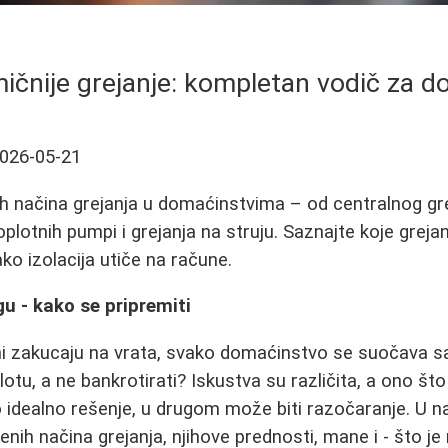
čnije grejanje: kompletan vodič za 
026-05-21
ih načina grejanja u domaćinstvima – od centralnog gre
plotnih pumpi i grejanja na struju. Saznajte koje grejan
ko izolacija utiče na račune.
u - kako se pripremiti
ni zakucaju na vrata, svako domaćinstvo se suočava sa
lotu, a ne bankrotirati? Iskustva su različita, a ono š
ao idealno rešenje, u drugom može biti razočaranje. U
enih načina grejanja, njihove prednosti, mane i - što je n