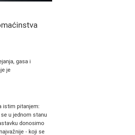
domaćinstva
janja, gasa i
je je
 istim pitanjem:
to se u jednom stanu
 nastavku donosimo
ajvažnije - koji se