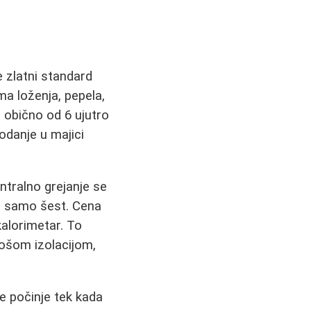
e zlatni standard
ma loženja, pepela,
e obično od 6 ujutro
odanje u majici
entralno grejanje se
je samo šest. Cena
kalorimetar. To
lošom izolacijom,
je počinje tek kada