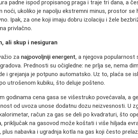
a padne ispod propisanog praga i traje tri dana, a če
om noći, ukoliko je napolju ekstremni minus, prostor se h
o. Ipak, za one koji imaju dobru izolaciju i žele bezbr
ma privlačno.
, ali skup i nesiguran
važio za
najpovoljniji energent
, a njegova popularnost 
 gradova. Prednosti su očigledne: ne prlja se, nema di
e i grejanja je potpuno automatsko. Uz to, plaća se is
po utrošenom kubiku, što deluje pošteno.
im godinama cena gasa se višestruko povećavala, a ge
visnost od uvoza unose dodatnu dozu neizvesnosti. U 
kalorimetar, račun za gas se deli po kvadraturi, što op
 priključak na gasovod može koštati i više hiljada evr
, plus nabavka i ugradnja kotla na gas koji često prela