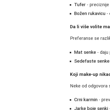
Tufer
- preciznije
Božen rukavicu
- 
Da li više volite m
Preferanse se razli
Mat senke
- daju 
Sedefaste senke
Koji make-up nikad
Neke od odgovora 
Crni karmin
- prev
Jarke boje senki