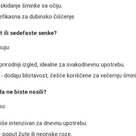
 skidanje šminke sa očiju.
efikasna za dubinsko čišćenje.
at ili sedefaste senke?
kuju:
prirodniji izgled, idealne za svakodnevnu upotrebu.
- dodaju blistavost, češće korišćene za večernju šmin
a ne biste nosili?
su:
iše intenzivan za dnevnu upotrebu.
- poput žute ili neonske roze.