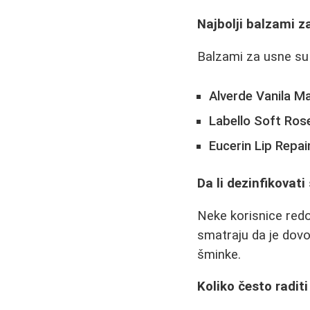
Najbolji balzami z
Balzami za usne s
Alverde Vanila M
Labello Soft Ros
Eucerin Lip Repai
Da li dezinfikovati
Neke korisnice red
smatraju da je dovo
šminke.
Koliko često raditi 