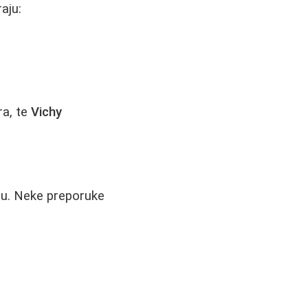
aju:
ra, te
Vichy
gu. Neke preporuke