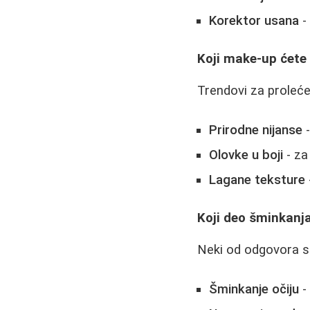
Korektor usana
-
Koji make-up ćete 
Trendovi za proleće 
Prirodne nijanse
-
Olovke u boji
- za
Lagane teksture
Koji deo šminkanja
Neki od odgovora s
Šminkanje očiju
-