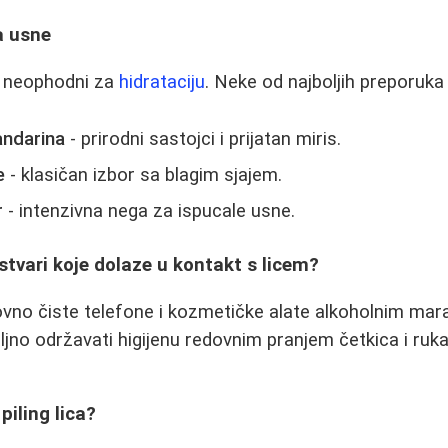
a usne
u neophodni za
hidrataciju
. Neke od najboljih preporuka
andarina
- prirodni sastojci i prijatan miris.
e
- klasičan izbor sa blagim sjajem.
r
- intenzivna nega za ispucale usne.
 stvari koje dolaze u kontakt s licem?
ovno čiste telefone i kozmetičke alate alkoholnim ma
ljno održavati higijenu redovnim pranjem četkica i ruka
piling lica?