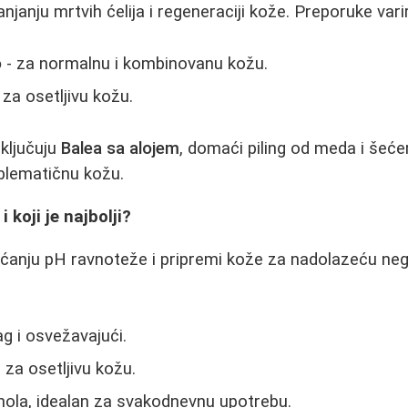
janju mrtvih ćelija i regeneraciji kože. Preporuke varir
o
- za normalnu i kombinovanu kožu.
 za osetljivu kožu.
uključuju
Balea sa alojem
, domaći piling od meda i šeće
blematičnu kožu.
 i koji je najbolji?
ćanju pH ravnoteže i pripremi kože za nadolazeću ne
ag i osvežavajući.
 za osetljivu kožu.
hola, idealan za svakodnevnu upotrebu.