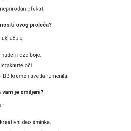
 neprirodan efekat.
nositi ovog proleća?
uključuju:
 nude i roze boje.
 istaknute oči.
- BB kreme i svetla rumenila.
 vam je omiljeni?
u:
 kreativni deo šminke.