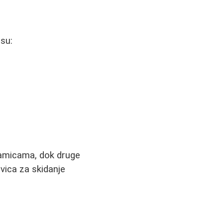
 su:
ramicama, dok druge
vica za skidanje