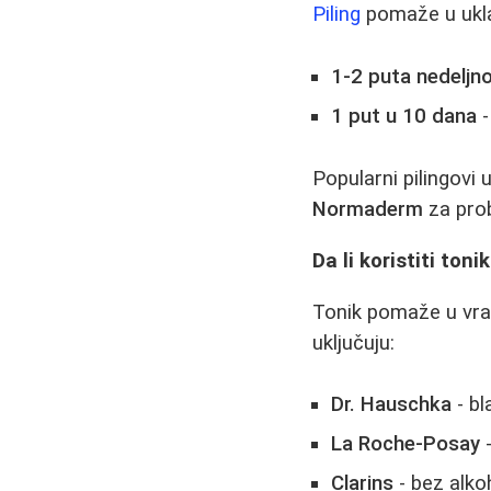
Piling
pomaže u uklan
1-2 puta nedeljn
1 put u 10 dana
-
Popularni pilingovi 
Normaderm
za pro
Da li koristiti tonik
Tonik pomaže u vra
uključuju:
Dr. Hauschka
- bl
La Roche-Posay
-
Clarins
- bez alko