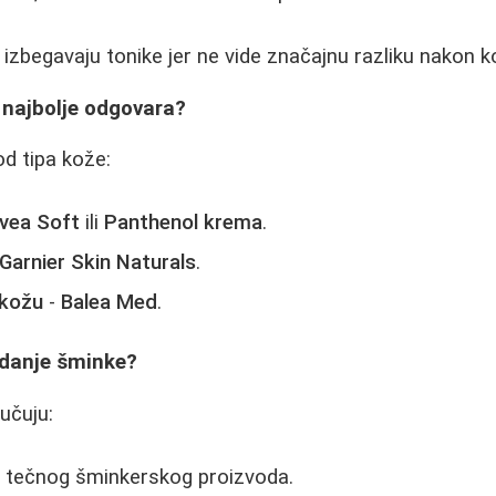
 izbegavaju tonike jer ne vide značajnu razliku nakon k
 najbolje odgovara?
od tipa kože:
ivea Soft
ili
Panthenol krema
.
Garnier Skin Naturals
.
 kožu
-
Balea Med
.
kidanje šminke?
jučuju:
e tečnog šminkerskog proizvoda.