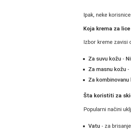
Ipak, neke korisnice
Koja krema za lice
Izbor kreme zavisi 
Za suvu kožu
-
N
Za masnu kožu
-
Za kombinovanu
Šta koristiti za s
Popularni načini ukl
Vatu
- za brisanj