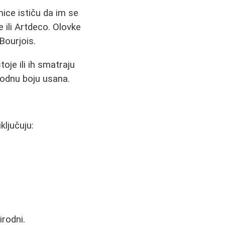
nice ističu da im se
ili Artdeco. Olovke
Bourjois.
oje ili ih smatraju
rodnu boju usana.
ključuju:
irodni.