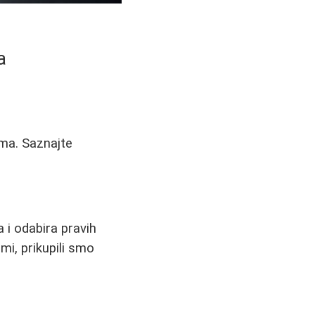
a
dima. Saznajte
a i odabira pravih
mi, prikupili smo