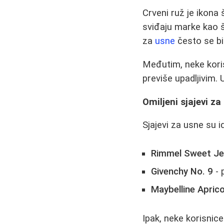
Crveni ruž je ikona 
sviđaju marke kao š
za
usne
često se bir
Međutim, neke koris
previše upadljivim.
Omiljeni sjajevi za
Sjajevi za usne su i
Rimmel Sweet Jel
Givenchy No. 9
- 
Maybelline Apric
Ipak, neke korisnice 