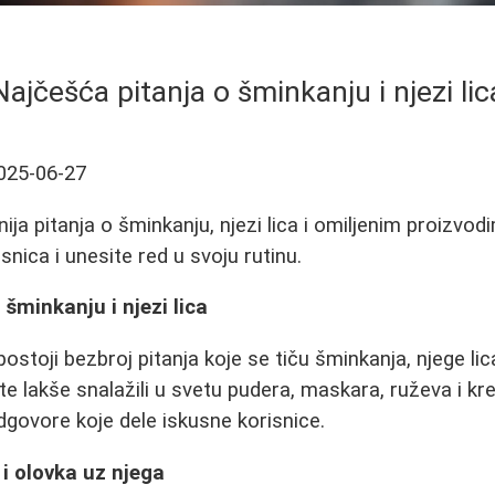
Najčešća pitanja o šminkanju i njezi lic
025-06-27
nija pitanja o šminkanju, njezi lica i omiljenim proizvo
snica i unesite red u svoju rutinu.
šminkanju i njezi lica
stoji bezbroj pitanja koje se tiču šminkanja, njege lic
e lakše snalažili u svetu pudera, maskara, ruževa i kre
odgovore koje dele iskusne korisnice.
 i olovka uz njega