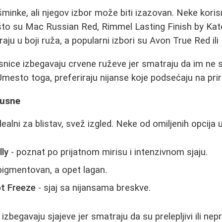
šminke, ali njegov izbor može biti izazovan. Neke koris
to su Mac Russian Red, Rimmel Lasting Finish by Kate 
aju u boji ruža, a popularni izbori su Avon True Red ili 
nice izbegavaju crvene ruževe jer smatraju da im ne st
 Umesto toga, preferiraju nijanse koje podsećaju na pri
 usne
dealni za blistav, svež izgled. Neke od omiljenih opcija u
ly
- poznat po prijatnom mirisu i intenzivnom sjaju.
pigmentovan, a opet lagan.
ot Freeze
- sjaj sa nijansama breskve.
izbegavaju sjajeve jer smatraju da su prelepljivi ili nepr