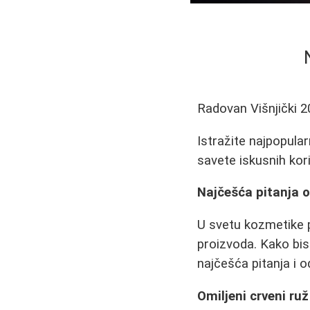
Radovan Višnjički
2
Istražite najpopular
savete iskusnih kori
Najčešća pitanja o 
U svetu kozmetike po
proizvoda. Kako bist
najčešća pitanja i 
Omiljeni crveni ruž