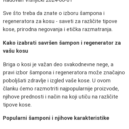
Sve što treba da znate o izboru šampona i
regeneratora za kosu - saveti za različite tipove
kose, prirodna negovanja i etička razmatranja.
Kako izabrati savršen šampon i regenerator za
vašu kosu
Briga o kosi je važan deo svakodnevne nege, a
pravi izbor šampona i regeneratora može značajno
poboljšati zdravlje i izgled vaše kose. U ovom
članku ćemo razmotriti najpopularnije proizvode,
njihove prednosti i način na koji utiču na različite
tipove kose.
Popularni šamponi i njihove karakteristike