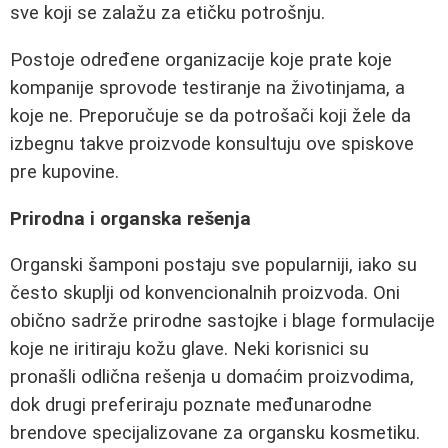
sve koji se zalažu za etičku potrošnju.
Postoje određene organizacije koje prate koje
kompanije sprovode testiranje na životinjama, a
koje ne. Preporučuje se da potrošači koji žele da
izbegnu takve proizvode konsultuju ove spiskove
pre kupovine.
Prirodna i organska rešenja
Organski šamponi postaju sve popularniji, iako su
često skuplji od konvencionalnih proizvoda. Oni
obično sadrže prirodne sastojke i blage formulacije
koje ne iritiraju kožu glave. Neki korisnici su
pronašli odlična rešenja u domaćim proizvodima,
dok drugi preferiraju poznate međunarodne
brendove specijalizovane za organsku kosmetiku.