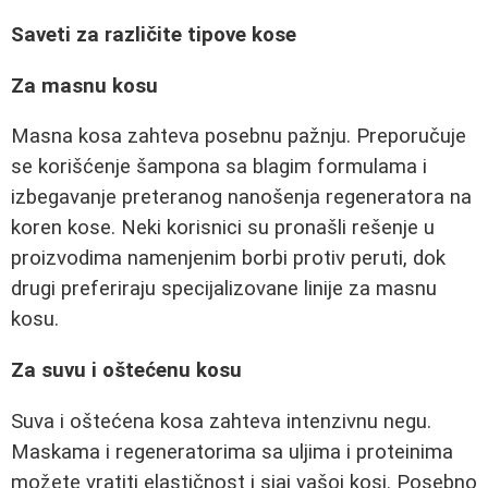
Saveti za različite tipove kose
Za masnu kosu
Masna kosa zahteva posebnu pažnju. Preporučuje
se korišćenje šampona sa blagim formulama i
izbegavanje preteranog nanošenja regeneratora na
koren kose. Neki korisnici su pronašli rešenje u
proizvodima namenjenim borbi protiv peruti, dok
drugi preferiraju specijalizovane linije za masnu
kosu.
Za suvu i oštećenu kosu
Suva i oštećena kosa zahteva intenzivnu negu.
Maskama i regeneratorima sa uljima i proteinima
možete vratiti elastičnost i sjaj vašoj kosi. Posebno