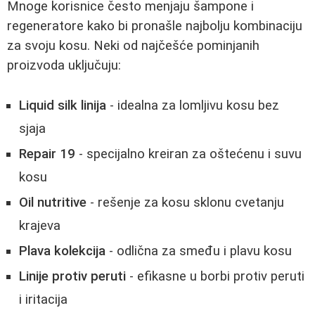
Mnoge korisnice često menjaju šampone i
regeneratore kako bi pronašle najbolju kombinaciju
za svoju kosu. Neki od najčešće pominjanih
proizvoda uključuju:
Liquid silk linija
- idealna za lomljivu kosu bez
sjaja
Repair 19
- specijalno kreiran za oštećenu i suvu
kosu
Oil nutritive
- rešenje za kosu sklonu cvetanju
krajeva
Plava kolekcija
- odlična za smeđu i plavu kosu
Linije protiv peruti
- efikasne u borbi protiv peruti
i iritacija