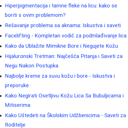
Hiperpigmentacija i tamne fleke na licu: kako se
boriti s ovim problemom?
Rešavanje problema sa aknama: Iskustva i saveti
Facelifting - Kompletan vodič za podmlađivanje lica
Kako da Ublažite Mimikne Bore i Negujete Kožu
Hijaluronski Tretman: Najčešća Pitanja i Saveti za
Negu Nakon Postupka
Najbolje kreme za suvu kožu i bore - Iskustva i
preporuke
Kako Negirati Osetljivu Kožu Lica Sa Bubuljicama i
Mitiserima
Kako Uštedeti na Školskim Udžbenicima - Saveti za
Roditelje