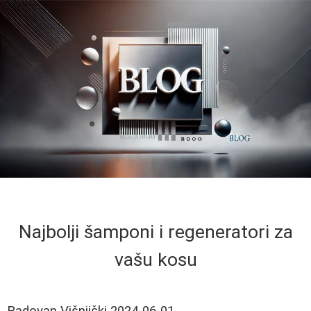
Najbolji šamponi i regeneratori za
vašu kosu
Radovan Višnjički
2024-06-01