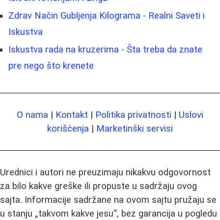
Zdrav Način Gubljenja Kilograma - Realni Saveti i
Iskustva
Iskustva rada na kruzerima - Šta treba da znate
pre nego što krenete
O nama
|
Kontakt
|
Politika privatnosti
|
Uslovi
korišćenja
|
Marketinški servisi
Urednici i autori ne preuzimaju nikakvu odgovornost
za bilo kakve greške ili propuste u sadržaju ovog
sajta. Informacije sadržane na ovom sajtu pružaju se
u stanju „takvom kakve jesu“, bez garancija u pogledu