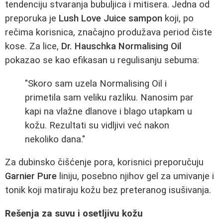
tendenciju stvaranja bubuljica i mitisera. Jedna od
preporuka je
Lush Love Juice sampon
koji, po
rečima korisnica, značajno produžava period čiste
kose. Za lice,
Dr. Hauschka Normalising Oil
pokazao se kao efikasan u regulisanju sebuma:
"Skoro sam uzela Normalising Oil i
primetila sam veliku razliku. Nanosim par
kapi na vlažne dlanove i blago utapkam u
kožu. Rezultati su vidljivi već nakon
nekoliko dana."
Za dubinsko čišćenje pora, korisnici preporučuju
Garnier Pure
liniju, posebno njihov gel za umivanje i
tonik koji matiraju kožu bez preteranog isušivanja.
Rešenja za suvu i osetljivu kožu