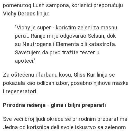
pomenutog Lush sampona, korisnici preporučuju
Vichy Dercos
liniju:
"Vichy je super - koristim zeleni za masnu
perut. Ranije mi je odgovarao Selsun, dok
su Neutrogena i Elementa bili katastrofa.
Savetujem da prvo tražite tester u
apoteci."
Za oštećenu i farbanu kosu,
Gliss Kur
linija se
pokazala kao odličan izbor, posebno njihove maske
i regeneratori.
Prirodna rešenja - glina i biljni preparati
Sve veći broj ljudi okreće se prirodnim preparatima.
Jedna od korisnica deli svoje iskustvo sa zelenom