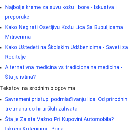
Najbolje kreme za suvu kožu i bore - Iskustva i
preporuke
Kako Negirati Osetljivu Kožu Lica Sa Bubuljicama i
Mitiserima
Kako Uštedeti na Školskim Udžbenicima - Saveti za
Roditelje
Alternativna medicina vs tradicionalna medicina -
Šta je istina?
Tekstovi na srodnim blogovima
Savremeni pristupi podmlađivanju lica: Od prirodnih
tretmana do hirurških zahvata
Šta je Zaista Važno Pri Kupovini Automobila?
Iskreni Kriterijumi i Briga