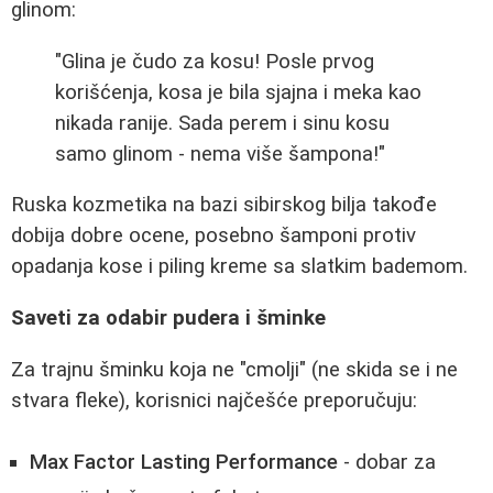
glinom:
"Glina je čudo za kosu! Posle prvog
korišćenja, kosa je bila sjajna i meka kao
nikada ranije. Sada perem i sinu kosu
samo glinom - nema više šampona!"
Ruska kozmetika na bazi sibirskog bilja takođe
dobija dobre ocene, posebno šamponi protiv
opadanja kose i piling kreme sa slatkim bademom.
Saveti za odabir pudera i šminke
Za trajnu šminku koja ne "cmolji" (ne skida se i ne
stvara fleke), korisnici najčešće preporučuju:
Max Factor Lasting Performance
- dobar za