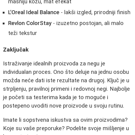
masniju kožu, mat efekat
L'Oreal Ideal Balance
- lakši izgled, prirodniji finish
Revlon ColorStay
- izuzetno postojan, ali malo
teži tekstur
Zaključak
Istraživanje idealnih proizvoda za negu je
individualan proces. Ono što deluje na jednu osobu
možda neće dati iste rezultate na drugoj. Ključ je u
strpljenju, pravilnoj primeni i redovnoj negi. Najbolje
je početi sa testerima kada je to moguće i
postepeno uvoditi nove proizvode u svoju rutinu.
Imate li sopstvena iskustva sa ovim proizvodima?
Koje su vaše preporuke? Podelite svoje mišljenje u