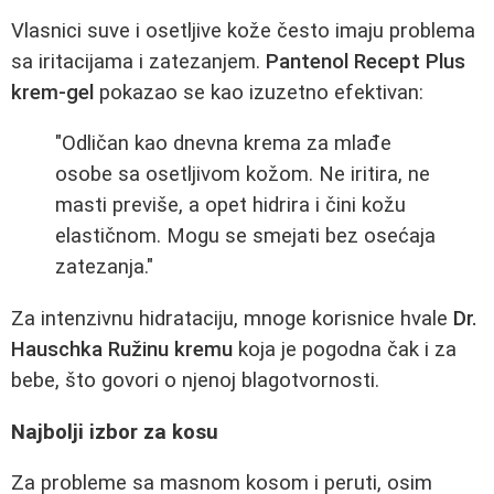
Vlasnici suve i osetljive kože često imaju problema
sa iritacijama i zatezanjem.
Pantenol Recept Plus
krem-gel
pokazao se kao izuzetno efektivan:
"Odličan kao dnevna krema za mlađe
osobe sa osetljivom kožom. Ne iritira, ne
masti previše, a opet hidrira i čini kožu
elastičnom. Mogu se smejati bez osećaja
zatezanja."
Za intenzivnu hidrataciju, mnoge korisnice hvale
Dr.
Hauschka Ružinu kremu
koja je pogodna čak i za
bebe, što govori o njenoj blagotvornosti.
Najbolji izbor za kosu
Za probleme sa masnom kosom i peruti, osim