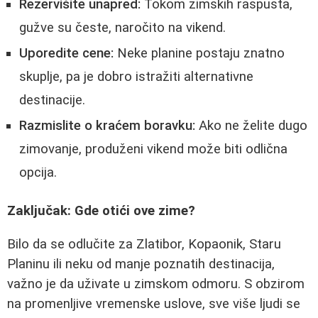
Rezervišite unapred:
Tokom zimskih raspusta,
gužve su česte, naročito na vikend.
Uporedite cene:
Neke planine postaju znatno
skuplje, pa je dobro istražiti alternativne
destinacije.
Razmislite o kraćem boravku:
Ako ne želite dugo
zimovanje, produženi vikend može biti odlična
opcija.
Zaključak: Gde otići ove zime?
Bilo da se odlučite za Zlatibor, Kopaonik, Staru
Planinu ili neku od manje poznatih destinacija,
važno je da uživate u zimskom odmoru. S obzirom
na promenljive vremenske uslove, sve više ljudi se