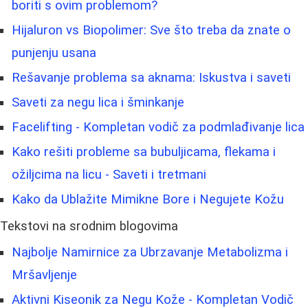
boriti s ovim problemom?
Hijaluron vs Biopolimer: Sve što treba da znate o
punjenju usana
Rešavanje problema sa aknama: Iskustva i saveti
Saveti za negu lica i šminkanje
Facelifting - Kompletan vodič za podmlađivanje lica
Kako rešiti probleme sa bubuljicama, flekama i
ožiljcima na licu - Saveti i tretmani
Kako da Ublažite Mimikne Bore i Negujete Kožu
Tekstovi na srodnim blogovima
Najbolje Namirnice za Ubrzavanje Metabolizma i
Mršavljenje
Aktivni Kiseonik za Negu Kože - Kompletan Vodič