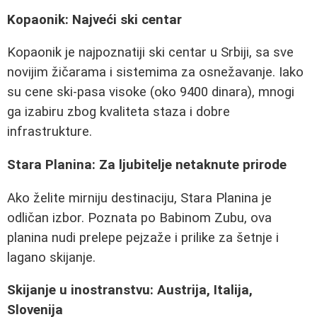
Kopaonik: Najveći ski centar
Kopaonik je najpoznatiji ski centar u Srbiji, sa sve
novijim žičarama i sistemima za osnežavanje. Iako
su cene ski-pasa visoke (oko 9400 dinara), mnogi
ga izabiru zbog kvaliteta staza i dobre
infrastrukture.
Stara Planina: Za ljubitelje netaknute prirode
Ako želite mirniju destinaciju, Stara Planina je
odličan izbor. Poznata po Babinom Zubu, ova
planina nudi prelepe pejzaže i prilike za šetnje i
lagano skijanje.
Skijanje u inostranstvu: Austrija, Italija,
Slovenija