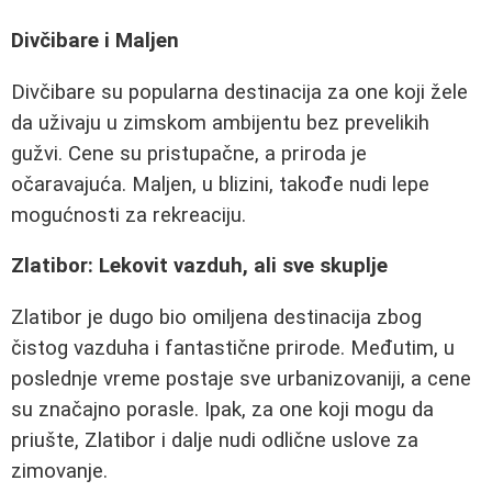
Divčibare i Maljen
Divčibare su popularna destinacija za one koji žele
da uživaju u zimskom ambijentu bez prevelikih
gužvi. Cene su pristupačne, a priroda je
očaravajuća. Maljen, u blizini, takođe nudi lepe
mogućnosti za rekreaciju.
Zlatibor: Lekovit vazduh, ali sve skuplje
Zlatibor je dugo bio omiljena destinacija zbog
čistog vazduha i fantastične prirode. Međutim, u
poslednje vreme postaje sve urbanizovaniji, a cene
su značajno porasle. Ipak, za one koji mogu da
priušte, Zlatibor i dalje nudi odlične uslove za
zimovanje.