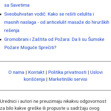
sa Savetima
Sveobuhvatan vodič: Kako se rešiti celulita i
masnih naslaga - od anticelulit masaže do hirurških
rešenja
Gromobrani i Zaštita od Požara: Da li su Šumske
Požare Moguće Sprečiti?
O nama
|
Kontakt
|
Politika privatnosti
|
Uslovi
korišćenja
|
Marketinški servisi
Urednici i autori ne preuzimaju nikakvu odgovornost
za bilo kakve greške ili propuste u sadržaju ovog