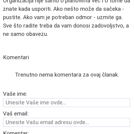
Organizacija nije samo o planovima već i o tome da
znate kada usporiti. Ako nešto može da sačeka -
pustite. Ako vam je potreban odmor - uzmite ga.
Sve što radite treba da vam donosi zadovoljstvo, a
ne samo obavezu.
Komentari
Trenutno nema komentara za ovaj članak.
Vaše ime:
Vaš email:
Komentar: