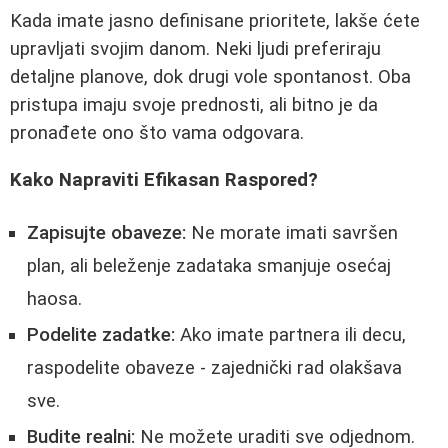
Kada imate jasno definisane prioritete, lakše ćete
upravljati svojim danom. Neki ljudi preferiraju
detaljne planove, dok drugi vole spontanost. Oba
pristupa imaju svoje prednosti, ali bitno je da
pronađete ono što vama odgovara.
Kako Napraviti Efikasan Raspored?
Zapisujte obaveze:
Ne morate imati savršen
plan, ali beleženje zadataka smanjuje osećaj
haosa.
Podelite zadatke:
Ako imate partnera ili decu,
raspodelite obaveze - zajednički rad olakšava
sve.
Budite realni:
Ne možete uraditi sve odjednom.