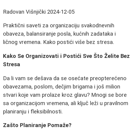
Radovan Višnjički
2024-12-05
Praktični saveti za organizaciju svakodnevnih
obaveza, balansiranje posla, kućnih zadataka i
ličnog vremena. Kako postići više bez stresa.
Kako Se Organizovati i Postići Sve Što Želite Bez
Stresa
Da li vam se dešava da se osećate preopterećeno
obavezama, poslom, dečjim brigama i još milion
stvari koje vam prolaze kroz glavu? Mnogi se bore
sa organizacijom vremena, ali ključ leži u pravilnom
planiranju i fleksibilnosti.
Zašto Planiranje Pomaže?