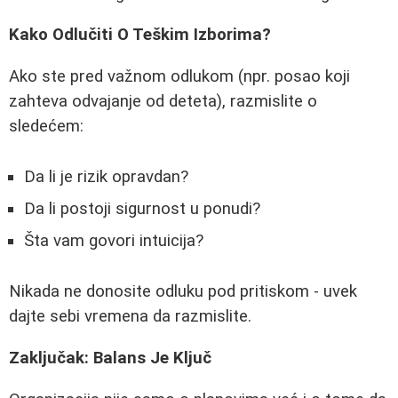
Kako Odlučiti O Teškim Izborima?
Ako ste pred važnom odlukom (npr. posao koji
zahteva odvajanje od deteta), razmislite o
sledećem:
Da li je rizik opravdan?
Da li postoji sigurnost u ponudi?
Šta vam govori intuicija?
Nikada ne donosite odluku pod pritiskom - uvek
dajte sebi vremena da razmislite.
Zaključak: Balans Je Ključ