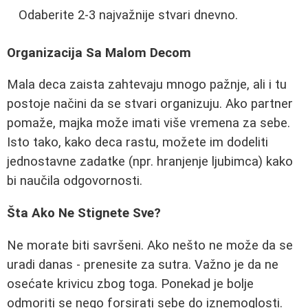
Odaberite 2-3 najvažnije stvari dnevno.
Organizacija Sa Malom Decom
Mala deca zaista zahtevaju mnogo pažnje, ali i tu
postoje načini da se stvari organizuju. Ako partner
pomaže, majka može imati više vremena za sebe.
Isto tako, kako deca rastu, možete im dodeliti
jednostavne zadatke (npr. hranjenje ljubimca) kako
bi naučila odgovornosti.
Šta Ako Ne Stignete Sve?
Ne morate biti savršeni. Ako nešto ne može da se
uradi danas - prenesite za sutra. Važno je da ne
osećate krivicu zbog toga. Ponekad je bolje
odmoriti se nego forsirati sebe do iznemoglosti.