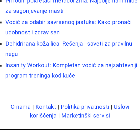
Prirodni pokretači metabolizma: Najbolje namirnice
za sagorijevanje masti
Vodič za odabir savršenog jastuka: Kako pronaći
udobnost i zdrav san
Dehidrirana koža lica: Rešenja i saveti za pravilnu
negu
Insanity Workout: Kompletan vodič za najzahtevniji
program treninga kod kuće
O nama
|
Kontakt
|
Politika privatnosti
|
Uslovi
korišćenja
|
Marketinški servisi