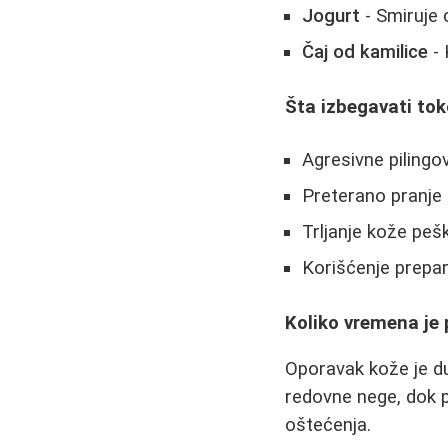
Jogurt
- Smiruje 
Čaj od kamilice
- 
Šta izbegavati to
Agresivne pilingo
Preterano pranje 
Trljanje kože pešk
Korišćenje prepar
Koliko vremena je 
Oporavak kože je du
redovne nege, dok p
oštećenja.