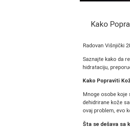
Kako Poprav
Radovan Višnjički
2
Saznajte kako da r
hidrataciju, preporu
Kako Popraviti Ko
Mnoge osobe koje s
dehidrirane kože sa 
ovaj problem, evo ko
Šta se dešava sa 