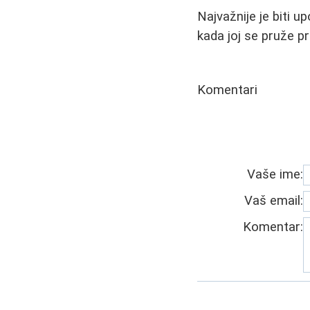
Najvažnije je biti u
kada joj se pruže pr
Komentari
Vaše ime:
Vaš email:
Komentar: