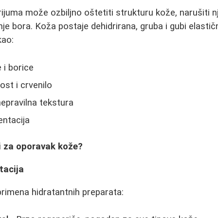
ijuma može ozbiljno oštetiti strukturu kože, narušiti nj
anje bora. Koža postaje dehidrirana, gruba i gubi elasti
kao:
e i borice
ost i crvenilo
nepravilna tekstura
entacija
i za oporavak kože?
tacija
primena hidratantnih preparata: