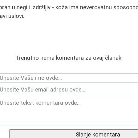
poran u negi i izdržljiv - koža ima neverovatnu sposobn
avi uslovi.
Trenutno nema komentara za ovaj članak.
Slanje komentara