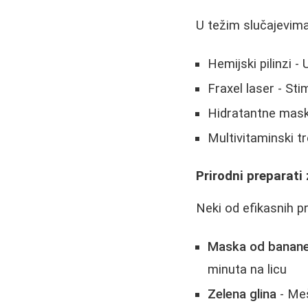
U težim slučajevim
Hemijski pilinzi -
Fraxel laser - St
Hidratantne mask
Multivitaminski t
Prirodni preparati
Neki od efikasnih pr
Maska od banan
minuta na licu
Zelena glina
- Meš