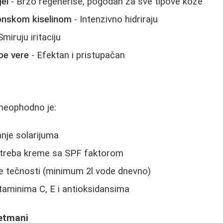
el
- Brzo regeneriše, pogodan za sve tipove kože
ronskom kiselinom
- Intenzivno hidriraju
Smiruju iritaciju
loe vere
- Efektan i pristupačan
 neophodno je:
nje solarijuma
treba kreme sa SPF faktorom
 tečnosti (minimum 2l vode dnevno)
taminima C, E i antioksidansima
retmani