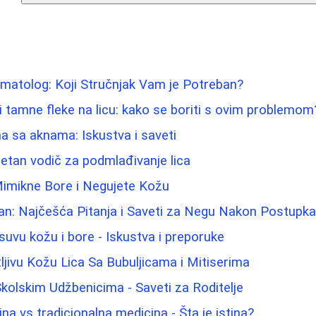
matolog: Koji Stručnjak Vam je Potreban?
i tamne fleke na licu: kako se boriti s ovim problemom
 sa aknama: Iskustva i saveti
letan vodič za podmlađivanje lica
Mimikne Bore i Negujete Kožu
an: Najčešća Pitanja i Saveti za Negu Nakon Postupk
suvu kožu i bore - Iskustva i preporuke
ljivu Kožu Lica Sa Bubuljicama i Mitiserima
kolskim Udžbenicima - Saveti za Roditelje
na vs tradicionalna medicina - Šta je istina?