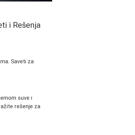
ti i Rešenja
uma. Saveti za
blemom suve i
ražite rešenje za