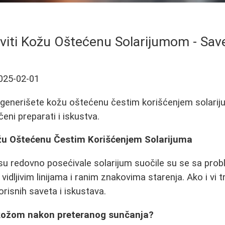
iti Kožu Oštećenu Solarijumom - Save
025-02-01
egenerišete kožu oštećenu čestim korišćenjem solarij
čeni preparati i iskustva.
žu Oštećenu Čestim Korišćenjem Solarijuma
u redovno posećivale solarijum suočile su se sa pro
vidljivim linijama i ranim znakovima starenja. Ako i vi t
risnih saveta i iskustava.
kožom nakon preteranog sunčanja?