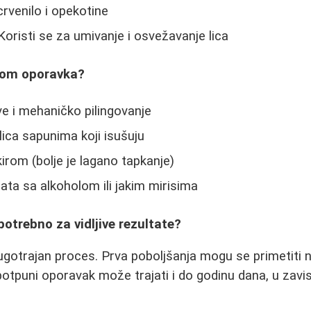
crvenilo i opekotine
Koristi se za umivanje i osvežavanje lica
kom oporavka?
ve i mehaničko pilingovanje
lica sapunima koji isušuju
irom (bolje je lagano tapkanje)
ata sa alkoholom ili jakim mirisima
potrebno za vidljive rezultate?
gotrajan proces. Prva poboljšanja mogu se primetiti n
otpuni oporavak može trajati i do godinu dana, u zavi