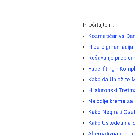
Pročitajte i...
Kozmetičar vs Der
Hiperpigmentacija 
Rešavanje problema
Facelifting - Komp
Kako da Ublažite 
Hijaluronski Tretm
Najbolje kreme za 
Kako Negirati Oset
Kako Uštedeti na Š
Alternativna medici