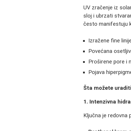
UV zračenje iz solar
sloj i ubrzati stvar
često manifestuju 
Izražene fine linij
Povećana osetljiv
Proširene pore i 
Pojava hiperpigm
Šta možete uradit
1. Intenzivna hidra
Ključna je redovna 