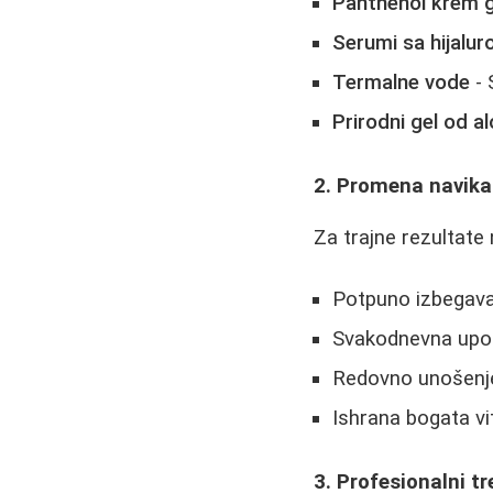
Panthenol krem g
Serumi sa hijalu
Termalne vode
- 
Prirodni gel od a
2. Promena navika
Za trajne rezultate
Potpuno izbegava
Svakodnevna upo
Redovno unošenje
Ishrana bogata vi
3. Profesionalni t