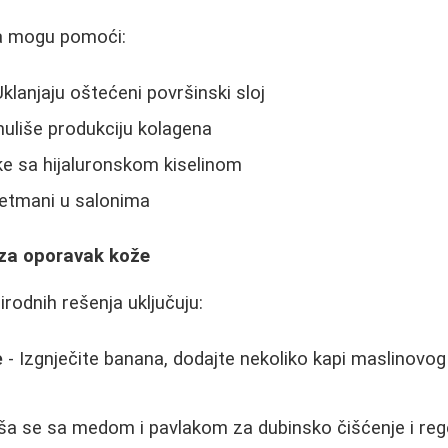
a mogu pomoći:
 Uklanjaju oštećeni površinski sloj
imuliše produkciju kolagena
e sa hijaluronskom kiselinom
retmani u salonima
 za oporavak kože
irodnih rešenja uključuju:
e
- Izgnječite banana, dodajte nekoliko kapi maslinovog u
a se sa medom i pavlakom za dubinsko čišćenje i reg