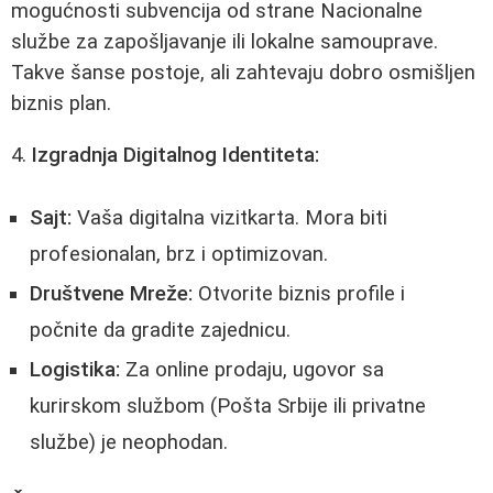
mogućnosti subvencija od strane Nacionalne
službe za zapošljavanje ili lokalne samouprave.
Takve šanse postoje, ali zahtevaju dobro osmišljen
biznis plan.
4.
Izgradnja Digitalnog Identiteta:
Sajt:
Vaša digitalna vizitkarta. Mora biti
profesionalan, brz i optimizovan.
Društvene Mreže:
Otvorite biznis profile i
počnite da gradite zajednicu.
Logistika:
Za online prodaju, ugovor sa
kurirskom službom (Pošta Srbije ili privatne
službe) je neophodan.