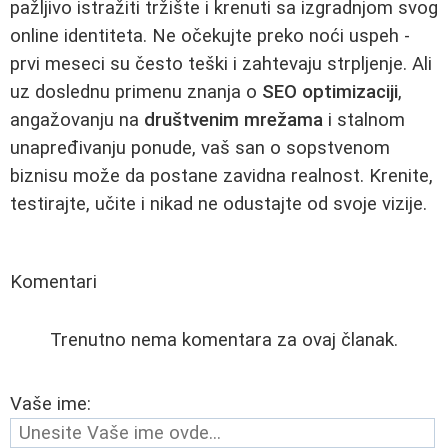
pažljivo istražiti tržište i krenuti sa izgradnjom svog
online identiteta. Ne očekujte preko noći uspeh -
prvi meseci su često teški i zahtevaju strpljenje. Ali
uz doslednu primenu znanja o
SEO optimizaciji
,
angažovanju na
društvenim mrežama
i stalnom
unapređivanju ponude, vaš san o sopstvenom
biznisu može da postane zavidna realnost. Krenite,
testirajte, učite i nikad ne odustajte od svoje vizije.
Komentari
Trenutno nema komentara za ovaj članak.
Vaše ime: