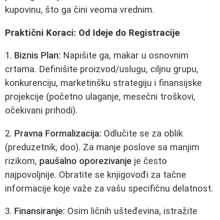
kupovinu, što ga čini veoma vrednim.
Praktični Koraci: Od Ideje do Registracije
1.
Biznis Plan:
Napišite ga, makar u osnovnim
crtama. Definišite proizvod/uslugu, ciljnu grupu,
konkurenciju, marketinšku strategiju i finansijske
projekcije (početno ulaganje, mesečni troškovi,
očekivani prihodi).
2.
Pravna Formalizacija:
Odlučite se za oblik
(preduzetnik, doo). Za manje poslove sa manjim
rizikom,
paušalno oporezivanje
je često
najpovoljnije. Obratite se knjigovođi za tačne
informacije koje važe za vašu specifičnu delatnost.
3.
Finansiranje:
Osim ličnih ušteđevina, istražite