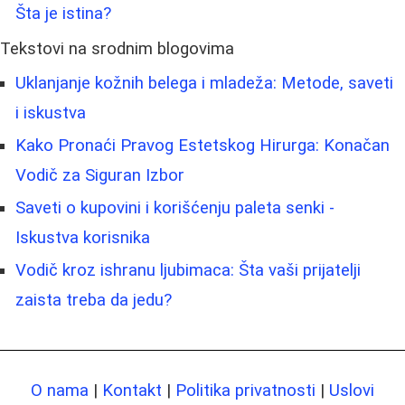
Šta je istina?
Tekstovi na srodnim blogovima
Uklanjanje kožnih belega i mladeža: Metode, saveti
i iskustva
Kako Pronaći Pravog Estetskog Hirurga: Konačan
Vodič za Siguran Izbor
Saveti o kupovini i korišćenju paleta senki -
Iskustva korisnika
Vodič kroz ishranu ljubimaca: Šta vaši prijatelji
zaista treba da jedu?
O nama
|
Kontakt
|
Politika privatnosti
|
Uslovi