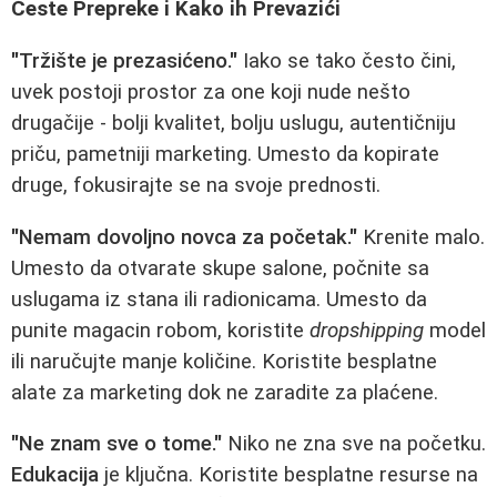
Česte Prepreke i Kako ih Prevazići
"Tržište je prezasićeno."
Iako se tako često čini,
uvek postoji prostor za one koji nude nešto
drugačije - bolji kvalitet, bolju uslugu, autentičniju
priču, pametniji marketing. Umesto da kopirate
druge, fokusirajte se na svoje prednosti.
"Nemam dovoljno novca za početak."
Krenite malo.
Umesto da otvarate skupe salone, počnite sa
uslugama iz stana ili radionicama. Umesto da
punite magacin robom, koristite
dropshipping
model
ili naručujte manje količine. Koristite besplatne
alate za marketing dok ne zaradite za plaćene.
"Ne znam sve o tome."
Niko ne zna sve na početku.
Edukacija
je ključna. Koristite besplatne resurse na