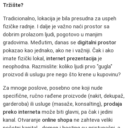
Tržište?
Tradicionalno, lokacija je bila presudna za uspeh
fizičke radnje. I dalje je važno naći prostor sa
dobrim prolazom ljudi, pogotovo u manjim
gradovima. Međutim, danas se
digitalni prostor
pokazao kao jednako, ako ne i važniji. Čak i ako
imate fizički lokal,
internet prezentacija
je
neophodna. Razmislite: koliko ljudi prvo "gugla"
proizvod ili uslugu pre nego što krene u kupovinu?
Za mnoge poslove, posebno one koji nude
specifične, ručno rađene proizvode (nakit, dekupaž,
garderoba) ili usluge (masaže, konsalting),
prodaja
preko interneta
može biti glavni, pa čak i jedini
kanal. Otvaranje
online shopa
ne zahteva veliki
početni kapital - domen i hosting su pristupačni, a