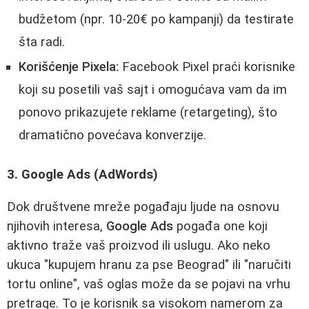
budžetom (npr. 10-20€ po kampanji) da testirate
šta radi.
Korišćenje Pixela:
Facebook Pixel praći korisnike
koji su posetili vaš sajt i omogućava vam da im
ponovo prikazujete reklame (retargeting), što
dramatično povećava konverzije.
3. Google Ads (AdWords)
Dok društvene mreže pogađaju ljude na osnovu
njihovih interesa,
Google Ads
pogađa one koji
aktivno traže vaš proizvod ili uslugu. Ako neko
ukuca "kupujem hranu za pse Beograd" ili "naručiti
tortu online", vaš oglas može da se pojavi na vrhu
pretrage. To je korisnik sa visokom namerom za