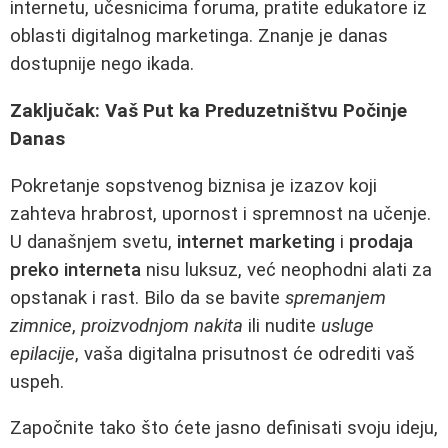
internetu, učesnicima foruma, pratite edukatore iz
oblasti digitalnog marketinga. Znanje je danas
dostupnije nego ikada.
Zaključak: Vaš Put ka Preduzetništvu Počinje
Danas
Pokretanje sopstvenog biznisa je izazov koji
zahteva hrabrost, upornost i spremnost na učenje.
U današnjem svetu,
internet marketing
i
prodaja
preko interneta
nisu luksuz, već neophodni alati za
opstanak i rast. Bilo da se bavite
spremanjem
zimnice
,
proizvodnjom nakita
ili nudite
usluge
epilacije
, vaša digitalna prisutnost će odrediti vaš
uspeh.
Započnite tako što ćete jasno definisati svoju ideju,