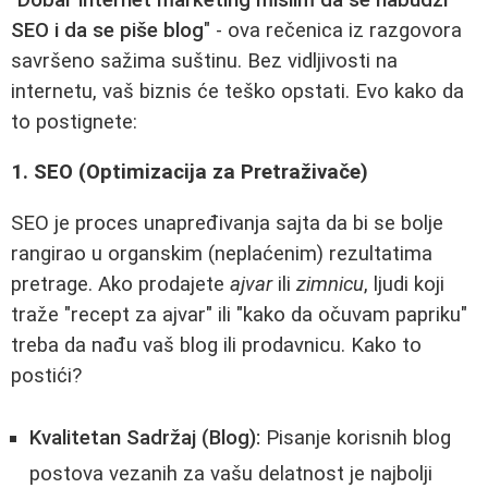
SEO i da se piše blog
" - ova rečenica iz razgovora
savršeno sažima suštinu. Bez vidljivosti na
internetu, vaš biznis će teško opstati. Evo kako da
to postignete:
1. SEO (Optimizacija za Pretraživače)
SEO je proces unapređivanja sajta da bi se bolje
rangirao u organskim (neplaćenim) rezultatima
pretrage. Ako prodajete
ajvar
ili
zimnicu
, ljudi koji
traže "recept za ajvar" ili "kako da očuvam papriku"
treba da nađu vaš blog ili prodavnicu. Kako to
postići?
Kvalitetan Sadržaj (Blog):
Pisanje korisnih blog
postova vezanih za vašu delatnost je najbolji