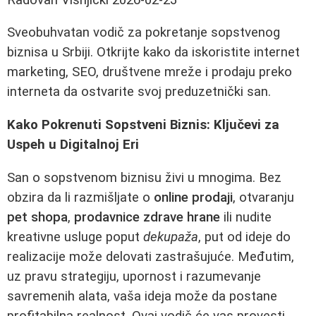
Sveobuhvatan vodič za pokretanje sopstvenog
biznisa u Srbiji. Otkrijte kako da iskoristite internet
marketing, SEO, društvene mreže i prodaju preko
interneta da ostvarite svoj preduzetnički san.
Kako Pokrenuti Sopstveni Biznis: Ključevi za
Uspeh u Digitalnoj Eri
San o sopstvenom biznisu živi u mnogima. Bez
obzira da li razmišljate o
online prodaji
, otvaranju
pet shopa
,
prodavnice zdrave hrane
ili nudite
kreativne usluge poput
dekupaža
, put od ideje do
realizacije može delovati zastrašujuće. Međutim,
uz pravu strategiju, upornost i razumevanje
savremenih alata, vaša ideja može da postane
profitabilna realnost. Ovaj vodič će vas provesti