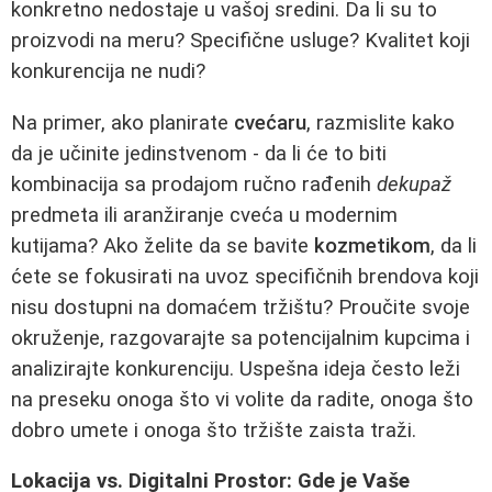
konkretno nedostaje u vašoj sredini. Da li su to
proizvodi na meru? Specifične usluge? Kvalitet koji
konkurencija ne nudi?
Na primer, ako planirate
cvećaru
, razmislite kako
da je učinite jedinstvenom - da li će to biti
kombinacija sa prodajom ručno rađenih
dekupaž
predmeta ili aranžiranje cveća u modernim
kutijama? Ako želite da se bavite
kozmetikom
, da li
ćete se fokusirati na uvoz specifičnih brendova koji
nisu dostupni na domaćem tržištu? Proučite svoje
okruženje, razgovarajte sa potencijalnim kupcima i
analizirajte konkurenciju. Uspešna ideja često leži
na preseku onoga što vi volite da radite, onoga što
dobro umete i onoga što tržište zaista traži.
Lokacija vs. Digitalni Prostor: Gde je Vaše