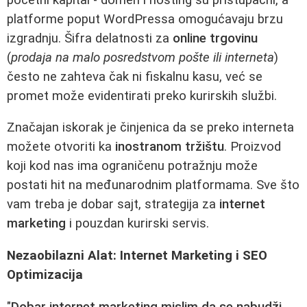
platforme poput WordPressa omogućavaju brzu
izgradnju. Šifra delatnosti za
online trgovinu
(
prodaja na malo posredstvom pošte ili interneta
)
često ne zahteva čak ni fiskalnu kasu, već se
promet može evidentirati preko kurirskih službi.
Značajan iskorak je činjenica da se preko interneta
možete otvoriti ka
inostranom tržištu
. Proizvod
koji kod nas ima ograničenu potražnju može
postati hit na međunarodnim platformama. Sve što
vam treba je dobar sajt, strategija za
internet
marketing
i pouzdan kurirski servis.
Nezaobilazni Alat: Internet Marketing i SEO
Optimizacija
"
Dobar internet marketing mislim da se nabudži