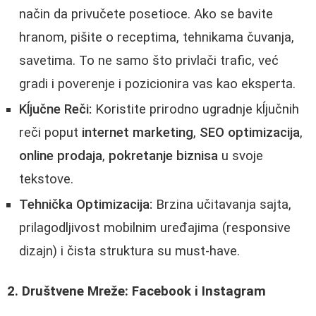
način da privučete posetioce. Ako se bavite
hranom, pišite o receptima, tehnikama čuvanja,
savetima. To ne samo što privlači trafic, već
gradi i poverenje i pozicionira vas kao eksperta.
Kĺjučne Reči:
Koristite prirodno ugradnje kĺjučnih
reči poput
internet marketing
,
SEO optimizacija
,
online prodaja
,
pokretanje biznisa
u svoje
tekstove.
Tehnička Optimizacija:
Brzina učitavanja sajta,
prilagodljivost mobilnim uređajima (responsive
dizajn) i čista struktura su must-have.
2. Društvene Mreže: Facebook i Instagram