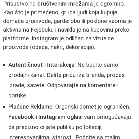
Prisustvo na
društvenim mrežama
je ogromno.
Kao što je primećeno, grupa ljudi koja kupuje
domaće proizvode, garderobu ili poklone veoma je
aktivna na Fejsbuku i navikla je na kupovinu preko
platforme. Instagram je odličan za vizuelne
proizvode (odeća, nakit, dekoracija).
Autentičnost i Interakcija:
Ne budite samo
prodajni kanal. Delite priču iza brenda, proces
izrade, savete. Odgovarajte na komentare i
poruke.
Plaćene Reklame:
Organski domet je ograničen.
Facebook i Instagram oglasi
vam omogućavaju
da precizno ciljate publiku po lokaciji,
interesovanjima, starosti. Počnite sa malim