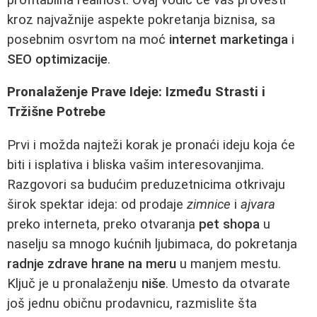
kroz najvažnije aspekte pokretanja biznisa, sa
posebnim osvrtom na moć
internet marketinga
i
SEO optimizacije
.
Pronalaženje Prave Ideje: Između Strasti i
Tržišne Potrebe
Prvi i možda najteži korak je pronaći ideju koja će
biti i isplativa i bliska vašim interesovanjima.
Razgovori sa budućim preduzetnicima otkrivaju
širok spektar ideja: od prodaje
zimnice
i
ajvara
preko interneta, preko otvaranja
pet shopa
u
naselju sa mnogo kućnih ljubimaca, do pokretanja
radnje zdrave hrane na meru
u manjem mestu.
Ključ je u pronalaženju
niše
. Umesto da otvarate
još jednu običnu prodavnicu, razmislite šta