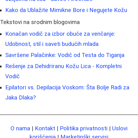
Kako da Ublažite Mimikne Bore i Negujete Kožu
Tekstovi na srodnim blogovima
Konačan vodič za izbor obuće za venčanje:
Udobnost, stil i saveti budućih mlada
Savršene Palačinke: Vodič od Testa do Tiganja
Rešenje za Dehidriranu Kožu Lica - Kompletni
Vodič
Epilatori vs. Depilacija Voskom: Šta Bolje Radi za
Jaka Dlaka?
O nama
|
Kontakt
|
Politika privatnosti
|
Uslovi
korišćenja
|
Marketinški servisi