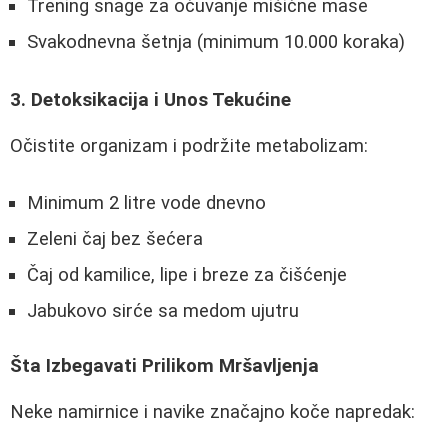
Trening snage za očuvanje mišićne mase
Svakodnevna šetnja (minimum 10.000 koraka)
3. Detoksikacija i Unos Tekućine
Očistite organizam i podržite metabolizam:
Minimum 2 litre vode dnevno
Zeleni čaj bez šećera
Čaj od kamilice, lipe i breze za čišćenje
Jabukovo sirće sa medom ujutru
Šta Izbegavati Prilikom Mršavljenja
Neke namirnice i navike značajno koče napredak: