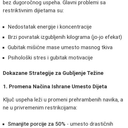
bez dugoročnog uspeha. Glavni problemi sa
restriktivnim dijietama su:
Nedostatak energije i koncentracije
Brzi povratak izgubljenih kilograma (jo-jo efekat)
Gubitak mišićne mase umesto masnog tkiva
Psihološki stres i gubitak motivacije
Dokazane Strategije za Gubljenje Težine
1. Promena Načina Ishrane Umesto Dijeta
Ključ uspeha leži u promeni prehrambenih navika, a
ne u privremenim restrikcijama:
Smanjite porcije za 50%
- umesto drastičnih