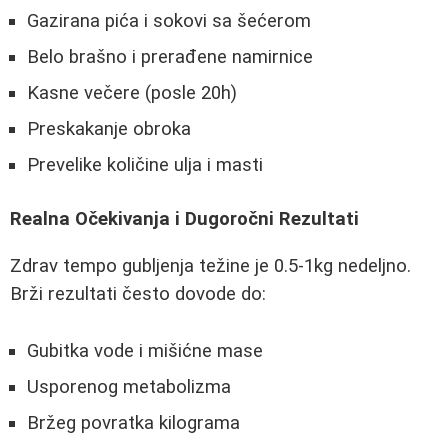
Gazirana pića i sokovi sa šećerom
Belo brašno i prerađene namirnice
Kasne večere (posle 20h)
Preskakanje obroka
Prevelike količine ulja i masti
Realna Očekivanja i Dugoročni Rezultati
Zdrav tempo gubljenja težine je 0.5-1kg nedeljno.
Brži rezultati često dovode do:
Gubitka vode i mišićne mase
Usporenog metabolizma
Bržeg povratka kilograma