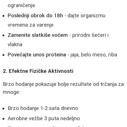
ograničenja
Poslednji obrok do 18h
- dajte organizmu
vremena za varenje
Zamenite slatkiše voćem
- prirodni šećeri i
vlakna
Povećajte unos proteina
- jaja, belo meso, riba
2. Efektne Fizičke Aktivnosti
Brzo hodanje pokazuje bolje rezultate od trčanja za
mnoge:
Brzo hodanje 1-2 sata dnevno
Aerobne vežbe 3 puta nedeljno