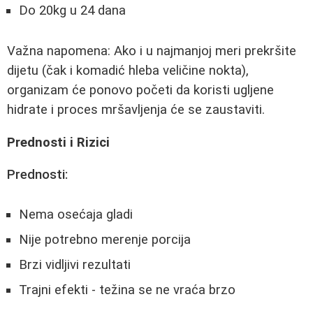
Do 20kg u 24 dana
Važna napomena: Ako i u najmanjoj meri prekršite
dijetu (čak i komadić hleba veličine nokta),
organizam će ponovo početi da koristi ugljene
hidrate i proces mršavljenja će se zaustaviti.
Prednosti i Rizici
Prednosti:
Nema osećaja gladi
Nije potrebno merenje porcija
Brzi vidljivi rezultati
Trajni efekti - težina se ne vraća brzo