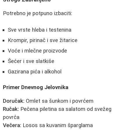
Potrebno je potpuno izbaciti:
Sve vrste hleba i testenina
Krompir, pirinač i sve žitarice
Voće i mlečne proizvode
Šećer i sve slatkiše
Gazirana pića i alkohol
Primer Dnevnog Jelovnika
Doručak:
Omlet sa šunkom i povrćem
Ručak:
Pečena piletina sa salatom od svežeg
povrća
Večera:
Losos sa kuvanim šparglama