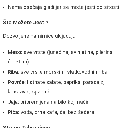
Nema osećaja gladi jer se može jesti do sitosti
Šta Možete Jesti?
Dozvoljene namirnice uključuju:
Meso:
sve vrste (junećina, svinjetina, piletina,
ćuretina)
Riba:
sve vrste morskih i slatkovodnih riba
Povrće:
listnate salate, paprika, paradajz,
krastavci, spanać
Jaja:
pripremljena na bilo koji način
Pića:
voda, crna kafa, čaj bez šećera
Strogo Zabranjeno