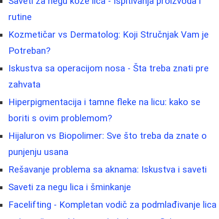
Saveti za negu kože lica - Ispitivanja proizvoda i
rutine
Kozmetičar vs Dermatolog: Koji Stručnjak Vam je
Potreban?
Iskustva sa operacijom nosa - Šta treba znati pre
zahvata
Hiperpigmentacija i tamne fleke na licu: kako se
boriti s ovim problemom?
Hijaluron vs Biopolimer: Sve što treba da znate o
punjenju usana
Rešavanje problema sa aknama: Iskustva i saveti
Saveti za negu lica i šminkanje
Facelifting - Kompletan vodič za podmlađivanje lica