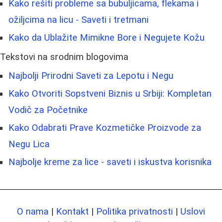
Kako rešiti probleme sa bubuljicama, flekama i
ožiljcima na licu - Saveti i tretmani
Kako da Ublažite Mimikne Bore i Negujete Kožu
Tekstovi na srodnim blogovima
Najbolji Prirodni Saveti za Lepotu i Negu
Kako Otvoriti Sopstveni Biznis u Srbiji: Kompletan
Vodič za Početnike
Kako Odabrati Prave Kozmetičke Proizvode za
Negu Lica
Najbolje kreme za lice - saveti i iskustva korisnika
O nama
|
Kontakt
|
Politika privatnosti
|
Uslovi