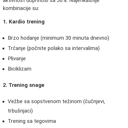
aktivnost doprinosi sa 30%. Najefikasnije
kombinacije su:
1. Kardio trening
Brzo hodanje (minimum 30 minuta dnevno)
Trčanje (počnite polako sa intervalima)
Plivanje
Biciklizam
2. Trening snage
Vežbe sa sopstvenom težinom (čučnjevi,
trbušnjaci)
Trening sa tegovima