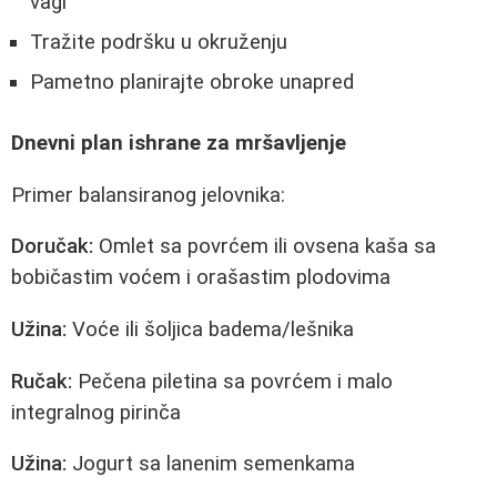
vagi
Tražite podršku u okruženju
Pametno planirajte obroke unapred
Dnevni plan ishrane za mršavljenje
Primer balansiranog jelovnika:
Doručak:
Omlet sa povrćem ili ovsena kaša sa
bobičastim voćem i orašastim plodovima
Užina:
Voće ili šoljica badema/lešnika
Ručak:
Pečena piletina sa povrćem i malo
integralnog pirinča
Užina:
Jogurt sa lanenim semenkama