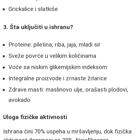
Grickalice i slatkiše
3. Šta uključiti u ishranu?
Proteine: piletina, riba, jaja, mladi sir
Sveže povrće u velikim količinama
Voće sa niskim glikemijskim indeksom
Integralne proizvode i zrnaste žitarice
Zdrave masti: maslinovo ulje, orašasti plodovi,
avokado
Uloga fizičke aktivnosti
Ishrana čini 70% uspeha u mršavljenju, dok fizička