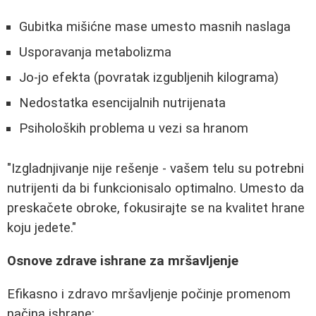
Gubitka mišićne mase umesto masnih naslaga
Usporavanja metabolizma
Jo-jo efekta (povratak izgubljenih kilograma)
Nedostatka esencijalnih nutrijenata
Psiholoških problema u vezi sa hranom
"Izgladnjivanje nije rešenje - vašem telu su potrebni
nutrijenti da bi funkcionisalo optimalno. Umesto da
preskačete obroke, fokusirajte se na kvalitet hrane
koju jedete."
Osnove zdrave ishrane za mršavljenje
Efikasno i zdravo mršavljenje počinje promenom
načina ishrane: