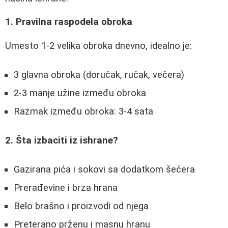
1. Pravilna raspodela obroka
Umesto 1-2 velika obroka dnevno, idealno je:
3 glavna obroka (doručak, ručak, večera)
2-3 manje užine između obroka
Razmak između obroka: 3-4 sata
2. Šta izbaciti iz ishrane?
Gazirana pića i sokovi sa dodatkom šećera
Prerađevine i brza hrana
Belo brašno i proizvodi od njega
Preterano prženu i masnu hranu