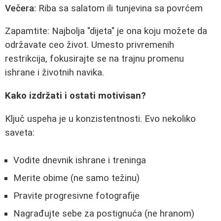
Večera:
Riba sa salatom ili tunjevina sa povrćem
Zapamtite: Najbolja "dijeta" je ona koju možete da
održavate ceo život. Umesto privremenih
restrikcija, fokusirajte se na trajnu promenu
ishrane i životnih navika.
Kako izdržati i ostati motivisan?
Ključ uspeha je u konzistentnosti. Evo nekoliko
saveta:
Vodite dnevnik ishrane i treninga
Merite obime (ne samo težinu)
Pravite progresivne fotografije
Nagrađujte sebe za postignuća (ne hranom)