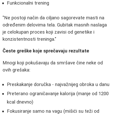
Funkcionalni trening
"Ne postoji način da ciljano sagorevate masti na
određenim delovima tela. Gubitak masnih naslaga
je celokupan proces koji zavisi od genetike i
konzistentnosti treninga."
Česte greške koje sprečavaju rezultate
Mnogi koji pokušavaju da smršave čine neke od
ovih grešaka:
Preskakanje doručka - najvažnijeg obroka u danu
Preterano ograničavanje kalorija (manje od 1200
kcal dnevno)
Fokusiranje samo na vagu (mišići su teži od