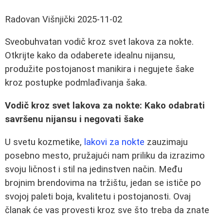
Radovan Višnjički
2025-11-02
Sveobuhvatan vodič kroz svet lakova za nokte.
Otkrijte kako da odaberete idealnu nijansu,
produžite postojanost manikira i negujete šake
kroz postupke podmlađivanja šaka.
Vodič kroz svet lakova za nokte: Kako odabrati
savršenu nijansu i negovati šake
U svetu kozmetike,
lakovi za nokte
zauzimaju
posebno mesto, pružajući nam priliku da izrazimo
svoju ličnost i stil na jedinstven način. Među
brojnim brendovima na tržištu, jedan se ističe po
svojoj paleti boja, kvalitetu i postojanosti. Ovaj
članak će vas provesti kroz sve što treba da znate