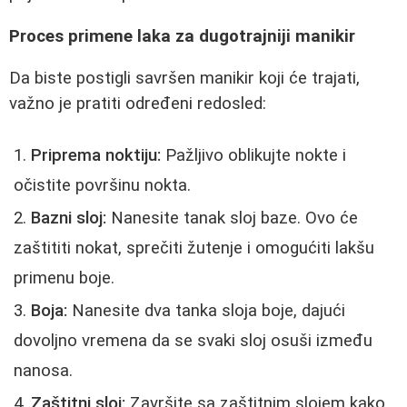
Proces primene laka za dugotrajniji manikir
Da biste postigli savršen manikir koji će trajati,
važno je pratiti određeni redosled:
Priprema noktiju:
Pažljivo oblikujte nokte i
očistite površinu nokta.
Bazni sloj:
Nanesite tanak sloj baze. Ovo će
zaštititi nokat, sprečiti žutenje i omogućiti lakšu
primenu boje.
Boja:
Nanesite dva tanka sloja boje, dajući
dovoljno vremena da se svaki sloj osuši između
nanosa.
Zaštitni sloj:
Završite sa zaštitnim slojem kako