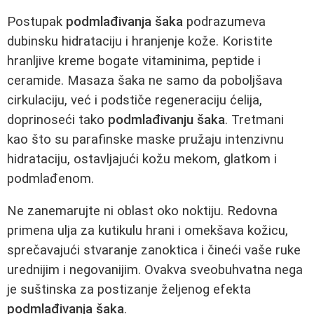
Postupak
podmlađivanja šaka
podrazumeva
dubinsku hidrataciju i hranjenje kože. Koristite
hranljive kreme bogate vitaminima, peptide i
ceramide. Masaza šaka ne samo da poboljšava
cirkulaciju, već i podstiče regeneraciju ćelija,
doprinoseći tako
podmlađivanju šaka
. Tretmani
kao što su parafinske maske pružaju intenzivnu
hidrataciju, ostavljajući kožu mekom, glatkom i
podmlađenom.
Ne zanemarujte ni oblast oko noktiju. Redovna
primena ulja za kutikulu hrani i omekšava kožicu,
sprečavajući stvaranje zanoktica i čineći vaše ruke
urednijim i negovanijim. Ovakva sveobuhvatna nega
je suštinska za postizanje željenog efekta
podmlađivanja šaka
.