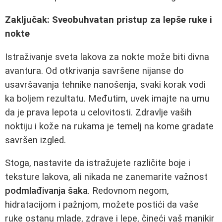
Zaključak: Sveobuhvatan pristup za lepše ruke i
nokte
Istraživanje sveta lakova za nokte može biti divna
avantura. Od otkrivanja savršene nijanse do
usavršavanja tehnike nanošenja, svaki korak vodi
ka boljem rezultatu. Međutim, uvek imajte na umu
da je prava lepota u celovitosti. Zdravlje vaših
noktiju i kože na rukama je temelj na kome gradate
savršen izgled.
Stoga, nastavite da istražujete različite boje i
teksture lakova, ali nikada ne zanemarite važnost
podmlađivanja šaka
. Redovnom negom,
hidratacijom i pažnjom, možete postići da vaše
ruke ostanu mlade, zdrave i lepe, čineći vaš manikir