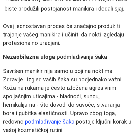
biste produžili postojanost manikira i dodali sjaj.
Ovaj jednostavan proces će značajno produžiti
trajanje vašeg manikira i učiniti da nokti izgledaju
profesionalno uradjeni.
Nezaobilazna uloga
podmlađivanja šaka
Savršen manikir nije samo u boji na noktima.
Zdravlje i izgled vaših šaka su podjednako važni.
Koža na rukama je često izložena agresivnim
spoljašnjim uticajima - hladnoći, suncu,
hemikalijama - što dovodi do suvoće, stvaranja
bora i gubitka elastičnosti. Upravo zbog toga,
redovno
podmlađivanje šaka
postaje ključni korak u
vašoj kozmetičkoj rutini.