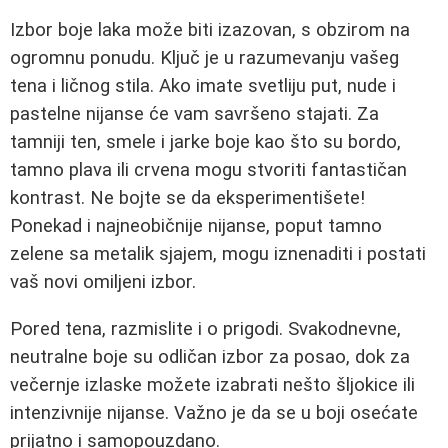
Izbor boje laka može biti izazovan, s obzirom na
ogromnu ponudu. Ključ je u razumevanju vašeg
tena i ličnog stila. Ako imate svetliju put, nude i
pastelne nijanse će vam savršeno stajati. Za
tamniji ten, smele i jarke boje kao što su bordo,
tamno plava ili crvena mogu stvoriti fantastičan
kontrast. Ne bojte se da eksperimentišete!
Ponekad i najneobičnije nijanse, poput tamno
zelene sa metalik sjajem, mogu iznenaditi i postati
vaš novi omiljeni izbor.
Pored tena, razmislite i o prigodi. Svakodnevne,
neutralne boje su odličan izbor za posao, dok za
večernje izlaske možete izabrati nešto šljokice ili
intenzivnije nijanse. Važno je da se u boji osećate
prijatno i samopouzdano.