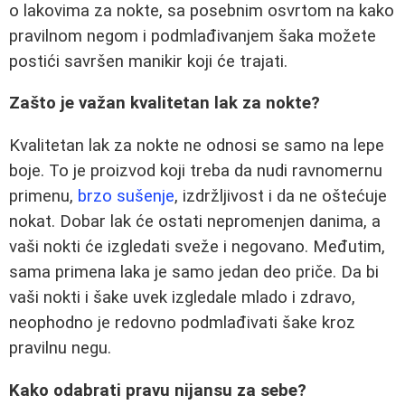
o lakovima za nokte, sa posebnim osvrtom na kako
pravilnom negom i podmlađivanjem šaka možete
postići savršen manikir koji će trajati.
Zašto je važan kvalitetan lak za nokte?
Kvalitetan lak za nokte ne odnosi se samo na lepe
boje. To je proizvod koji treba da nudi ravnomernu
primenu,
brzo sušenje
, izdržljivost i da ne oštećuje
nokat. Dobar lak će ostati nepromenjen danima, a
vaši nokti će izgledati sveže i negovano. Međutim,
sama primena laka je samo jedan deo priče. Da bi
vaši nokti i šake uvek izgledale mlado i zdravo,
neophodno je redovno podmlađivati šake kroz
pravilnu negu.
Kako odabrati pravu nijansu za sebe?