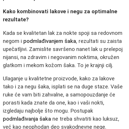
Kako kombinovati lakove i negu za optimalne
rezultate?
Kada se kvalitetan lak za nokte spoji sa redovnom
negom i
podmlađivanjem šaka
, rezultati su zaista
upečatljivi. Zamislite savršeno nanet lak u prelepoj
nijansi, na zdravim i negovanim noktima, okružen
glatkom i mekom kožom šaka. To je krajnji cilj.
Ulaganje u kvalitetne proizvode, kako za lakove
tako i za negu šaka, isplati se na duge staze. Vaše
ruke će vam biti zahvalne, a samopouzdanje će
porasti kada znate da one, kao i vaši nokti,
izgledaju najbolje što mogu. Postupak
podmlađivanja šaka
ne treba shvatiti kao luksuz,
već kao neophodan deo svakodnevne nege.