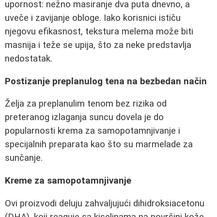
upornost: nežno masiranje dva puta dnevno, a
uveče i zavijanje obloge. Iako korisnici ističu
njegovu efikasnost, tekstura melema može biti
masnija i teže se upija, što za neke predstavlja
nedostatak.
Postizanje preplanulog tena na bezbedan način
Želja za preplanulim tenom bez rizika od
preteranog izlaganja suncu dovela je do
popularnosti krema za samopotamnjivanje i
specijalnih preparata kao što su marmelade za
sunčanje.
Kreme za samopotamnjivanje
Ovi proizvodi deluju zahvaljujući dihidroksiacetonu
(DHA), koji reaguje sa kiselinama na površini kože,