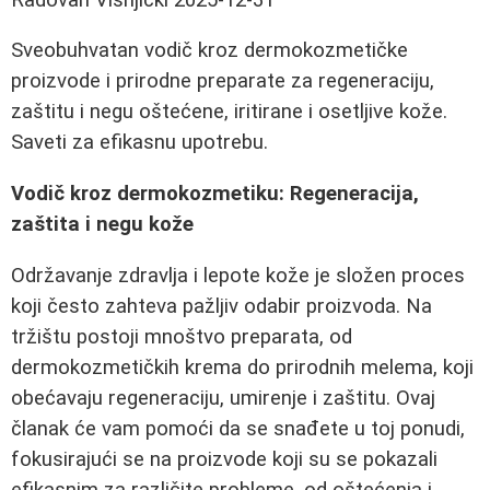
Sveobuhvatan vodič kroz dermokozmetičke
proizvode i prirodne preparate za regeneraciju,
zaštitu i negu oštećene, iritirane i osetljive kože.
Saveti za efikasnu upotrebu.
Vodič kroz dermokozmetiku: Regeneracija,
zaštita i negu kože
Održavanje zdravlja i lepote kože je složen proces
koji često zahteva pažljiv odabir proizvoda. Na
tržištu postoji mnoštvo preparata, od
dermokozmetičkih krema do prirodnih melema, koji
obećavaju regeneraciju, umirenje i zaštitu. Ovaj
članak će vam pomoći da se snađete u toj ponudi,
fokusirajući se na proizvode koji su se pokazali
efikasnim za različite probleme, od oštećenja i