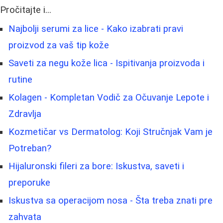
Pročitajte i...
Najbolji serumi za lice - Kako izabrati pravi
proizvod za vaš tip kože
Saveti za negu kože lica - Ispitivanja proizvoda i
rutine
Kolagen - Kompletan Vodič za Očuvanje Lepote i
Zdravlja
Kozmetičar vs Dermatolog: Koji Stručnjak Vam je
Potreban?
Hijaluronski fileri za bore: Iskustva, saveti i
preporuke
Iskustva sa operacijom nosa - Šta treba znati pre
zahvata