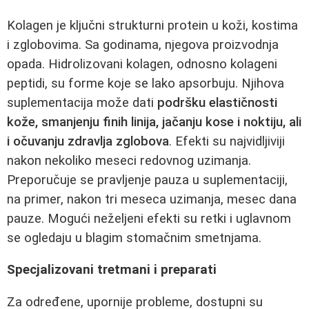
Kolagen je ključni strukturni protein u koži, kostima
i zglobovima. Sa godinama, njegova proizvodnja
opada. Hidrolizovani kolagen, odnosno kolageni
peptidi, su forme koje se lako apsorbuju. Njihova
suplementacija može dati
podršku elastičnosti
kože, smanjenju finih linija, jačanju kose i noktiju, ali
i očuvanju zdravlja zglobova
. Efekti su najvidljiviji
nakon nekoliko meseci redovnog uzimanja.
Preporučuje se pravljenje pauza u suplementaciji,
na primer, nakon tri meseca uzimanja, mesec dana
pauze. Mogući neželjeni efekti su retki i uglavnom
se ogledaju u blagim stomačnim smetnjama.
Specjalizovani tretmani i preparati
Za određene, upornije probleme, dostupni su