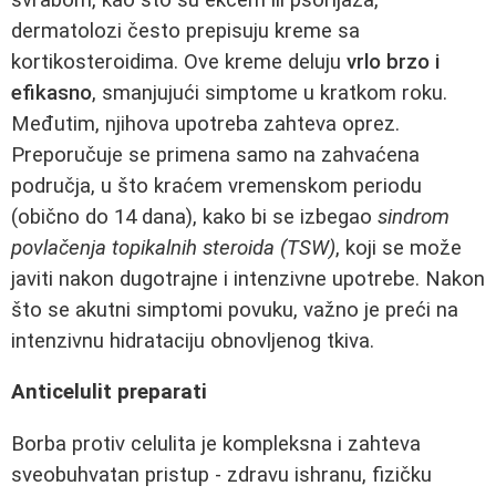
dermatolozi često prepisuju kreme sa
kortikosteroidima. Ove kreme deluju
vrlo brzo i
efikasno
, smanjujući simptome u kratkom roku.
Međutim, njihova upotreba zahteva oprez.
Preporučuje se primena samo na zahvaćena
područja, u što kraćem vremenskom periodu
(obično do 14 dana), kako bi se izbegao
sindrom
povlačenja topikalnih steroida (TSW)
, koji se može
javiti nakon dugotrajne i intenzivne upotrebe. Nakon
što se akutni simptomi povuku, važno je preći na
intenzivnu hidrataciju obnovljenog tkiva.
Anticelulit preparati
Borba protiv celulita je kompleksna i zahteva
sveobuhvatan pristup - zdravu ishranu, fizičku