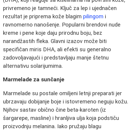
privremeno je tamneći. Ključ za lep i ujednačen
rezultat je priprema kože blagim
pilingom
i
ravnomerno nanošenje. Popularni brendovi nude
kreme i pene koje daju prirodnu boju, bez
narandžastih fleka. Glavni izazov može biti
specifičan miris DHA, ali efekti su generalno
zadovoljavajući i predstavljaju manje štetnu
alternativu solarijumima.
Marmelade za sunčanje
Marmelade su postale omiljeni letnji preparati jer
ubrzavaju dobijanje boje i istovremeno neguju kožu.
Njihov sastav obično čine beta-karoten (iz
šargarepe, masline) i hranljiva ulja koja podstiču
proizvodnju melanina. Iako pružaju blagu