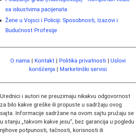
sa iskustvima pacijenata
Žene u Vojsci i Policiji: Sposobnosti, Izazovi i
Budućnost Profesije
O nama
|
Kontakt
|
Politika privatnosti
|
Uslovi
korišćenja
|
Marketinški servisi
Urednici i autori ne preuzimaju nikakvu odgovornost
za bilo kakve greške ili propuste u sadržaju ovog
sajta. Informacije sadržane na ovom sajtu pružaju se
u stanju „takvom kakve jesu“, bez garancija u pogledu
njihove potpunosti, tačnosti, korisnosti ili