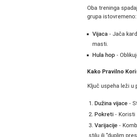
Oba treninga spadaju
grupa istovremeno:
Vijaca
- Jača kard
masti.
Hula hop
- Oblikuj
Kako Pravilno Koris
Ključ uspeha leži u p
Dužina vijace
- S
Pokreti
- Koristi
Varijacije
- Kombi
stilu ili "duplim pr