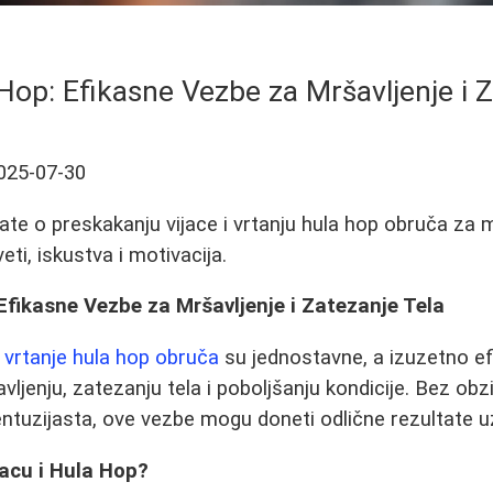
 Hop: Efikasne Vezbe za Mršavljenje i 
025-07-30
ate o preskakanju vijace i vrtanju hula hop obruča za m
eti, iskustva i motivacija.
 Efikasne Vezbe za Mršavljenje i Zatezanje Tela
i
vrtanje hula hop obruča
su jednostavne, a izuzetno ef
jenju, zatezanju tela i poboljšanju kondicije. Bez obzir
i entuzijasta, ove vezbe mogu doneti odlične rezultate 
acu i Hula Hop?