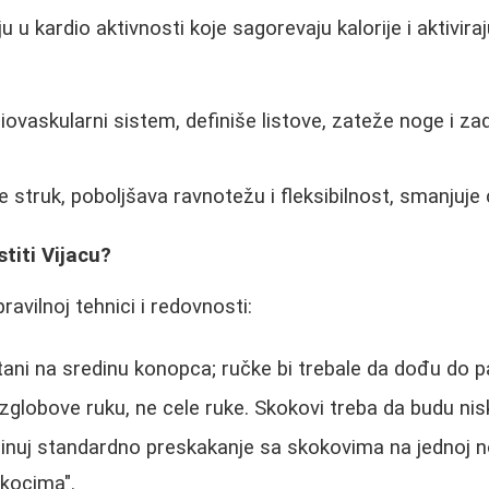
 u kardio aktivnosti koje sagorevaju kalorije i aktivira
iovaskularni sistem, definiše listove, zateže noge i za
e struk, poboljšava ravnotežu i fleksibilnost, smanjuje c
titi Vijacu?
ravilnoj tehnici i redovnosti:
tani na sredinu konopca; ručke bi trebale da dođu do 
 zglobove ruku, ne cele ruke. Skokovi treba da budu nis
nuj standardno preskakanje sa skokovima na jednoj n
eskocima".