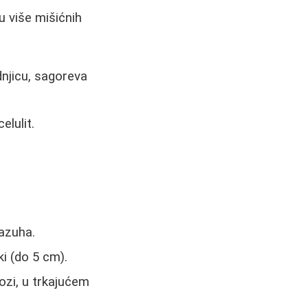
ju više mišićnih
dnjicu, sagoreva
elulit.
pazuha.
ki (do 5 cm).
ozi, u trkajućem