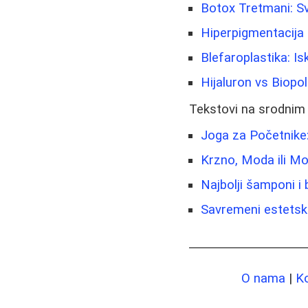
Botox Tretmani: S
Hiperpigmentacija 
Blefaroplastika: Is
Hijaluron vs Biopo
Tekstovi na srodnim
Joga za Početnike:
Krzno, Moda ili M
Najbolji šamponi i
Savremeni estetski
O nama
|
K