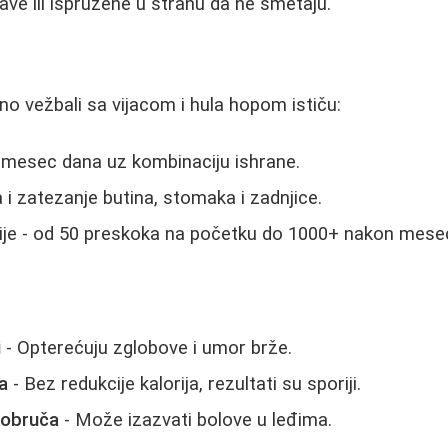
ave ili ispružene u stranu da ne smetaju.
no vežbali sa vijacom i hula hopom ističu:
 mesec dana uz kombinaciju ishrane.
 i zatezanje butina, stomaka i zadnjice.
ije - od 50 preskoka na početku do 1000+ nakon mese
i
- Opterećuju zglobove i umor brže.
a
- Bez redukcije kalorija, rezultati su sporiji.
 obruča
- Može izazvati bolove u leđima.