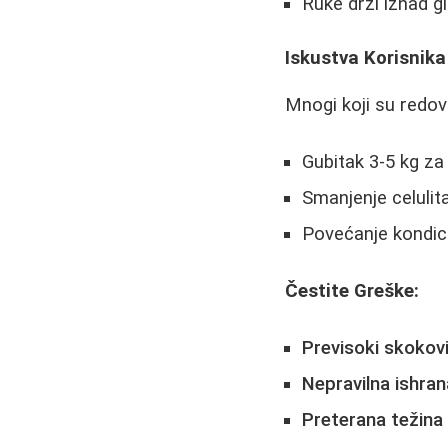
Ruke drži iznad gl
Iskustva Korisnika
Mnogi koji su redov
Gubitak 3-5 kg za
Smanjenje celulita
Povećanje kondic
Čestite Greške:
Previsoki skokov
Nepravilna ishran
Preterana težina