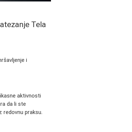
Zatezanje Tela
ršavljenje i
ikasne aktivnosti
a da li ste
uz redovnu praksu.