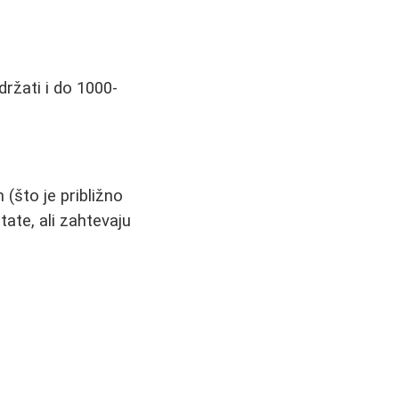
držati i do 1000-
 (što je približno
tate, ali zahtevaju