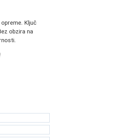
e opreme. Ključ
Bez obzira na
rnosti.
!