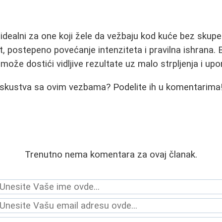
u idealni za one koji žele da vežbaju kod kuće bez skup
, postepeno povećanje intenziteta i pravilna ishrana. 
može dostići vidljive rezultate uz malo strpljenja i upo
 iskustva sa ovim vezbama? Podelite ih u komentarima
Trenutno nema komentara za ovaj članak.