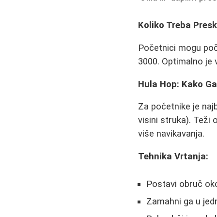
Koliko Treba Pres
Početnici mogu poč
3000. Optimalno je 
Hula Hop: Kako Ga 
Za početnike je najb
visini struka). Teži
više navikavanja.
Tehnika Vrtanja:
Postavi obruč oko 
Zamahni ga u jed