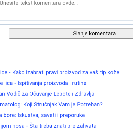
Slanje komentara
lice - Kako izabrati pravi proizvod za vaš tip kože
 lica - Ispitivanja proizvoda i rutine
n Vodič za Očuvanje Lepote i Zdravlja
matolog: Koji Stručnjak Vam je Potreban?
za bore: Iskustva, saveti i preporuke
ijom nosa - Šta treba znati pre zahvata