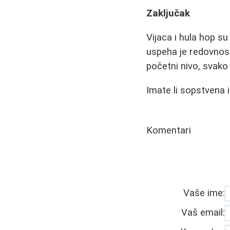
Zaključak
Vijaca i hula hop s
uspeha je redovnost
početni nivo, svako 
Imate li sopstvena
Komentari
Vaše ime:
Vaš email: