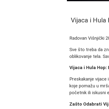
Vijaca i Hula
Radovan Višnjički
2
Sve što treba da zn
oblikovanje tela. Sav
Vijaca i Hula Hop:
Preskakanje vijace 
koje pomažu u mršavl
početnik ili iskusn
Zašto Odabrati Vij