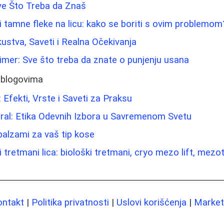
ve Što Treba da Znaš
i tamne fleke na licu: kako se boriti s ovim problemom
kustva, Saveti i Realna Očekivanja
limer: Sve što treba da znate o punjenju usana
 blogovima
 Efekti, Vrste i Saveti za Praksu
oral: Etika Odevnih Izbora u Savremenom Svetu
 balzami za vaš tip kose
 tretmani lica: biološki tretmani, cryo mezo lift, mezo
ontakt
|
Politika privatnosti
|
Uslovi korišćenja
|
Marketi