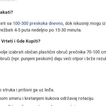
kakati?
eti sa
100-300 preskoka dnevno
, dok iskusniji mogu iz
vežbati 4-5 puta nedeljno po 15-30 minuta.
Vrteti i Gde Kupiti?
olje izabrati običan plastični obruč prečnika 70-100 cm
 obruči (npr. punjeni peskom) daju veći otpor i brže rezul
struka i pritisni ga uz leđa.
nom smeru i kretanjem kukova održavaj rotaciju.