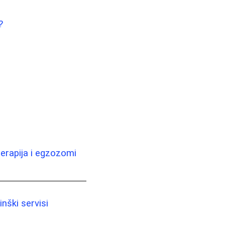
?
terapija i egzozomi
nški servisi