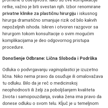
retke, važno je biti svestan njih. Izbor renomirane
privatne klinike za plastičnu hirurgiju
i iskusnog
hirurga dramatično smanjuje rizik od bilo kakvih
nepoželjnih ishoda. Iskren i otvoren razgovor sa
hirurgom tokom konsultacije o svim mogućim
komplikacijama je deo odgovornog pristupa
procedure.
DonoSenje Odbrane: Lična Sloboda i Podrška
Odluka o podvrgavanju
vaginoplastici
je izuzetno
lična. Niko nema pravo da osuđuje ili omalovažava
tu odluku. Bilo da je reč o medicinskoj
neophodnosti ili želji za poboljšanjem kvaliteta
života i samopouzdanja, svaka žena ima pravo da
donese odluku o svom telu. Kĺjuč je u temeljnom