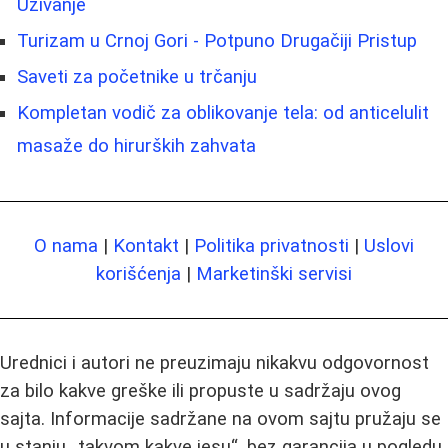
Uživanje
Turizam u Crnoj Gori - Potpuno Drugačiji Pristup
Saveti za početnike u trčanju
Kompletan vodič za oblikovanje tela: od anticelulit
masaže do hirurških zahvata
O nama
|
Kontakt
|
Politika privatnosti
|
Uslovi
korišćenja
|
Marketinški servisi
Urednici i autori ne preuzimaju nikakvu odgovornost
za bilo kakve greške ili propuste u sadržaju ovog
sajta. Informacije sadržane na ovom sajtu pružaju se
u stanju „takvom kakve jesu“, bez garancija u pogledu