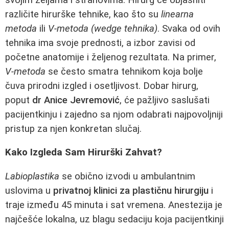
različite hirurške tehnike, kao što su
linearna
metoda
ili
V-metoda (wedge tehnika)
. Svaka od ovih
tehnika ima svoje prednosti, a izbor zavisi od
početne anatomije i željenog rezultata. Na primer,
V-metoda
se često smatra tehnikom koja bolje
čuva prirodni izgled i osetljivost. Dobar hirurg,
poput
dr Anice Jevremović
, će pažljivo saslušati
pacijentkinju i zajedno sa njom odabrati najpovoljniji
pristup za njen konkretan slučaj.
Kako Izgleda Sam Hirurški Zahvat?
Labioplastika
se obično izvodi u ambulantnim
uslovima u
privatnoj klinici za plastičnu hirurgiju
i
traje između 45 minuta i sat vremena. Anestezija je
najčešće lokalna, uz blagu sedaciju koja pacijentkinji