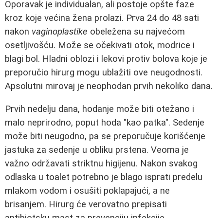
Oporavak je individualan, ali postoje opšte faze
kroz koje većina žena prolazi. Prva 24 do 48 sati
nakon
vaginoplastike
obeležena su najvećom
osetljivošću. Može se očekivati otok, modrice i
blagi bol. Hladni oblozi i lekovi protiv bolova koje je
preporučio hirurg mogu ublažiti ove neugodnosti.
Apsolutni mirovaj je neophodan prvih nekoliko dana.
Prvih nedelju dana, hodanje može biti otežano i
malo neprirodno, poput hoda "kao patka". Sedenje
može biti neugodno, pa se preporučuje korišćenje
jastuka za sedenje u obliku prstena. Veoma je
važno održavati striktnu higijenu. Nakon svakog
odlaska u toalet potrebno je blago isprati predelu
mlakom vodom i osušiti poklapajući, a ne
brisanjem. Hirurg će verovatno prepisati
antibiotsku mast za prevenciju infekcije.