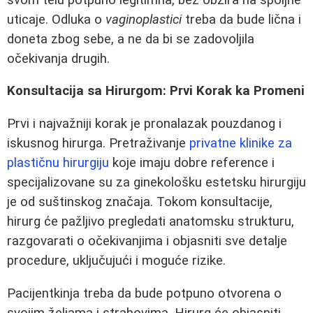
uticaje. Odluka o
vaginoplastici
treba da bude lična i
doneta zbog sebe, a ne da bi se zadovoljila
očekivanja drugih.
Konsultacija sa Hirurgom: Prvi Korak ka Promeni
Prvi i najvažniji korak je pronalazak pouzdanog i
iskusnog hirurga. Pretraživanje
privatne klinike za
plastičnu hirurgiju
koje imaju dobre reference i
specijalizovane su za ginekološku estetsku hirurgiju
je od suštinskog značaja. Tokom konsultacije,
hirurg će pažljivo pregledati anatomsku strukturu,
razgovarati o očekivanjima i objasniti sve detalje
procedure, uključujući i moguće rizike.
Pacijentkinja treba da bude potpuno otvorena o
svojim željama i strahovima. Hirurg će objasniti