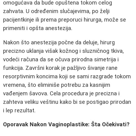
omogućava da bude opuštena tokom celog
zahvata. U određenim slučajevima, po želji
pacijentkinje ili prema preporuci hirurga, može se
primeniti i opšta anestezija.
Nakon što anestezija počne da deluje, hirurg
precizno uklanja višak kožnog i sluzničnog tkiva,
vodeći računa da se očuva prirodna simetrija i
funkcija. Završni korak je pažljivo šivanje rane
resorptivnim koncima koji se sami razgrade tokom
vremena, što eliminiše potrebu za kasnijim
vađenjem šavova. Cela procedura je precizna i
zahteva veliku veštinu kako bi se postigao prirodan
i lep rezultat.
Oporavak Nakon Vaginoplastike: Šta Očekivati?