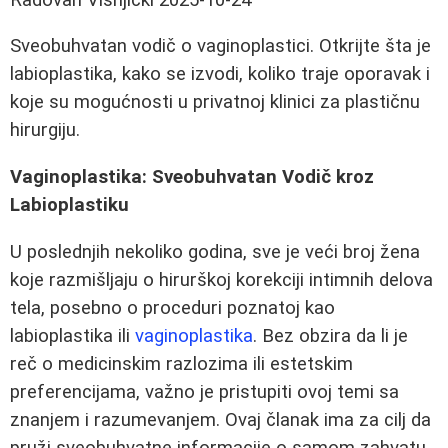
Sveobuhvatan vodič o vaginoplastici. Otkrijte šta je
labioplastika, kako se izvodi, koliko traje oporavak i
koje su mogućnosti u privatnoj klinici za plastičnu
hirurgiju.
Vaginoplastika: Sveobuhvatan Vodič kroz
Labioplastiku
U poslednjih nekoliko godina, sve je veći broj žena
koje razmišljaju o hirurškoj korekciji intimnih delova
tela, posebno o proceduri poznatoj kao
labioplastika ili
vaginoplastika
. Bez obzira da li je
reč o medicinskim razlozima ili estetskim
preferencijama, važno je pristupiti ovoj temi sa
znanjem i razumevanjem. Ovaj članak ima za cilj da
pruži sveobuhvatne informacije o samom zahvatu,