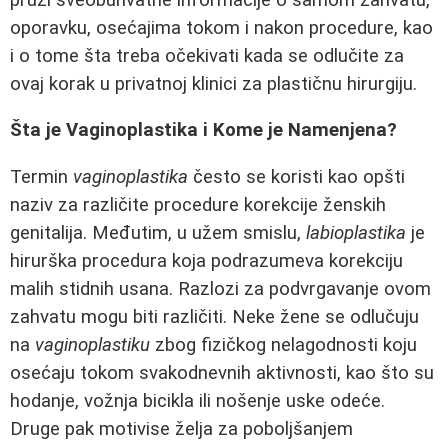
oporavku, osećajima tokom i nakon procedure, kao
i o tome šta treba očekivati kada se odlučite za
ovaj korak u privatnoj klinici za plastičnu hirurgiju.
Šta je Vaginoplastika i Kome je Namenjena?
Termin
vaginoplastika
često se koristi kao opšti
naziv za različite procedure korekcije ženskih
genitalija. Međutim, u užem smislu,
labioplastika
je
hirurška procedura koja podrazumeva korekciju
malih stidnih usana. Razlozi za podvrgavanje ovom
zahvatu mogu biti različiti. Neke žene se odlučuju
na
vaginoplastiku
zbog fizičkog nelagodnosti koju
osećaju tokom svakodnevnih aktivnosti, kao što su
hodanje, vožnja bicikla ili nošenje uske odeće.
Druge pak motivise želja za poboljšanjem