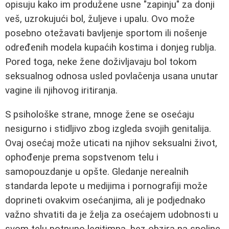
opisuju kako im produžene usne "zapinju" za donji
veš, uzrokujući bol, žuljeve i upalu. Ovo može
posebno otežavati bavljenje sportom ili nošenje
određenih modela kupaćih kostima i donjeg rublja.
Pored toga, neke žene doživljavaju bol tokom
seksualnog odnosa usled povlačenja usana unutar
vagine ili njihovog iritiranja.
S psihološke strane, mnoge žene se osećaju
nesigurno i stidljivo zbog izgleda svojih genitalija.
Ovaj osećaj može uticati na njihov seksualni život,
ophođenje prema sopstvenom telu i
samopouzdanje u opšte. Gledanje nerealnih
standarda lepote u medijima i pornografiji može
doprineti ovakvim osećanjima, ali je podjednako
važno shvatiti da je želja za osećajem udobnosti u
svom telu potpuno legitimna, bez obzira na spoljne