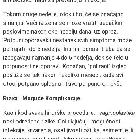
Tokom druge nedelje, otok i bol će se značajno
smanjiti. Većina žena se može vratiti sedačkim
poslovima nakon oko nedelju dana, uz oprez.
Potpuni oporavak i nestanak svih simptoma može
potrajati i do 6 nedeľja. Intimni odnosi treba da se
izbegavaju najmanje 4 do 6 nedeľja, dok se telo u
potpunosti ne oporavi. Konačan, "polirani" izgled
postiže se tek nakon nekoliko meseci, kada svi
otoci potpuno splasnu i tkivo potpuno omekša.
Rizici i Moguće Komplikacije
Kao i kod svake hirurške procedure, i
vaginoplastika
nosi odredene rizike. Oni uključuju mogućnost
infekcije, krvarenja, osetljivosti ožiljka, asimetrije ili
promene u osetljivosti. Iako su ove komplikacije