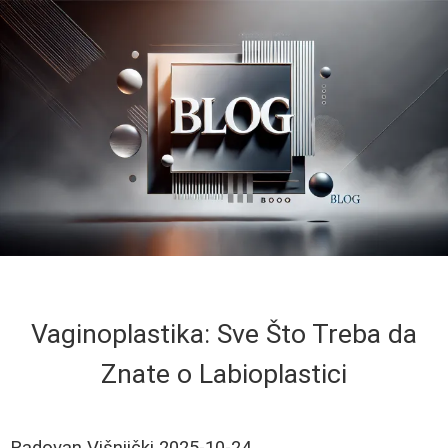
Vaginoplastika: Sve Što Treba da
Znate o Labioplastici
Radovan Višnjički
2025-10-24