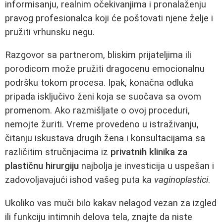
informisanju, realnim očekivanjima i pronalaženju
pravog profesionalca koji će poštovati njene želje i
pružiti vrhunsku negu.
Razgovor sa partnerom, bliskim prijateljima ili
porodicom može pružiti dragocenu emocionalnu
podršku tokom procesa. Ipak, konačna odluka
pripada isključivo ženi koja se suočava sa ovom
promenom. Ako razmišljate o ovoj proceduri,
nemojte žuriti. Vreme provedeno u istraživanju,
čitanju iskustava drugih žena i konsultacijama sa
različitim stručnjacima iz
privatnih klinika za
plastičnu hirurgiju
najbolja je investicija u uspešan i
zadovoljavajući ishod vašeg puta ka
vaginoplastici
.
Ukoliko vas muči bilo kakav nelagod vezan za izgled
ili funkciju intimnih delova tela, znajte da niste