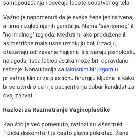
samopouzdanja i osećaja lepote sopstvenog tela.
Važno je napomenuti da je svaka žena jedinstvena,
a time i izgled njenih genitalija. Nema "savršenog" ili
"normalnog" izgleda. Međutim, ako produžene ili
asimetrične male usne uzrokuju bol, iritaciju,
otežavaju održavanje higijene ili stvaraju psihološku
nelagodu, tada labioplastika može biti opravdano
rešenje. Konsultacija sa
iskusnim hirurgom
u
privatnoj klinici za plastičnu hirurgiju ključna je kako
bi se utvrdilo da li je pacijentkinja dobar kandidat za
ovaj zahvat.
Razlozi za Razmatranje Vaginoplastike
Kao što je već pomenuto, razlozi su višestruki.
Fizički diskomfort je često glavni pokretač. Žene