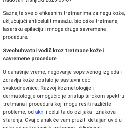
Saznajte sve o efikasnim tretmanima za negu kože,
uključujući anticelulit masažu, biološke tretmane,
lasersku epilaciju i mnoge druge savremene
procedure.
Sveobuhvatni vodič kroz tretmane kože i
savremene procedure
U današnje vreme, negovanje sopstvenog izgleda i
zdravlja kože postalo je sastavni deo
svakodnevnice. Razvoj kozmetologije i
dermatologije omogućio je pristup širokom spektru
tretmana i procedura koji mogu rešiti različite
probleme, od
akni
i celulita do oziljaka i znakova
starenja. Ovaj članak će vam pružiti detaljan uvid u
neke od najtraženijih tretmana, uključujući