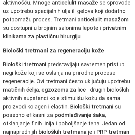
aktivnošću. Mnoge
anticelulit masaže
se sprovode
uz upotrebu specijalnih ulja ili gelova koji dodatno
potpomažu proces. Tretmani
anticelulit masažom
su dostupni u brojnim salonima lepote i
privatnim
klinikama za plastičnu hirurgiju
.
Biološki tretmani za regeneraciju kože
Biološki tretmani
predstavljaju savremen pristup
negi kože koji se oslanja na prirodne procese
regeneracije. Ovi tretmani često uključuju upotrebu
matičnih ćelija
,
egzozoma za lice
i drugih bioloških
aktivnih supstanci koje stimulišu kožu da sama
proizvodi kolagen i elastin.
Biološki tretmani
su
posebno efikasni za
podmlađivanje šaka
,
otklanjanje finih linija i poboljšanje tena. Jedan od
najnaprednijih
bioloških tretmana
je i
PRP tretman