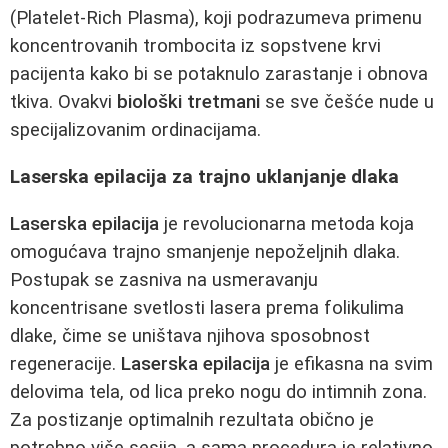
(Platelet-Rich Plasma), koji podrazumeva primenu
koncentrovanih trombocita iz sopstvene krvi
pacijenta kako bi se potaknulo zarastanje i obnova
tkiva. Ovakvi
biološki tretmani
se sve češće nude u
specijalizovanim ordinacijama.
Laserska epilacija za trajno uklanjanje dlaka
Laserska epilacija
je revolucionarna metoda koja
omogućava trajno smanjenje nepoželjnih dlaka.
Postupak se zasniva na usmeravanju
koncentrisane svetlosti lasera prema folikulima
dlake, čime se uništava njihova sposobnost
regeneracije.
Laserska epilacija
je efikasna na svim
delovima tela, od lica preko nogu do intimnih zona.
Za postizanje optimalnih rezultata obično je
potrebno više sesija, a sama procedura je relativno