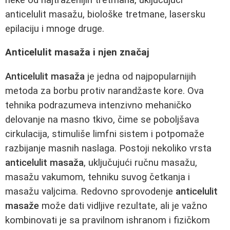
anticelulit masažu, biološke tretmane, lasersku
epilaciju i mnoge druge.
Anticelulit masaža i njen značaj
Anticelulit masaža
je jedna od najpopularnijih
metoda za borbu protiv narandžaste kore. Ova
tehnika podrazumeva intenzivno mehaničko
delovanje na masno tkivo, čime se poboljšava
cirkulacija, stimuliše limfni sistem i potpomaže
razbijanje masnih naslaga. Postoji nekoliko vrsta
anticelulit masaža
, uključujući ručnu masažu,
masažu vakumom, tehniku suvog četkanja i
masažu valjcima. Redovno sprovodenje
anticelulit
masaže
može dati vidljive rezultate, ali je važno
kombinovati je sa pravilnom ishranom i fizičkom