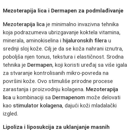
Mezoterapija lica i Dermapen za podmlađivanje
Mezoterapija lica
je minimalno invazivna tehnika
koja podrazumeva ubrizgavanje koktela vitamina,
minerala, aminokiselina i
hijaluronskih filera
u
srednji sloj kože. Cilj je da se koža nahrani iznutra,
poboljša njen tonus, tekstura i elastičnost. Srodna
tehnika je
Dermapen
, koji koristi uređaj sa više igala
za stvaranje kontrolisanih mikro-povreda na
površini kože. Ovo stimuliše prirodne procese
zarastanja i proizvodnju kolagena.
Mezoterapija
lica
u kombinaciji sa
Dermapenom
može delovati
kao
stimulator kolagena
, dajući koži mladalački
izgled.
Lipoliza i liposukcija za uklanjanje masnih