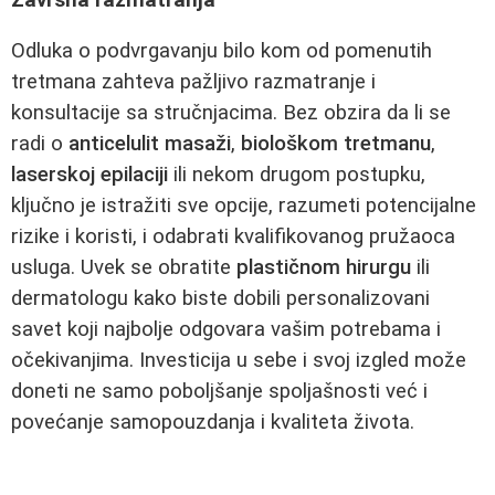
Odluka o podvrgavanju bilo kom od pomenutih
tretmana zahteva pažljivo razmatranje i
konsultacije sa stručnjacima. Bez obzira da li se
radi o
anticelulit masaži
,
biološkom tretmanu
,
laserskoj epilaciji
ili nekom drugom postupku,
ključno je istražiti sve opcije, razumeti potencijalne
rizike i koristi, i odabrati kvalifikovanog pružaoca
usluga. Uvek se obratite
plastičnom hirurgu
ili
dermatologu kako biste dobili personalizovani
savet koji najbolje odgovara vašim potrebama i
očekivanjima. Investicija u sebe i svoj izgled može
doneti ne samo poboljšanje spoljašnosti već i
povećanje samopouzdanja i kvaliteta života.