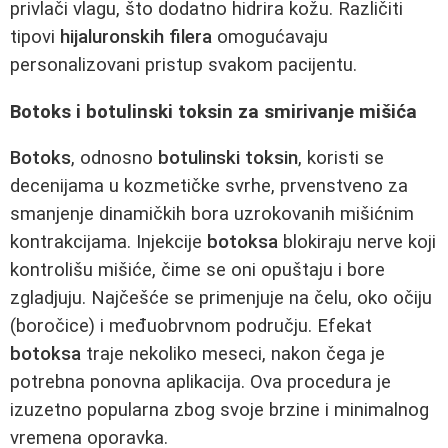
privlači vlagu, što dodatno hidrira kožu. Različiti
tipovi
hijaluronskih filera
omogućavaju
personalizovani pristup svakom pacijentu.
Botoks i botulinski toksin za smirivanje mišića
Botoks
, odnosno
botulinski toksin
, koristi se
decenijama u kozmetičke svrhe, prvenstveno za
smanjenje dinamičkih bora uzrokovanih mišićnim
kontrakcijama. Injekcije
botoksa
blokiraju nerve koji
kontrolišu mišiće, čime se oni opuštaju i bore
zgladjuju. Najčešće se primenjuje na čelu, oko očiju
(boročice) i međuobrvnom području. Efekat
botoksa
traje nekoliko meseci, nakon čega je
potrebna ponovna aplikacija. Ova procedura je
izuzetno popularna zbog svoje brzine i minimalnog
vremena oporavka.