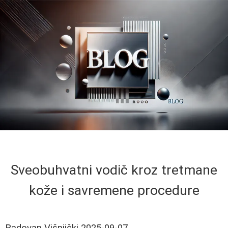
Sveobuhvatni vodič kroz tretmane
kože i savremene procedure
Radovan Višnjički
2025-09-07