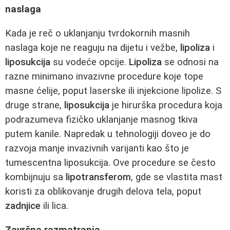
naslaga
Kada je reč o uklanjanju tvrdokornih masnih
naslaga koje ne reaguju na dijetu i vežbe,
lipoliza
i
liposukcija
su vodeće opcije.
Lipoliza
se odnosi na
razne minimano invazivne procedure koje tope
masne ćelije, poput laserske ili injekcione lipolize. S
druge strane,
liposukcija
je hirurška procedura koja
podrazumeva fizičko uklanjanje masnog tkiva
putem kanile. Napredak u tehnologiji doveo je do
razvoja manje invazivnih varijanti kao što je
tumescentna liposukcija. Ove procedure se često
kombijnuju sa
lipotransferom
, gde se vlastita mast
koristi za oblikovanje drugih delova tela, poput
zadnjice
ili lica.
Završna razmatranja