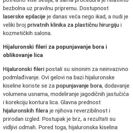
bezbolna uz pravilnu pripremu. Dostupnost
laserske epilacije
je danas veća nego ikad, a nudi je
veliki broj
privatnih klinika za plastičnu hirurgiju
i
kozmetičkih salona.
Hijaluronski fileri za popunjavanje bora i
oblikovanje lica
Hijaluronski fileri
postali su sinonim za neinvazivno
podmlađivanje. Ovi gelovi na bazi hijaluronske
kiseline koriste se za
popunjavanje bora
, dodavanje
volumena usnama, modeliranje jagodičnih jastučića
i korekciju kontura lica. Glavna prednost
hijaluronskih filera
je njihova reverzibilnost i
prirodan izgled. Postupak je brz, a rezultati su
vidljivi odmah. Pored toga, hijaluronska kiselina