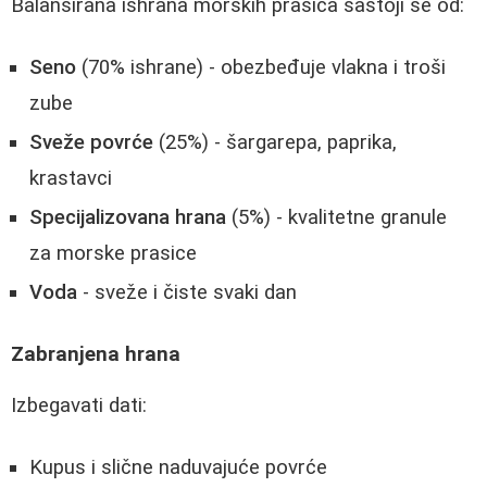
Balansirana ishrana morskih prasica sastoji se od:
Seno
(70% ishrane) - obezbeđuje vlakna i troši
zube
Sveže povrće
(25%) - šargarepa, paprika,
krastavci
Specijalizovana hrana
(5%) - kvalitetne granule
za morske prasice
Voda
- sveže i čiste svaki dan
Zabranjena hrana
Izbegavati dati:
Kupus i slične naduvajuće povrće