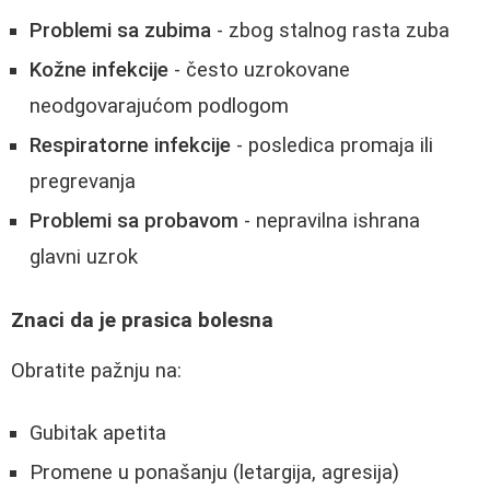
Problemi sa zubima
- zbog stalnog rasta zuba
Kožne infekcije
- često uzrokovane
neodgovarajućom podlogom
Respiratorne infekcije
- posledica promaja ili
pregrevanja
Problemi sa probavom
- nepravilna ishrana
glavni uzrok
Znaci da je prasica bolesna
Obratite pažnju na:
Gubitak apetita
Promene u ponašanju (letargija, agresija)