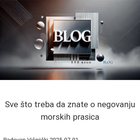
Sve što treba da znate o negovanju
morskih prasica
Radovan Višnjički
2025-07-01