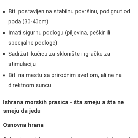
Biti postavljen na stabilnu površinu, podignut od
poda (30-40cm)
Imati sigurnu podlogu (piljevina, peškir ili
specijalne podloge)
Sadržati kućicu za sklonište i igračke za
stimulaciju
Biti na mestu sa prirodnim svetlom, ali ne na
direktnom suncu
Ishrana morskih prasica - šta smeju a šta ne
smeju da jedu
Osnovna hrana