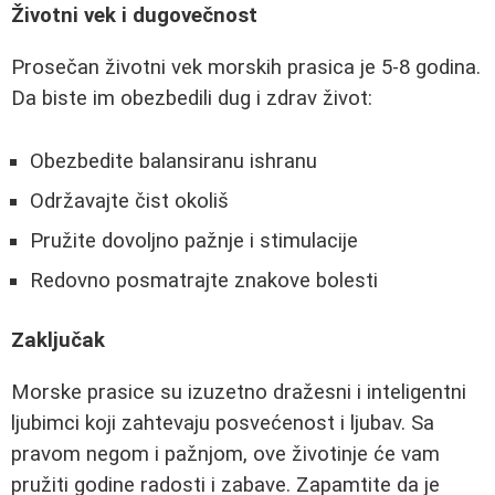
Životni vek i dugovečnost
Prosečan životni vek morskih prasica je 5-8 godina.
Da biste im obezbedili dug i zdrav život:
Obezbedite balansiranu ishranu
Održavajte čist okoliš
Pružite dovoljno pažnje i stimulacije
Redovno posmatrajte znakove bolesti
Zaključak
Morske prasice su izuzetno dražesni i inteligentni
ljubimci koji zahtevaju posvećenost i ljubav. Sa
pravom negom i pažnjom, ove životinje će vam
pružiti godine radosti i zabave. Zapamtite da je