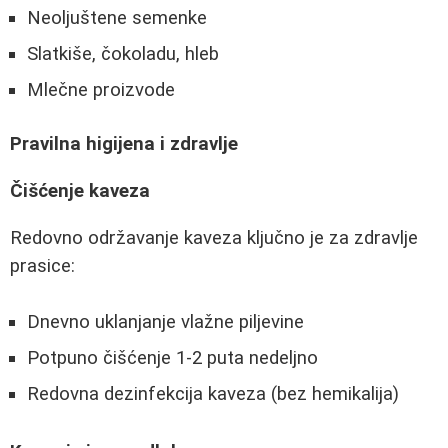
Neoljuštene semenke
Slatkiše, čokoladu, hleb
Mlečne proizvode
Pravilna higijena i zdravlje
Čišćenje kaveza
Redovno održavanje kaveza ključno je za zdravlje
prasice:
Dnevno uklanjanje vlažne piljevine
Potpuno čišćenje 1-2 puta nedeljno
Redovna dezinfekcija kaveza (bez hemikalija)