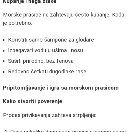
Kupanje i nega dlake
Morske prasice ne zahtevaju često kupanje. Kada
je potrebno:
Koristiti samo šampone za glodare
Izbegavati vodu u ušima i nosu
Sušiti prirodno, bez fenova
Redovno četkati dugodlake rase
Pripitomljavanje i igra sa morskom prasicom
Kako stvoriti poverenje
Proces privikavanja zahteva strpljenje:
Prvih nekoliko dana dajte prasici vremena da se