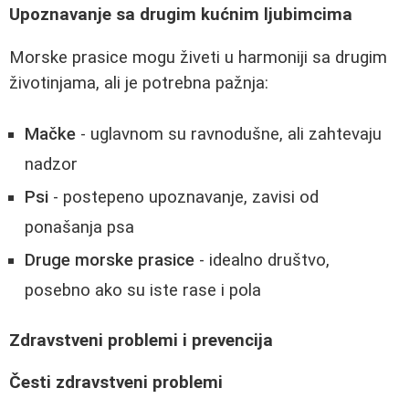
Upoznavanje sa drugim kućnim ljubimcima
Morske prasice mogu živeti u harmoniji sa drugim
životinjama, ali je potrebna pažnja:
Mačke
- uglavnom su ravnodušne, ali zahtevaju
nadzor
Psi
- postepeno upoznavanje, zavisi od
ponašanja psa
Druge morske prasice
- idealno društvo,
posebno ako su iste rase i pola
Zdravstveni problemi i prevencija
Česti zdravstveni problemi