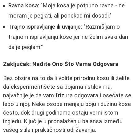
Ravna kosa:
"Moja kosa je potpuno ravna - ne
moram je peglati, ali ponekad mi dosadi."
Trajno ispravljanje ili uvijanje:
"Razmišljam o
trajnom ispravljanju kose jer ne želim svaki dan
da je peglam."
Zaključak: Nađite Ono Što Vama Odgovara
Bez obzira na to da li volite prirodnu kosu ili želite
da eksperimentišete sa bojama i stilovima,
najvažnije je da vam frizura odgovara i osećate se
lepo u njoj. Neke osobe menjaju boju i dužinu kose
često, dok drugi godinama ostaju verni istom
izgledu. Ključ je u pronalaženju balansa između
vašeg stila i praktičnosti održavanja.