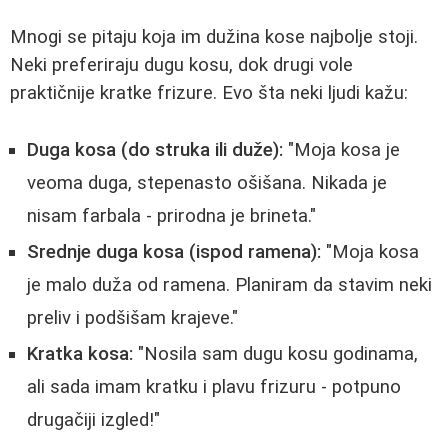
Mnogi se pitaju koja im dužina kose najbolje stoji.
Neki preferiraju dugu kosu, dok drugi vole
praktičnije kratke frizure. Evo šta neki ljudi kažu:
Duga kosa (do struka ili duže):
"Moja kosa je
veoma duga, stepenasto ošišana. Nikada je
nisam farbala - prirodna je brineta."
Srednje duga kosa (ispod ramena):
"Moja kosa
je malo duža od ramena. Planiram da stavim neki
preliv i podšišam krajeve."
Kratka kosa:
"Nosila sam dugu kosu godinama,
ali sada imam kratku i plavu frizuru - potpuno
drugačiji izgled!"