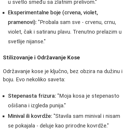
u svetlo smeđu sa zlatnim prelivom."
Eksperimentalne boje (crvena, violet,
pramenovi):
"Probala sam sve - crvenu, crnu,
violet, čak i satiranu plavu. Trenutno prelazim u
svetlije nijanse."
Stilizovanje i Održavanje Kose
Održavanje kose je ključno, bez obzira na dužinu i
boju. Evo nekoliko saveta:
Stepenasta frizura:
"Moja kosa je stepenasto
ošišana i izgleda punija."
Minival ili kovrdže:
"Stavila sam minival i nisam
se pokajala - deluje kao prirodne kovrdže."