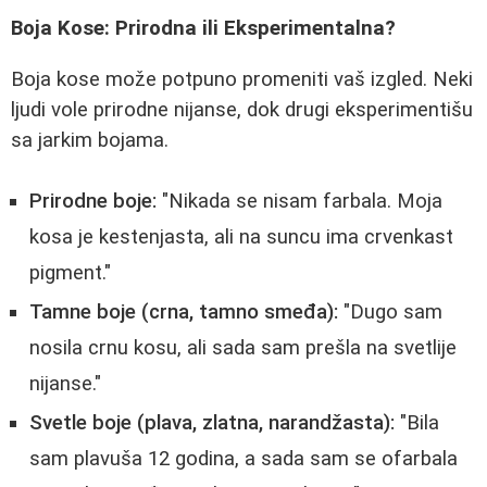
Boja Kose: Prirodna ili Eksperimentalna?
Boja kose može potpuno promeniti vaš izgled. Neki
ljudi vole prirodne nijanse, dok drugi eksperimentišu
sa jarkim bojama.
Prirodne boje:
"Nikada se nisam farbala. Moja
kosa je kestenjasta, ali na suncu ima crvenkast
pigment."
Tamne boje (crna, tamno smeđa):
"Dugo sam
nosila crnu kosu, ali sada sam prešla na svetlije
nijanse."
Svetle boje (plava, zlatna, narandžasta):
"Bila
sam plavuša 12 godina, a sada sam se ofarbala